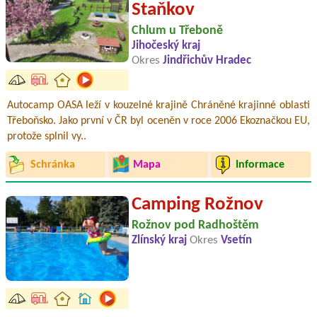
Staňkov
Chlum u Třeboně
Jihočeský kraj
Okres
Jindřichův Hradec
Autocamp OASA leží v kouzelné krajině Chráněné krajinné oblasti
Třeboňsko. Jako první v ČR byl oceněn v roce 2006 Ekoznačkou EU,
protože splnil vy..
Schránka
Mapa
Informace
Camping Rožnov
Rožnov pod Radhoštěm
Zlínský kraj
Okres
Vsetín