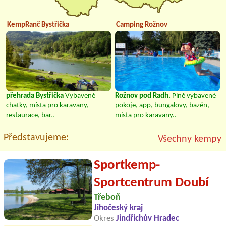
KempRanč Bystřička
Camping Rožnov
přehrada Bystřička
Vybavené
Rožnov pod Radh.
Plně vybavené
chatky, místa pro karavany,
pokoje, app, bungalovy, bazén,
restaurace, bar..
místa pro karavany..
Představujeme:
Všechny kempy
Sportkemp-
Sportcentrum Doubí
Třeboň
Jihočeský kraj
Okres
Jindřichův Hradec