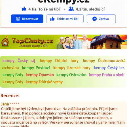
kempy Český ráj
kempy Orlické hory
kempy Českomoravská
Aneta Melicharová
***
Byli jsme zde v týdnu od 25.7. do 1.8. 2026. Kemp jako takový je pěkný.
vrchovina
kempy Povltaví
kempy Jizerské hory
kempy Český les
V umývárně i na WC bylo vždy čisto, doplněný papír i utěrky, což při
množství návštěvníků není samozřejmost. V kempu je obchod a
kempy Brdy
kempy Opavsko
kempy Ostravsko
kempy Praha a okolí
restaurace, kebab a další občerstvení. Co nás ale velice zklamalo byl
kempy Brdy
kempy Žďárské vrchy
celodenní hluk z repráků u stanů a absolutní bezohlednost ostatních
ubytovaných. Přes den jsem si připadala jak na pouti- z každého koutu
hrála jiná hudba.Kemp pěkný, ale takový rámus jsme ještě nezažili...
Recenze:
Jana
*****
Chtěli jsme být týden,byli jsme dva. Na začátku prázdnin. Přijeli jsme
karavanem. Klid pohoda socialky nové krásné čisté,koupání super.
Restaurace s jídlem, a dobrým jídlem za slušnou cenu na dosah, a
spoustu možností na výlety. Veškerý personál se choval slušně mile. Nám
se v kempu líbilo.