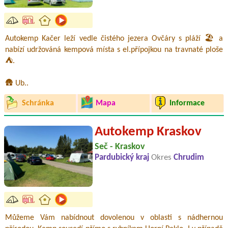
Autokemp Kačer leží vedle čistého jezera Ovčáry s pláží 🏖️ a
nabízí udržováná kempová místa s el.přípojkou na travnaté ploše
⛺.
🛖 Ub..
Schránka
Mapa
Informace
Autokemp Kraskov
Seč - Kraskov
Pardubický kraj
Okres
Chrudim
Můžeme Vám nabídnout dovolenou v oblasti s nádhernou