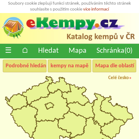
Soubory cookie zlepšují funkci stránek, používáním těchto stránek
souhlasíte s použitím cookie
více informací
☰
⌂
Hledat
Mapa
Schránka(
0
)
Podrobné hledání
kempy na mapě
Mapa dle oblastí
Celé česko
»