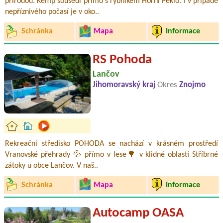
přírodou. Kemp sousedí přímo s rybníkem Horní Peklo. I v případě
nepříznivého počasí je v oko..
Schránka
Mapa
Informace
RS Pohoda
Lančov
Jihomoravský kraj
Okres
Znojmo
Rekreační středisko POHODA se nachází v krásném prostředí
Vranovské přehrady 💦 přímo v lese🌳 v klidné oblasti Stříbrné
zátoky u obce Lančov. V naš..
Schránka
Mapa
Informace
Autocamp OASA