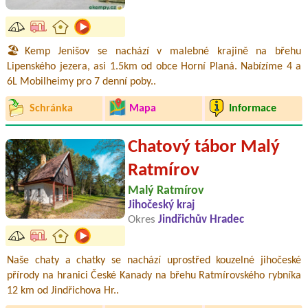
🏖️Kemp Jenišov se nachází v malebné krajině na břehu
Lipenského jezera, asi 1.5km od obce Horní Planá. Nabízíme 4 a
6L Mobilheimy pro 7 denní poby..
Schránka
Mapa
Informace
Chatový tábor Malý
Ratmírov
Malý Ratmírov
Jihočeský kraj
Okres
Jindřichův Hradec
Naše chaty a chatky se nachází uprostřed kouzelné jihočeské
přírody na hranici České Kanady na břehu Ratmírovského rybníka
12 km od Jindřichova Hr..