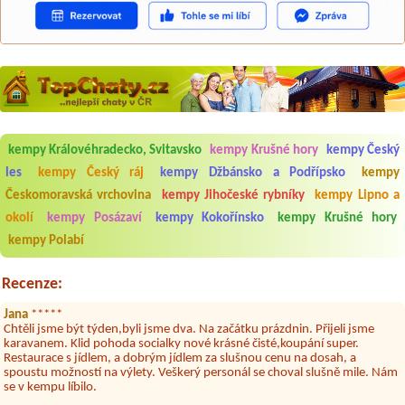
kempy Královéhradecko, Svitavsko
kempy Krušné hory
kempy Český
les
kempy Český ráj
kempy Džbánsko a Podřípsko
kempy
Aneta Melicharová
***
Byli jsme zde v týdnu od 25.7. do 1.8. 2026. Kemp jako takový je pěkný.
Českomoravská vrchovina
kempy Jihočeské rybníky
kempy Lipno a
V umývárně i na WC bylo vždy čisto, doplněný papír i utěrky, což při
okolí
kempy Posázaví
kempy Kokořínsko
kempy Krušné hory
množství návštěvníků není samozřejmost. V kempu je obchod a
restaurace, kebab a další občerstvení. Co nás ale velice zklamalo byl
kempy Polabí
celodenní hluk z repráků u stanů a absolutní bezohlednost ostatních
ubytovaných. Přes den jsem si připadala jak na pouti- z každého koutu
hrála jiná hudba.Kemp pěkný, ale takový rámus jsme ještě nezažili...
Recenze:
Jana
*****
Chtěli jsme být týden,byli jsme dva. Na začátku prázdnin. Přijeli jsme
karavanem. Klid pohoda socialky nové krásné čisté,koupání super.
Restaurace s jídlem, a dobrým jídlem za slušnou cenu na dosah, a
spoustu možností na výlety. Veškerý personál se choval slušně mile. Nám
se v kempu líbilo.