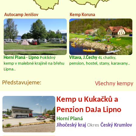
Autocamp Jenišov
Kemp Koruna
Horní Planá - Lipno
Poklidný
Vltava, J.Čechy
4L chatky,
kemp v malebné krajině na břehu
pension, hostel, stany, karavany..
Lipna..
Představujeme:
Všechny kempy
Kemp u Kukačků a
Penzion DaJa Lipno
Horní Planá
Jihočeský kraj
Okres
Český Krumlov