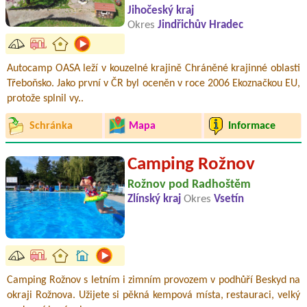
Jihočeský kraj
Okres
Jindřichův Hradec
Autocamp OASA leží v kouzelné krajině Chráněné krajinné oblasti
Třeboňsko. Jako první v ČR byl oceněn v roce 2006 Ekoznačkou EU,
protože splnil vy..
Schránka
Mapa
Informace
Camping Rožnov
Rožnov pod Radhoštěm
Zlínský kraj
Okres
Vsetín
Camping Rožnov s letním i zimním provozem v podhůří Beskyd na
okraji Rožnova. Užijete si pěkná kempová místa, restauraci, velký