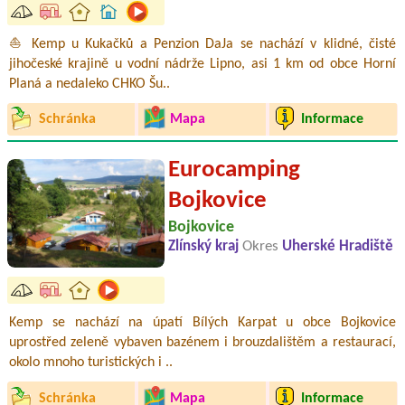
⛵ Kemp u Kukačků a Penzion DaJa se nachází v klidné, čisté
jihočeské krajině u vodní nádrže Lipno, asi 1 km od obce Horní
Planá a nedaleko CHKO Šu..
Schránka
Mapa
Informace
Eurocamping
Bojkovice
Bojkovice
Zlínský kraj
Okres
Uherské Hradiště
Kemp se nachází na úpatí Bílých Karpat u obce Bojkovice
uprostřed zeleně vybaven bazénem i brouzdalištěm a restaurací,
okolo mnoho turistických i ..
Schránka
Mapa
Informace