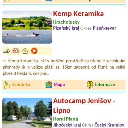
Kemp Keramika
Hracholusky
Plzeňský kraj
Okres
Plzeň-sever
✨ Kemp Keramika leží v hezkém prostředí na břehu Hracholuské
přehrady ⛵ s velkou pláží asi 15km západně od Plzně na velké
ploše 3 hektary, což pos..
Schránka
Mapa
Informace
Autocamp Jenišov -
Lipno
Horní Planá
Jihočeský kraj
Okres
Český Krumlov