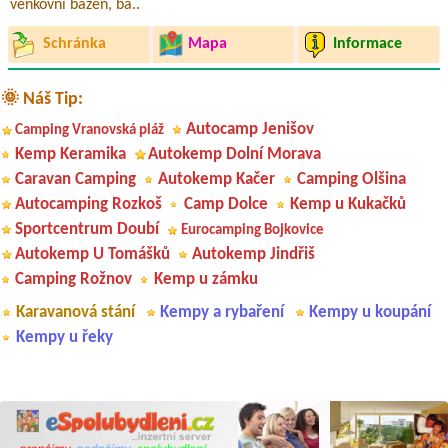
venkovní bazén, ba..
Schránka
Mapa
Informace
🌞 Náš Tip:
Autocamp Jenišov
Camping Vranovská pláž
Kemp Keramika
Autokemp Dolní Morava
Caravan Camping
Autokemp Kačer
Camping Olšina
Autocamping Rozkoš
Camp Dolce
Kemp u Kukačků
Sportcentrum Doubí
Eurocamping Bojkovice
Autokemp U Tomášků
Autokemp Jindřiš
Camping Rožnov
Kemp u zámku
Karavanová stání
Kempy a rybaření
Kempy u koupání
Kempy u řeky