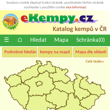
Soubory cookie zlepšují funkci stránek, používáním těchto stránek
souhlasíte s použitím cookie
více informací
☰
⌂
Hledat
Mapa
Schránka(
0
)
Podrobné hledání
kempy na mapě
Mapa dle oblastí
Celé česko
»