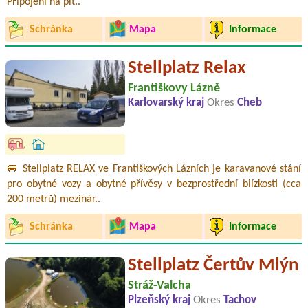
Připojení na pit..
Schránka
Mapa
Informace
Stellplatz Relax
Františkovy Lázně
Karlovarský kraj
Okres
Cheb
🚐 Stellplatz RELAX ve Františkových Lázních je karavanové stání
pro obytné vozy a obytné přívěsy v bezprostřední blízkosti (cca
200 metrů) mezinár..
Schránka
Mapa
Informace
Stellplatz Čertův Mlýn
Stráž-Valcha
Plzeňský kraj
Okres
Tachov