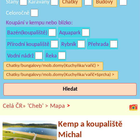
Stany
Karavany
Chatky
Budovy
Celoročně
Koupání v kempu nebo blízko:
Bazén(koupaliště)
Aquapark
Přírodní koupaliště
Rybník
Přehrada
Vodní nádrž
Řeka
Chatky/bungalovy/mob.domy(Kuchyňka/vařič) >
Chatky/bungalovy/mob.domy(Kuchyňka/vařič+Sprcha) >
Hledat
>
Celá ČR»
'Cheb' >
Mapa
Kemp a koupaliště
Michal