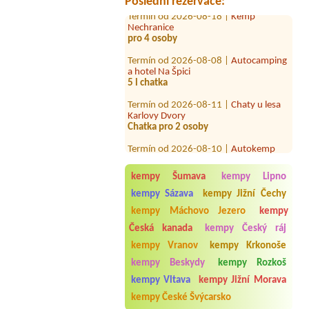
Poslední rezervace:
Termín od 2026-08-18 |
Kemp
Nechranice
pro 4 osoby
Termín od 2026-08-08 |
Autocamping
a hotel Na Špici
5 l chatka
Termín od 2026-08-11 |
Chaty u lesa
Karlovy Dvory
Chatka pro 2 osoby
Termín od 2026-08-10 |
Autokemp
Kristýna Jiránek
Termín od 2026-08-12 |
Kemp Pod
kempy Šumava
kempy Lipno
Husarůvkou
kempy Sázava
kempy Jižní Čechy
Termín od 2026-08-10 |
Camp Velo
kempy Máchovo Jezero
kempy
1 stan pro 4 osoby+auto
Česká kanada
kempy Český ráj
Termín od 2026-07-31 |
Kemp Václav
kempy Vranov
kempy Krkonoše
Termín od 2027-07-24 |
Rekreační
kempy Beskydy
kempy Rozkoš
zařízení ORION
kempy Vltava
kempy Jižní Morava
1.týden: 4*4L + 1*3L + 1*2L, 2.týden:
5*4L + 1*3L0
kempy České Švýcarsko