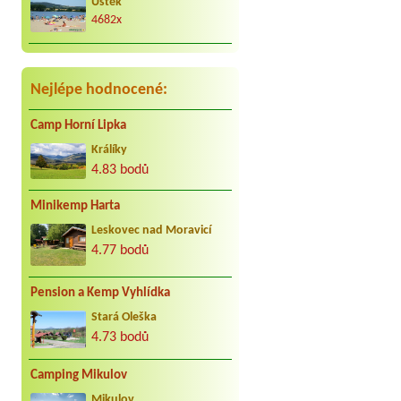
Úštěk
4682x
Václav Vacula
*****
Za nás to nej co může být. Jezdíme s
kar. cca 25 let do Jindřiše vždy
radostně. Děkujeme Vaculovi, Brno.
Nejlépe hodnocené:
Camp Horní Lipka
Králíky
4.83 bodů
Minikemp Harta
Leskovec nad Moravicí
4.77 bodů
Pension a Kemp Vyhlídka
Stará Oleška
4.73 bodů
Camping Mikulov
Mikulov