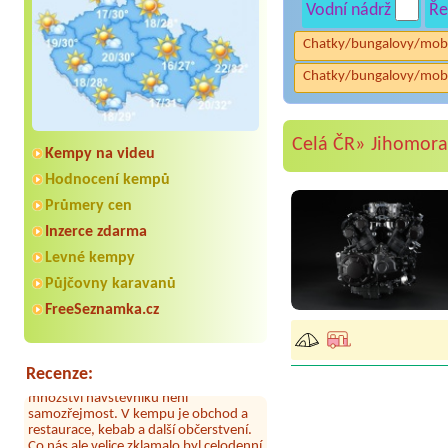
Vodní nádrž
Ře
Chatky/bungalovy/mob
Chatky/bungalovy/mob
Celá ČR»
Jihomora
Kempy na videu
Hodnocení kempů
Průmery cen
Inzerce zdarma
Levné kempy
Půjčovny karavanů
Aneta Melicharová
***
FreeSeznamka.cz
Byli jsme zde v týdnu od 25.7. do 1.8.
2026. Kemp jako takový je pěkný. V
umývárně i na WC bylo vždy čisto,
doplněný papír i utěrky, což při
Recenze:
množství návštěvníků není
samozřejmost. V kempu je obchod a
restaurace, kebab a další občerstvení.
Co nás ale velice zklamalo byl celodenní
hluk z repráků u stanů a absolutní