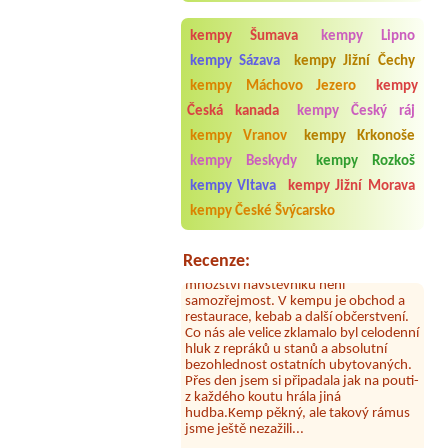
kempy Šumava
kempy Lipno
kempy Sázava
kempy Jižní Čechy
kempy Máchovo Jezero
kempy
Česká kanada
kempy Český ráj
kempy Vranov
kempy Krkonoše
kempy Beskydy
kempy Rozkoš
kempy Vltava
kempy Jižní Morava
Aneta Melicharová
***
Byli jsme zde v týdnu od 25.7. do 1.8.
kempy České Švýcarsko
2026. Kemp jako takový je pěkný. V
umývárně i na WC bylo vždy čisto,
doplněný papír i utěrky, což při
Recenze:
množství návštěvníků není
samozřejmost. V kempu je obchod a
restaurace, kebab a další občerstvení.
Co nás ale velice zklamalo byl celodenní
hluk z repráků u stanů a absolutní
bezohlednost ostatních ubytovaných.
Přes den jsem si připadala jak na pouti-
z každého koutu hrála jiná
hudba.Kemp pěkný, ale takový rámus
jsme ještě nezažili...
Jana
*****