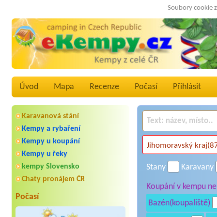
Soubory cookie z
Úvod
Mapa
Recenze
Počasí
Přihlásit
Karavanová stání
Kempy a rybaření
Kempy u koupání
Kempy u řeky
kempy Slovensko
Stany
Karavany
Chaty pronájem ČR
Koupání v kempu neb
Počasí
Bazén(koupaliště)