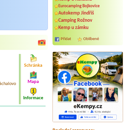
Eurocamping Bojkovice
Autokemp Jindřiš
Camping Rožnov
Kemp u zámku
Přidat
Oblíbené
Schránka
Mapa
áchalovo
Informace
Termín od 2026-07-29 |
Camp Znojmo
Termín od 2026-08-06 |
Autokemp
Bílina Kyselka