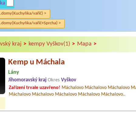
ka
.domy(Kuchyňka/vařič) >
.domy(Kuchyňka/vařič+Sprcha) >
>
>
>
vský kraj
kempy Vyškov(1)
Mapa
Kemp u Máchala
Lány
Jihomoravský kraj
Okres
Vyškov
Zařízení trvale uzavřeno!
Máchalovo Máchalovo Máchalovo M
Máchalovo Máchalovo Máchalovo Máchalovo Máchalovo..