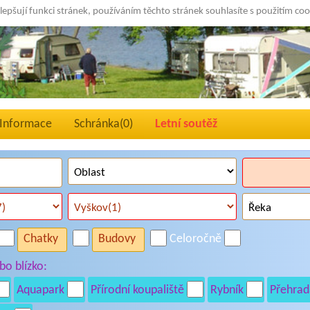
lepšují funkci stránek, používáním těchto stránek souhlasíte s použitím co
Informace
Schránka(
0
)
Letní soutěž
Chatky
Budovy
Celoročně
o blízko:
Aquapark
Přírodní koupaliště
Rybník
Přehrad