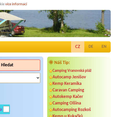
okie
více informací
CZ
DE
EN
🌞 Náš Tip:
Hledat
Camping Vranovská pláž
Autocamp Jenišov
Kemp Keramika
Caravan Camping
Autokemp Kačer
Camping Olšina
a
Autocamping Rozkoš
Kemp u Kukačků