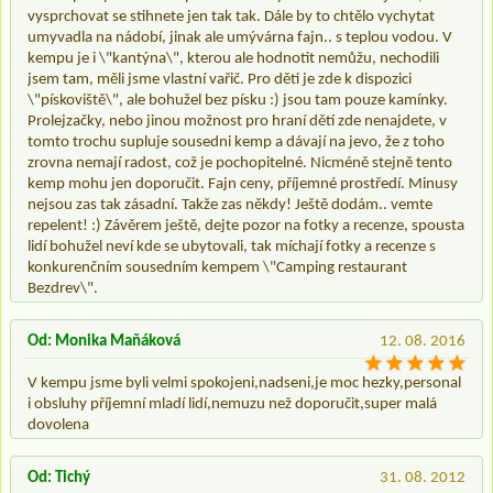
vysprchovat se stihnete jen tak tak. Dále by to chtělo vychytat
umyvadla na nádobí, jinak ale umývárna fajn.. s teplou vodou. V
kempu je i \"kantýna\", kterou ale hodnotit nemůžu, nechodili
jsem tam, měli jsme vlastní vařič. Pro děti je zde k dispozici
\"pískoviště\", ale bohužel bez písku :) jsou tam pouze kamínky.
Prolejzačky, nebo jinou možnost pro hraní dětí zde nenajdete, v
tomto trochu supluje sousedni kemp a dávají na jevo, že z toho
zrovna nemají radost, což je pochopitelné. Nicméně stejně tento
kemp mohu jen doporučit. Fajn ceny, příjemné prostředí. Minusy
nejsou zas tak zásadní. Takže zas někdy! Ještě dodám.. vemte
repelent! :) Závěrem ještě, dejte pozor na fotky a recenze, spousta
lidí bohužel neví kde se ubytovali, tak míchají fotky a recenze s
konkurenčním sousedním kempem \"Camping restaurant
Bezdrev\".
Od: Monika Maňáková
12. 08. 2016
V kempu jsme byli velmi spokojeni,nadseni,je moc hezky,personal
i obsluhy příjemní mladí lidí,nemuzu než doporučit,super malá
dovolena
Od: Tichý
31. 08. 2012