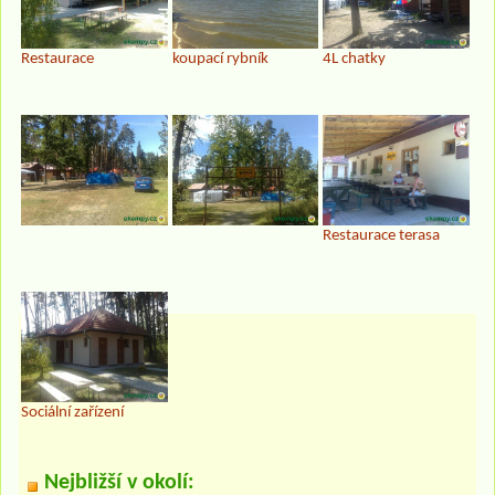
Restaurace
koupací rybník
4L chatky
Restaurace terasa
Sociální zařízení
Nejbližší v okolí: