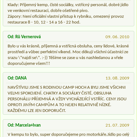
Klady: Příjemný kemp, čisté sociálky, vstřícný personál, dobré jídlo
ve venkovní restauraci, dobře ošetřené pivo.
Zápory: Není oficiální vlastní přístup k rybníku, omezený provoz
restaurace 8 - 10, 12 - 14 a 16 - 22 hod.
Od: Rů Vernerová
09. 06. 2010
Bylo u vás krásně, příjemná a vstřícná obsluha, ceny lidové, krásné
prostředí a vůbec perfektní víkend. Moc děkují všichni účastníci ze
srazu \"najdi se\". :-)) Těšíme se zase u vás nashledanou a vřele
doporučujeme všem!!!
Od: DANA
13. 08. 2009
NAVŠTÍVILI JSME S RODINOU CAMP HOCH A BYLI JSME VŠICHNI
VELMI SPOKOJENÍ. CHATKY A SOCIÁLKY ČISTÉ, OBSLUHA
PERSONÁLU PŘÍJEMNÁ A VŽDY VYCHÁZEJÍCÍ VSTŘÍC. CENY JSOU
OPROTI JINÝM CAMPŮM A TO NEJEN RELATIVNĚ NÍZKÉ.
KAŽDÉMU LZE JEN DOPORUČIT.
Od: Marcela+Ivan
21. 07. 2009
V kempu to bylo, super doporučejeme pro motorkáře.Jídlo po celý