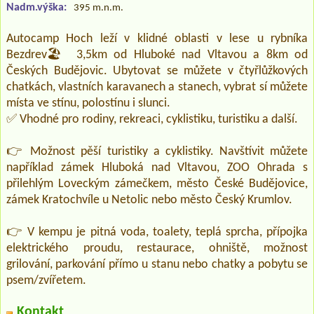
Nadm.výška:
395 m.n.m.
Autocamp Hoch leží v klidné oblasti v lese u rybníka
Bezdrev🏖️ 3,5km od Hluboké nad Vltavou a 8km od
Českých Budějovic. Ubytovat se můžete v čtyřlůžkových
chatkách, vlastních karavanech a stanech, vybrat sí můžete
místa ve stínu, polostínu i slunci.
✅ Vhodné pro rodiny, rekreaci, cyklistiku, turistiku a další.
👉 Možnost pěší turistiky a cyklistiky. Navštívit můžete
například zámek Hluboká nad Vltavou, ZOO Ohrada s
přilehlým Loveckým zámečkem, město České Budějovice,
zámek Kratochvíle u Netolic nebo město Český Krumlov.
👉 V kempu je pitná voda, toalety, teplá sprcha, přípojka
elektrického proudu, restaurace, ohniště, možnost
grilování, parkování přímo u stanu nebo chatky a pobytu se
psem/zvířetem.
Kontakt