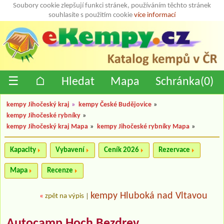
Soubory cookie zlepšují funkci stránek, používáním těchto stránek
souhlasíte s použitím cookie
více informací
☰
⌂
Hledat
Mapa
Schránka(
0
)
kempy Jihočeský kraj
»
kempy České Budějovice
»
kempy Jihočeské rybníky
»
kempy Jihočeský kraj Mapa
»
kempy Jihočeské rybníky Mapa
»
Kapacity
Vybavení
Ceník 2026
Rezervace
Mapa
Recenze
kempy Hluboká nad Vltavou
«
zpět na výpis
|
Autocamp Hoch Bezdrev