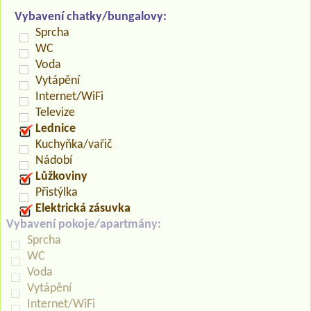
Vybavení chatky/bungalovy:
Sprcha
WC
Voda
Vytápění
Internet/WiFi
Televize
Lednice
Kuchyňka/vařič
Nádobí
Lůžkoviny
Přistýlka
Elektrická zásuvka
Vybavení pokoje/apartmány:
Sprcha
WC
Voda
Vytápění
Internet/WiFi