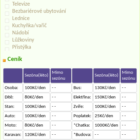
Televize
Bezbariérové ubytování
Lednice
Kuchyňka/vařič
Nádobí
Lůžkoviny
Přistýlka
Ceník
Mimo
Mimo
Sezóna(léto)
Sezóna(léto)
sezónu
sezónu
Osoba:
100Kč/den
- -
Bus:
130Kč/den
- -
Dítě:
80Kč/den
- -
Elektřina:
150Kč/den
- -
Stan:
100Kč/den
- -
Zvíře:
100Kč/den
- -
Auto:
100Kč/den
- -
Poplatek:
25Kč/den
- -
Moto:
80Kč/den
- -
*Chatka:
1000Kč/den
- -
Karavan:
120Kč/den
- -
*Budova:
- -
- -