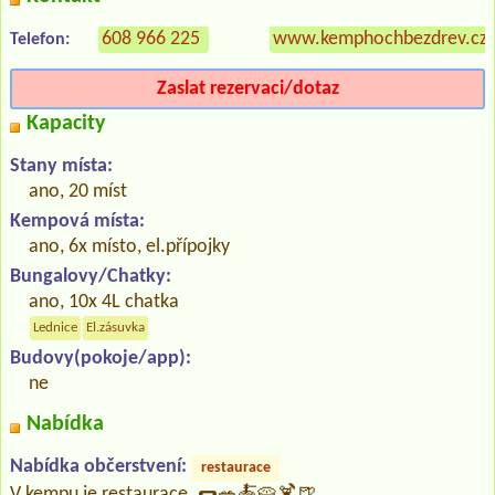
608 966 225
www.kemphochbezdrev.cz
Telefon:
Zaslat rezervaci/dotaz
Kapacity
Stany místa:
ano, 20 míst
Kempová místa:
ano, 6x místo, el.přípojky
Bungalovy/Chatky:
ano, 10x 4L chatka
Lednice
El.zásuvka
Budovy(pokoje/app):
ne
Nabídka
Nabídka občerstvení:
restaurace
V kempu je restaurace. 🌭🥗🍝🥧🍹🍺