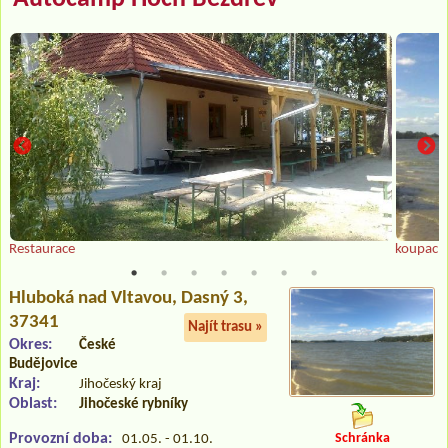
Restaurace
koupací 
Hluboká nad Vltavou
, Dasný 3,
37341
Najít trasu »
Okres:
České
Budějovice
Kraj:
Jihočeský kraj
Oblast:
Jihočeské rybníky
Provozní doba:
Schránka
01.05. - 01.10.