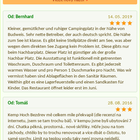
Vložit nový názor
»
Od: Bernhard
14. 05. 2019
Kleiner, gemütlicher und ruhiger Campingplatz in der Nähe von
Budweis. Sehr nette Betreiber, der auch deutsch spricht. Die Nähe
zum See ist klasse. Es gibt keine Stellplätze direkt am See, was aber
wegen dem direkten See Zugang kein Problem ist. Diese gibts nur
beim Nachbarplatz. Dieser Platz ist günstiger als der große
Nachbar Platz. Die Ausstattung ist funktionell mit getrennten
Waschraum, Duschraum und Toilettenraum. Es gibt jederzeit
warmes Wasser und pro Person 1 Duschmarke pro Nacht. Was wir
vermisst haben sind Ablageflächen in den Sanitär Räumen.
Weithin gibt es eine Lagerfeuerstelle und einen Sandkasten für
Kinder. Das Restaurant öffnet leider erst im Juni.
Od: Tomáš
28. 08. 2016
Kemp Hoch Bezdrev mě celkem mile překvapil (dle recenzí na
internetu, jsem se tam trochu bál). V kempu jsme byli ubytováni 7
dní. Chatka pěkná, prostorná.. nové skříňky. Hůře jsou na tom
záchody, chtělo by to trochu renovovat a více dbát o čistotu, to
samé sprchy. Limit na teplou vodu taky není zrovna nejdelší,