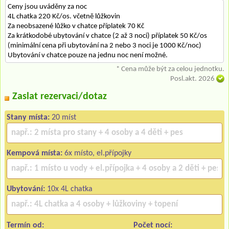
Ceny jsou uváděny za noc
4L chatka 220 Kč/os. včetně lůžkovin
Za neobsazené lůžko v chatce příplatek 70 Kč
Za krátkodobé ubytování v chatce (2 až 3 noci) příplatek 50 Kč/os
(minimální cena při ubytování na 2 nebo 3 noci je 1000 Kč/noc)
Ubytování v chatce pouze na jednu noc není možné.
* Cena může být za celou jednotku.
Posl.akt. 2026
Zaslat rezervaci/dotaz
Stany místa:
20 míst
Kempová místa:
6x místo, el.přípojky
Ubytování:
10x 4L chatka
Termín od:
Počet nocí: