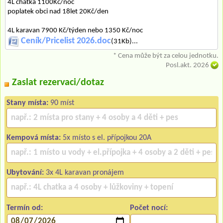
4L chatka 1100Kč/noc
poplatek obci nad 18let 20Kč/den
4L karavan 7900 Kč/týden nebo 1350 Kč/noc
Ceník/Pricelist 2026.doc
(31Kb)...
* Cena může být za celou jednotku.
Posl.akt. 2026
Zaslat rezervaci/dotaz
Stany místa:
90 míst
Kempová místa:
5x místo s el. přípojkou 20A
Ubytování:
3x 4L karavan pronájem
Termín od:
Počet nocí: