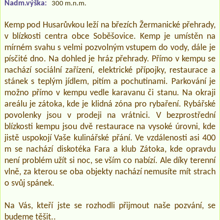
Nadm.výška:
300 m.n.m.
Kemp pod Husarůvkou leží na březích Žermanické přehrady,
v blízkosti centra obce Soběšovice. Kemp je umístěn na
mírném svahu s velmi pozvolným vstupem do vody, dále je
písčité dno. Na dohled je hráz přehrady. Přímo v kempu se
nachází sociální zařízení, elektrické přípojky, restaurace a
stánek s teplým jídlem, pitím a pochutinami. Parkování je
možno přímo v kempu vedle karavanu či stanu. Na okraji
areálu je zátoka, kde je klidná zóna pro rybaření. Rybářské
povolenky jsou v prodeji na vrátnici. V bezprostřední
blízkosti kempu jsou dvě restaurace na vysoké úrovni, kde
jistě uspokojí Vaše kulinářské přání. Ve vzdálenosti asi 400
m se nachází diskotéka Fara a klub Zátoka, kde opravdu
není problém užít si noc, se vším co nabízí. Ale díky terenní
vlně, za kterou se oba objekty nachází nemusíte mít strach
o svůj spánek.
Na Vás, kteří jste se rozhodli přijmout naše pozvání, se
budeme těšit..