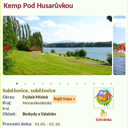
Kemp Pod Husarůvkou
Soběšovice
, soběšovice
Okres:
Frýdek-Místek
Najít trasu »
Kraj:
Moravskoslezský
kraj
Oblast:
Beskydy a Valašsko
Schránka
Provozní doba:
01.05. - 01.10.