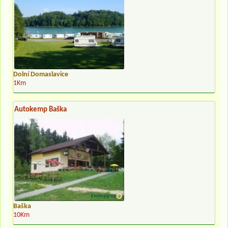
Dolní Domaslavice
1Km
Autokemp Baška
Baška
10Km