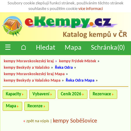
Soubory cookie zlepšují funkci stránek, používáním těchto stránek
souhlasíte s použitím cookie
více informací
☰
⌂
Hledat
Mapa
Schránka(
0
)
kempy Moravskoslezský kraj
»
kempy Frýdek-Místek
»
kempy Beskydy a Valašsko
»
Řeka Odra
»
kempy Moravskoslezský kraj Mapa
»
kempy Beskydy a Valašsko Mapa
»
Řeka Odra Mapa
»
Kapacity
Vybavení
Ceník 2026
Rezervace
Mapa
Recenze
kempy Soběšovice
«
zpět na výpis
|