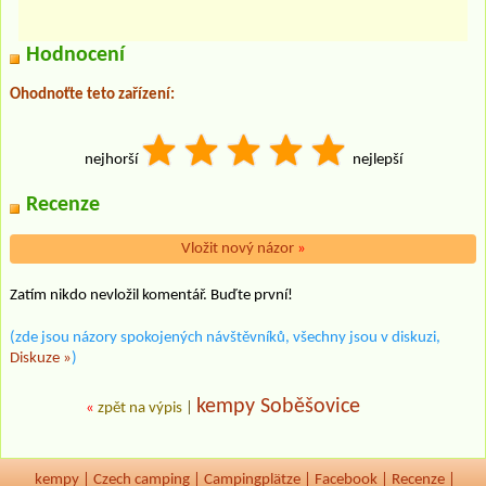
Hodnocení
Ohodnoťte teto zařízení:
nejhorší
nejlepší
Recenze
Vložit nový názor
»
Zatím nikdo nevložil komentář. Buďte první!
(zde jsou názory spokojených návštěvníků, všechny jsou v diskuzi,
Diskuze »
)
kempy Soběšovice
«
zpět na výpis
|
kempy
|
Czech camping
|
Campingplätze
|
Facebook
|
Recenze
|