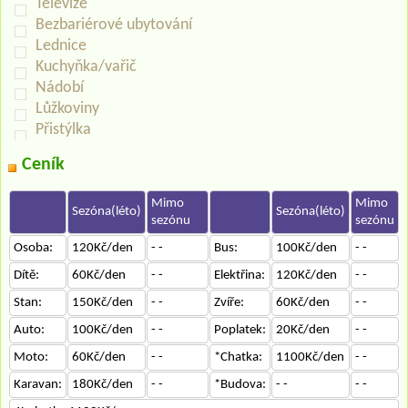
Televize
Bezbariérové ubytování
Lednice
Kuchyňka/vařič
Nádobí
Lůžkoviny
Přistýlka
Ceník
Mimo
Mimo
Sezóna(léto)
Sezóna(léto)
sezónu
sezónu
Osoba:
120Kč/den
- -
Bus:
100Kč/den
- -
Dítě:
60Kč/den
- -
Elektřina:
120Kč/den
- -
Stan:
150Kč/den
- -
Zvíře:
60Kč/den
- -
Auto:
100Kč/den
- -
Poplatek:
20Kč/den
- -
Moto:
60Kč/den
- -
*Chatka:
1100Kč/den
- -
Karavan:
180Kč/den
- -
*Budova:
- -
- -