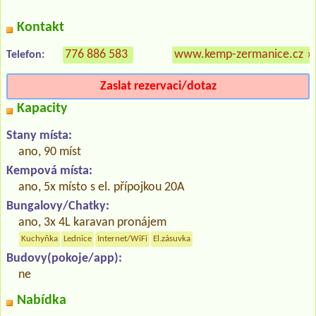
Kontakt
776 886 583
www.kemp-zermanice.cz
»
Telefon:
Zaslat rezervaci/dotaz
Kapacity
Stany místa:
ano, 90 míst
Kempová místa:
ano, 5x místo s el. přípojkou 20A
Bungalovy/Chatky:
ano, 3x 4L karavan pronájem
Kuchyňka
Lednice
Internet/WiFi
El.zásuvka
Budovy(pokoje/app):
ne
Nabídka