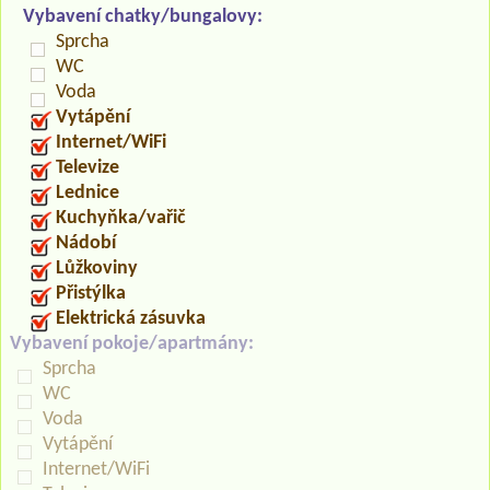
Vybavení chatky/bungalovy:
Sprcha
WC
Voda
Vytápění
Internet/WiFi
Televize
Lednice
Kuchyňka/vařič
Nádobí
Lůžkoviny
Přistýlka
Elektrická zásuvka
Vybavení pokoje/apartmány:
Sprcha
WC
Voda
Vytápění
Internet/WiFi