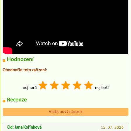
Hodnocení
Ohodnoťte teto zařízení:
nejhorší
nejlepší
Recenze
Vložit nový názor
»
Od: Jana Kořínková
12. 07. 2026