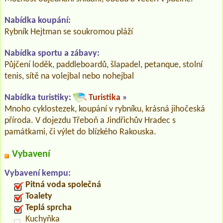
Nabídka koupání:
Rybník Hejtman se soukromou pláží
Nabídka sportu a zábavy:
Půjčení loděk, paddleboardů, šlapadel, petanque, stolní
tenis, sítě na volejbal nebo nohejbal
Nabídka turistiky:
Turistika
»
Mnoho cyklostezek, koupání v rybníku, krásná jihočeská
příroda. V dojezdu Třeboň a Jindřichův Hradec s
památkami, či výlet do blízkého Rakouska.
Vybavení
Vybavení kempu:
Pitná voda společná
Toalety
Teplá sprcha
Kuchyňka