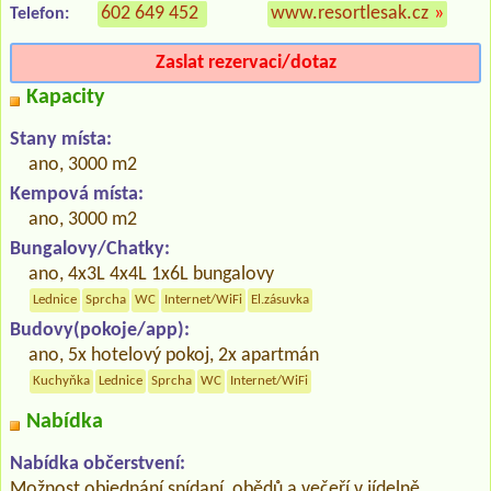
602 649 452
www.resortlesak.cz
»
Telefon:
Zaslat rezervaci/dotaz
Kapacity
Stany místa:
ano, 3000 m2
Kempová místa:
ano, 3000 m2
Bungalovy/Chatky:
ano, 4x3L 4x4L 1x6L bungalovy
Lednice
Sprcha
WC
Internet/WiFi
El.zásuvka
Budovy(pokoje/app):
ano, 5x hotelový pokoj, 2x apartmán
Kuchyňka
Lednice
Sprcha
WC
Internet/WiFi
Nabídka
Nabídka občerstvení:
Možnost objednání snídaní, obědů a večeří v jídelně.