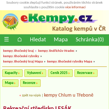
Soubory cookie zlepšují funkci stránek, používáním těchto stránek
souhlasíte s použitím cookie
více informací
☰
⌂
Hledat
Mapa
Schránka(
0
)
kempy Jihočeský kraj
»
kempy Jindřichův Hradec
»
kempy Jihočeské rybníky
»
kempy Jihočeský kraj Mapa
»
kempy Jihočeské rybníky Mapa
»
Kapacity
Vybavení
Ceník 2025
Rezervace
Mapa
Recenze
kempy Chlum u Třeboně
«
zpět na výpis
|
Rekreační středisko LESÁK