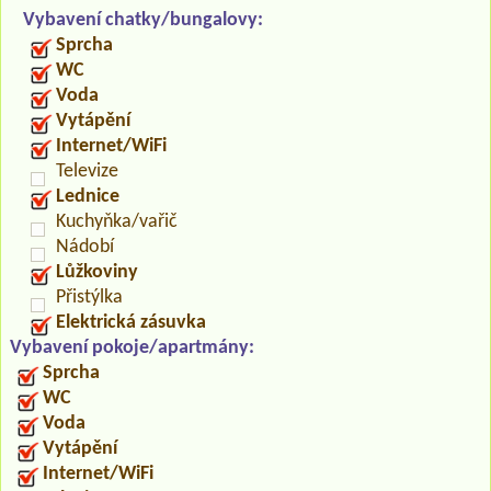
Vybavení chatky/bungalovy:
Sprcha
WC
Voda
Vytápění
Internet/WiFi
Televize
Lednice
Kuchyňka/vařič
Nádobí
Lůžkoviny
Přistýlka
Elektrická zásuvka
Vybavení pokoje/apartmány:
Sprcha
WC
Voda
Vytápění
Internet/WiFi