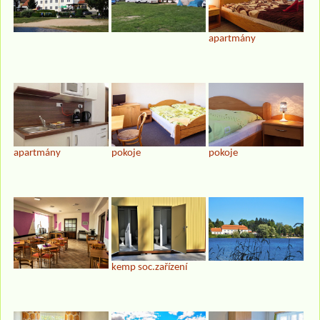
apartmány
apartmány
pokoje
pokoje
kemp soc.zařízení