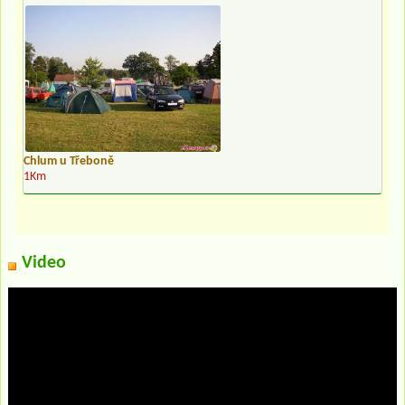
Chlum u Třeboně
1Km
Video