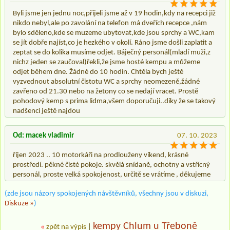
Byli jsme jen jednu noc,přijeli jsme až v 19 hodin,kdy na recepci již
nikdo nebyl,ale po zavolání na telefon má dveřích recepce ,nám
bylo sděleno,kde se muzeme ubytovat,kde jsou sprchy a WC,kam
se jít dobře najíst,co je hezkého v okolí. Ráno jsme došli zaplatit a
zeptat se do kolika musíme odjet. Báječný personál(mladí muži,z
nichz jeden se zaučoval)řekli,že jsme hosté kempu a můžeme
odjet během dne. Žádné do 10 hodin. Chtěla bych ještě
vyzvednout absolutní čistotu WC a sprchy neomezeně,žádné
zavřeno od 21.30 nebo na žetony co se nedají vracet. Prostě
pohodový kemp s prima lidma,všem doporučuji..diky že se takový
nadšenci ještě najdou
Od: macek vladimir
07. 10. 2023
říjen 2023 .. 10 motorkáři na prodlouženy víkend, krásné
prostředí. pěkné čisté pokoje. skvělá snídaně, ochotny a vstřícný
personál, proste velká spokojenost, určitě se vrátíme , děkujeme
(zde jsou názory spokojených návštěvníků, všechny jsou v diskuzi,
Diskuze »
)
kempy Chlum u Třeboně
«
zpět na výpis
|