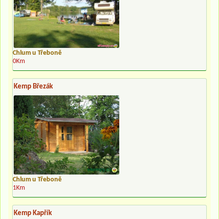
Chlum u Třeboně
0Km
Kemp Březák
Chlum u Třeboně
1Km
Kemp Kapřík