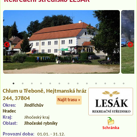
Chlum u Třeboně
, Hejtmanská hráz
244, 37804
Najít trasu »
Okres:
Jindřichův
Hradec
Kraj:
Jihočeský kraj
Oblast:
Jihočeské rybníky
Schránka
Provozní doba:
01.01. - 31.12.