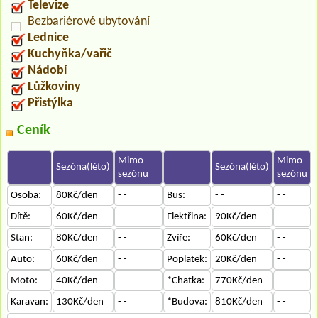
Televize
Bezbariérové ubytování
Lednice
Kuchyňka/vařič
Nádobí
Lůžkoviny
Přistýlka
Ceník
Mimo
Mimo
Sezóna(léto)
Sezóna(léto)
sezónu
sezónu
Osoba:
80Kč/den
- -
Bus:
- -
- -
Dítě:
60Kč/den
- -
Elektřina:
90Kč/den
- -
Stan:
80Kč/den
- -
Zvíře:
60Kč/den
- -
Auto:
60Kč/den
- -
Poplatek:
20Kč/den
- -
Moto:
40Kč/den
- -
*Chatka:
770Kč/den
- -
Karavan:
130Kč/den
- -
*Budova:
810Kč/den
- -