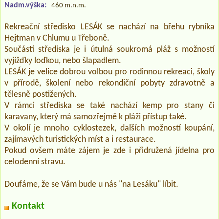
Nadm.výška:
460 m.n.m.
Rekreační středisko LESÁK se nachází na břehu rybníka
Hejtman v Chlumu u Třeboně.
Součástí střediska je i útulná soukromá pláž s možností
vyjížďky loďkou, nebo šlapadlem.
LESÁK je velice dobrou volbou pro rodinnou rekreaci, školy
v přírodě, školení nebo rekondiční pobyty zdravotně a
tělesně postižených.
V rámci střediska se také nachází kemp pro stany či
karavany, který má samozřejmě k pláži přístup také.
V okolí je mnoho cyklostezek, dalších možností koupání,
zajímavých turistických míst a i restaurace.
Pokud ovšem máte zájem je zde i přidružená jídelna pro
celodenní stravu.
Doufáme, že se Vám bude u nás "na Lesáku" líbit.
Kontakt