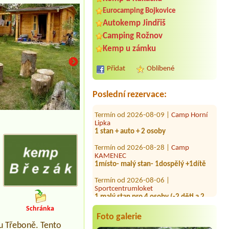
Eurocamping Bojkovice
Autokemp Jindřiš
Camping Rožnov
Termín od 2026-08-11 |
Chaty u lesa
Karlovy Dvory
Kemp u zámku
Chatka pro 2 osoby
Přidat
Oblíbené
Termín od 2026-07-30 |
Camping
Žralok Plumlov
4L chatka,4 osoby
Poslední rezervace:
Termín od 2026-08-09 |
Camp Horní
Lipka
1 stan + auto + 2 osoby
Termín od 2026-08-28 |
Camp
KAMENEC
1místo- malý stan- 1dospělý +1dítě
Termín od 2026-08-06 |
Sportcentrumloket
1 malý stan pro 4 osoby (-2 děti a 2
dospeli)
Termín od 2026-07-27 |
Resort pod
Schránka
Foto galerie
Landštejnem
2X4L Chatka-4dospělí,3děti
 u Třeboně. Tento