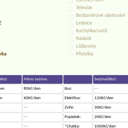
Internet/WiFi
Televize
Bezbariérové ubytování
č
Lednice
Kuchyňka/vařič
Nádobí
Lůžkoviny
uvka
Přistýlka
éto)
Mimo sezónu
Sezóna(léto)
den
80Kč/den
Bus:
- -
en
60Kč/den
Elektřina:
120Kč/den
- -
Zvíře:
30Kč/den
- -
Poplatek:
20Kč/den
- -
*Chatka:
1000Kč/den