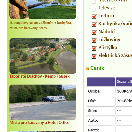
Internet/WiFi
Televize
Lednice
Kuchyňka/vaři
4L bungalovy se soc.zažízením + kuchyňka,
místa pro karavany, stany..
Nádobí
Lůžkoviny
Přistýlka
Elektrická zás
Ceník
Tábořiště Dráchov - Kemp Fousek
Sezóna(l
Osoba:
100Kč/
Dítě:
70Kč/d
Stan:
- -
Auto:
- -
Místa pro karavany a Hotel Orlice
Moto:
- -