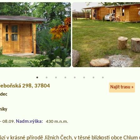
Třeboňská 298, 37804
Najít trasu »
adec
níky
Nadm.výška:
- 08.09.
430 m.n.m.
í v krásné přírodě Jižních Čech, v těsné blízkosti obce Chlum