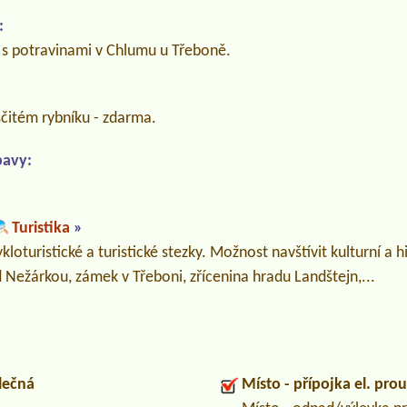
:
s potravinami v Chlumu u Třeboně.
sčitém rybníku - zdarma.
bavy:
Turistika
»
cykloturistické a turistické stezky. Možnost navštívit kulturní a 
 Nežárkou, zámek v Třeboni, zřícenina hradu Landštejn,...
lečná
Místo - přípojka el. pro