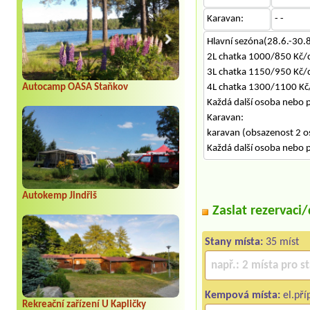
Karavan:
- -
Hlavní sezóna(28.6.-30.8
2L chatka 1000/850 Kč/
3L chatka 1150/950 Kč/
4L chatka 1300/1100 Kč
Autocamp OASA Staňkov
Každá další osoba nebo 
Karavan:
karavan (obsazenost 2 
Každá další osoba nebo 
Autokemp Jindřiš
Zaslat rezervaci
Stany místa:
35 míst
Kempová místa:
el.pří
Rekreační zařízení U Kapličky