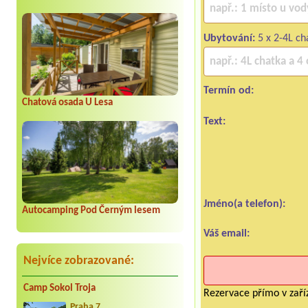
Ubytování:
5 x 2-4L ch
Termín od:
Chatová osada U Lesa
Text:
Jméno(a telefon):
Autocamping Pod Černým lesem
Váš email:
Nejvíce zobrazované:
Camp Sokol Troja
Rezervace přímo v zaříz
Praha 7