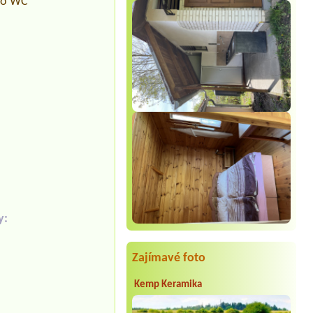
pro WC
y:
Zajímavé foto
Kemp Keramika