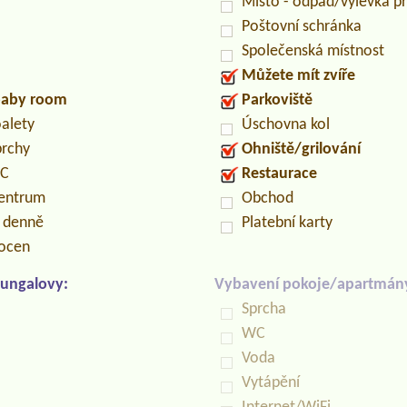
Místo - odpad/výlevka 
Poštovní schránka
Společenská místnost
Můžete mít zvíře
/baby room
Parkoviště
oalety
Úschovna kol
prchy
Ohniště/grilování
PC
Restaurace
centrum
Obchod
n denně
Platební karty
locen
ungalovy:
Vybavení pokoje/apartmán
Sprcha
WC
Voda
Vytápění