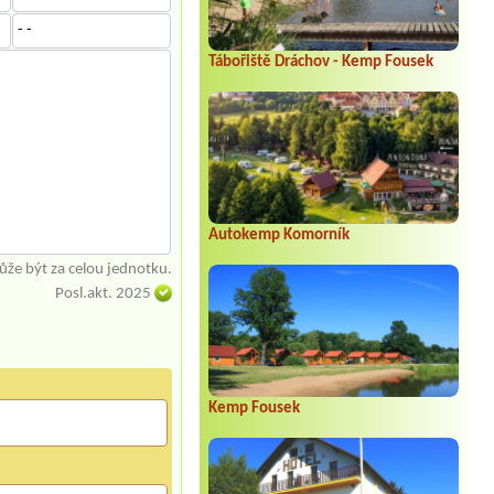
- -
Tábořiště Dráchov - Kemp Fousek
Autokemp Komorník
že být za celou jednotku.
Posl.akt. 2025
Kemp Fousek