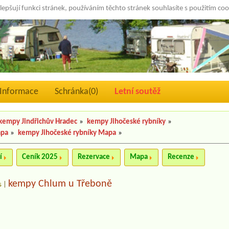
lepšují funkci stránek, používáním těchto stránek souhlasíte s použitím co
Informace
Schránka(
0
)
Letní soutěž
kempy Jindřichův Hradec
»
kempy Jihočeské rybníky
»
apa
»
kempy Jihočeské rybníky Mapa
»
í
Ceník 2025
Rezervace
Mapa
Recenze
kempy Chlum u Třeboně
s
|