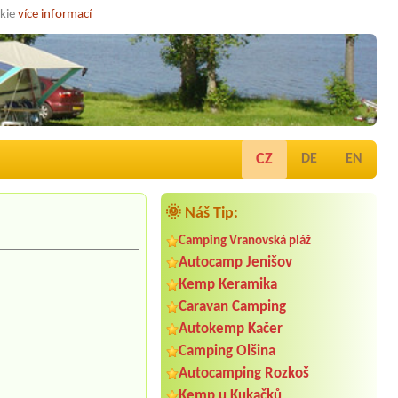
okie
více informací
CZ
DE
EN
🌞 Náš Tip:
Camping Vranovská pláž
Autocamp Jenišov
Kemp Keramika
Caravan Camping
Autokemp Kačer
Camping Olšina
Autocamping Rozkoš
Kemp u Kukačků