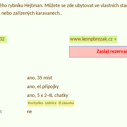
tého rybníku Hejtman. Můžete se zde ubytovat ve vlastních st
 nebo zařízených karavanech..
232
www.kempbrezak.cz
»
Zaslat rezerva
ano, 35 míst
ano, el.přípojky
ano, 5 x 2-4L chatky
Kuchyňka
Lednice
El.zásuvka
:
ne