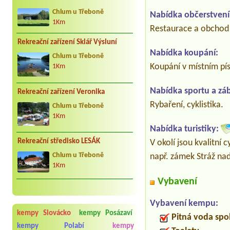
Chlum u Třeboně
Nabídka občerstvení
1Km
Restaurace a obchod 
Rekreační zařízení Sklář Výsluní
Nabídka koupání:
Chlum u Třeboně
Koupání v místním pí
1Km
Nabídka sportu a zá
Rekreační zařízení Veronika
Rybaření, cyklistika.
Chlum u Třeboně
1Km
Nabídka turistiky:
Rekreační středisko LESÁK
V okolí jsou kvalitní 
např. zámek Stráž nad
Chlum u Třeboně
1Km
Vybavení
Vybavení kempu:
kempy Slovácko
kempy Posázaví
Pitná voda spo
kempy Polabí
kempy