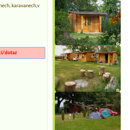
anech, karavanech,v
Termín od 2026-08-16 |
Kemp a
ubytování v ofsajdu
1x chatka 2 osoby
Termín od 2026-08-08 |
Koupaliště a
kemp Zákupy
4 místa pro stany, 8 lidí
Termín od 2026-07-31 |
Kemp U Fíka -
Nahořany
ci/dotaz
6L chatka nebo 4L chatka + lůžkoviny
Termín od 2026-08-08 |
Kemp U
Ferdinanda