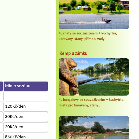
4L chaty se soc.zažízením + kuchyňka,
karavany, stany, přímo u vody..
Kemp u zámku
Mimo sezónu
- -
4L bungalovy se soc.zažízením + kuchyňka,
místa pro karavany, stany..
120Kč/den
30Kč/den
20Kč/den
850Kč/den