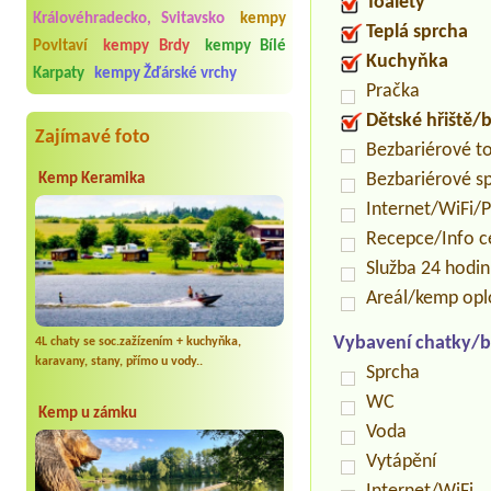
Toalety
Královéhradecko, Svitavsko
kempy
Teplá sprcha
Povltaví
kempy Brdy
kempy Bílé
Kuchyňka
Karpaty
kempy Žďárské vrchy
Pračka
Dětské hřiště
Zajímavé foto
Bezbariérové t
Bezbariérové s
Kemp Keramika
Internet/WiFi/
Recepce/Info 
Služba 24 hodi
Areál/kemp op
Vybavení chatky/b
4L chaty se soc.zažízením + kuchyňka,
karavany, stany, přímo u vody..
Sprcha
WC
Kemp u zámku
Voda
Vytápění