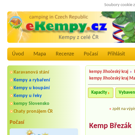
Soubory cookie z
Úvod
Mapa
Recenze
Počasí
Přihlásit
kempy Jihočeský kraj
»
Karavanová stání
kempy Jihočeský kraj M
Kempy a rybaření
Kempy u koupání
Kapacity
Vybaven
Kempy u řeky
kempy Slovensko
«
zpět na výpi
Chaty pronájem ČR
Počasí
Kemp Březák