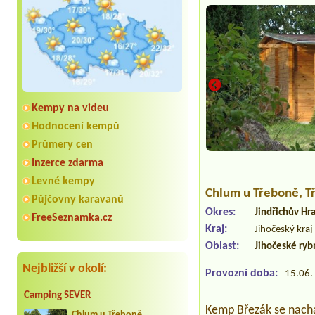
Kempy na videu
Hodnocení kempů
Průmery cen
Inzerce zdarma
Levné kempy
Chlum u Třeboně
, 
Půjčovny karavanů
Okres:
Jindřichův Hr
FreeSeznamka.cz
Kraj:
Jihočeský kraj
Oblast:
Jihočeské ryb
Nejbližší v okolí:
Provozní doba:
15.06. 
Camping SEVER
Kemp Březák se nacház
Chlum u Třeboně