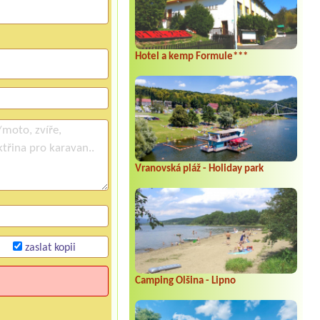
Hotel a kemp Formule***
Vranovská pláž - Holiday park
zaslat kopii
Camping Olšina - Lipno