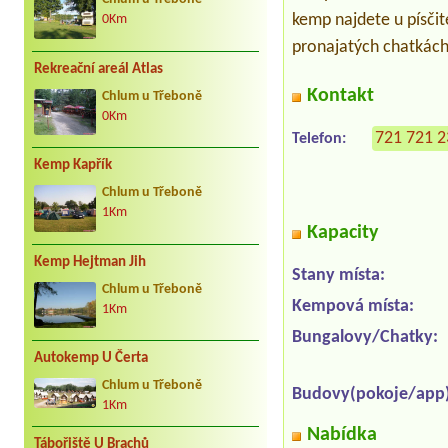
kemp najdete u písči
0Km
pronajatých chatkách
Rekreační areál Atlas
Kontakt
Chlum u Třeboně
0Km
721 721 
Telefon:
Kemp Kapřík
Chlum u Třeboně
1Km
Kapacity
Kemp Hejtman Jih
Stany místa:
Chlum u Třeboně
Kempová místa:
1Km
Bungalovy/Chatky:
Autokemp U Čerta
Chlum u Třeboně
Budovy(pokoje/app)
1Km
Nabídka
Tábořiště U Brachů