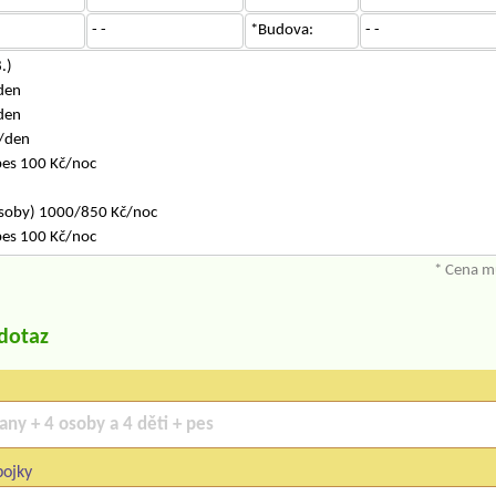
- -
*Budova:
- -
.)
den
den
/den
pes 100 Kč/noc
osoby) 1000/850 Kč/noc
pes 100 Kč/noc
* Cena mů
/dotaz
pojky