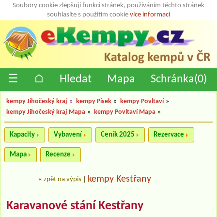
Soubory cookie zlepšují funkci stránek, používáním těchto stránek
souhlasíte s použitím cookie
více informací
☰
⌂
Hledat
Mapa
Schránka(
0
)
kempy Jihočeský kraj
»
kempy Písek
»
kempy Povltaví
»
kempy Jihočeský kraj Mapa
»
kempy Povltaví Mapa
»
Kapacity
Vybavení
Ceník 2025
Rezervace
Mapa
Recenze
kempy Kestřany
«
zpět na výpis
|
Karavanové stání Kestřany