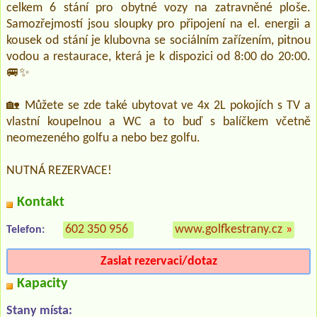
celkem 6 stání pro obytné vozy na zatravněné ploše.
Samozřejmostí jsou sloupky pro připojení na el. energii a
kousek od stání je klubovna se sociálním zařízením, pitnou
vodou a restaurace, která je k dispozici od 8:00 do 20:00.
🚐✨
🏡 Můžete se zde také ubytovat ve 4x 2L pokojích s TV a
vlastní koupelnou a WC a to buď s balíčkem včetně
neomezeného golfu a nebo bez golfu.
NUTNÁ REZERVACE!
Kontakt
602 350 956
www.golfkestrany.cz
»
Telefon:
Zaslat rezervaci/dotaz
Kapacity
Stany místa: