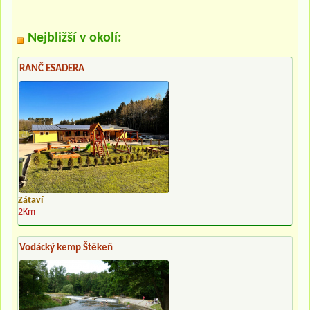
Nejbližší v okolí:
RANČ ESADERA
Zátaví
2Km
Vodácký kemp Štěkeň