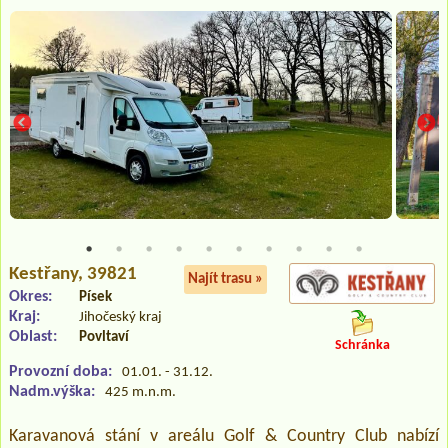
Kestřany
, 39821
Najít trasu »
Okres:
Písek
Kraj:
Jihočeský kraj
Oblast:
Povltaví
Schránka
Provozní doba:
01.01. - 31.12.
Nadm.výška:
425 m.n.m.
Karavanová stání v areálu Golf & Country Club nabízí