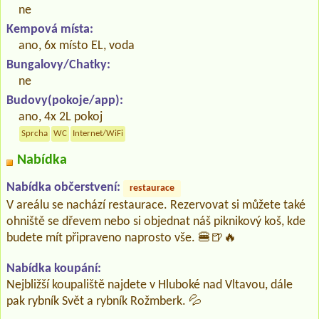
ne
Kempová místa:
ano, 6x místo EL, voda
Bungalovy/Chatky:
ne
Budovy(pokoje/app):
ano, 4x 2L pokoj
Sprcha
WC
Internet/WiFi
Nabídka
Nabídka občerstvení:
restaurace
V areálu se nachází restaurace. Rezervovat si můžete také
ohniště se dřevem nebo si objednat náš piknikový koš, kde
budete mít připraveno naprosto vše. 🍔🍺🔥
Nabídka koupání:
Nejbližší koupaliště najdete v Hluboké nad Vltavou, dále
pak rybník Svět a rybník Rožmberk. 💦