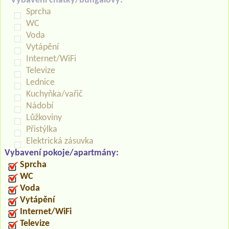
Vybavení chatky/bungalovy:
Sprcha
WC
Voda
Vytápění
Internet/WiFi
Televize
Lednice
Kuchyňka/vařič
Nádobí
Lůžkoviny
Přistýlka
Elektrická zásuvka
Vybavení pokoje/apartmány:
Sprcha
WC
Voda
Vytápění
Internet/WiFi
Televize