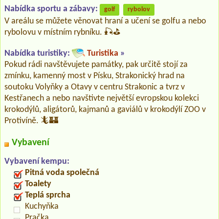
Nabídka sportu a zábavy:
golf
rybolov
V areálu se můžete věnovat hraní a učení se golfu a nebo
rybolovu v místním rybníku. 🎣⛳️
Nabídka turistiky:
Turistika
»
Pokud rádi navštěvujete památky, pak určitě stojí za
zmínku, kamenný most v Písku, Strakonický hrad na
soutoku Volyňky a Otavy v centru Strakonic a tvrz v
Kestřanech a nebo navštivte největší evropskou kolekci
krokodýlů, aligátorů, kajmanů a gaviálů v krokodýlí ZOO v
Protivíně. 🦎🏰
Vybavení
Vybavení kempu:
Pitná voda společná
Toalety
Teplá sprcha
Kuchyňka
Pračka