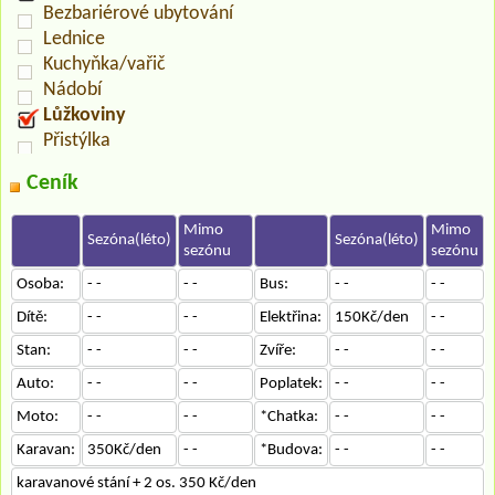
Bezbariérové ubytování
Lednice
Kuchyňka/vařič
Nádobí
Lůžkoviny
Přistýlka
Ceník
Mimo
Mimo
Sezóna(léto)
Sezóna(léto)
sezónu
sezónu
Osoba:
- -
- -
Bus:
- -
- -
Dítě:
- -
- -
Elektřina:
150Kč/den
- -
Stan:
- -
- -
Zvíře:
- -
- -
Auto:
- -
- -
Poplatek:
- -
- -
Moto:
- -
- -
*Chatka:
- -
- -
Karavan:
350Kč/den
- -
*Budova:
- -
- -
karavanové stání + 2 os. 350 Kč/den