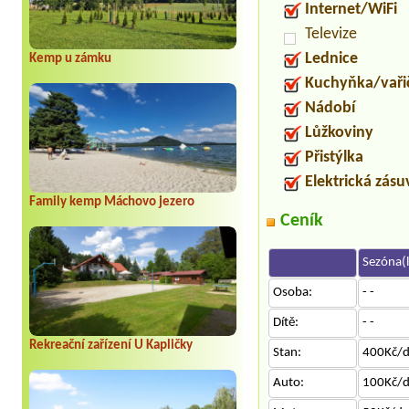
Internet/WiFi
Televize
Lednice
Kemp u zámku
Kuchyňka/vaři
Nádobí
Lůžkoviny
Přistýlka
Elektrická zás
Family kemp Máchovo jezero
Ceník
Sezóna(l
Osoba:
- -
Dítě:
- -
Rekreační zařízení U Kapličky
Stan:
400Kč/
Auto:
100Kč/