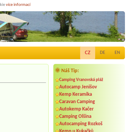
okie
více informací
CZ
DE
EN
🌞 Náš Tip:
Camping Vranovská pláž
Autocamp Jenišov
Kemp Keramika
Caravan Camping
Autokemp Kačer
Camping Olšina
Autocamping Rozkoš
Kemp u Kukačků