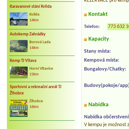
REZERVACE pro kemp
Karavanové stání Kvilda
Kontakt
Kvilda
14Km
773 632 
Telefon:
Autokemp Zahrádky
Kapacity
Borová Lada
14Km
Stany místa:
Kempová místa:
Kemp TJ Vltava
Bungalovy/Chatky:
Horní Vltavice
15Km
Budovy(pokoje/app)
Sportovní a rekreační areál TJ
Žihobce
Žihobce
Nabídka
16Km
Nabídka občerstvení
V kempu je možnost 