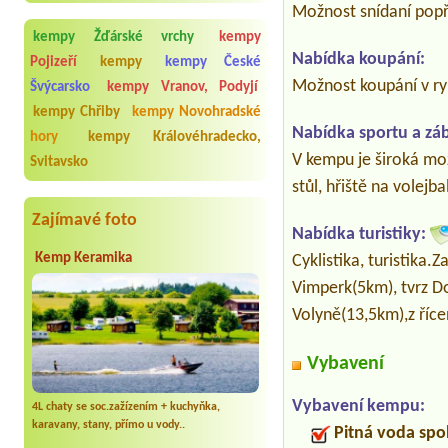
Možnost snídaní popř
kempy Žďárské vrchy
kempy
Nabídka koupání:
Pojizeří
kempy
kempy České
Možnost koupání v ry
Švýcarsko
kempy Vranov, Podyjí
kempy Chřiby
kempy Novohradské
Nabídka sportu a zá
hory
kempy Královéhradecko,
V kempu je široká mož
Svitavsko
stůl, hřiště na volej
Zajímavé foto
Nabídka turistiky:
Kemp Keramika
Cyklistika, turistika
Vimperk(5km), tvrz Do
Volyně(13,5km),z říc
Vybavení
Vybavení kempu:
4L chaty se soc.zažízením + kuchyňka,
karavany, stany, přímo u vody..
Pitná voda spo