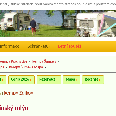
lepšují funkci stránek, používáním těchto stránek souhlasíte s použitím co
Informace
Schránka(
0
)
Letní soutěž
kempy Prachatice
»
kempy Šumava
»
apa
»
kempy Šumava Mapa
»
í
Ceník 2026
Rezervace
Mapa
Recenze
kempy Zdíkov
s
|
inský mlýn