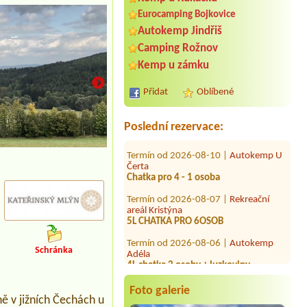
Eurocamping Bojkovice
Autokemp Jindřiš
Camping Rožnov
Termín od 2026-07-31 |
Camping
Panorama Lipno
Kemp u zámku
1 Stellplatz mit strom
Přidat
Oblíbené
Termín od 2026-08-01 |
Kemp Oáza
2 grown ups and 1 child 10 years with
tent
Poslední rezervace:
Termín od 2026-08-10 |
Autokemp U
Čerta
Chatka pro 4 - 1 osoba
Termín od 2026-08-07 |
Rekreační
areál Kristýna
5L CHATKA PRO 6OSOB
Termín od 2026-08-06 |
Autokemp
Adéla
4L chatka 2 osoby + luzkoviny
Schránka
Termín od 2026-08-03 |
RS Višňová u
přívozu
Foto galerie
1x4L Apartman
ě v jižních Čechách u