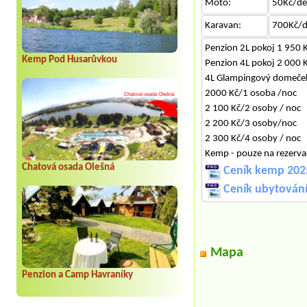
Moto:
50Kč/d
Karavan:
700Kč/
Penzion 2L pokoj 1 950 
Kemp Pod Husarůvkou
Penzion 4L pokoj 2 000 K
4L Glampingový domeče
2000 Kč/1 osoba /noc
2 100 Kč/2 osoby / noc
2 200 Kč/3 osoby/noc
2 300 Kč/4 osoby / noc
Kemp - pouze na rezerva
Chatová osada Olešná
Ceník kemp 202
Ceník ubytován
Mapa
Penzion a Camp Havraníky