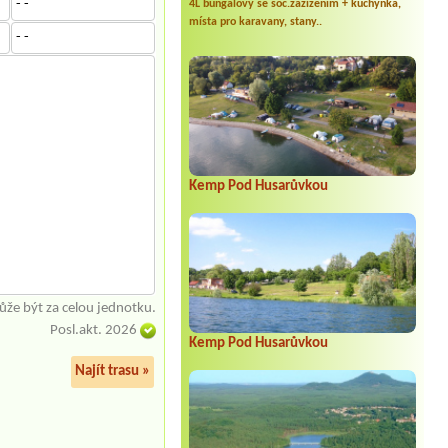
- -
4L bungalovy se soc.zažízením + kuchyňka,
místa pro karavany, stany..
- -
Kemp Pod Husarůvkou
že být za celou jednotku.
Posl.akt. 2026
Kemp Pod Husarůvkou
Najít trasu »