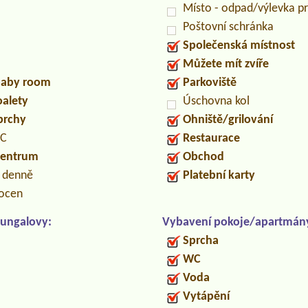
Místo - odpad/výlevka 
Poštovní schránka
Společenská místnost
Můžete mít zvíře
/baby room
Parkoviště
oalety
Úschovna kol
prchy
Ohniště/grilování
PC
Restaurace
centrum
Obchod
n denně
Platební karty
locen
ungalovy:
Vybavení pokoje/apartmán
Sprcha
WC
Voda
Vytápění