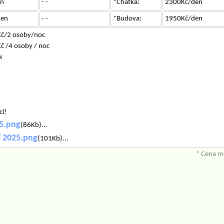
en
- -
*Chatka:
2300Kč/den
den
- -
*Budova:
1950Kč/den
Kč/2 osoby/noc
č /4 osoby / noc
k
ci!
5.png
(86Kb)...
í 2025.png
(101Kb)...
* Cena mů