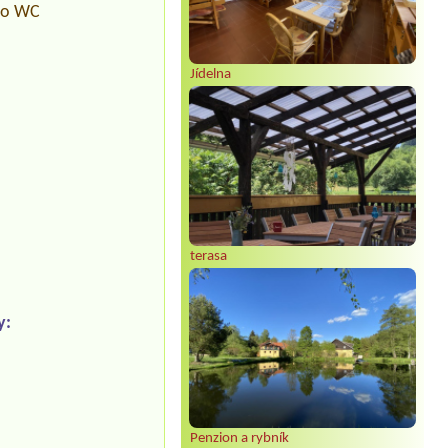
pro WC
Jídelna
terasa
y:
Penzion a rybník