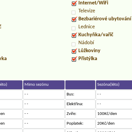
Internet/WiFi
Televize
Bezbariérové ubytování
č
Lednice
Kuchyňka/vařič
Nádobí
Lůžkoviny
uvka
Přistýlka
éto)
Mimo sezónu
Sezóna(léto)
- -
Bus:
- -
- -
Elektřina:
- -
den
- -
Zvíře:
100Kč/den
den
- -
Poplatek:
20Kč/den