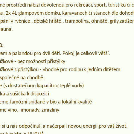
é prostředí nabízí dovolenou pro rekreaci, sport, turistiku či c
nu, 2x 4L glampovém domku, karavanech či stanech dle dohod
pání v rybníce , dětské hřiště , trampolína, ohniště, grily,zatíž
sauna.
ů:
kem a palandou pro dvě děti. Pokoj je celkově větší.
ůžkové - bez možnosti přistýlky
ůžkové s přistýlkou - vhodné pro rodinu s jedním dítětem
u společné na chodbě.
e (s dostatečnou kapacitou teplé vody)
ka a sušička k dispozici
jeme famózní snídaně v bio a lokální kvalitě
me víno, limonády, zmrzliny
 si u nás odpočinuli a načerpali novou energii pro váš život.