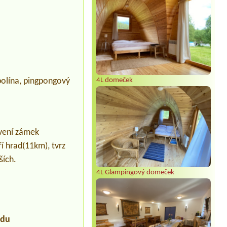
mpolína, pingpongový
4L domeček
ívení zámek
í hrad(11km), tvrz
ších.
4L Glampingový domeček
udu