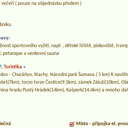
 večeří ( pouze na objednávku předem )
bníku.
bavy:
nost sportovního vyžití, např. , dětské hřiště, pískoviště, tra
bal, petanque a venkovní sauna
Turistika
»
.Zadov - Churáňov, Stachy. Národní park Šumava ( 5 km) K navšt
brš(7km), torzo tvrze Čestice(9,5km), zámek Záluží(10km), Obř
enina hradu Pustý Hrádek(14km), Kašperk(14,4km) a mnoho dal
lečná
Místo - přípojka el. pro