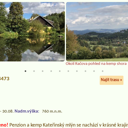
Okolí Račova pohled na kemp shora
38473
Najít trasu »
Nadm.výška:
- 30.08.
760 m.n.m.
eno!
Penzion a kemp Kateřinský mlýn se nachází v krásné krajin