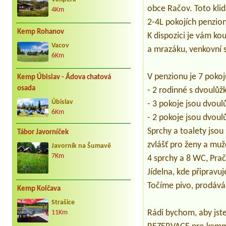
obce Račov. Toto klidn
4Km
2-4L pokojích penzio
Kemp Rohanov
K dispozici je vám kou
Vacov
a mrazáku, venkovní 
6Km
V penzionu je 7 pokoj
Kemp Úbislav - Ádova chatová
osada
- 2 rodinné s dvoulůž
Úbislav
- 3 pokoje jsou dvoul
6Km
- 2 pokoje jsou dvoul
Sprchy a toalety jso
Tábor Javorníček
zvlášť pro ženy a muž
Javorník na Šumavě
7Km
4 sprchy a 8 WC, Prač
Jídelna, kde připravu
Točíme pivo, prodává
Kemp Kolčava
Strašice
Rádi bychom, aby jste
11Km