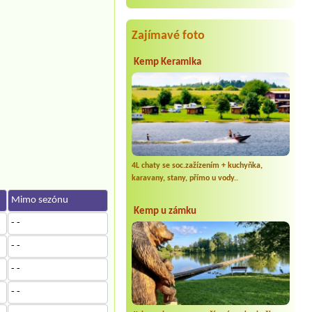
Zajímavé foto
Kemp Keramika
4L chaty se soc.zažízením + kuchyňka,
karavany, stany, přímo u vody..
Mimo sezónu
Kemp u zámku
- -
- -
- -
- -