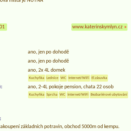
ová místa je NUTNÁ
101
www.katerinskymlyn.cz
»
ano, jen po dohodě
ano, jen po dohodě
ano, 2x 4L domek
Kuchyňka
Lednice
WC
Internet/WiFi
El.zásuvka
:
ano, 2-4L pokoje pension, chata 22 osob
Kuchyňka
Sprcha
WC
Internet/WiFi
Bezbariérové ubytování
:
zakoupení základních potravin, obchod 5000m od kempu.