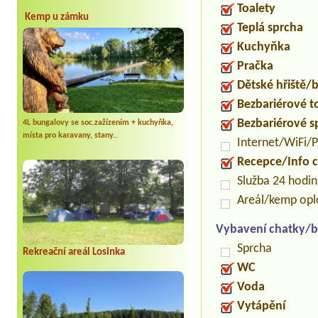
Toalety
Kemp u zámku
Teplá sprcha
Kuchyňka
Pračka
Dětské hřiště
Bezbariérové t
Bezbariérové s
4L bungalovy se soc.zažízením + kuchyňka,
místa pro karavany, stany..
Internet/WiFi/
Recepce/Info 
Služba 24 hodi
Areál/kemp op
Vybavení chatky/b
Sprcha
Rekreační areál Losinka
WC
Voda
Vytápění