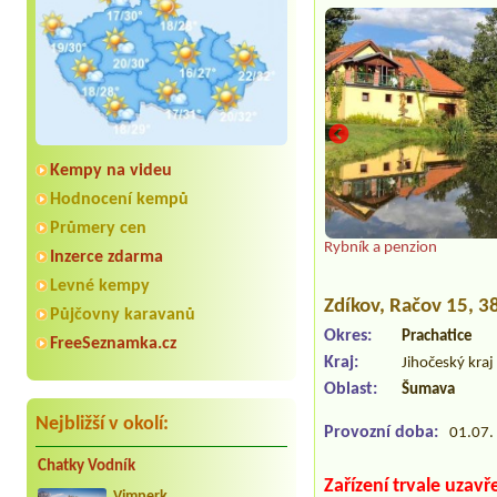
Kempy na videu
Hodnocení kempů
Průmery cen
k
Rybník a penzion
Inzerce zdarma
Levné kempy
Zdíkov
, Račov 15, 
Půjčovny karavanů
Okres:
Prachatice
FreeSeznamka.cz
Kraj:
Jihočeský kraj
Oblast:
Šumava
Nejbližší v okolí:
Provozní doba:
01.07. 
Chatky Vodník
Zařízení trvale uzavř
Vimperk