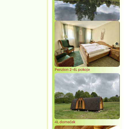
Penzion 2-4L pokoje
4L domeček