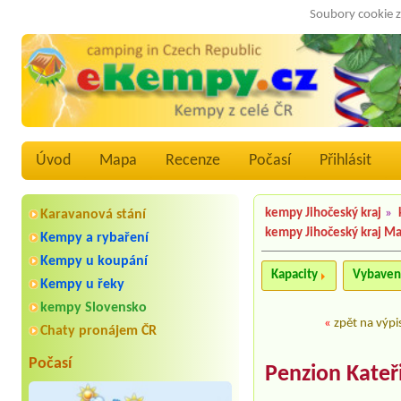
Soubory cookie z
Úvod
Mapa
Recenze
Počasí
Přihlásit
kempy Jihočeský kraj
»
Karavanová stání
kempy Jihočeský kraj M
Kempy a rybaření
Kempy u koupání
Kapacity
Vybaven
Kempy u řeky
kempy Slovensko
«
zpět na výpi
Chaty pronájem ČR
Počasí
Penzion Kateř