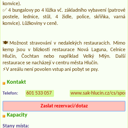
konvice).
✅ 4 bungalovy po 4 lůžka vč. základního vybavení (patrové
postele, lednice, stůl, 4 židle, police, skříňka, varná
konvice). Lůžkoviny v ceně.
🍽️Možnost stravování v nedalekých restauracích. Mimo
kemp jsou v blízkosti restaurace Nová Laguna, Celnice
Hlučín, Čochtan nebo například Velký Mlýn. Další
restaurace se nacházejí v centru města Hlučín.
⚡V areálu není povolen vstup ani pobyt se psy.
Kontakt
601 533 057
www.sak-hlucin.cz/cs/spor
Telefon:
Zaslat rezervaci/dotaz
Kapacity
Stany místa: