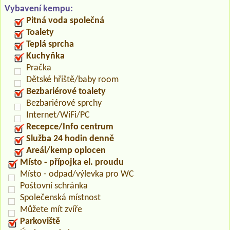
Vybavení kempu:
Pitná voda společná
Toalety
Teplá sprcha
Kuchyňka
Pračka
Dětské hřiště/baby room
Bezbariérové toalety
Bezbariérové sprchy
Internet/WiFi/PC
Recepce/Info centrum
Služba 24 hodin denně
Areál/kemp oplocen
Místo - přípojka el. proudu
Místo - odpad/výlevka pro WC
Poštovní schránka
Společenská místnost
Můžete mít zvíře
Parkoviště