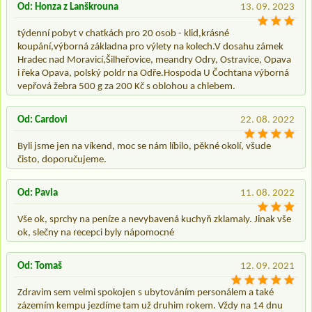
Od: Honza z Lanškrouna
13. 09. 2023
týdenní pobyt v chatkách pro 20 osob - klid,krásné
koupání,výborná základna pro výlety na kolech.V dosahu zámek
Hradec nad Moravicí,Šilheřovice, meandry Odry, Ostravice, Opava
i řeka Opava, polský poldr na Odře.Hospoda U Čochtana výborná
vepřová žebra 500 g za 200 Kč s oblohou a chlebem.
Od: Cardovi
22. 08. 2022
Byli jsme jen na víkend, moc se nám líbilo, pěkné okolí, všude
čisto, doporučujeme.
Od: Pavla
11. 08. 2022
Vše ok, sprchy na peníze a nevybavená kuchyň zklamaly. Jinak vše
ok, slečny na recepci byly nápomocné
Od: Tomaš
12. 09. 2021
Zdravim sem velmi spokojen s ubytováním personálem a také
zázemím kempu jezdíme tam už druhim rokem. Vždy na 14 dnu