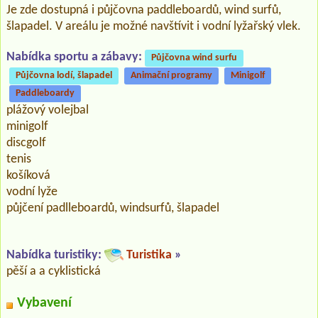
Je zde dostupná i půjčovna paddleboardů, wind surfů,
šlapadel. V areálu je možné navštívit i vodní lyžařský vlek.
Nabídka sportu a zábavy:
Půjčovna wind surfu
Půjčovna lodí, šlapadel
Animační programy
Minigolf
Paddleboardy
plážový volejbal
minigolf
discgolf
tenis
košíková
vodní lyže
půjčení padlleboardů, windsurfů, šlapadel
Nabídka turistiky:
Turistika
»
pěší a a cyklistická
Vybavení