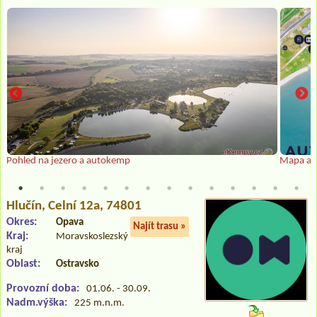
Pohled na jezero a autokemp
Mapa a
Hlučín
, Celní 12a, 74801
Okres:
Opava
Najít trasu »
Kraj:
Moravskoslezský
kraj
Oblast:
Ostravsko
Provozní doba:
01.06. - 30.09.
Nadm.výška:
225 m.n.m.