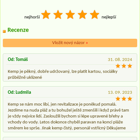
nejhorší
nejlepší
Recenze
Vložit nový názor
»
Od: Tomáš
31. 08. 2024
Kemp je pěkný, dobře udržovaný, lze platit kartou, sociálky
průběžně uklízené
Od: Ludmila
13. 09. 2023
Kemp se nám moc líbí, jen revitalizace je poněkud pomalá.
Jezdíme na nuda pláž a tu bohužel ještě zmenšili i když právě tam
je vždy nejvíce lidí. Zasloužili bychom si lépe upravené břehy a
vchody do vody. Letos dokonce chyběl paravan na konci pláže
směrem ke sprše. Jinak kemp čistý, personál vstřícný Děkujeme