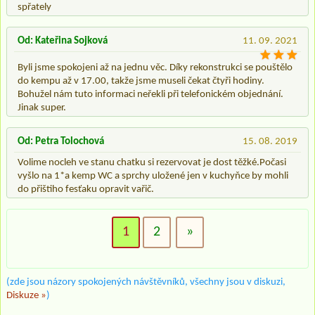
spřately
Od: Kateřina Sojková
11. 09. 2021
Byli jsme spokojeni až na jednu věc. Díky rekonstrukci se pouštělo
do kempu až v 17.00, takže jsme museli čekat čtyři hodiny.
Bohužel nám tuto informaci neřekli při telefonickém objednání.
Jinak super.
Od: Petra Tolochová
15. 08. 2019
Volime nocleh ve stanu chatku si rezervovat je dost těžké.Počasi
vyšlo na 1*a kemp WC a sprchy uložené jen v kuchyňce by mohli
do přištiho fesťaku opravit vařič.
1
2
»
(zde jsou názory spokojených návštěvníků, všechny jsou v diskuzi,
Diskuze »
)