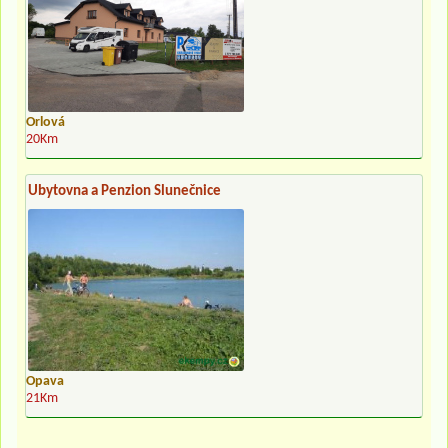
Orlová
20Km
Ubytovna a Penzion Slunečnice
Opava
21Km