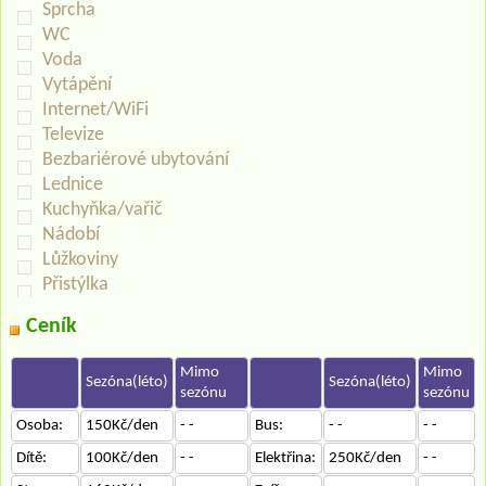
Sprcha
WC
Voda
Vytápění
Internet/WiFi
Televize
Bezbariérové ubytování
Lednice
Kuchyňka/vařič
Nádobí
Lůžkoviny
Přistýlka
Ceník
Mimo
Mimo
Sezóna(léto)
Sezóna(léto)
sezónu
sezónu
Osoba:
150Kč/den
- -
Bus:
- -
- -
Dítě:
100Kč/den
- -
Elektřina:
250Kč/den
- -