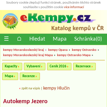
Soubory cookie zlepšují funkci stránek, používáním těchto stránek
souhlasíte s použitím cookie
více informací
☰
⌂
Hledat
Mapa
Schránka(
0
)
kempy Moravskoslezský kraj
»
kempy Opava
»
kempy Ostravsko
»
kempy Moravskoslezský kraj Mapa
»
kempy Ostravsko Mapa
»
Kapacity
Vybavení
Ceník 2026
Rezervace
Mapa
Recenze
kempy Hlučín
«
zpět na výpis
|
Autokemp Jezero