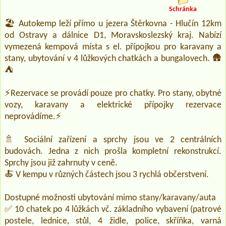
Schránka
🏖️ Autokemp leží přímo u jezera Štěrkovna - Hlučín 12km
od Ostravy a dálnice D1, Moravskoslezský kraj. Nabízí
vymezená kempová místa s el. přípojkou pro karavany a
stany, ubytování v 4 lůžkových chatkách a bungalovech. 🛖
⛺
⚡Rezervace se provádí pouze pro chatky. Pro stany, obytné
vozy, karavany a elektrické přípojky rezervace
neprovádíme.⚡
🚿 Sociální zařízení a sprchy jsou ve 2 centrálních
budovách. Jedna z nich prošla kompletní rekonstrukcí.
Sprchy jsou již zahrnuty v ceně.
🍝 V kempu v různých částech jsou 3 rychlá občerstvení.
Dostupné možnosti ubytování mimo stany/karavany/auta
✅ 10 chatek po 4 lůžkách vč. základního vybavení (patrové
postele, lednice, stůl, 4 židle, police, skříňka, varná