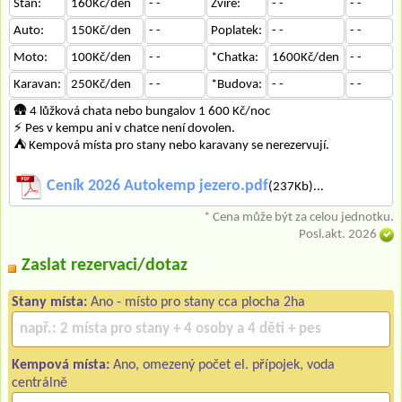
Stan:
160Kč/den
- -
Zvíře:
- -
- -
Auto:
150Kč/den
- -
Poplatek:
- -
- -
Moto:
100Kč/den
- -
*Chatka:
1600Kč/den
- -
Karavan:
250Kč/den
- -
*Budova:
- -
- -
🛖 4 lůžková chata nebo bungalov 1 600 Kč/noc
⚡ Pes v kempu ani v chatce není dovolen.
⛺ Kempová místa pro stany nebo karavany se nerezervují.
Ceník 2026 Autokemp jezero.pdf
(237Kb)...
* Cena může být za celou jednotku.
Posl.akt. 2026
Zaslat rezervaci/dotaz
Stany místa:
Ano - místo pro stany cca plocha 2ha
Kempová místa:
Ano, omezený počet el. přípojek, voda
centrálně