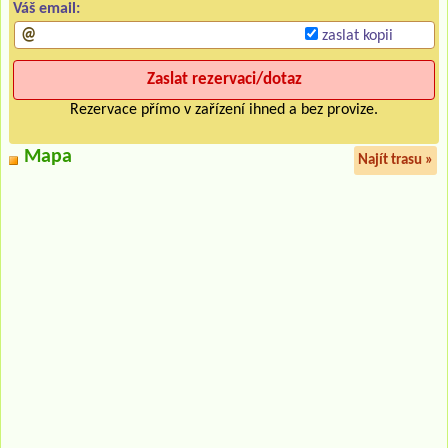
Váš email:
zaslat kopii
Rezervace přímo v zařízení ihned a bez provize.
Mapa
Najít trasu »