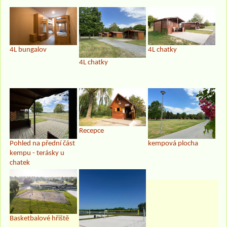
4L bungalov
4L chatky
4L chatky
Recepce
Pohled na přední část
kempová plocha
kempu - terásky u
chatek
Basketbalové hřiště