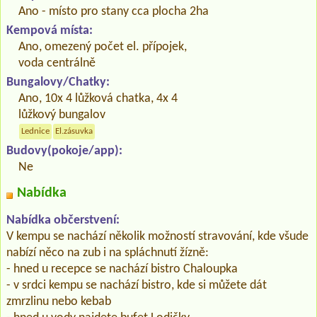
Ano - místo pro stany cca plocha 2ha
Kempová místa:
Ano, omezený počet el. přípojek,
voda centrálně
Bungalovy/Chatky:
Ano, 10x 4 lůžková chatka, 4x 4
lůžkový bungalov
Lednice
El.zásuvka
Budovy(pokoje/app):
Ne
Nabídka
Nabídka občerstvení:
V kempu se nachází několik možností stravování, kde všude
nabízí něco na zub i na spláchnutí žízně:
- hned u recepce se nachází bistro Chaloupka
- v srdci kempu se nachází bistro, kde si můžete dát
zmrzlinu nebo kebab