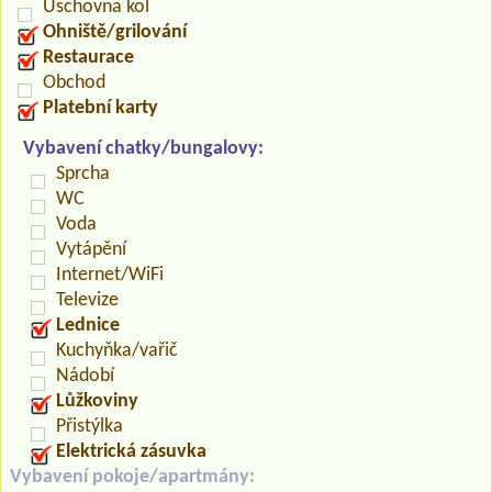
Úschovna kol
Ohniště/grilování
Restaurace
Obchod
Platební karty
Vybavení chatky/bungalovy:
Sprcha
WC
Voda
Vytápění
Internet/WiFi
Televize
Lednice
Kuchyňka/vařič
Nádobí
Lůžkoviny
Přistýlka
Elektrická zásuvka
Vybavení pokoje/apartmány: