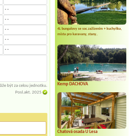
- -
- -
4L bungalovy se soc.zažízením + kuchyňka,
- -
místa pro karavany, stany..
- -
- -
Kemp DACHOVA
že být za celou jednotku.
Posl.akt. 2025
Chatová osada U Lesa