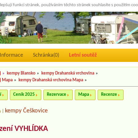
lepšují funkci stránek, používáním těchto stránek souhlasíte s použitím co
Informace
Schránka(
0
)
Letní soutěž
j
»
kempy Blansko
»
kempy Drahanská vrchovina
»
j Mapa
»
kempy Drahanská vrchovina Mapa
»
í
Ceník 2025
Rezervace
Mapa
Recenze
kempy Češkovice
s
|
ízení VYHLÍDKA