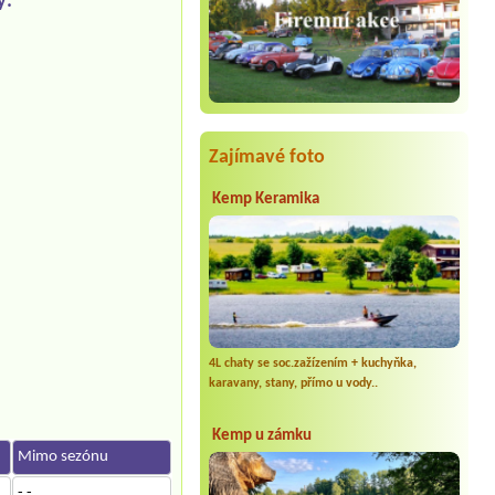
y:
Zajímavé foto
Kemp Keramika
4L chaty se soc.zažízením + kuchyňka,
karavany, stany, přímo u vody..
Kemp u zámku
Mimo sezónu
- -