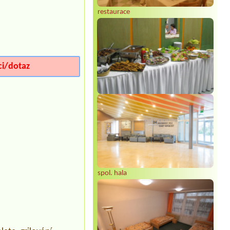
restaurace
ci/dotaz
spol. hala