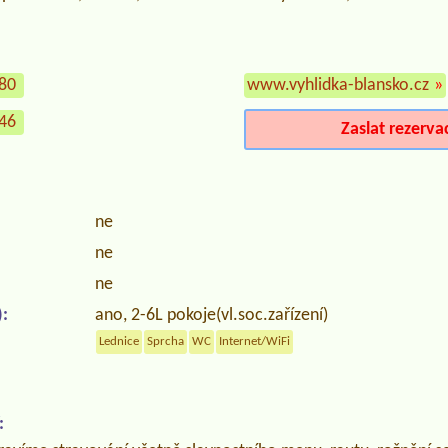
080
www.vyhlidka-blansko.cz
»
746
Zaslat rezerva
ne
ne
ne
:
ano, 2-6L pokoje(vl.soc.zařízení)
Lednice
Sprcha
WC
Internet/WiFi
: