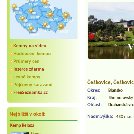
Kempy na videu
Hodnocení kempů
Průmery cen
Inzerce zdarma
Levné kempy
Češkovice
, Češkovi
Půjčovny karavanů
Okres:
Blansko
FreeSeznamka.cz
Kraj:
Jihomoravský 
Oblast:
Drahanská vr
Nejbližší v okolí:
Nadm.výška:
430 m.n.
Kemp Relaxa
Sloup