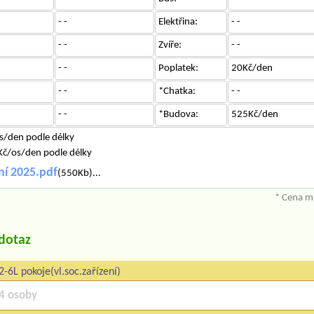
- -
Elektřina:
- -
- -
Zvíře:
- -
- -
Poplatek:
20Kč/den
- -
*Chatka:
- -
- -
*Budova:
525Kč/den
s/den podle délky
č/os/den podle délky
ní 2025.pdf
(550Kb)...
* Cena mů
/dotaz
2-6L pokoje(vl.soc.zařízení)