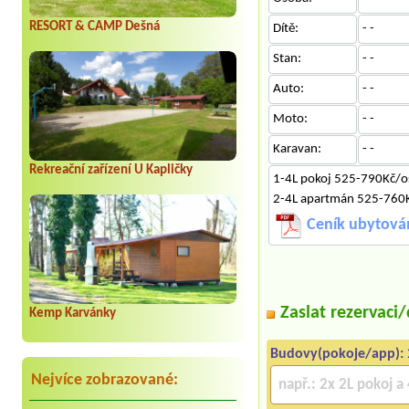
RESORT & CAMP Dešná
Dítě:
- -
Stan:
- -
Auto:
- -
Moto:
- -
Karavan:
- -
Rekreační zařízení U Kapličky
1-4L pokoj 525-790Kč/o
2-4L apartmán 525-760K
Ceník ubytová
Zaslat rezervaci
Kemp Karvánky
Budovy(pokoje/app):
Nejvíce zobrazované: