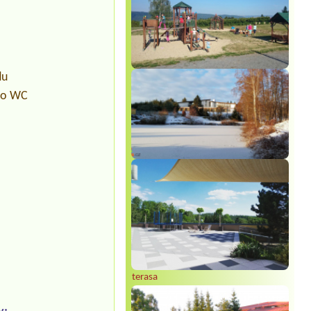
du
pro WC
terasa