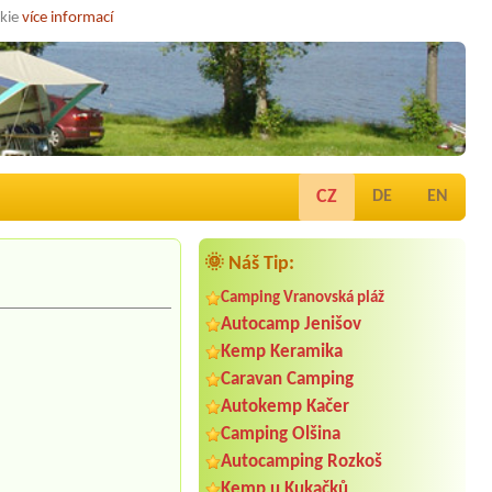
okie
více informací
CZ
DE
EN
🌞 Náš Tip:
Camping Vranovská pláž
Autocamp Jenišov
Kemp Keramika
Caravan Camping
Autokemp Kačer
Camping Olšina
Autocamping Rozkoš
Kemp u Kukačků