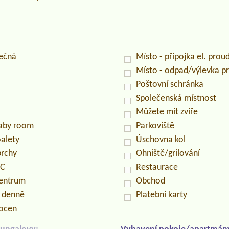
lečná
Místo - přípojka el. prou
Místo - odpad/výlevka 
Poštovní schránka
Společenská místnost
Můžete mít zvíře
baby room
Parkoviště
oalety
Úschovna kol
prchy
Ohniště/grilování
PC
Restaurace
centrum
Obchod
n denně
Platební karty
locen