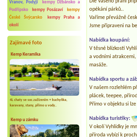
Dle Vašeho přání přip
Vranov, Podyjí
kempy Džbánsko a
opékání párků..
Podřípsko
kempy Posázaví
kempy
Vaříme převážně česk
České Švýcarsko
kempy Praha a
okolí
Jsme připraveni na be
Nabídka koupání:
Zajímavé foto
V těsné blízkosti Vyh
Kemp Keramika
a vodními atrakcemi, 
masáže.
Nabídka sportu a zá
V našem rozlehlém pří
plácek, teepee, přír
4L chaty se soc.zažízením + kuchyňka,
Přímo v objektu si lze
karavany, stany, přímo u vody..
Nabídka turistiky:
Kemp u zámku
V okolí Vyhlídky je m
příroda vybízí k pro