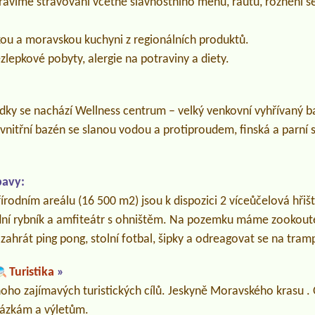
ravíme stravování včetně slavnostního menu, rautu, rožnění sel
ou a moravskou kuchyni z regionálních produktů.
zlepkové pobyty, alergie na potraviny a diety.
lídky se nachází Wellness centrum – velký venkovní vyhřívaný 
vnitřní bazén se slanou vodou a protiproudem, finská a parní s
bavy:
rodním areálu (16 500 m2) jsou k dispozici 2 víceůčelová hřiš
odní rybník a amfiteátr s ohništěm. Na pozemku máme zookout
 zahrát ping pong, stolní fotbal, šipky a odreagovat se na tram
Turistika
»
noho zajímavých turistických cílů. Jeskyně Moravského krasu . 
cházkám a výletům.