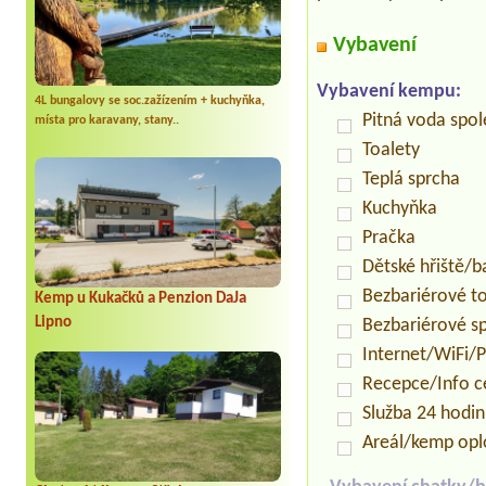
Vybavení
Vybavení kempu:
4L bungalovy se soc.zažízením + kuchyňka,
Pitná voda spo
místa pro karavany, stany..
Toalety
Teplá sprcha
Kuchyňka
Pračka
Dětské hřiště/
Bezbariérové t
Kemp u Kukačků a Penzion DaJa
Lipno
Bezbariérové s
Internet/WiFi/
Recepce/Info 
Služba 24 hodi
Areál/kemp op