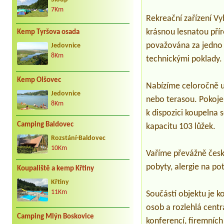
7Km
Rekreační zařízení V
krásnou lesnatou pří
Kemp Tyršova osada
považována za jedno z
Jedovnice
8Km
technickými poklady.
Kemp Olšovec
Nabízíme celoročně ub
Jedovnice
nebo terasou. Pokoje 
8Km
k dispozici koupelna
Camping Baldovec
kapacitu 103 lůžek.
Rozstání-Baldovec
10Km
Vaříme převážně česk
pobyty, alergie na pot
Koupaliště a kemp Křtiny
Křtiny
11Km
Součástí objektu je k
osob a rozlehlá centr
Camping Mlýn Boskovice
konferencí, firemních