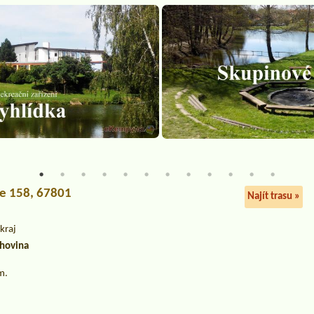
ce 158, 67801
Najít trasu »
kraj
chovina
m.