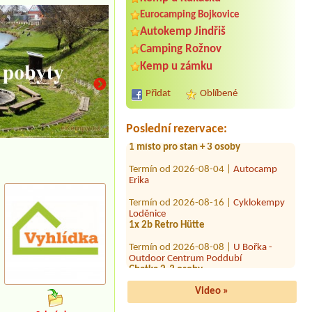
Eurocamping Bojkovice
Autokemp Jindřiš
Camping Rožnov
Termín od 2026-08-12 |
Camp Horní
Lipka
Kemp u zámku
1 place for 4-persons rent, 2 adults, 2
children, car, electricity
Přidat
Oblíbené
Termín od 2026-07-31 |
Autokemp
Bílina Kyselka
Poslední rezervace:
1 místo pro stan + 3 osoby
Termín od 2026-08-04 |
Autocamp
restaurace
Erika
Termín od 2026-08-16 |
Cyklokempy
Loděnice
1x 2b Retro Hütte
Termín od 2026-08-08 |
U Bořka -
Outdoor Centrum Poddubí
Chatka 2-3 osoby
Termín od 2026-07-30 |
Kemp a
hospůdka u Švestků Čížov
Video »
1 stan, dvě osoby