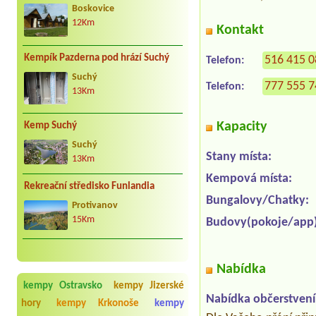
Boskovice
12Km
Kontakt
Kempík Pazderna pod hrází Suchý
516 415 
Telefon:
Suchý
777 555 
Telefon:
13Km
Kapacity
Kemp Suchý
Suchý
Stany místa:
13Km
Kempová místa:
Rekreační středisko Funlandia
Bungalovy/Chatky:
Protivanov
15Km
Budovy(pokoje/app)
Nabídka
kempy Ostravsko
kempy Jizerské
Nabídka občerstvení
hory
kempy Krkonoše
kempy