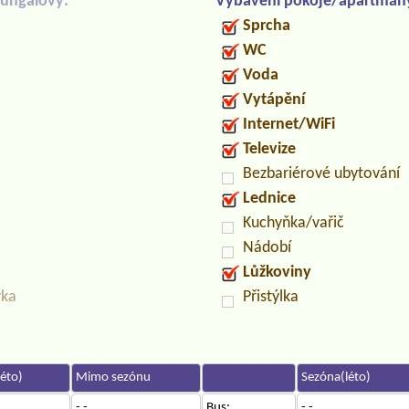
ungalovy:
Vybavení pokoje/apartmán
Sprcha
WC
Voda
Vytápění
Internet/WiFi
Televize
Bezbariérové ubytování
Lednice
Kuchyňka/vařič
Nádobí
Lůžkoviny
vka
Přistýlka
éto)
Mimo sezónu
Sezóna(léto)
- -
Bus:
- -