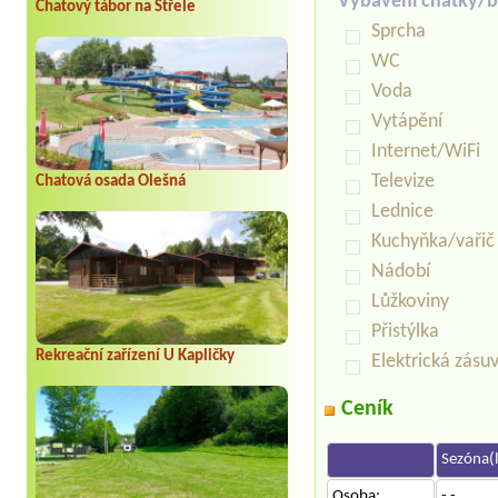
Vybavení chatky/b
Chatový tábor na Střele
Sprcha
WC
Voda
Vytápění
Internet/WiFi
Televize
Chatová osada Olešná
Lednice
Kuchyňka/vařič
Nádobí
Lůžkoviny
Přistýlka
Rekreační zařízení U Kapličky
Elektrická zásu
Ceník
Sezóna(l
Osoba:
- -