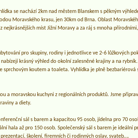
yhlídka se nachází 2km nad městem Blanskem s pěkným výhle
rodou Moravského krasu, jen 30km od Brna. Oblast Moravskéh
 nejkrásnějších míst Jižní Moravy a za ráj s mnoha přírodními, 
ytování pro skupiny, rodiny i jednotlivce ve 2-6 lůžkových po
nabízejí krásný výhled do okolní zalesněné krajiny a na rybník
 se sprchovým koutem a toaleta. Vyhlídka je plně bezbariérová
ou a moravskou kuchyni z regionálních produktů. Jsme připra
raviny a diety.
onferenční sál s barem a kapacitou 95 osob, jídelna pro 70 oso
ální hala až pro 150 osob. Společenský sál s barem je ideální 
 prezentací, školení, firemních či rodinných oslav, svateb….