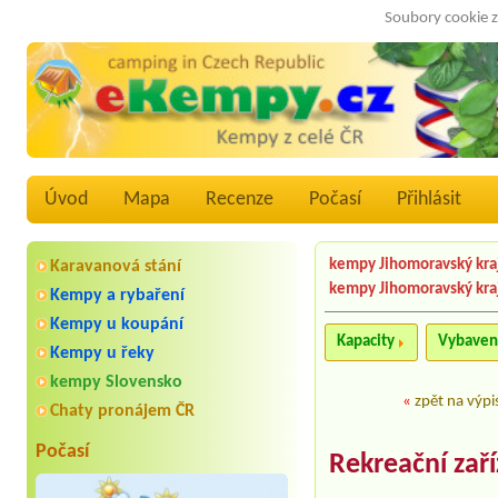
Soubory cookie z
Úvod
Mapa
Recenze
Počasí
Přihlásit
kempy Jihomoravský kra
Karavanová stání
kempy Jihomoravský kra
Kempy a rybaření
Kempy u koupání
Kapacity
Vybaven
Kempy u řeky
kempy Slovensko
«
zpět na výpi
Chaty pronájem ČR
Počasí
Rekreační zař