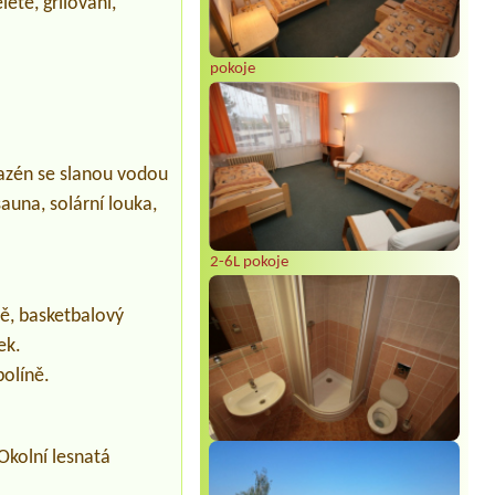
ete, grilování,
pokoje
bazén se slanou vodou
auna, solární louka,
2-6L pokoje
tě, basketbalový
ek.
políně.
Okolní lesnatá