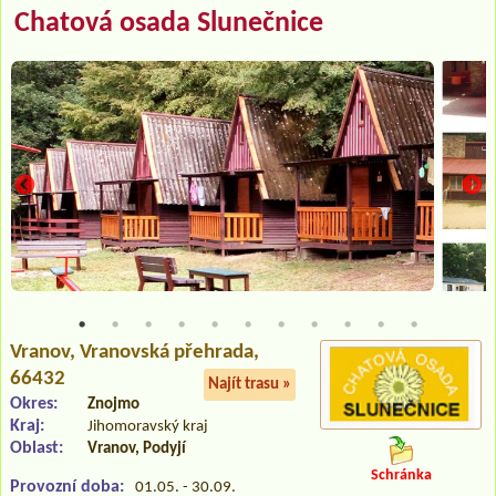
Chatová osada Slunečnice
Vranov
, Vranovská přehrada,
66432
Najít trasu »
Okres:
Znojmo
Kraj:
Jihomoravský kraj
Oblast:
Vranov, Podyjí
Schránka
Provozní doba:
01.05. - 30.09.