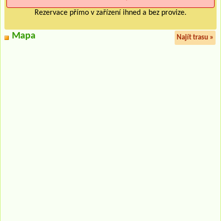
Rezervace přímo v zařízení ihned a bez provize.
Mapa
Najít trasu »