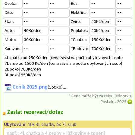
Osoba:
- -
- -
Bus:
- -
- -
Dítě:
- -
- -
Elektřina:
- -
- -
Stan:
- -
- -
Zvíře:
40Kč/den
- -
Auto:
40Kč/den
- -
Poplatek:
20Kč/den
- -
Moto:
30Kč/den
- -
*Chatka:
950Kč/den
- -
Karavan:
- -
- -
*Budova:
700Kč/den
- -
4L chatka od 950Kč/den (cena závisí na počtu ubytovaných osob)
7L srub od 1500 Kč/den (cena závisí na počtu ubytovaných osob)
2L pokoj 700Kč/den
3L pokoj 950Kč/den
Ceník 2025.png
(560Kb)...
* Cena může být za celou jednotku.
Posl.akt. 2025
Zaslat rezervaci/dotaz
Ubytování:
10x 4L chatky, 6x 7L srub