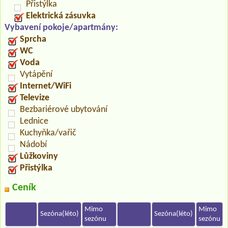
Přistýlka
Elektrická zásuvka
Vybavení pokoje/apartmány:
Sprcha
WC
Voda
Vytápění
Internet/WiFi
Televize
Bezbariérové ubytování
Lednice
Kuchyňka/vařič
Nádobí
Lůžkoviny
Přistýlka
Ceník
Mimo
Mimo
Sezóna(léto)
Sezóna(léto)
sezónu
sezónu