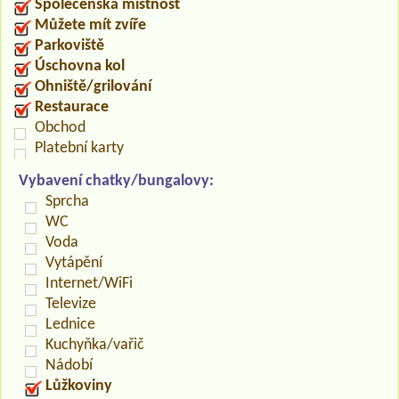
Společenská místnost
Můžete mít zvíře
Parkoviště
Úschovna kol
Ohniště/grilování
Restaurace
Obchod
Platební karty
Vybavení chatky/bungalovy:
Sprcha
WC
Voda
Vytápění
Internet/WiFi
Televize
Lednice
Kuchyňka/vařič
Nádobí
Lůžkoviny