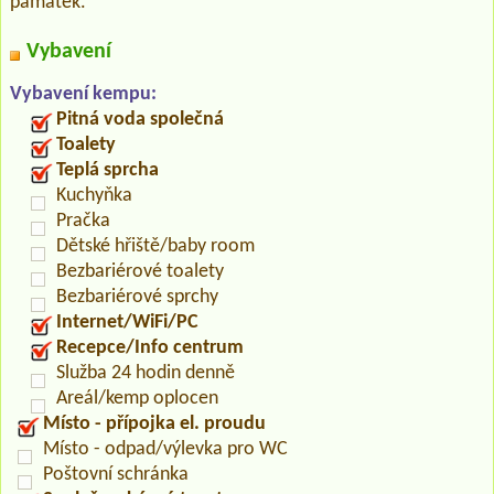
památek.
Vybavení
Vybavení kempu:
Pitná voda společná
Toalety
Teplá sprcha
Kuchyňka
Pračka
Dětské hřiště/baby room
Bezbariérové toalety
Bezbariérové sprchy
Internet/WiFi/PC
Recepce/Info centrum
Služba 24 hodin denně
Areál/kemp oplocen
Místo - přípojka el. proudu
Místo - odpad/výlevka pro WC
Poštovní schránka