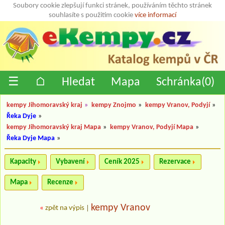
Soubory cookie zlepšují funkci stránek, používáním těchto stránek
souhlasíte s použitím cookie
více informací
☰
⌂
Hledat
Mapa
Schránka(
0
)
kempy Jihomoravský kraj
»
kempy Znojmo
»
kempy Vranov, Podyjí
»
Řeka Dyje
»
kempy Jihomoravský kraj Mapa
»
kempy Vranov, Podyjí Mapa
»
Řeka Dyje Mapa
»
Kapacity
Vybavení
Ceník 2025
Rezervace
Mapa
Recenze
kempy Vranov
«
zpět na výpis
|