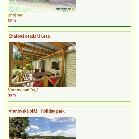
Znojmo
0Km
Chatová osada U Lesa
Vranov nad Dyjí
1Km
Vranovská pláž - Holiday park