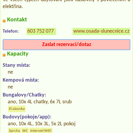
elektřina.
Kontakt
603 752 077
www.osada-slunecnice.cz
Telefon:
Zaslat rezervaci/dotaz
Kapacity
Stany místa:
ne
Kempová místa:
ne
Bungalovy/Chatky:
ano, 10x 4L chatky, 6x 7L srub
El.zásuvka
Budovy(pokoje/app):
ano, 10x 4L, 10x 3L, 5x 2L pokoj
Sprcha
WC
Internet/WiFi