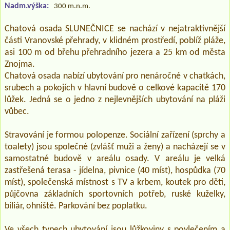
Nadm.výška:
300 m.n.m.
Chatová osada SLUNEČNICE se nachází v nejatraktivnější
části Vranovské přehrady, v klidném prostředí, poblíž pláže,
asi 100 m od břehu přehradního jezera a 25 km od města
Znojma.
Chatová osada nabízí ubytování pro nenáročné v chatkách,
srubech a pokojích v hlavní budově o celkové kapacitě 170
lůžek. Jedná se o jedno z nejlevnějších ubytování na pláži
vůbec.
Stravování je formou polopenze. Sociální zařízení (sprchy a
toalety) jsou společné (zvlášť muži a ženy) a nacházejí se v
samostatné budově v areálu osady. V areálu je velká
zastřešená terasa - jídelna, pivnice (40 míst), hospůdka (70
míst), společenská místnost s TV a krbem, koutek pro děti,
půjčovna základních sportovních potřeb, ruské kuželky,
biliár, ohniště. Parkování bez poplatku.
Ve všech typech ubytování jsou lůžkoviny s povlečením a