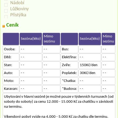
Nádobí
Lůžkoviny
Přistýlka
Ceník
Mimo
Mimo
Sezóna(léto)
Sezóna(léto)
sezónu
sezónu
Osoba:
- -
- -
Bus:
- -
- -
Dítě:
- -
- -
Elektřina:
- -
- -
Stan:
- -
- -
Zvíře:
150Kč/den
- -
Auto:
- -
- -
Poplatek:
30Kč/den
- -
Moto:
- -
- -
*Chatka:
- -
- -
Karavan:
- -
- -
*Budova:
- -
- -
Ubytování v hlavní sezóně je možné pouze v týdenních turnusech (od
soboty do soboty) za cenu 12.000 - 15.000 Kč za chatičku v závislosti
na termínu.
Víkendový pobyt vyjde na 4.000 - 5.000 Kč za chatku dle termínu.