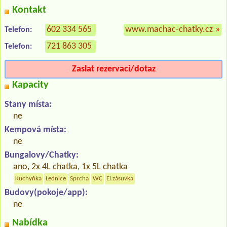
Kontakt
602 334 565
www.machac-chatky.cz
»
Telefon:
721 863 305
Telefon:
Zaslat rezervaci/dotaz
Kapacity
Stany místa:
ne
Kempová místa:
ne
Bungalovy/Chatky:
ano, 2x 4L chatka, 1x 5L chatka
Kuchyňka
Lednice
Sprcha
WC
El.zásuvka
Budovy(pokoje/app):
ne
Nabídka