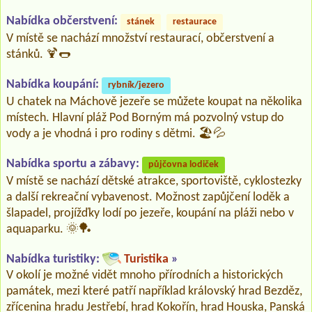
Nabídka občerstvení:
stánek
restaurace
V místě se nachází množství restaurací, občerstvení a
stánků. 🍹🌭
Nabídka koupání:
rybník/jezero
U chatek na Máchově jezeře se můžete koupat na několika
místech. Hlavní pláž Pod Borným má pozvolný vstup do
vody a je vhodná i pro rodiny s dětmi. 🏖️💦
Nabídka sportu a zábavy:
půjčovna lodiček
V místě se nachází dětské atrakce, sportoviště, cyklostezky
a další rekreační vybavenost. Možnost zapůjčení loděk a
šlapadel, projížďky lodí po jezeře, koupání na pláži nebo v
aquaparku. 🌞🏓
Nabídka turistiky:
Turistika
»
V okolí je možné vidět mnoho přírodních a historických
památek, mezi které patří například královský hrad Bezděz,
zřícenina hradu Jestřebí, hrad Kokořín, hrad Houska, Panská