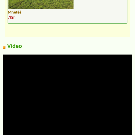
Mnetěš
7Km
Video