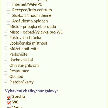
Internet/WiFi/PC
Recepce/Info centrum
Služba 24 hodin denně
Areál/kemp oplocen
Místo - přípojka el. proudu
Místo - odpad/výlevka pro WC
Poštovní schránka
Společenská místnost
Můžete mít zvíře
Parkoviště
Úschovna kol
Ohniště/grilování
Restaurace
Obchod
Platební karty
Vybavení chatky/bungalovy:
Sprcha
WC
Voda