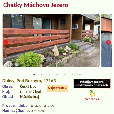
Chatky Máchovo Jezero
Doksy
, Pod Borným, 47163
Okres:
Česká Lípa
Najít trasu »
Kraj:
Liberecký kraj
Oblast:
Máchův kraj
Schránka
Provozní doba:
01.01. - 31.12.
Nadm.výška:
270 m.n.m.