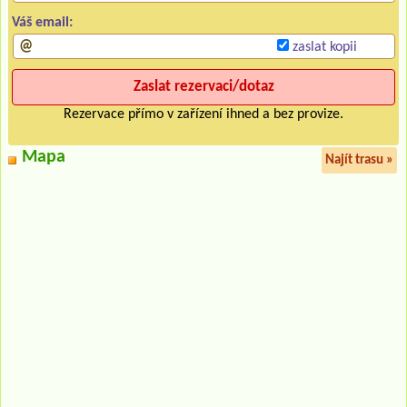
Váš email:
zaslat kopii
Rezervace přímo v zařízení ihned a bez provize.
Mapa
Najít trasu »