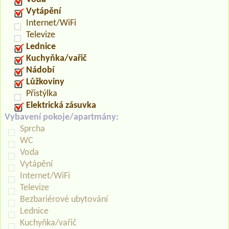
Vytápění
Internet/WiFi
Televize
Lednice
Kuchyňka/vařič
Nádobí
Lůžkoviny
Přistýlka
Elektrická zásuvka
Vybavení pokoje/apartmány:
Sprcha
WC
Voda
Vytápění
Internet/WiFi
Televize
Bezbariérové ubytování
Lednice
Kuchyňka/vařič