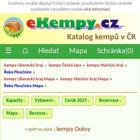
Soubory cookie zlepšují funkci stránek, používáním těchto stránek
souhlasíte s použitím cookie
více informací
☰
⌂
Hledat
Mapa
Schránka(
0
)
kempy Liberecký kraj
»
kempy Česká Lípa
»
kempy Máchův kraj
»
Řeka Ploučnice
»
kempy Liberecký kraj Mapa
»
kempy Máchův kraj Mapa
»
Řeka Ploučnice Mapa
»
Kapacity
Vybavení
Ceník 2025
Rezervace
Mapa
Recenze
kempy Doksy
«
zpět na výpis
|