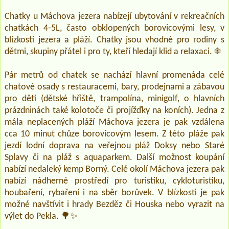
Chatky u Máchova jezera nabízejí ubytování v rekreačních
chatkách 4-5L, často obklopených borovicovými lesy, v
blízkosti jezera a pláží. Chatky jsou vhodné pro rodiny s
dětmi, skupiny přátel i pro ty, kteří hledají klid a relaxaci. ☀️
Pár metrů od chatek se nachází hlavní promenáda celé
chatové osady s restauracemi, bary, prodejnami a zábavou
pro děti (dětské hřiště, trampolína, minigolf, o hlavních
prázdninách také kolotoče či projížďky na koních). Jedna z
mála neplacených pláží Máchova jezera je pak vzdálena
cca 10 minut chůze borovicovým lesem. Z této pláže pak
jezdí lodní doprava na veřejnou pláž Doksy nebo Staré
Splavy či na pláž s aquaparkem. Další možnost koupání
nabízí nedaleký kemp Borný. Celé okolí Máchova jezera pak
nabízí nádherné prostředí pro turistiku, cykloturistiku,
houbaření, rybaření i na sběr borůvek. V blízkosti je pak
možné navštívit i hrady Bezděz či Houska nebo vyrazit na
výlet do Pekla. 🌳✨