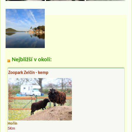
Nejbližší v okolí:
Zoopark Zelčín - kemp
Hořín
5Km