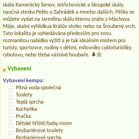
skála Kamenický Šenov, Jetřichovické a Sloupské skály,
naučná stezka Peklo u Zahrádek a mnoho dalších. Pěšky se
můžete vydat na Jarmilinu skálu kterou znáte z Máchova
Máje, skalní vyhlídkua Králův stolec nebo na Šroubený vrch.
Tato lokalita je vyhledávána především pro svou
rozmanitou nabídku vyžití a je tak ideálním místem pro
turisty, sportovce, rodiny s dětmi, milovníky cykloturistiky,
rybolovu, nebo třeba vášnivé houbaře. 🌲🌼
Vybavení
Vybavení kempu:
Pitná voda společná
Toalety
Teplá sprcha
Kuchyňka
Pračka
Dětské hřiště/baby room
Bezbariérové toalety
Bezbariérové sprchy