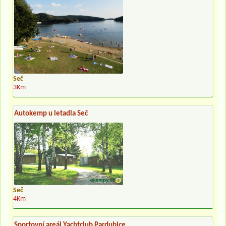
Seč
3Km
Autokemp u letadla Seč
Seč
4Km
Sportovní areál Yachtclub Pardubice