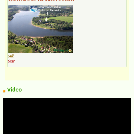
Seč
6Km
Video