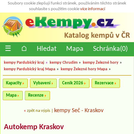
Soubory cookie zlepšují funkci stránek, používáním těchto stránek
souhlasíte s použitím cookie
více informací
☰
⌂
Hledat
Mapa
Schránka(
0
)
kempy Pardubický kraj
»
kempy Chrudim
»
kempy Železné hory
»
kempy Pardubický kraj Mapa
»
kempy Železné hory Mapa
»
Kapacity
Vybavení
Ceník 2026
Rezervace
Mapa
Recenze
kempy Seč - Kraskov
«
zpět na výpis
|
Autokemp Kraskov