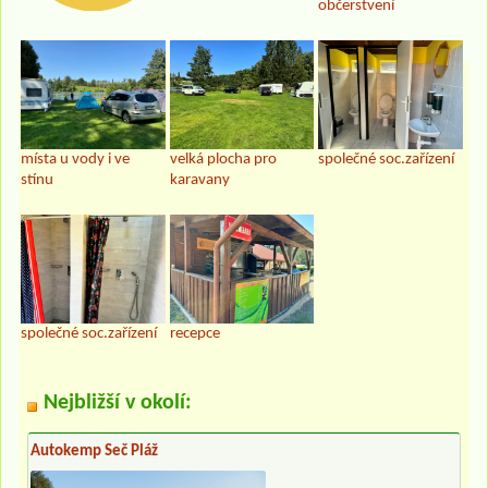
občerstvení
místa u vody i ve
velká plocha pro
společné soc.zařízení
stínu
karavany
společné soc.zařízení
recepce
Nejbližší v okolí:
Autokemp Seč Pláž