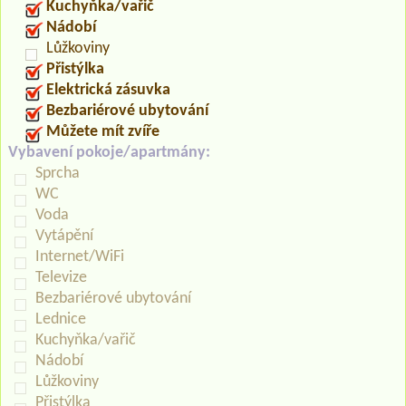
Kuchyňka/vařič
Nádobí
Lůžkoviny
Přistýlka
Elektrická zásuvka
Bezbariérové ubytování
Můžete mít zvíře
Vybavení pokoje/apartmány:
Sprcha
WC
Voda
Vytápění
Internet/WiFi
Televize
Bezbariérové ubytování
Lednice
Kuchyňka/vařič
Nádobí
Lůžkoviny
Přistýlka