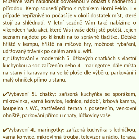
Můžeme Vám nabídnout dovolenou v oblasti s nádhernou
přírodou. Kemp sousedí přímo s rybníkem Horní Peklo. I v
případě nepříznivého počasí je v okolí dostatek míst, které
stojí za shlédnutí. V letní sezóně Vám také nabízíme o
víkendech řadu akcí, které Vás i vaše děti jistě potěší. Jejich
seznam najdete po kliknutí na to správné tlačítko. Dětské
hřiště v kempu, hřiště na míčové hry, možnost rybaření,
udržovaný trávník po celém areálu, wifi.
👉Ubytování v moderních 5 lůžkových chatkách s vlastní
kuchynkou a soc.zařízením nebo 4L maringotce, dále místa
na stany i karavany na velké ploše dle výběru, parkování i
malý ohníček přímo u stanu.
✔️Vybavení 5L chatky: zařízená kuchyňka se sporákem,
mikrovlnka, varná konvice, lednice, nádobí, krbová kamna,
koupelna s WC, zastřešená terasa s posezením, venkovní
ohniště, parkování přímo u chaty, lůžkoviny vaše.
✔️Vybavení 4L maringotky: zařízená kuchyňka s ledničkou,
varná konvice, mikrovlnná trouba, televizor a rádio, terasa,