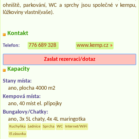
ohniště, parkování, WC a sprchy jsou společné v kempu,
lůžkoviny vlastní(vaše).
Kontakt
776 689 328
www.kemp.cz
»
Telefon:
Zaslat rezervaci/dotaz
Kapacity
Stany místa:
ano, plocha 4000 m2
Kempová místa:
ano, 40 míst el. přípojky
Bungalovy/Chatky:
ano, 3x 5L chaty, 4x 4L maringotka
Kuchyňka
Lednice
Sprcha
WC
Internet/WiFi
El.zásuvka