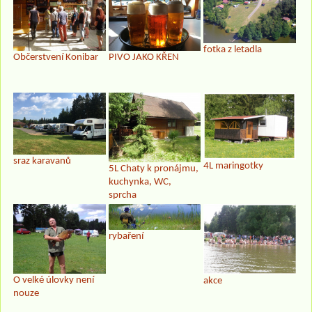
fotka z letadla
Občerstvení Konibar
PIVO JAKO KŘEN
sraz karavanů
4L maringotky
5L Chaty k pronájmu,
kuchynka, WC,
sprcha
rybaření
O velké úlovky není
akce
nouze