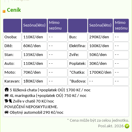
Ceník
Mimo
Mimo
Sezóna(léto)
Sezóna(léto)
sezónu
sezónu
Osoba:
110Kč/den
- -
Bus:
290Kč/den
- -
Dítě:
60Kč/den
- -
Elektřina:
100Kč/den
- -
Stan:
135Kč/den
- -
Zvíře:
50Kč/den
- -
Auto:
110Kč/den
- -
Poplatek:
30Kč/den
- -
Moto:
70Kč/den
- -
*Chatka:
1700Kč/den
- -
Karavan:
180Kč/den
- -
*Budova:
- -
- -
🛖 5 lůžková chata (+poplatek OÚ) 1700 Kč / noc
🚐 4L maringotka (+poplatek OÚ) 750 Kč / noc
🐕‍🐈 Zvíře v chatě 70 Kč/noc
POVLEČENÍ NEPOSKYTUJEME.
🚐 Obytný automobil 290 Kč/noc
* Cena může být za celou jednotku.
Posl.akt. 2026