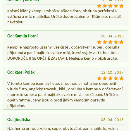
Od: Kristýna a Jan
10. 04. 2019
Krásný klidný kemp u rybníka. Všude čisto, obsluha perfektní a
vstřícná a milá majitelka. Určitě doporučujeme . Těšíme se na další
návštěvu.
Od: Kamila Horní
10. 04. 2019
Kemp je naprosto úžasný, vše čisté , občerstvení super , obsluha
příjemná a paní majitelka velice milá, která vyjde vstříc hostům.
DOPORUČUJI SE URČITĚ ZASTAVIT, Nejlepší kemp v okolí určitě.
Od: karel Polák
12. 10. 2017
V tomto kempu jsem byl letos s rodinou a mohu jen doporučit.
všude čisto, anglický trávník , klid , obsluha v kempu v občerstvení
naprosto super a paní majitelka velice milá, hezká paní. Určitě se
opět vrátíme , ceny jsou o proti jiným kempům opravdu
přijatelné.
Od: jindřiška
06. 04. 2015
Nádherná příroda kolem, super ubytování, paní majitelka velmi