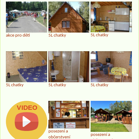
5L chatky
akce pro děti
5L chatky
5L chatky
5L chatky
5L chatky
posezení a
posezení a
občerstvení