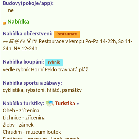
Budovy(pokoje/app):
ne
Nabídka
Nabídka občerstvení:
Restaurace
🥗🍝🍧🥧 🍹🍺 Restaurace v kempu Po-Pa 14-22h, So 11-
24h, Ne 12-24h
Nabídka koupání:
rybník
vedle rybník Horní Peklo travnatá pláž
Nabídka sportu a zábavy:
cyklistika, rybaření, hřiště, památky
Nabídka turistiky:
Turistika
»
Oheb - zřícenina
Lichnice - zřícenina
Žleby - zámek
Chrudim - muzeum loutek