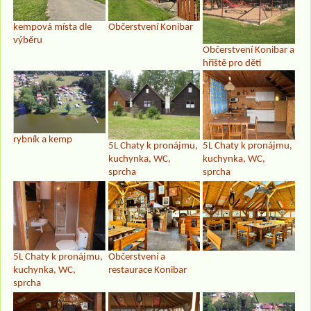
kempová místa dle
Občerstvení Konibar
výběru
Občerstvení Konibar a
hřiště pro děti
rybník a kemp
5L Chaty k pronájmu,
5L Chaty k pronájmu,
kuchynka, WC,
kuchynka, WC,
sprcha
sprcha
5L Chaty k pronájmu,
Občerstvení a
kuchynka, WC,
restaurace Konibar
sprcha