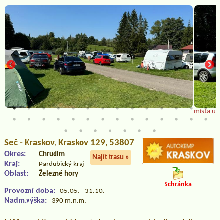
místa u v
Seč - Kraskov
, Kraskov 129, 53807
Okres:
Chrudim
Najít trasu »
Kraj:
Pardubický kraj
Oblast:
Železné hory
Schránka
Provozní doba:
05.05. - 31.10.
Nadm.výška:
390 m.n.m.