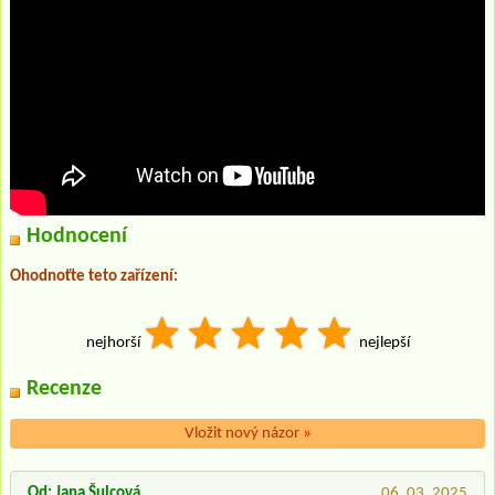
Hodnocení
Ohodnoťte teto zařízení:
nejhorší
nejlepší
Recenze
Vložit nový názor
»
Od: Jana Šulcová
06. 03. 2025