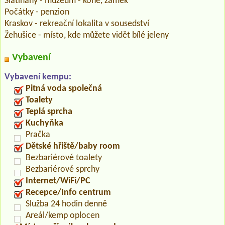
Slatiňany - muzeum - koně, zámek
Počátky - penzion
Kraskov - rekreační lokalita v sousedství
Žehušice - místo, kde můžete vidět bílé jeleny
Vybavení
Vybavení kempu:
Pitná voda společná
Toalety
Teplá sprcha
Kuchyňka
Pračka
Dětské hřiště/baby room
Bezbariérové toalety
Bezbariérové sprchy
Internet/WiFi/PC
Recepce/Info centrum
Služba 24 hodin denně
Areál/kemp oplocen