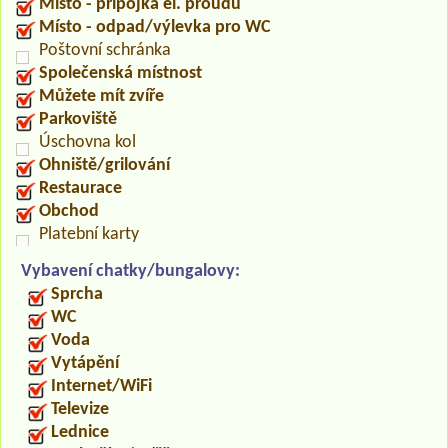
Místo - přípojka el. proudu
Místo - odpad/výlevka pro WC
Poštovní schránka
Společenská místnost
Můžete mít zvíře
Parkoviště
Úschovna kol
Ohniště/grilování
Restaurace
Obchod
Platební karty
Vybavení chatky/bungalovy:
Sprcha
WC
Voda
Vytápění
Internet/WiFi
Televize
Lednice