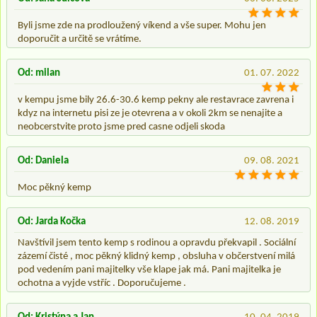
Byli jsme zde na prodloužený víkend a vše super. Mohu jen
doporučit a určitě se vrátíme.
Od: milan
01. 07. 2022
v kempu jsme bily 26.6-30.6 kemp pekny ale restavrace zavrena i
kdyz na internetu pisi ze je otevrena a v okoli 2km se nenajite a
neobcerstvite proto jsme pred casne odjeli skoda
Od: Daniela
09. 08. 2021
Moc pěkný kemp
Od: Jarda Kočka
12. 08. 2019
Navštívil jsem tento kemp s rodinou a opravdu překvapil . Sociální
zázemí čisté , moc pěkný klidný kemp , obsluha v občerstvení milá
pod vedením pani majitelky vše klape jak má. Pani majitelka je
ochotna a vyjde vstříc . Doporučujeme .