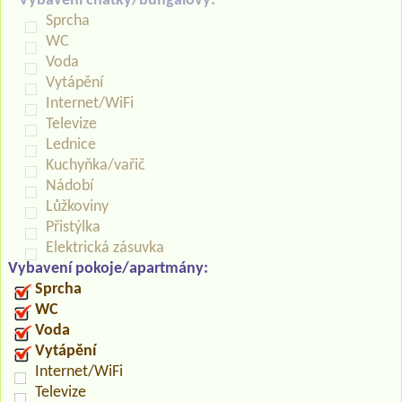
Vybavení chatky/bungalovy:
Sprcha
WC
Voda
Vytápění
Internet/WiFi
Televize
Lednice
Kuchyňka/vařič
Nádobí
Lůžkoviny
Přistýlka
Elektrická zásuvka
Vybavení pokoje/apartmány:
Sprcha
WC
Voda
Vytápění
Internet/WiFi
Televize