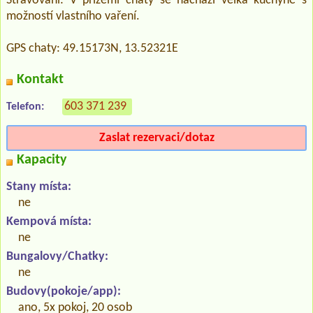
Stravování: V přízemí chaty se nachází velká kuchyně s
možností vlastního vaření.
GPS chaty: 49.15173N, 13.52321E
Kontakt
603 371 239
Telefon:
Zaslat rezervaci/dotaz
Kapacity
Stany místa:
ne
Kempová místa:
ne
Bungalovy/Chatky:
ne
Budovy(pokoje/app):
ano, 5x pokoj, 20 osob