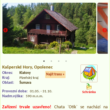
Kašperské Hory
, Opolenec
Okres:
Klatovy
Najít trasu »
Kraj:
Plzeňský kraj
Oblast:
Šumava
Provozní doba:
01.05. - 31.10.
Schránka
Nadm.výška:
590 m.n.m.
Zařízení trvale uzavřeno!
Chata `Otík` se nachází na