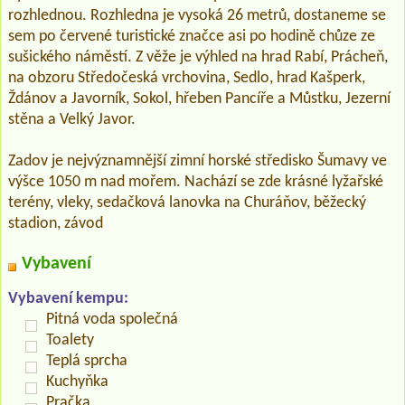
rozhlednou. Rozhledna je vysoká 26 metrů, dostaneme se
sem po červené turistické značce asi po hodině chůze ze
sušického náměstí. Z věže je výhled na hrad Rabí, Prácheň,
na obzoru Středočeská vrchovina, Sedlo, hrad Kašperk,
Ždánov a Javorník, Sokol, hřeben Pancíře a Můstku, Jezerní
stěna a Velký Javor.
Zadov je nejvýznamnější zimní horské středisko Šumavy ve
výšce 1050 m nad mořem. Nachází se zde krásné lyžařské
terény, vleky, sedačková lanovka na Churáňov, běžecký
stadion, závod
Vybavení
Vybavení kempu:
Pitná voda společná
Toalety
Teplá sprcha
Kuchyňka
Pračka