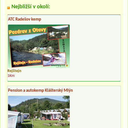
Nejbližší v okolí:
ATC Radešov kemp
Rejštejn
1Km
Pension a autokemp Klášterský Mlýn