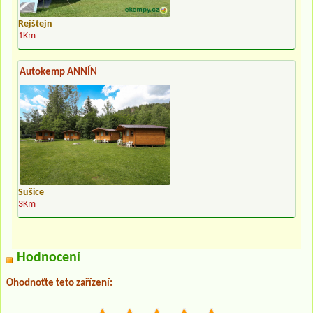
Rejštejn
1Km
Autokemp ANNÍN
Sušice
3Km
Hodnocení
Ohodnoťte teto zařízení: