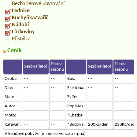
Bezbariérové ubytování
Lednice
Kuchyňka/vařič
Nádobí
Lůžkoviny
Přistýlka
Ceník
Mimo
Mimo
Sezóna(léto)
Sezóna(léto)
sezónu
sezónu
Osoba:
- -
- -
Bus:
- -
- -
Dítě:
- -
- -
Elektřina:
- -
- -
Stan:
- -
- -
Zvíře:
- -
- -
Auto:
- -
- -
Poplatek:
- -
- -
Moto:
- -
- -
*Chatka:
- -
- -
Karavan:
- -
- -
*Budova:
200Kč/den
230Kč/den
Víkendové pobyty: (mimo července a srpna)