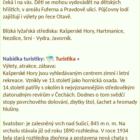
čeká i na vás. Děti se mohou vydovádět na dětských
hřištích, v areálu Fuferna a Pravdově ulici. Půjčovny lodí
zajišťují i výlety po řece Otavě.
Blízká lyžařská střediska: Kašperské Hory, Hartmanice,
Nezdice, Srní - Vydra, Javorník.
Nabídka turistiky:
Turistika
»
Výlety, atrakce, zábava:
Kašperské Hory jsou vyhledávaným centrem zimní i letní
rekreace. Vznikly ve 13.století jako hornická osada. Ve
14.století patřily s okolím k nejvýznamnějším středověkým
zlatorudným revírům v Čechách. Dodnes o tom svědčí
stopy povrchového dolování, zbytky štol, šachet a hromady
hlušiny.
Svatobor: je zalesněný vrch nad Sušicí, 845 m n. m. Na
vrcholu stávala již od roku 1890 rozhledna. V roce 1934
byla stará rozhledna zbořena a postavena nová chata s