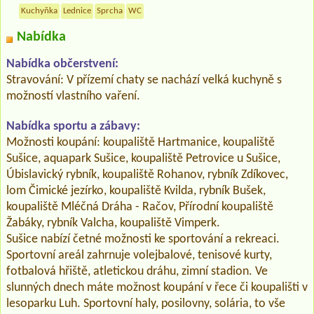
Kuchyňka
Lednice
Sprcha
WC
Nabídka
Nabídka občerstvení:
Stravování: V přízemí chaty se nachází velká kuchyně s
možností vlastního vaření.
Nabídka sportu a zábavy:
Možnosti koupání: koupaliště Hartmanice, koupaliště
Sušice, aquapark Sušice, koupaliště Petrovice u Sušice,
Úbislavický rybník, koupaliště Rohanov, rybník Zdíkovec,
lom Čimické jezírko, koupaliště Kvilda, rybník Bušek,
koupaliště Mléčná Dráha - Račov, Přírodní koupaliště
Žabáky, rybník Valcha, koupaliště Vimperk.
Sušice nabízí četné možnosti ke sportování a rekreaci.
Sportovní areál zahrnuje volejbalové, tenisové kurty,
fotbalová hřiště, atletickou dráhu, zimní stadion. Ve
slunných dnech máte možnost koupání v řece či koupališti v
lesoparku Luh. Sportovní haly, posilovny, solária, to vše