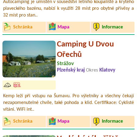
Autocamping je umístěn v sousedství letního koupaliště a krytého
plaveckého bazénu, nabízí k využití 28 míst pro obytné přívěsy a
32 míst pro stan..
Schránka
Mapa
Informace
Camping U Dvou
Ořechů
Strážov
Plzeňský kraj
Okres
Klatovy
Kemp leží při vstupu na Šumavu. Pro výletníky a všechny čekají
nezapomenutelné chvíle, také pohoda a klid. Certifikace: Cyklisté
vítáni. WiFi int..
Schránka
Mapa
Informace