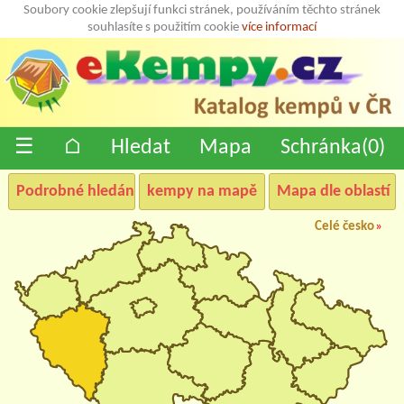
Soubory cookie zlepšují funkci stránek, používáním těchto stránek
souhlasíte s použitím cookie
více informací
☰
⌂
Hledat
Mapa
Schránka(
0
)
Podrobné hledání
kempy na mapě
Mapa dle oblastí
Celé česko
»