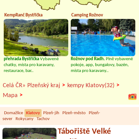
KempRanč Bystřička
Camping Rožnov
přehrada Bystřička
Vybavené
Rožnov pod Radh.
Plně vybavené
chatky, místa pro karavany,
pokoje, app, bungalovy, bazén,
restaurace, bar..
místa pro karavany..
>
>
Celá ČR»
Plzeňský kraj
kempy Klatovy(32)
>
Mapa
Domažlice
Klatovy
Plzeň-jih
Plzeň-město
Plzeň-
sever
Rokycany
Tachov
Tábořiště Velké