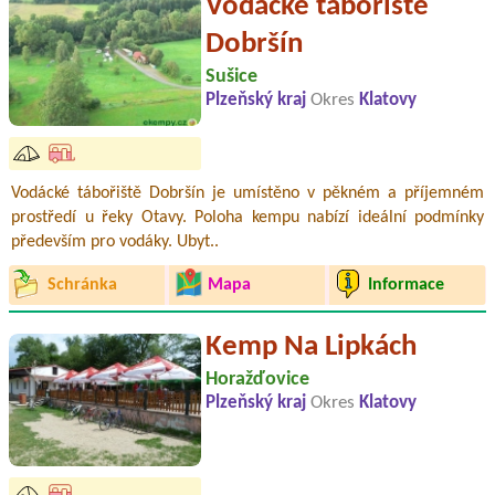
Vodácké tábořiště
Dobršín
Sušice
Plzeňský kraj
Okres
Klatovy
Vodácké tábořiště Dobršín je umístěno v pěkném a příjemném
prostředí u řeky Otavy. Poloha kempu nabízí ideální podmínky
především pro vodáky. Ubyt..
Schránka
Mapa
Informace
Kemp Na Lipkách
Horažďovice
Plzeňský kraj
Okres
Klatovy