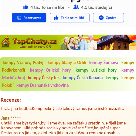
kempy Vranov, Podyjí
kempy Slapy a Orlík
kempy Šumava
kempy
Podkrkonoší
kempy Orlické hory
kempy Lužické hory
kempy
Aneta Melicharová
***
Byli jsme zde v týdnu od 25.7. do 1.8. 2026. Kemp jako takový je pěkný.
Máchův kraj
kempy Český les
kempy Česká Kanada
kempy
kempy
V umývárně i na WC bylo vždy čisto, doplněný papír i utěrky, což při
Polabí
kempy Drahanská vrchovina
množství návštěvníků není samozřejmost. V kempu je obchod a
restaurace, kebab a další občerstvení. Co nás ale velice zklamalo byl
celodenní hluk z repráků u stanů a absolutní bezohlednost ostatních
Recenze:
ubytovaných. Přes den jsem si připadala jak na pouti- z každého koutu
hrála jiná hudba.Kemp pěkný, ale takový rámus jsme ještě nezažili...
Jana
*****
Chtěli jsme být týden,byli jsme dva. Na začátku prázdnin. Přijeli jsme
karavanem. Klid pohoda socialky nové krásné čisté,koupání super.
Restaurace s jídlem, a dobrým jídlem za slušnou cenu na dosah, a
spoustu možností na výlety. Veškerý personál se choval slušně mile. Nám