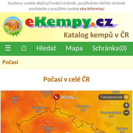
Soubory cookie zlepšují funkci stránek, používáním těchto stránek
souhlasíte s použitím cookie
více informací
☰
⌂
Hledat
Mapa
Schránka(
0
)
Počasí
Počasí v celé ČR