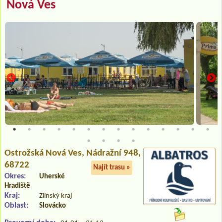
Nová Ves
Ostrožská Nová Ves
, Nádražní 948,
68722
Najít trasu »
Okres:
Uherské
Hradiště
Kraj:
Zlínský kraj
Oblast:
Slovácko