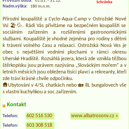
Provozní doba:
01.01. - 31.12.
Schránka
Nadm.výška:
180 m.n.m.
Přírodní koupaliště a Cyclo-Aqua-Camp v Ostrožské Nové
Vsi 🏖️💦. Rádi Vás přivítáme na bezpečném koupališti se
sociálním zařízením a rozšířenými gastronomickými
službami. Koupaliště je vhodné zejména pro rodiny s dětmi
k trávení volného času a relaxaci. Ostrožská Nová Ves je
obec s největšími vodními plochami v rámci okresu
Uherské Hradiště. Rozsáhlá jezera, která zde vznikla těžbou
štěrkopísku jsou právem nazývána „Slováckým mořem“ a v
letních měsících jsou obležena tisíci plavci a rekreanty, kteří
zde tráví krásné chvíle odpočinku.
🛖Ubytování v 4/5L chatkách nebo 🏡 8L bungalovech vše
s vlastní kuchyňkou a soc.zařízením.
Kontakt
602 516 530
www.albatrosonv.cz
»
Telefon:
603 308 518
Telefon: