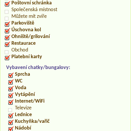
Poštovní schránka
Společenská místnost
Můžete mít zvíře
Parkoviště
Úschovna kol
Ohniště/grilování
Restaurace
Obchod
Platební karty
Vybavení chatky/bungalovy:
Sprcha
WC
Voda
Vytápění
Internet/WiFi
Televize
Lednice
Kuchyňka/vařič
Nádobí