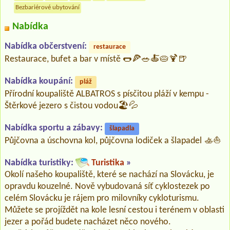
Bezbariérové ubytování
Nabídka
Nabídka občerstvení:
restaurace
Restaurace, bufet a bar v místě 🌭🍕🥗🍝🥧🍹🍺
Nabídka koupání:
pláž
Přírodní koupaliště ALBATROS s písčitou pláží v kempu -
Štěrkové jezero s čistou vodou🏖️💦
Nabídka sportu a zábavy:
šlapadla
Půjčovna a úschovna kol, půjčovna lodiček a šlapadel 🚣⛵
Nabídka turistiky:
Turistika
»
Okolí našeho koupaliště, které se nachází na Slovácku, je
opravdu kouzelné. Nově vybudovaná síť cyklostezek po
celém Slovácku je rájem pro milovníky cykloturismu.
Můžete se projíždět na kole lesní cestou i terénem v oblasti
jezer a pořád budete nacházet něco nového.