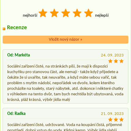
nejhorší
nejlepší
Recenze
Vložit nový názor
»
Od: Markéta
24. 09. 2023
Sociální zařízení čisté, na stránkách píší, že mají k dispozici
kuchyňku pro stanovou část, ale nemají - takže když přijedete a
čekáte že si uvaříte, tak neuvaříte, a když máte sebou vařič, tak
problém s mytím nádobí, nepořádek ve dvoře, kolem kterého
procházíte na toalety, starý nábytek, atd. dokonce i některé chatky
s výhledem na tento dvůr, tam bych nechtěla být ubytovaná, voda
krásná, pláž krásná, výběr jídla malý
Od: Radka
21. 09. 2023
Sociální zařízení čisté, udržované. Voda na koupání čistá, příjemné
prostředí, dobrý vstup do vody. Klidný kemp. Výběr jídla slabší,