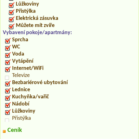
Lůžkoviny
Přistýlka
Elektrická zásuvka
Můžete mít zvíře
Vybavení pokoje/apartmány:
Sprcha
WC
Voda
Vytápění
Internet/WiFi
Televize
Bezbariérové ubytování
Lednice
Kuchyňka/vařič
Nádobí
Lůžkoviny
Přistýlka
Ceník