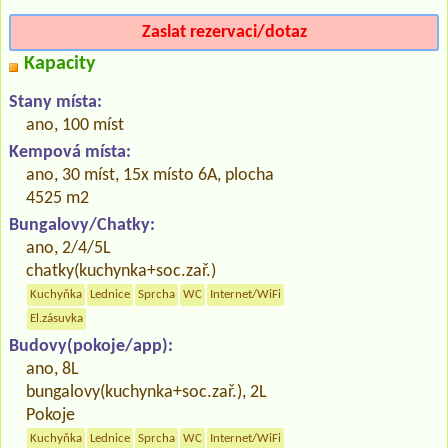
Zaslat rezervaci/dotaz
Kapacity
Stany místa:
ano, 100 míst
Kempová místa:
ano, 30 míst, 15x místo 6A, plocha
4525 m2
Bungalovy/Chatky:
ano, 2/4/5L
chatky(kuchynka+soc.zař.)
Kuchyňka
Lednice
Sprcha
WC
Internet/WiFi
El.zásuvka
Budovy(pokoje/app):
ano, 8L
bungalovy(kuchynka+soc.zař.), 2L
Pokoje
Kuchyňka
Lednice
Sprcha
WC
Internet/WiFi