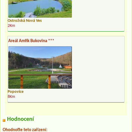
Ostrožská Nová Ves
2Km
Areál Amfík Bukovina ***
Popovice
8Km
Hodnocení
Ohodnoťte teto zařízení: