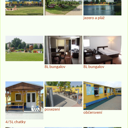
jezero a pláž
8L bungalov
8L bungalov
posezení
občersvení
4/5L chatky