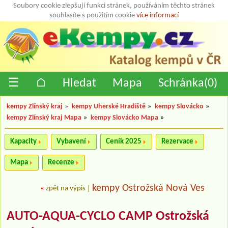
Soubory cookie zlepšují funkci stránek, používáním těchto stránek
souhlasíte s použitím cookie
více informací
☰
⌂
Hledat
Mapa
Schránka(
0
)
kempy Zlínský kraj
»
kempy Uherské Hradiště
»
kempy Slovácko
»
kempy Zlínský kraj Mapa
»
kempy Slovácko Mapa
»
Kapacity
Vybavení
Ceník 2025
Rezervace
Mapa
Recenze
kempy Ostrožská Nová Ves
«
zpět na výpis
|
AUTO-AQUA-CYCLO CAMP Ostrožská