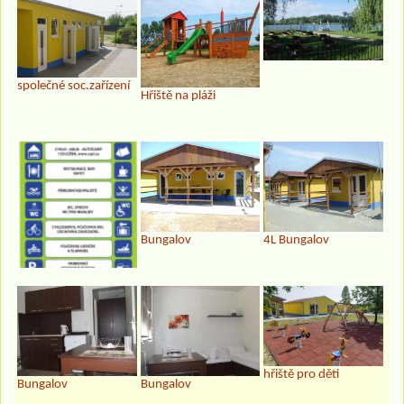
společné soc.zařízení
Hřiště na pláži
Bungalov
4L Bungalov
hřiště pro děti
Bungalov
Bungalov