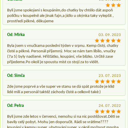
Byli jsme spokojeni s koupáním,do chatky by chtělo dát aspoň
poličku v koupelně ale jinak fajn,a jídlo u okýnka taky vylepšit ,
prostředí pěkné, děkujeme
Od: Mirka
03. 09. 2023
Byla jsem s vnučkama poslední týden v srpnu. Kemp čistý, chatky
čisté a pěkné. Personál příjemný. Moc se nám tam líbilo, vnučky
(7a 5) byly nadšené. Hřišťátko, koupání, vše blízko. Určitě zase
přijedeme.Po okolí je spoustu míst co stojí za to vidět.
Od: Simča
23. 07. 2023
Zde jsme poprvé a vše super ve stanu se dá spát protože je klid
lidé milí a personál taktéž záchody čisté a celkově také:)
Od: Petra
24. 07. 2022
Byli jsme zde letos v červenci, nemohu si na nic postěžovat.Děti se
bavily celý pobyt. Mohu jen doporučit. Rádi se vrátíme????
koupání v kempu super, ubytování super, v okolí možnost mnoha