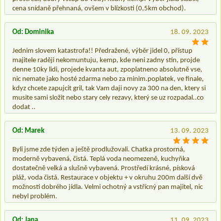
cena snídaně přehnaná, ovšem v blízkosti (0,5km obchod).
Od: Dominika
18. 09. 2023
Jednim slovem katastrofa!! Předražené, výběr jidel 0, přístup
majitele raději nekomuntuju, kemp, kde neni zadny stin, projde
denne 10ky lidi, projede kvanta aut, zpoplatneno absolutně vse,
nic nemate jako hosté zdarma nebo za minim.poplatek, ve finale,
kdyz chcete zapujcit gril, tak Vam daji novy za 300 na den, ktery si
musite sami složit nebo stary cely rezavy, který se uz rozpadal..co
dodat ..
Od: Marek
13. 09. 2023
Byli jsme zde týden a ještě prodlužovali. Chatka prostorná,
moderně vybavená, čistá. Teplá voda neomezeně, kuchyňka
dostatečně velká a slušně vybavená. Prostředí krásné, písková
pláž, voda čistá. Restaurace v objektu + v okruhu 200m další dvě
možnosti dobrého jídla. Velmi ochotný a vstřícný pan majitel, nic
nebyl problém.
Od: Jana
11. 09. 2023