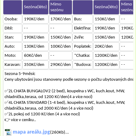
Mimo
Mimo
Sezóna(léto)
Sezóna(léto)
sezónu
sezónu
Osoba:
190Kč/den
170Kč/den
Bus:
150Kč/den
- -
Dítě:
- -
- -
Elektřina:
190Kč/den
190Kč/
Stan:
190Kč/den
150Kč/den
Zvíře:
150Kč/den
120Kč/
Auto:
130Kč/den
100Kč/den
Poplatek:
20Kč/den
- -
Moto:
60Kč/den
- -
*Chatka:
1200Kč/den
- -
Karavan:
350Kč/den
290Kč/den
*Budova:
1200Kč/den
- -
Sezona 5-9měsíc
Ceny ubytování jsou stanoveny podle sezony o počtu ubytovaných dnů
✅2L CHATA BUNGALOV2 (2 bed), koupelna s WC, kuch.kout, MW,
chladnička,terasa, od 1200 Kč/den(4 a více nocí)
✅4L CHATA STANDARD (1-4 bed), koupelna s WC, kuch.kout, MW,
chladnička,terasa, od 2000 Kč/den (4 a více nocí)
✅2L pokoj od 1200 Kč/den (4 a více nocí)
👉 více v ceníku..
mapa areálu.jpg
(260Kb)...