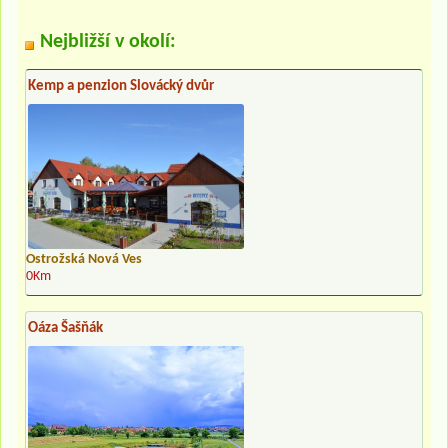
Nejbližší v okolí:
Kemp a penzion Slovácký dvůr
Ostrožská Nová Ves
0Km
Oáza Šašňák