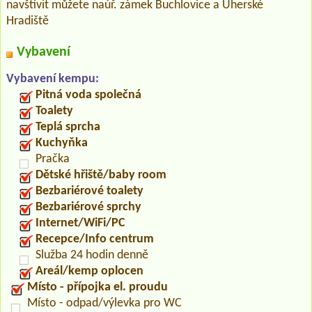
navštívit můžete naúř. zámek Buchlovice a Uherské
Hradiště
Vybavení
Vybavení kempu:
Pitná voda společná
Toalety
Teplá sprcha
Kuchyňka
Pračka
Dětské hřiště/baby room
Bezbariérové toalety
Bezbariérové sprchy
Internet/WiFi/PC
Recepce/Info centrum
Služba 24 hodin denně
Areál/kemp oplocen
Místo - přípojka el. proudu
Místo - odpad/výlevka pro WC