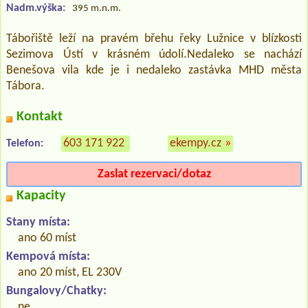
Nadm.výška:
395 m.n.m.
Tábořiště leží na pravém břehu řeky Lužnice v blízkosti
Sezimova Ústí v krásném údolí.Nedaleko se nachází
Benešova vila kde je i nedaleko zastávka MHD města
Tábora.
Kontakt
603 171 922
ekempy.cz
»
Telefon:
Zaslat rezervaci/dotaz
Kapacity
Stany místa:
ano 60 míst
Kempová místa:
ano 20 míst, EL 230V
Bungalovy/Chatky:
ne