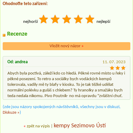
Ohodnoťte teto zařízení:
nejhorší
nejlepší
Recenze
Vložit nový názor
»
Od: andrea
11. 07. 2023
Abych byla poctivá, záleží kdo co hledá. Pěkné rovné místo u řeky i
pěkné posezení. To retro a sociálky bych vodáckých kempů
tolerovala, vadily mě ty blafy v kiosku. To je tak těžké udělat
normální polévku a guláš s chlebem? Ty hranolky a smažáky bych
teda nedala nikomu. Pivo Poutník- no má opravdu "zvláštní chuť.
(zde jsou názory spokojených návštěvníků, všechny jsou v diskuzi,
Diskuze »
)
kempy Sezimovo Ústí
«
zpět na výpis
|