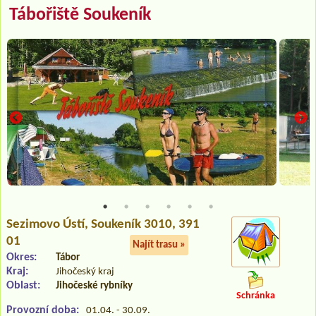
Tábořiště Soukeník
Sezimovo Ústí
, Soukeník 3010, 391
01
Najít trasu »
Okres:
Tábor
Kraj:
Jihočeský kraj
Oblast:
Jihočeské rybníky
Schránka
Provozní doba:
01.04. - 30.09.