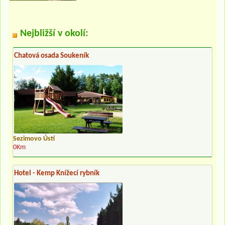
Nejbližší v okolí:
Chatová osada Soukeník
Sezimovo Ústí
0Km
Hotel - Kemp Knížecí rybník