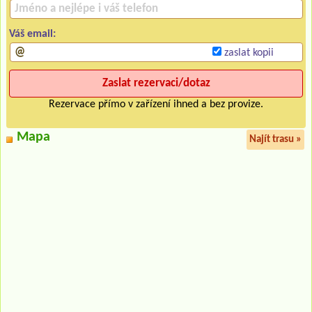
Váš email:
zaslat kopii
Rezervace přímo v zařízení ihned a bez provize.
Mapa
Najít trasu »