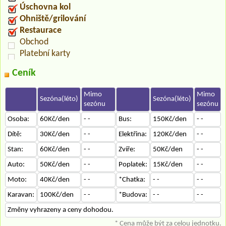
Úschovna kol
Ohniště/grilování
Restaurace
Obchod
Platební karty
Ceník
Mimo
Mimo
Sezóna(léto)
Sezóna(léto)
sezónu
sezónu
Osoba:
60Kč/den
- -
Bus:
150Kč/den
- -
Dítě:
30Kč/den
- -
Elektřina:
120Kč/den
- -
Stan:
60Kč/den
- -
Zvíře:
50Kč/den
- -
Auto:
50Kč/den
- -
Poplatek:
15Kč/den
- -
Moto:
40Kč/den
- -
*Chatka:
- -
- -
Karavan:
100Kč/den
- -
*Budova:
- -
- -
Změny vyhrazeny a ceny dohodou.
* Cena může být za celou jednotku.