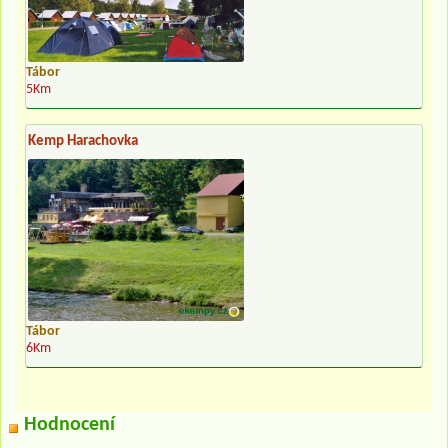
Tábor
5Km
Kemp Harachovka
Tábor
6Km
Hodnocení