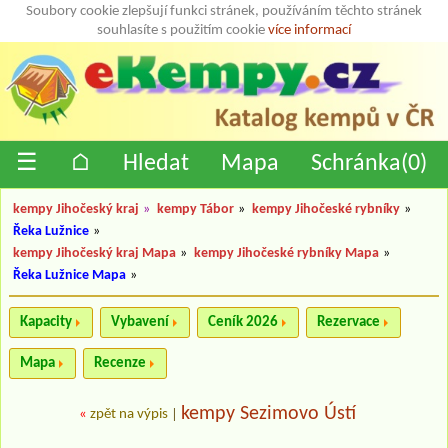
Soubory cookie zlepšují funkci stránek, používáním těchto stránek
souhlasíte s použitím cookie
více informací
☰
⌂
Hledat
Mapa
Schránka(
0
)
kempy Jihočeský kraj
»
kempy Tábor
»
kempy Jihočeské rybníky
»
Řeka Lužnice
»
kempy Jihočeský kraj Mapa
»
kempy Jihočeské rybníky Mapa
»
Řeka Lužnice Mapa
»
Kapacity
Vybavení
Ceník 2026
Rezervace
Mapa
Recenze
kempy Sezimovo Ústí
«
zpět na výpis
|