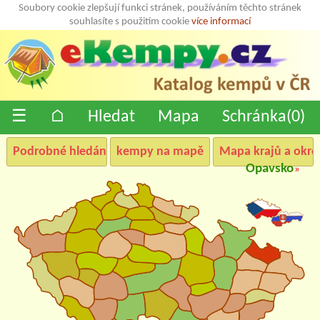
Soubory cookie zlepšují funkci stránek, používáním těchto stránek
souhlasíte s použitím cookie
více informací
☰
⌂
Hledat
Mapa
Schránka(
0
)
Podrobné hledání
kempy na mapě
Mapa krajů a okre
Opavsko
»