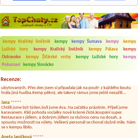
kempy Kralický Sněžník
kempy
kempy Šumava
kempy
kempy
Lužické hory
kempy Kralický Sněžník
kempy Pálava
kempy
Aneta Melicharová
***
Ostravsko
kempy Žďárské vrchy
kempy Lužické hory
kempy
Byli jsme zde v týdnu od 25.7. do 1.8. 2026. Kemp jako takový je pěkný.
Pošumaví
kempy Slovácko
V umývárně i na WC bylo vždy čisto, doplněný papír i utěrky, což při
množství návštěvníků není samozřejmost. V kempu je obchod a
restaurace, kebab a další občerstvení. Co nás ale velice zklamalo byl
Recenze:
celodenní hluk z repráků u stanů a absolutní bezohlednost ostatních
ubytovaných. Přes den jsem si připadala jak na pouti- z každého koutu
hrála jiná hudba.Kemp pěkný, ale takový rámus jsme ještě nezažili...
Jana
*****
Chtěli jsme být týden,byli jsme dva. Na začátku prázdnin. Přijeli jsme
karavanem. Klid pohoda socialky nové krásné čisté,koupání super.
Restaurace s jídlem, a dobrým jídlem za slušnou cenu na dosah, a
spoustu možností na výlety. Veškerý personál se choval slušně mile. Nám
se v kempu líbilo.
Aneta Janíčková
*****