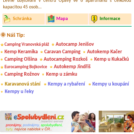
Levné ubytování v centru Opavy ve 6 apartmánů s celkovou
kapacitou 45 osob...
Schránka
Mapa
Informace
🌞 Náš Tip:
Autocamp Jenišov
Camping Vranovská pláž
Kemp Keramika
Caravan Camping
Autokemp Kačer
Camping Olšina
Autocamping Rozkoš
Kemp u Kukačků
Autokemp Jindřiš
Eurocamping Bojkovice
Camping Rožnov
Kemp u zámku
Karavanová stání
Kempy a rybaření
Kempy u koupání
Kempy u řeky