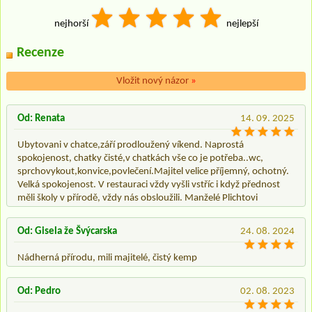
nejhorší
nejlepší
Recenze
Vložit nový názor
»
Od: Renata
14. 09. 2025
Ubytovani v chatce,září prodloužený víkend. Naprostá
spokojenost, chatky čisté,v chatkách vše co je potřeba..wc,
sprchovykout,konvice,povlečení.Majitel velice příjemný, ochotný.
Velká spokojenost. V restauraci vždy vyšli vstříc i když přednost
měli školy v přírodě, vždy nás obsloužili. Manželé Plichtovi
Od: Gisela že Švýcarska
24. 08. 2024
Nádherná přírodu, mili majitelé, čistý kemp
Od: Pedro
02. 08. 2023