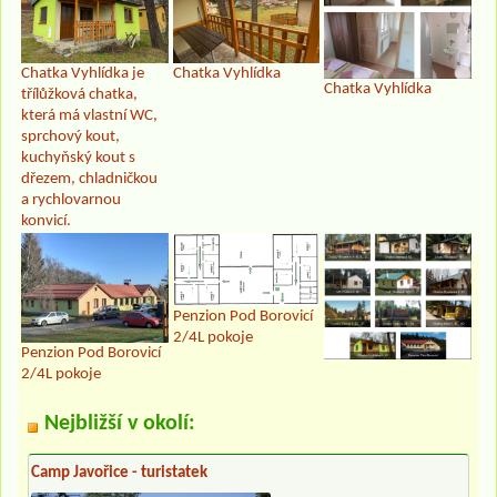
Chatka Vyhlídka je
Chatka Vyhlídka
Chatka Vyhlídka
třílůžková chatka,
která má vlastní WC,
sprchový kout,
kuchyňský kout s
dřezem, chladničkou
a rychlovarnou
konvicí.
Penzion Pod Borovicí
2/4L pokoje
Penzion Pod Borovicí
2/4L pokoje
Nejbližší v okolí:
Camp Javořice - turistatek