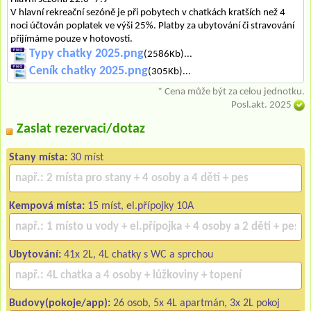
V hlavní rekreační sezóně je při pobytech v chatkách kratších než 4
noci účtován poplatek ve výši 25%. Platby za ubytování či stravování
přijímáme pouze v hotovosti.
Typy chatky 2025.png
(2586Kb)...
Ceník chatky 2025.png
(305Kb)...
* Cena může být za celou jednotku.
Posl.akt. 2025
Zaslat rezervaci/dotaz
Stany místa:
30 míst
Kempová místa:
15 míst, el.přípojky 10A
Ubytování:
41x 2L, 4L chatky s WC a sprchou
Budovy(pokoje/app):
26 osob, 5x 4L apartmán, 3x 2L pokoj