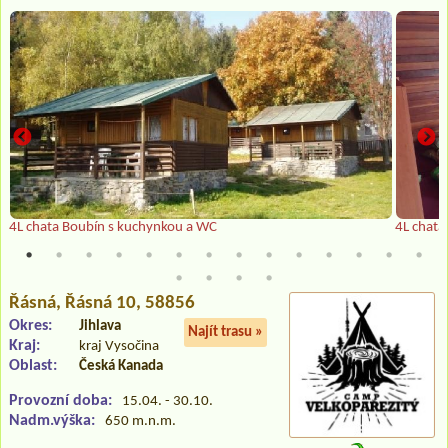
4L chata Boubín s kuchynkou a WC
4L chata
Řásná
, Řásná 10, 58856
Okres:
Jihlava
Najít trasu »
Kraj:
kraj Vysočina
Oblast:
Česká Kanada
Provozní doba:
15.04. - 30.10.
Nadm.výška:
650 m.n.m.