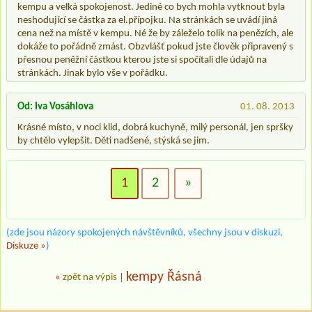
kempu a velká spokojenost. Jediné co bych mohla vytknout byla
neshodující se částka za el.přípojku. Na stránkách se uvádí jiná
cena než na místě v kempu. Né že by záleželo tolik na penězích, ale
dokáže to pořádně zmást. Obzvlášť pokud jste člověk připravený s
přesnou peněžní částkou kterou jste si spočítali dle údajů na
stránkách. Jinak bylo vše v pořádku.
Od: Iva Vosáhlova
01. 08. 2013
Krásné místo, v noci klid, dobrá kuchyně, milý personál, jen spršky
by chtělo vylepšit. Děti nadšené, stýská se jim.
1
2
»
(zde jsou názory spokojených návštěvníků, všechny jsou v diskuzi,
Diskuze »
)
kempy Řásná
«
zpět na výpis
|