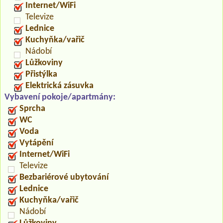
Internet/WiFi
Televize
Lednice
Kuchyňka/vařič
Nádobí
Lůžkoviny
Přistýlka
Elektrická zásuvka
Vybavení pokoje/apartmány:
Sprcha
WC
Voda
Vytápění
Internet/WiFi
Televize
Bezbariérové ubytování
Lednice
Kuchyňka/vařič
Nádobí