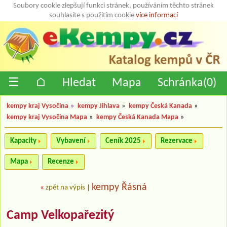
Soubory cookie zlepšují funkci stránek, používáním těchto stránek
souhlasíte s použitím cookie
více informací
☰
⌂
Hledat
Mapa
Schránka(
0
)
kempy kraj Vysočina
»
kempy Jihlava
»
kempy Česká Kanada
»
kempy kraj Vysočina Mapa
»
kempy Česká Kanada Mapa
»
Kapacity
Vybavení
Ceník 2025
Rezervace
Mapa
Recenze
kempy Řásná
«
zpět na výpis
|
Camp Velkopařezitý