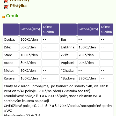
Lůžkoviny
Přistýlka
Ceník
Mimo
Mimo
Sezóna(léto)
Sezóna(léto)
sezónu
sezónu
Osoba:
100Kč/den
- -
Bus:
- -
- -
Dítě:
50Kč/den
- -
Elektřina:
150Kč/den
- -
Stan:
100Kč/den
- -
Zvíře:
70Kč/den
- -
Auto:
80Kč/den
- -
Poplatek:
20Kč/den
- -
Moto:
30Kč/den
- -
*Chatka:
- -
- -
Karavan:
180Kč/den
- -
*Budova:
390Kč/den
- -
Chaty se v sezonu pronajímají po týdnech od soboty 14h, viz. ceník..
Penzion 2/4L pokoje 390Kč/os./den(s vlastním soc.zař.)
Dvoulůžkové pokoje č. 1 a 4 900 Kč/pokoj/noc s vlastním WC a
sprchovým koutem na pokoji
Čtyřlůžkové pokoje č. 2, 3, 6, 7 a 8 390 Kč/osoba/noc společné sprchy
a WC
Hlavní sezóna 22.6- 7.9