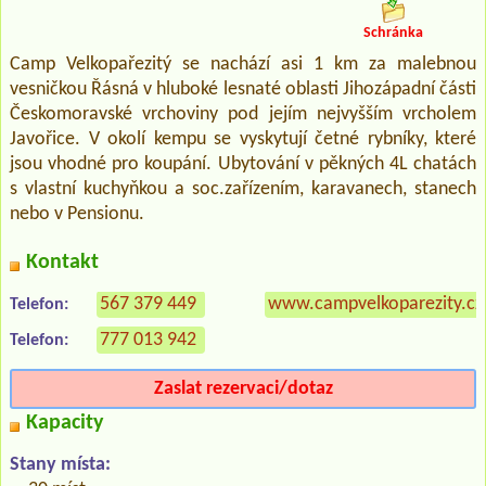
Schránka
Camp Velkopařezitý se nachází asi 1 km za malebnou
vesničkou Řásná v hluboké lesnaté oblasti Jihozápadní části
Českomoravské vrchoviny pod jejím nejvyšším vrcholem
Javořice. V okolí kempu se vyskytují četné rybníky, které
jsou vhodné pro koupání. Ubytování v pěkných 4L chatách
s vlastní kuchyňkou a soc.zařízením, karavanech, stanech
nebo v Pensionu.
Kontakt
567 379 449
www.campvelkoparezity.cz
Telefon:
777 013 942
Telefon:
Zaslat rezervaci/dotaz
Kapacity
Stany místa: