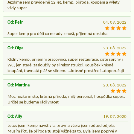
Jezdíme sem pravidelně 12 let, kemp, příroda, koupání a výlety
vždy super.
Od: Petr
04. 09. 2022
Super kemp pro děti co nerady lenoší, příjemná obsluha.
Od: Olga
23. 08. 2022
Klidný kemp, příjemní pracovníci, super restaurace, čisté sprchy i
WC, jen staré, zasloužily by si rekonstrukci. Kousíček krásné
koupání, travnatá pláž se stínem.....krásné prostředí...doporučuji
Od: Martina
23. 08. 2022
Moc hezké místo, krásná příroda, milý personál, hospůdka super..
Určitě se budeme rádi vracet
Od: Ally
19. 07. 2020
Letos jsem kemp navštívila, zrovna včera jsem odtud odjela.
Musím říct, že příroda tu stojí vážně za to. Byla jsem poprvé v