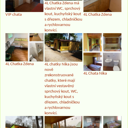
4L Chatka Zdena má
vlastní WC, sprchový
kout, kuchyňský kout
VIP chata
4L Chatka Zdena
s dřezem, chladničkou
a rychlovarnou
konvicí.
4L Chatka Zdena
4L chatky Nika jsou
nově
4L Chata Nika
zrekonstruované
chatky, které mají
vlastní vestavěný
sprchový kout, WC,
kuchyňský kout s
dřezem, chladničkou
a rychlovarnou
konvicí.