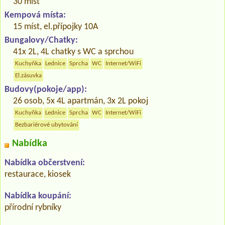
30 míst
Kempová místa:
15 míst, el.přípojky 10A
Bungalovy/Chatky:
41x 2L, 4L chatky s WC a sprchou
Kuchyňka
Lednice
Sprcha
WC
Internet/WiFi
El.zásuvka
Budovy(pokoje/app):
26 osob, 5x 4L apartmán, 3x 2L pokoj
Kuchyňka
Lednice
Sprcha
WC
Internet/WiFi
Bezbariérové ubytování
Nabídka
Nabídka občerstvení:
restaurace, kiosek
Nabídka koupání:
přírodní rybníky