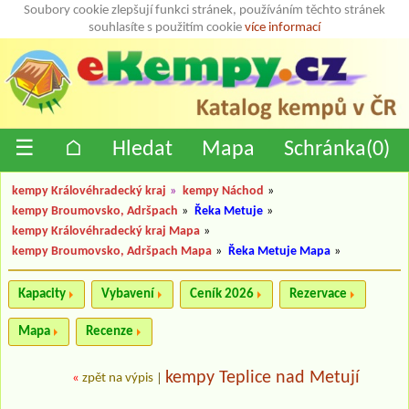
Soubory cookie zlepšují funkci stránek, používáním těchto stránek
souhlasíte s použitím cookie
více informací
☰
⌂
Hledat
Mapa
Schránka(
0
)
kempy Královéhradecký kraj
»
kempy Náchod
»
kempy Broumovsko, Adršpach
»
Řeka Metuje
»
kempy Královéhradecký kraj Mapa
»
kempy Broumovsko, Adršpach Mapa
»
Řeka Metuje Mapa
»
Kapacity
Vybavení
Ceník 2026
Rezervace
Mapa
Recenze
kempy Teplice nad Metují
«
zpět na výpis
|