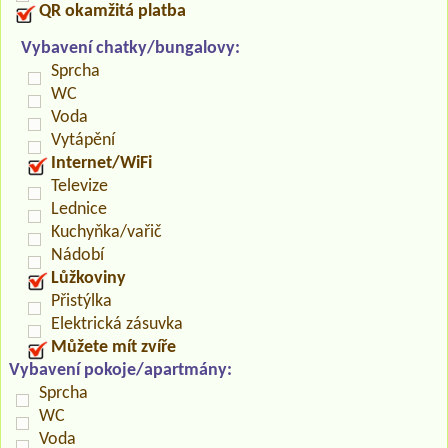
QR okamžitá platba
Vybavení chatky/bungalovy:
Sprcha
WC
Voda
Vytápění
Internet/WiFi
Televize
Lednice
Kuchyňka/vařič
Nádobí
Lůžkoviny
Přistýlka
Elektrická zásuvka
Můžete mít zvíře
Vybavení pokoje/apartmány:
Sprcha
WC
Voda