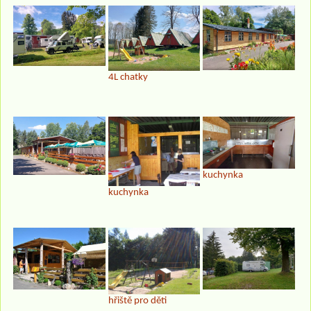
4L chatky
kuchynka
kuchynka
hřiště pro děti