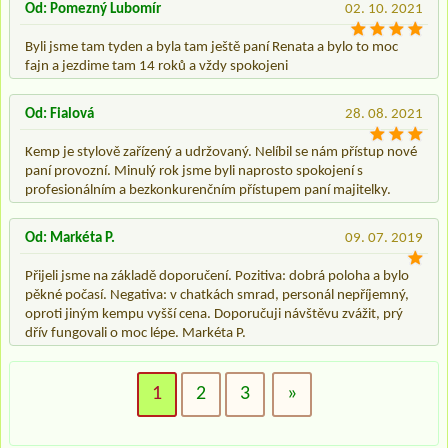
Od: Pomezný Lubomír
02. 10. 2021
Byli jsme tam tyden a byla tam ještě paní Renata a bylo to moc
fajn a jezdime tam 14 roků a vždy spokojeni
Od: Fialová
28. 08. 2021
Kemp je stylově zařízený a udržovaný. Nelíbil se nám přístup nové
paní provozní. Minulý rok jsme byli naprosto spokojení s
profesionálním a bezkonkurenčním přístupem paní majitelky.
Od: Markéta P.
09. 07. 2019
Přijeli jsme na základě doporučení. Pozitiva: dobrá poloha a bylo
pěkné počasí. Negativa: v chatkách smrad, personál nepříjemný,
oproti jiným kempu vyšší cena. Doporučuji návštěvu zvážit, prý
dřív fungovali o moc lépe. Markéta P.
1
2
3
»