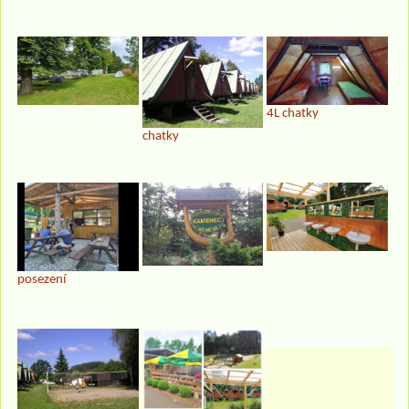
4L chatky
chatky
posezení