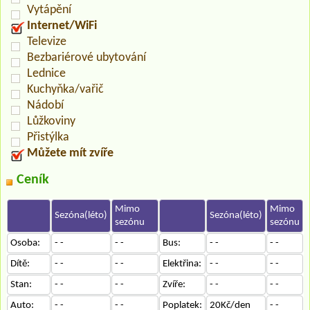
Vytápění
Internet/WiFi
Televize
Bezbariérové ubytování
Lednice
Kuchyňka/vařič
Nádobí
Lůžkoviny
Přistýlka
Můžete mít zvíře
Ceník
Mimo
Mimo
Sezóna(léto)
Sezóna(léto)
sezónu
sezónu
Osoba:
- -
- -
Bus:
- -
- -
Dítě:
- -
- -
Elektřina:
- -
- -
Stan:
- -
- -
Zvíře:
- -
- -
Auto:
- -
- -
Poplatek:
20Kč/den
- -