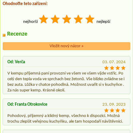
Ohodnoťte teto zařízení:
nejhorší
nejlepší
Recenze
Vložit nový názor
»
Od: Verča
03. 07. 2024
V kempu příjemná paní provozní ve všem ve všem víjde vstříc. Po
celý den tepla voda ve sprchach bez žetonů. Vše blízko zvládne se i
bez auta. Lůžka v chatce pohodlná. Možnost uvařit si v kuchyňce .
Za nás super kemp. Krásné okolí.
Od: Franta Otrokovice
23. 09. 2023
Pohodový, příjemný a klidný kemp, všechno k dispozici. Možná
trochu zlepšit veřejnou kuchyňku, ale tam hospodaří návštěvníci.