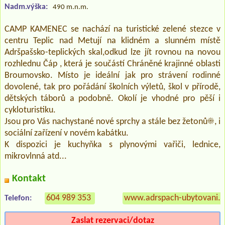
Nadm.výška:
490 m.n.m.
CAMP KAMENEC se nachází na turistické zelené stezce v
centru Teplic nad Metují na klidném a slunném místě
Adršpašsko-teplických skal,odkud lze jít rovnou na novou
rozhlednu Čáp , která je součástí Chráněné krajinné oblasti
Broumovsko. Místo je ideální jak pro strávení rodinné
dovolené, tak pro pořádání školních výletů, škol v přírodě,
dětských táborů a podobně. Okolí je vhodné pro pěší i
cykloturistiku.
Jsou pro Vás nachystané nové sprchy a stále bez žetonů☀️, i
sociální zařízení v novém kabátku.
K dispozici je kuchyňka s plynovými vařiči, lednice,
mikrovlnná atd...
Kontakt
604 989 353
www.adrspach-ubytovani.c
Telefon:
Zaslat rezervaci/dotaz