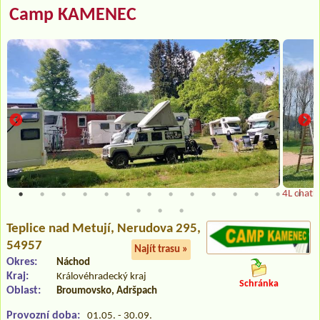
Camp KAMENEC
4L chatk
Teplice nad Metují
, Nerudova 295,
54957
Najít trasu »
Okres:
Náchod
Kraj:
Královéhradecký kraj
Schránka
Oblast:
Broumovsko, Adršpach
Provozní doba:
01.05. - 30.09.