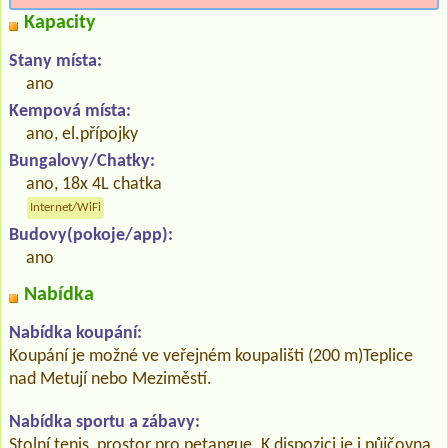
Kapacity
Stany místa:
ano
Kempová místa:
ano, el.přípojky
Bungalovy/Chatky:
ano, 18x 4L chatka
Internet/WiFi
Budovy(pokoje/app):
ano
Nabídka
Nabídka koupání:
Koupání je možné ve veřejném koupališti (200 m)Teplice
nad Metují nebo Meziměstí.
Nabídka sportu a zábavy:
Stolní tenis, prostor pro petangue. K dispozici je i půjčovna