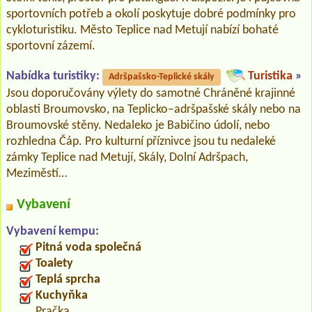
sportovních potřeb a okolí poskytuje dobré podmínky pro
cykloturistiku. Město Teplice nad Metují nabízí bohaté
sportovní zázemí.
Nabídka turistiky:
Turistika
»
Adršpašsko-Teplické skály
Jsou doporučovány výlety do samotné Chráněné krajinné
oblasti Broumovsko, na Teplicko–adršpašské skály nebo na
Broumovské stěny. Nedaleko je Babičino údolí, nebo
rozhledna Čáp. Pro kulturní příznivce jsou tu nedaleké
zámky Teplice nad Metují, Skály, Dolní Adršpach,
Meziměstí…
Vybavení
Vybavení kempu:
Pitná voda společná
Toalety
Teplá sprcha
Kuchyňka
Pračka