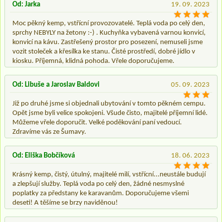
Od: Jarka
19. 09. 2023
Moc pěkný kemp, vstřícní provozovatelé. Teplá voda po celý den,
sprchy NEBYLY na žetony :-) . Kuchyňka vybavená varnou konvicí,
konvicí na kávu. Zastřešený prostor pro posezení, nemuseli jsme
vozit stoleček a křesílka ke stanu. Čisté prostředí, dobré jídlo v
kiosku. Příjemná, klidná pohoda. Vřele doporučujeme.
Od: Libuše a Jaroslav Baldovi
05. 09. 2023
Již po druhé jsme si objednali ubytování v tomto pěkném cempu.
Opět jsme byli velice spokojeni. Všude čisto, majitelé příjemní lidé.
Můžeme vřele doporučit. Velké poděkování paní vedoucí.
Zdravíme vás ze Šumavy.
Od: Eliška Bobčíková
18. 06. 2023
Krásný kemp, čistý, útulný, majitelé milí, vstřícní...neustále budují
a zlepšují služby. Teplá voda po celý den, žádné nesmyslné
poplatky za předstany ke karavanům. Doporučujeme všemi
deseti! A těšíme se brzy naviděnou!