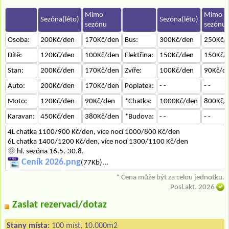
Mimo
Mimo
Sezóna(léto)
Sezóna(léto)
sezónu
sezónu
Osoba:
200Kč/den
170Kč/den
Bus:
300Kč/den
250Kč/
Dítě:
120Kč/den
100Kč/den
Elektřina:
150Kč/den
150Kč/
Stan:
200Kč/den
170Kč/den
Zvíře:
100Kč/den
90Kč/d
Auto:
200Kč/den
170Kč/den
Poplatek:
- -
- -
Moto:
120Kč/den
90Kč/den
*Chatka:
1000Kč/den
800Kč/
Karavan:
450Kč/den
380Kč/den
*Budova:
- -
- -
4L chatka 1100/900 Kč/den, více nocí 1000/800 Kč/den
6L chatka 1400/1200 Kč/den, více nocí 1300/1100 Kč/den
🌞 hl. sezóna 16.5.-30.8.
Ceník 2026.png
(77Kb)...
* Cena může být za celou jednotku.
Posl.akt. 2026
Zaslat rezervaci/dotaz
Stany místa:
100 míst, 10.000m2