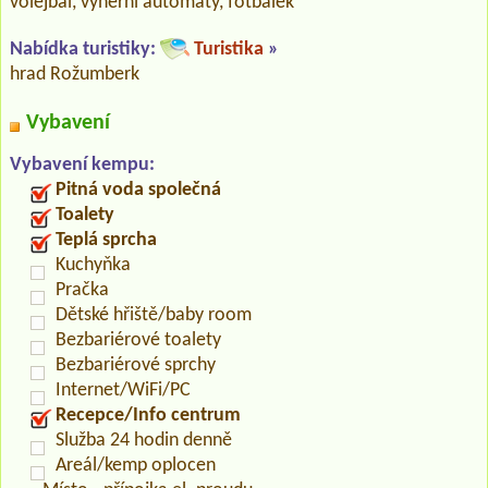
volejbal, výherní automaty, fotbálek
Nabídka turistiky:
Turistika
»
hrad Rožumberk
Vybavení
Vybavení kempu:
Pitná voda společná
Toalety
Teplá sprcha
Kuchyňka
Pračka
Dětské hřiště/baby room
Bezbariérové toalety
Bezbariérové sprchy
Internet/WiFi/PC
Recepce/Info centrum
Služba 24 hodin denně
Areál/kemp oplocen