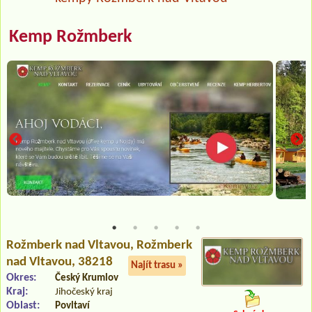
Kemp Rožmberk
Rožmberk nad Vltavou
, Rožmberk
nad Vltavou, 38218
Najít trasu »
Okres:
Český Krumlov
Kraj:
Jihočeský kraj
Oblast:
Povltaví