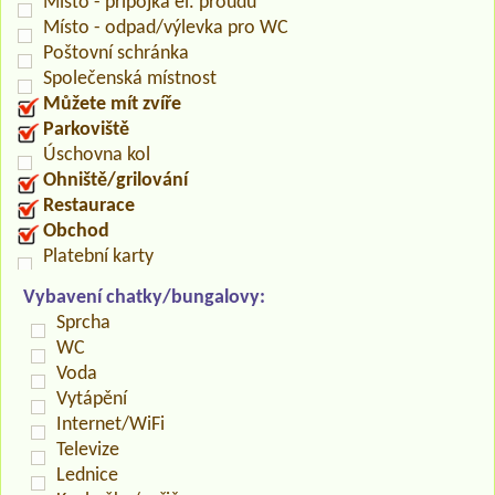
Místo - přípojka el. proudu
Místo - odpad/výlevka pro WC
Poštovní schránka
Společenská místnost
Můžete mít zvíře
Parkoviště
Úschovna kol
Ohniště/grilování
Restaurace
Obchod
Platební karty
Vybavení chatky/bungalovy:
Sprcha
WC
Voda
Vytápění
Internet/WiFi
Televize
Lednice