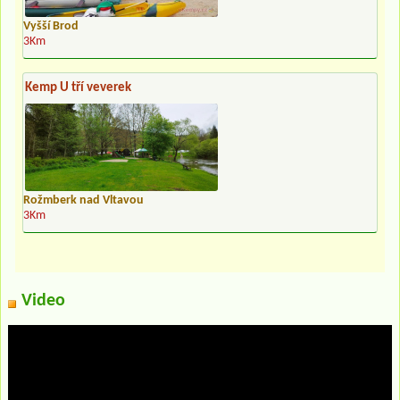
Vyšší Brod
3Km
Kemp U tří veverek
Rožmberk nad Vltavou
3Km
Video