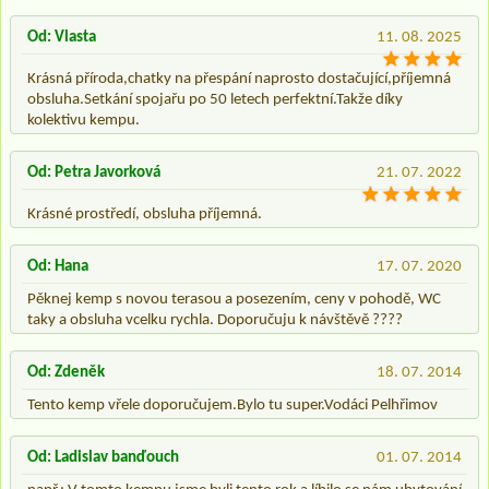
Od: Vlasta
11. 08. 2025
Krásná příroda,chatky na přespání naprosto dostačující,příjemná
obsluha.Setkání spojařu po 50 letech perfektní.Takže díky
kolektivu kempu.
Od: Petra Javorková
21. 07. 2022
Krásné prostředí, obsluha příjemná.
Od: Hana
17. 07. 2020
Pěknej kemp s novou terasou a posezením, ceny v pohodě, WC
taky a obsluha vcelku rychla. Doporučuju k návštěvě ????
Od: Zdeněk
18. 07. 2014
Tento kemp vřele doporučujem.Bylo tu super.Vodáci Pelhřimov
Od: Ladislav banďouch
01. 07. 2014