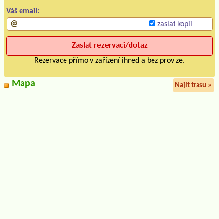
Váš email:
zaslat kopii
Rezervace přímo v zařízení ihned a bez provize.
Mapa
Najít trasu »