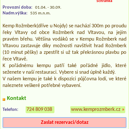
Schránka
Provozní doba:
01.04. - 30.09.
Nadm.výška:
535 m.n.m.
Kemp Rožmberk(dříve u Nojdy) se nachází 300m po proudu
řeky Vltavy od obce Rožmberk nad Vltavou, na jejím
pravém břehu. Většina vodáků se v Kempu Rožmberk nad
Vltavou zastavuje díky možnosti navštívit hrad Rožmberk
(10 minut pěšky) a zpestřit si už tak překrásnou plavbu po
řece Vltavě.
K pořádnému kempu patří také pořádné jídlo, které
seženete v naší restauraci. Vybere si snad úplně každý.
V našem kempu je také k dispozici půjčovna lodí, ve které
naleznete veškeré potřebné vybavení.
Kontakt
724 809 038
www.kemprozmberk.cz
»
Telefon:
Zaslat rezervaci/dotaz