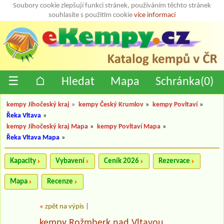
Soubory cookie zlepšují funkci stránek, používáním těchto stránek
souhlasíte s použitím cookie
více informací
☰
⌂
Hledat
Mapa
Schránka(
0
)
kempy Jihočeský kraj
»
kempy Český Krumlov
»
kempy Povltaví
»
Řeka Vltava
»
kempy Jihočeský kraj Mapa
»
kempy Povltaví Mapa
»
Řeka Vltava Mapa
»
Kapacity
Vybavení
Ceník 2026
Rezervace
Mapa
Recenze
«
zpět na výpis
|
kempy Rožmberk nad Vltavou