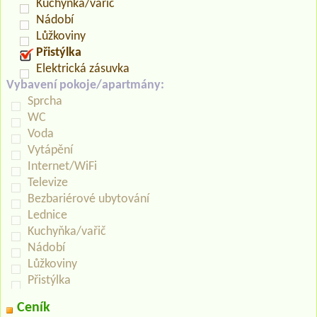
Kuchyňka/vařič
Nádobí
Lůžkoviny
Přistýlka
Elektrická zásuvka
Vybavení pokoje/apartmány:
Sprcha
WC
Voda
Vytápění
Internet/WiFi
Televize
Bezbariérové ubytování
Lednice
Kuchyňka/vařič
Nádobí
Lůžkoviny
Přistýlka
Ceník