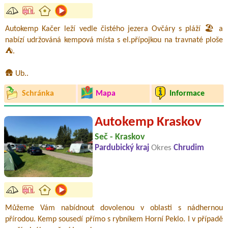
Autokemp Kačer leží vedle čistého jezera Ovčáry s pláží 🏖️ a
nabízí udržováná kempová místa s el.přípojkou na travnaté ploše
⛺.
🛖 Ub..
Schránka
Mapa
Informace
Autokemp Kraskov
Seč - Kraskov
Pardubický kraj
Okres
Chrudim
Můžeme Vám nabídnout dovolenou v oblasti s nádhernou
přírodou. Kemp sousedí přímo s rybníkem Horní Peklo. I v případě