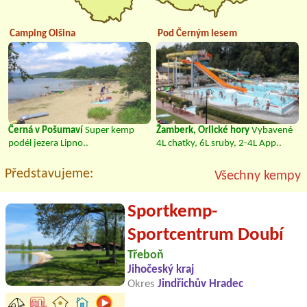
Camping Olšina
Pod Černým lesem
Černá v Pošumaví
Super kemp
Žamberk, Orlické hory
Vybavené
podél jezera Lipno..
4L chatky, 6L sruby, 2-4L App..
Představujeme:
Všechny kempy
Sportkemp-
Sportcentrum Doubí
Třeboň
Jihočeský kraj
Okres
Jindřichův Hradec