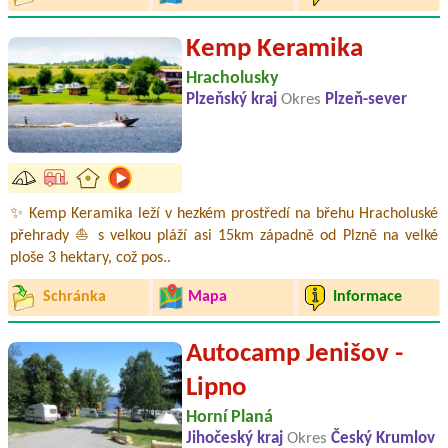
Kemp Keramika
Hracholusky
Plzeňský kraj
Okres
Plzeň-sever
✨ Kemp Keramika leží v hezkém prostředí na břehu Hracholuské
přehrady ⛵ s velkou pláží asi 15km západně od Plzně na velké
ploše 3 hektary, což pos..
Schránka
Mapa
Informace
Autocamp Jenišov -
Lipno
Horní Planá
Jihočeský kraj
Okres
Český Krumlov