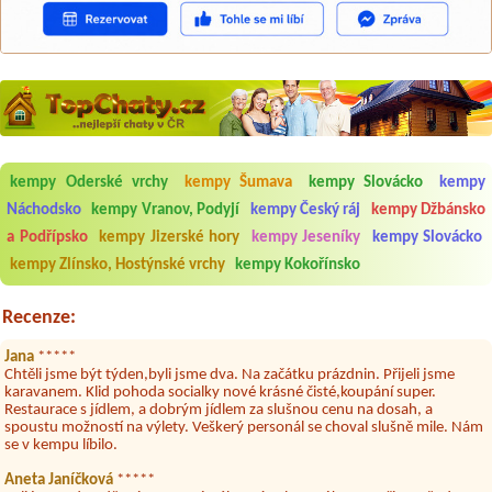
kempy Oderské vrchy
kempy Šumava
kempy Slovácko
kempy
Aneta Melicharová
***
Byli jsme zde v týdnu od 25.7. do 1.8. 2026. Kemp jako takový je pěkný.
Náchodsko
kempy Vranov, Podyjí
kempy Český ráj
kempy Džbánsko
V umývárně i na WC bylo vždy čisto, doplněný papír i utěrky, což při
a Podřípsko
kempy Jizerské hory
kempy Jeseníky
kempy Slovácko
množství návštěvníků není samozřejmost. V kempu je obchod a
restaurace, kebab a další občerstvení. Co nás ale velice zklamalo byl
kempy Zlínsko, Hostýnské vrchy
kempy Kokořínsko
celodenní hluk z repráků u stanů a absolutní bezohlednost ostatních
ubytovaných. Přes den jsem si připadala jak na pouti- z každého koutu
hrála jiná hudba.Kemp pěkný, ale takový rámus jsme ještě nezažili...
Recenze:
Jana
*****
Chtěli jsme být týden,byli jsme dva. Na začátku prázdnin. Přijeli jsme
karavanem. Klid pohoda socialky nové krásné čisté,koupání super.
Restaurace s jídlem, a dobrým jídlem za slušnou cenu na dosah, a
spoustu možností na výlety. Veškerý personál se choval slušně mile. Nám
se v kempu líbilo.
Aneta Janíčková
*****
Byli jsme zde s dětmi na 5 nocí, výborné vybavení kempu, čisto všude.