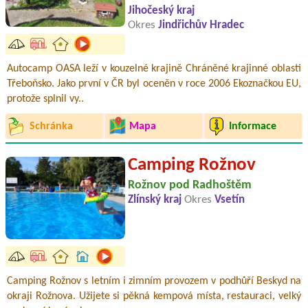
Jihočeský kraj
Okres
Jindřichův Hradec
Autocamp OASA leží v kouzelné krajině Chráněné krajinné oblasti
Třeboňsko. Jako první v ČR byl oceněn v roce 2006 Ekoznačkou EU,
protože splnil vy..
Schránka
Mapa
Informace
Camping Rožnov
Rožnov pod Radhoštěm
Zlínský kraj
Okres
Vsetín
Camping Rožnov s letním i zimním provozem v podhůří Beskyd na
okraji Rožnova. Užijete si pěkná kempová místa, restauraci, velký