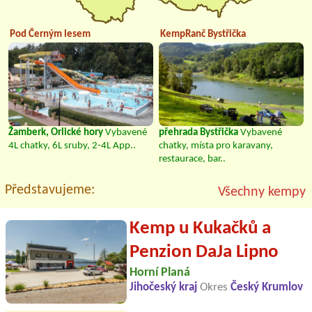
Pod Černým lesem
KempRanč Bystřička
Žamberk, Orlické hory
Vybavené
přehrada Bystřička
Vybavené
4L chatky, 6L sruby, 2-4L App..
chatky, místa pro karavany,
restaurace, bar..
Představujeme:
Všechny kempy
Kemp u Kukačků a
Penzion DaJa Lipno
Horní Planá
Jihočeský kraj
Okres
Český Krumlov