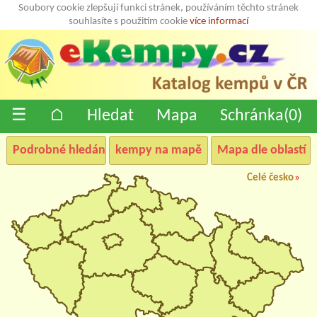
Soubory cookie zlepšují funkci stránek, používáním těchto stránek
souhlasíte s použitím cookie
více informací
☰
⌂
Hledat
Mapa
Schránka(
0
)
Podrobné hledání
kempy na mapě
Mapa dle oblastí
Celé česko
»