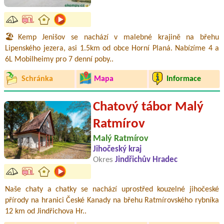
🏖️Kemp Jenišov se nachází v malebné krajině na břehu
Lipenského jezera, asi 1.5km od obce Horní Planá. Nabízíme 4 a
6L Mobilheimy pro 7 denní poby..
Schránka
Mapa
Informace
Chatový tábor Malý
Ratmírov
Malý Ratmírov
Jihočeský kraj
Okres
Jindřichův Hradec
Naše chaty a chatky se nachází uprostřed kouzelné jihočeské
přírody na hranici České Kanady na břehu Ratmírovského rybníka
12 km od Jindřichova Hr..