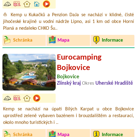
⛵ Kemp u Kukačků a Penzion DaJa se nachází v klidné, čisté
jihočeské krajině u vodní nádrže Lipno, asi 1 km od obce Horní
Planá a nedaleko CHKO Šu..
Schránka
Mapa
Informace
Eurocamping
Bojkovice
Bojkovice
Zlínský kraj
Okres
Uherské Hradiště
Kemp se nachází na úpatí Bílých Karpat u obce Bojkovice
uprostřed zeleně vybaven bazénem i brouzdalištěm a restaurací,
okolo mnoho turistických i ..
Schránka
Mapa
Informace