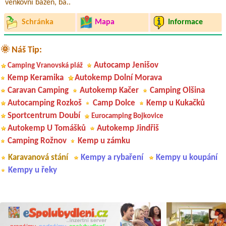
venkovní bazén, ba..
Schránka
Mapa
Informace
🌞 Náš Tip:
Autocamp Jenišov
Camping Vranovská pláž
Kemp Keramika
Autokemp Dolní Morava
Caravan Camping
Autokemp Kačer
Camping Olšina
Autocamping Rozkoš
Camp Dolce
Kemp u Kukačků
Sportcentrum Doubí
Eurocamping Bojkovice
Autokemp U Tomášků
Autokemp Jindřiš
Camping Rožnov
Kemp u zámku
Karavanová stání
Kempy a rybaření
Kempy u koupání
Kempy u řeky