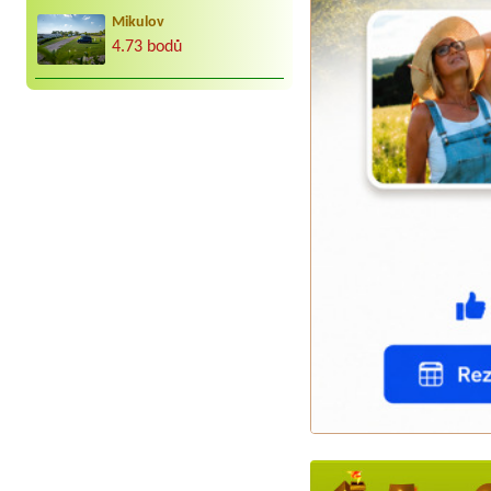
Mikulov
4.73 bodů