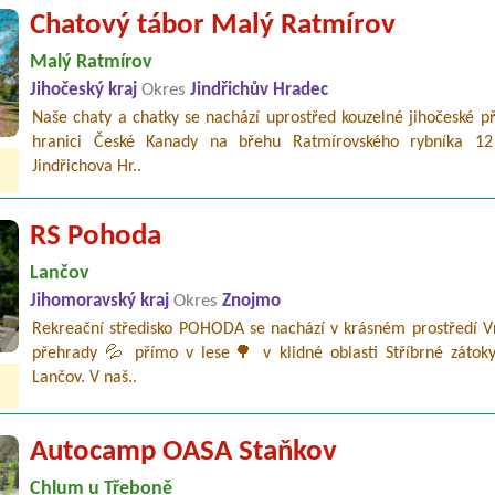
Chatový tábor Malý Ratmírov
Malý Ratmírov
Jihočeský kraj
Okres
Jindřichův Hradec
Naše chaty a chatky se nachází uprostřed kouzelné jihočeské p
hranici České Kanady na břehu Ratmírovského rybníka 1
Jindřichova Hr..
RS Pohoda
Lančov
Jihomoravský kraj
Okres
Znojmo
Rekreační středisko POHODA se nachází v krásném prostředí V
přehrady 💦 přímo v lese🌳 v klidné oblasti Stříbrné zátok
Lančov. V naš..
Autocamp OASA Staňkov
Chlum u Třeboně