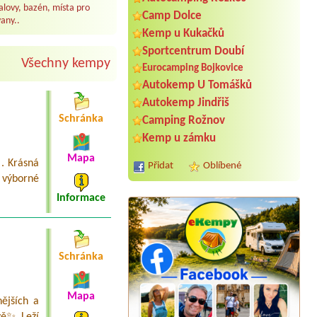
lovy, bazén, místa pro
Camp Dolce
any..
Kemp u Kukačků
Sportcentrum Doubí
Všechny kempy
Eurocamping Bojkovice
Autokemp U Tomášků
Autokemp Jindřiš
Schránka
Camping Rožnov
Kemp u zámku
Mapa
. Krásná
Přidat
Oblíbené
 výborné
Informace
Schránka
Termín od 2026-08-14 |
Autocamp
Mapa
ějších a
Ostende