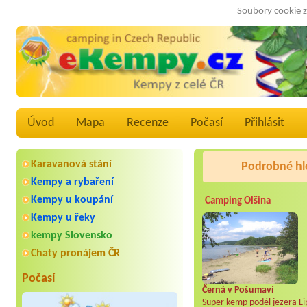
Soubory cookie z
Úvod
Mapa
Recenze
Počasí
Přihlásit
Karavanová stání
Podrobné hl
Kempy a rybaření
Kempy u koupání
Camping Olšina
Kempy u řeky
kempy Slovensko
Chaty pronájem ČR
Počasí
Černá v Pošumaví
Super kemp podél jezera Li