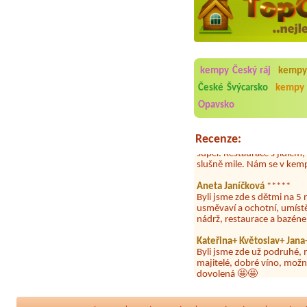
Aneta Melicharová
***
Byli jsme zde v týdnu od 2
utěrky, což při množství n
kempy Český ráj
kempy
velice zklamalo byl celode
České Švýcarsko
kempy 
jak na pouti- z každého ko
Opavsko
Jana
*****
Chtěli jsme být týden,byli
super. Restaurace s jídlem
Recenze:
slušně mile. Nám se v kempu
Aneta Janíčková
*****
Byli jsme zde s dětmi na 5 
usměvaví a ochotní, umíst
nádrž, restaurace a bazén
Kateřina+ Květoslav+ Jan
Byli jsme zde už podruhé, 
majitelé, dobré víno, možn
dovolená 🤩🤩
Parta
***
Letos jsme zde po třetí a v
dny tam nebylo ani mýdlo.