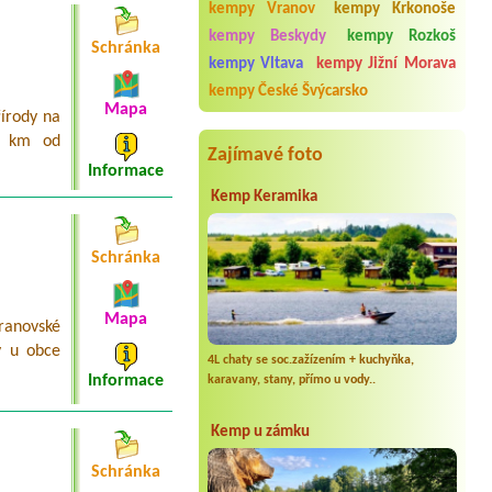
kempy Vranov
kempy Krkonoše
Termín od 2026-08-04 |
Autocamp
Hoch Bezdrev
kempy Beskydy
kempy Rozkoš
Schránka
1x Stellplatz für 2 Personen mit VW
kempy Vltava
kempy Jižní Morava
Bus
kempy České Švýcarsko
Termín od 2026-08-03 |
Kemp Pod
Mapa
řírody na
Císařem
1x Zelt, 2 Personen + 2 Kinder
2 km od
Zajímavé foto
Informace
Kemp Keramika
Schránka
Mapa
ranovské
y u obce
4L chaty se soc.zažízením + kuchyňka,
Informace
karavany, stany, přímo u vody..
Kemp u zámku
Schránka