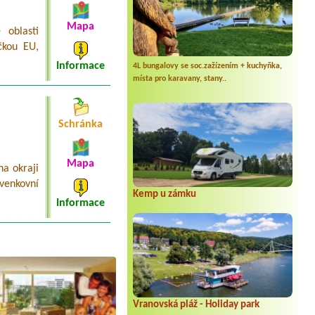
Mapa
 oblasti
čkou EU,
Informace
4L bungalovy se soc.zažízením + kuchyňka,
místa pro karavany, stany..
Schránka
Mapa
a okraji
venkovní
Kemp u zámku
Informace
Vranovská pláž - Holiday park