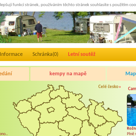
lepšují funkci stránek, používáním těchto stránek souhlasíte s použitím co
Informace
Schránka(
0
)
Letní soutěž
edání
kempy na mapě
Mapa
Celé česko
»
Cam
Rožn
pno..
Plně 