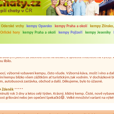
5.7. do 1.8. 2026. Kemp jako takový je pěkný. V umývárně i na WC bylo vždy
ávštěvníků není samozřejmost. V kempu je obchod a restaurace, kebab a dalš
 Oderské vrchy
kempy Opavsko
kempy Praha a okolí
kempy Zlínsko,
nní hluk z repráků u stanů a absolutní bezohlednost ostatních ubytovaných. 
Orlické hory
kempy Praha a okolí
kempy Pojizeří
kempy Jeseníky
utu hrála jiná hudba.Kemp pěkný, ale takový rámus jsme ještě nezažili...
 jsme dva. Na začátku prázdnin. Přijeli jsme karavanem. Klid pohoda socialk
, a dobrým jídlem za slušnou cenu na dosah, a spoustu možností na výlety. 
 líbilo.
nocí, výborné vybavení kempu, čisto všude. Výborná káva, mošt i víno a dalš
ění kempu blízko všem zážitkům ať turistickým,tak vodním. V docházkové b
em, autobusová zastávka, obchod a další. Děkujeme, bylo to úžasné.
a+ Zdeněk
*****
minulý rok 3 dny a letos celý týden. Krásný, klidný kemp. Čisté, nově vybave
ost grilování nebo jen opečení špekačků😄. Velké množství variant na výlety
ždy jsme byli spokojeni. Bohužel letos to byla bída s úklidem toalet, toaletní