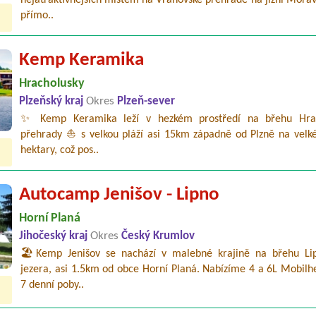
nejatraktivnějších místem na Vranovské přehradě na jižní Mora
přímo..
Kemp Keramika
Hracholusky
Plzeňský kraj
Okres
Plzeň-sever
✨ Kemp Keramika leží v hezkém prostředí na břehu Hrac
přehrady ⛵ s velkou pláží asi 15km západně od Plzně na velké
hektary, což pos..
Autocamp Jenišov - Lipno
Horní Planá
Jihočeský kraj
Okres
Český Krumlov
🏖️Kemp Jenišov se nachází v malebné krajině na břehu Li
jezera, asi 1.5km od obce Horní Planá. Nabízíme 4 a 6L Mobilh
7 denní poby..