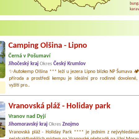
bunga
karav
Camping Olšina - Lipno
Černá v Pošumaví
Jihočeský kraj
Okres
Český Krumlov
✨Autokemp Olšina *** leží u jezera Lipno blízko NP Šumava 🏕️
příroda a prostředí kempu je ideální pro rodinné dovolené,
vyžití pro..
Vranovská pláž - Holiday park
Vranov nad Dyjí
Jihomoravský kraj
Okres
Znojmo
Vranovská pláž - Holiday Park **** je jedním z nejvyhledávan