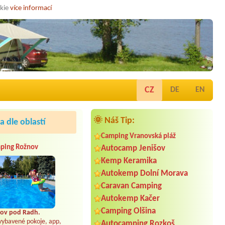
okie
více informací
CZ
DE
EN
🌞 Náš Tip:
 dle oblastí
Camping Vranovská pláž
ping Rožnov
Autocamp Jenišov
Kemp Keramika
Autokemp Dolní Morava
Caravan Camping
Autokemp Kačer
Camping Olšina
ov pod Radh.
vybavené pokoje, app,
Autocamping Rozkoš