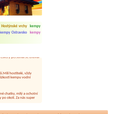
 čisto, doplněný papír i
í občerstvení. Co nás ale
 Hostýnské vrchy
kempy
Přes den jsem si připadala
kempy Ostravsko
kempy
y nové krásné čisté,koupání
Veškerý personál se choval
í.Milí hostitelé, vždy
lízkosti kempu vodní
né chatky, milý a ochotní
 po okolí. Za nás super
 papír neustále chyběl a dva