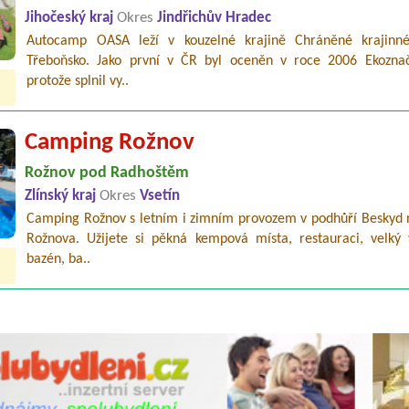
Jihočeský kraj
Okres
Jindřichův Hradec
Autocamp OASA leží v kouzelné krajině Chráněné krajinné
Třeboňsko. Jako první v ČR byl oceněn v roce 2006 Ekozna
protože splnil vy..
Camping Rožnov
Rožnov pod Radhoštěm
Zlínský kraj
Okres
Vsetín
Camping Rožnov s letním i zimním provozem v podhůří Beskyd n
Rožnova. Užijete si pěkná kempová místa, restauraci, velký 
bazén, ba..