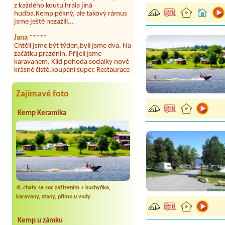
hudba.Kemp pěkný, ale takový rámus
jsme ještě nezažili...
Jana
*****
Chtěli jsme být týden,byli jsme dva. Na
začátku prázdnin. Přijeli jsme
karavanem. Klid pohoda socialky nové
krásné čisté,koupání super. Restaurace
s jídlem, a dobrým jídlem za slušnou
cenu na dosah, a spoustu možností na
výlety. Veškerý personál se choval
slušně mile. Nám se v kempu líbilo.
Zajímavé foto
Aneta Janíčková
*****
Kemp Keramika
Byli jsme zde s dětmi na 5 nocí,
výborné vybavení kempu, čisto všude.
Výborná káva, mošt i víno a další.Milí
hostitelé, vždy usměvaví a ochotní,
umístění kempu blízko všem zážitkům
ať turistickým,tak vodním. V
docházkové blízkosti kempu vodní
nádrž, restaurace a bazénem,
autobusová zastávka, obchod a další.
Děkujeme, bylo to úžasné.
4L chaty se soc.zažízením + kuchyňka,
karavany, stany, přímo u vody..
Kateřina+ Květoslav+ Jana+ Zdeněk
*****
Byli jsme zde už podruhé, minulý rok 3
Kemp u zámku