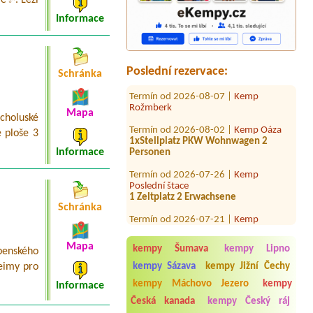
vě✨. Leží
1xStellplatz 2 Personen mit Strom
Informace
Termín od 2026-09-09 |
Stellplatz
Čertův Mlýn
1 pich, caravan 8 m, 2 persons, 3 dogs,
electricity
Poslední rezervace:
Schránka
Termín od 2026-08-07 |
Kemp
Rožmberk
Termín od 2026-08-02 |
Kemp Oáza
Mapa
holuské
1xStellplatz PKW Wohnwagen 2
 ploše 3
Personen
Informace
Termín od 2026-07-26 |
Kemp
Poslední štace
1 Zeltplatz 2 Erwachsene
Termín od 2026-07-21 |
Kemp
Schránka
Rožmberk
2 místa pro stany + 4 osobyEl. přípojka
Termín od 2026-07-24 |
Morava camp
Mapa
kempy Šumava
kempy Lipno
penského
chatka pro 2 osoby + pes
eimy pro
kempy Sázava
kempy Jižní Čechy
Termín od 2026-08-03 |
Autocamp
kempy Máchovo Jezero
kempy
Informace
Zadní Třebaň - Ostrov
Česká kanada
kempy Český ráj
2L chatka