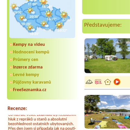
Představujeme:
Kempy na videu
Hodnocení kempů
Průmery cen
Inzerce zdarma
Aneta Melicharová
***
Levné kempy
Byli jsme zde v týdnu od 25.7. do 1.8.
2026. Kemp jako takový je pěkný. V
Půjčovny karavanů
umývárně i na WC bylo vždy čisto,
doplněný papír i utěrky, což při
FreeSeznamka.cz
množství návštěvníků není
samozřejmost. V kempu je obchod a
restaurace, kebab a další občerstvení.
Co nás ale velice zklamalo byl celodenní
Recenze:
hluk z repráků u stanů a absolutní
bezohlednost ostatních ubytovaných.
Přes den jsem si připadala jak na pouti-
z každého koutu hrála jiná