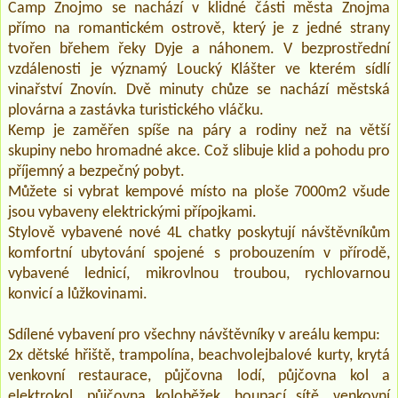
Camp Znojmo se nachází v klidné části města Znojma
přímo na romantickém ostrově, který je z jedné strany
tvořen břehem řeky Dyje a náhonem. V bezprostřední
vzdálenosti je významý Loucký Klášter ve kterém sídlí
vinařství Znovín. Dvě minuty chůze se nachází městská
plovárna a zastávka turistického vláčku.
Kemp je zaměřen spíše na páry a rodiny než na větší
skupiny nebo hromadné akce. Což slibuje klid a pohodu pro
příjemný a bezpečný pobyt.
Můžete si vybrat kempové místo na ploše 7000m2 všude
jsou vybaveny elektrickými přípojkami.
Stylově vybavené nové 4L chatky poskytují návštěvníkům
komfortní ubytování spojené s probouzením v přírodě,
vybavené lednicí, mikrovlnou troubou, rychlovarnou
konvicí a lůžkovinami.
Sdílené vybavení pro všechny návštěvníky v areálu kempu:
2x dětské hřiště, trampolína, beachvolejbalové kurty, krytá
venkovní restaurace, půjčovna lodí, půjčovna kol a
elektrokol, půjčovna koloběžek, houpací sítě, venkovní