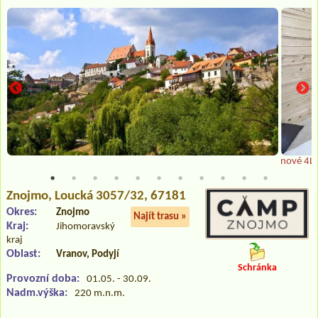
nové 4L 
Znojmo
, Loucká 3057/32, 67181
Okres:
Znojmo
Najít trasu »
Kraj:
Jihomoravský
kraj
Oblast:
Vranov, Podyjí
Schránka
Provozní doba:
01.05. - 30.09.
Nadm.výška:
220 m.n.m.