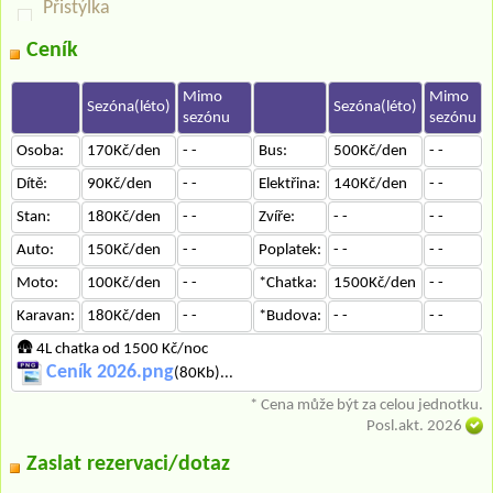
Přistýlka
Ceník
Mimo
Mimo
Sezóna(léto)
Sezóna(léto)
sezónu
sezónu
Osoba:
170Kč/den
- -
Bus:
500Kč/den
- -
Dítě:
90Kč/den
- -
Elektřina:
140Kč/den
- -
Stan:
180Kč/den
- -
Zvíře:
- -
- -
Auto:
150Kč/den
- -
Poplatek:
- -
- -
Moto:
100Kč/den
- -
*Chatka:
1500Kč/den
- -
Karavan:
180Kč/den
- -
*Budova:
- -
- -
🛖 4L chatka od 1500 Kč/noc
Ceník 2026.png
(80Kb)...
* Cena může být za celou jednotku.
Posl.akt. 2026
Zaslat rezervaci/dotaz