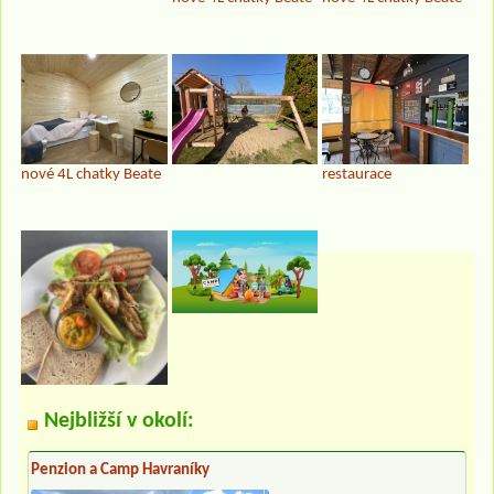
nové 4L chatky Beate
restaurace
Nejbližší v okolí:
Penzion a Camp Havraníky