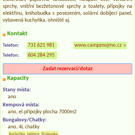
sprchy, vnitřní bezžetonové sprchy a toalety, přípojky na
elektřinu, knihobudka s posezením, solární dobíjecí panel,
vybavená kuchyňka, ohniště aj.
Kontakt
731 621 981
www.campznojmo.cz
»
Telefon:
604 284 295
Telefon:
Zaslat rezervaci/dotaz
Kapacity
Stany místa:
ano
Kempová místa:
ano, el.přípojky plocha 7000m2
Bungalovy/Chatky:
ano, 4L chatky
Kuchyňka
Lednice
El.zásuvka