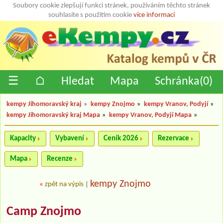
Soubory cookie zlepšují funkci stránek, používáním těchto stránek
souhlasíte s použitím cookie
více informací
☰
⌂
Hledat
Mapa
Schránka(
0
)
kempy Jihomoravský kraj
»
kempy Znojmo
»
kempy Vranov, Podyjí
»
kempy Jihomoravský kraj Mapa
»
kempy Vranov, Podyjí Mapa
»
Kapacity
Vybavení
Ceník 2026
Rezervace
Mapa
Recenze
kempy Znojmo
«
zpět na výpis
|
Camp Znojmo