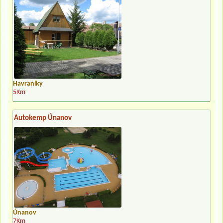
Havraníky
5Km
Autokemp Únanov
Únanov
7Km