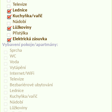
Televize
Lednice
Kuchyňka/vařič
Nádobí
Lůžkoviny
Přistýlka
Elektrická zásuvka
Vybavení pokoje/apartmány:
Sprcha
WC
Voda
Vytápění
Internet/WiFi
Televize
Bezbariérové ubytování
Lednice
Kuchyňka/vařič
Nádobí
Lůžkoviny