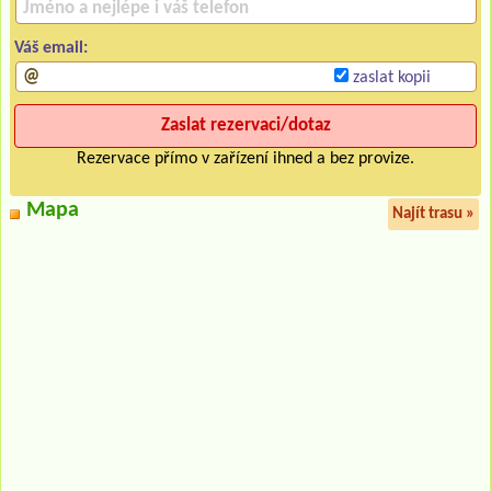
Váš email:
zaslat kopii
Rezervace přímo v zařízení ihned a bez provize.
Mapa
Najít trasu »