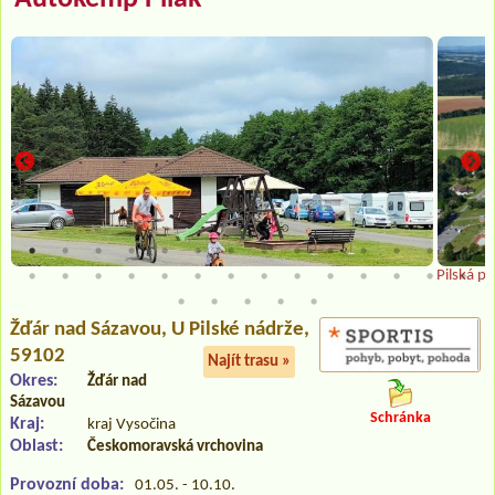
Pilská p
Žďár nad Sázavou
, U Pilské nádrže,
59102
Najít trasu »
Okres:
Žďár nad
Sázavou
Schránka
Kraj:
kraj Vysočina
Oblast:
Českomoravská vrchovina
Provozní doba:
01.05. - 10.10.