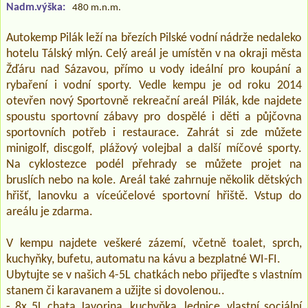
Nadm.výška:
480 m.n.m.
Autokemp Pilák leží na březích Pilské vodní nádrže nedaleko
hotelu Tálský mlýn. Celý areál je umístěn v na okraji města
Žďáru nad Sázavou, přímo u vody ideální pro koupání a
rybaření i vodní sporty. Vedle kempu je od roku 2014
otevřen nový Sportovně rekreační areál Pilák, kde najdete
spoustu sportovní zábavy pro dospělé i děti a půjčovna
sportovních potřeb i restaurace. Zahrát si zde můžete
minigolf, discgolf, plážový volejbal a další míčové sporty.
Na cyklostezce podél přehrady se můžete projet na
bruslích nebo na kole. Areál také zahrnuje několik dětských
hřišť, lanovku a víceúčelové sportovní hřiště. Vstup do
areálu je zdarma.
V kempu najdete veškeré zázemí, včetně toalet, sprch,
kuchyňky, bufetu, automatu na kávu a bezplatné WI-FI.
Ubytujte se v našich 4-5L chatkách nebo přijeďte s vlastním
stanem či karavanem a užijte si dovolenou..
- 8x 5L chata Javorina, kuchyňka, lednice, vlastní sociální