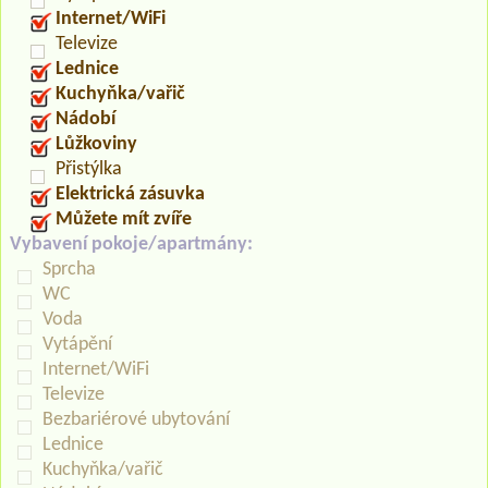
Internet/WiFi
Televize
Lednice
Kuchyňka/vařič
Nádobí
Lůžkoviny
Přistýlka
Elektrická zásuvka
Můžete mít zvíře
Vybavení pokoje/apartmány:
Sprcha
WC
Voda
Vytápění
Internet/WiFi
Televize
Bezbariérové ubytování
Lednice
Kuchyňka/vařič