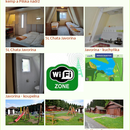
kemp a Pilska nádrž
5L Chata Javorina
5L Chata Javorina
Javorina - kuchyňka
Javorina - koupelna