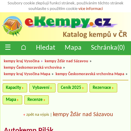
Soubory cookie zlepšují funkci stránek, používáním těchto stránek
souhlasíte s použitím cookie
více informací
☰
⌂
Hledat
Mapa
Schránka(
0
)
kempy kraj Vysočina
»
kempy Žďár nad Sázavou
»
kempy Českomoravská vrchovina
»
kempy kraj Vysočina Mapa
»
kempy Českomoravská vrchovina Mapa
»
Kapacity
Vybavení
Ceník 2025
Rezervace
Mapa
Recenze
kempy Žďár nad Sázavou
«
zpět na výpis
|
Autokemp Pilák