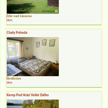
Žďár nad Sázavou
5Km
Chaty Pohoda
Škrdlovice
5Km
Kemp Pod Hrází Velké Dářko