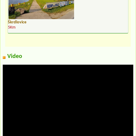
Škrdlovice
5Km
Video