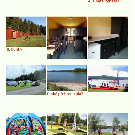
4L Chata Reneta I
4L buňky
Pilská přehrada pláž