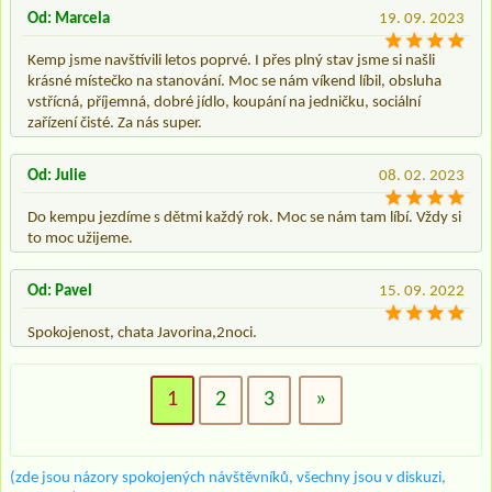
Od: Marcela
19. 09. 2023
Kemp jsme navštívili letos poprvé. I přes plný stav jsme si našli
krásné místečko na stanování. Moc se nám víkend líbil, obsluha
vstřícná, příjemná, dobré jídlo, koupání na jedničku, sociální
zařízení čisté. Za nás super.
Od: Julie
08. 02. 2023
Do kempu jezdíme s dětmi každý rok. Moc se nám tam líbí. Vždy si
to moc užijeme.
Od: Pavel
15. 09. 2022
Spokojenost, chata Javorina,2noci.
1
2
3
»
(zde jsou názory spokojených návštěvníků, všechny jsou v diskuzi,