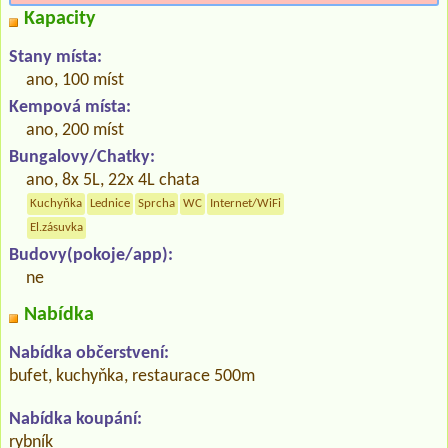
Kapacity
Stany místa:
ano, 100 míst
Kempová místa:
ano, 200 míst
Bungalovy/Chatky:
ano, 8x 5L, 22x 4L chata
Kuchyňka
Lednice
Sprcha
WC
Internet/WiFi
El.zásuvka
Budovy(pokoje/app):
ne
Nabídka
Nabídka občerstvení:
bufet, kuchyňka, restaurace 500m
Nabídka koupání:
rybník