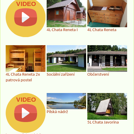
4L Chata Reneta I
4L Chata Reneta
4L Chata Reneta 2x
Sociální zařízení
Občerstvení
patrová postel
Pilská nádrž
5L Chata Javorina