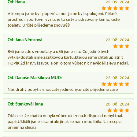
Od: Hana
23. 09. 2024
V kempu jsme byli poprvé a moc jsme byli spokojení. Pěkné
prostředí, sportovní vyžití, je to čistý a udržovaný kemp, čisté
toalety. Určitě přijedeme znovu😉
Od: Jana Němcová
23. 08. 2024
Byli jsme zde s vnoučaty a užili jsme si to.Co jediné bych
vytkla/dostali jsme zážitkovou kartu,kterou jsme chtěli uplatnit
HOPÍK Žďár n/Sázavou a oni o tom vůbec nic nevěděli,slevu nedali.
Od: Danuše Maršíková MUDr
22. 08. 2024
Náš druhý pobyt s vnoučaty jedinečný,určitě přijedeme zase
Od: Stanková Hana
20. 08. 2024
Zdálo se ,že chatka nebyla vůbec uklizena.K dispozici nebyl toal.
papír.Uklidili jsme si sami ale jinak se nám moc líbilo.Na recepci
příjemná slečna.