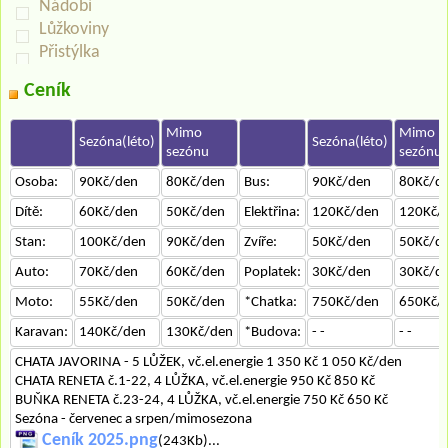
Nádobí
Lůžkoviny
Přistýlka
Ceník
Mimo
Mimo
Sezóna(léto)
Sezóna(léto)
sezónu
sezónu
Osoba:
90Kč/den
80Kč/den
Bus:
90Kč/den
80Kč/d
Dítě:
60Kč/den
50Kč/den
Elektřina:
120Kč/den
120Kč/
Stan:
100Kč/den
90Kč/den
Zvíře:
50Kč/den
50Kč/d
Auto:
70Kč/den
60Kč/den
Poplatek:
30Kč/den
30Kč/d
Moto:
55Kč/den
50Kč/den
*Chatka:
750Kč/den
650Kč/
Karavan:
140Kč/den
130Kč/den
*Budova:
- -
- -
CHATA JAVORINA - 5 LŮŽEK, vč.el.energie 1 350 Kč 1 050 Kč/den
CHATA RENETA č.1-22, 4 LŮŽKA, vč.el.energie 950 Kč 850 Kč
BUŇKA RENETA č.23-24, 4 LŮŽKA, vč.el.energie 750 Kč 650 Kč
Sezóna - červenec a srpen/mimosezona
Ceník 2025.png
(243Kb)...