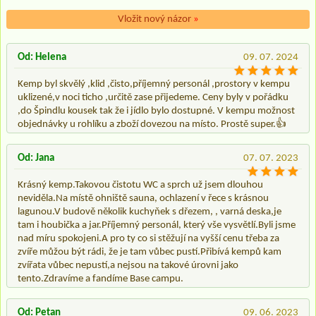
Vložit nový názor
»
Od: Helena
09. 07. 2024
Kemp byl skvělý ,klid ,čisto,příjemný personál ,prostory v kempu
uklizené,v noci ticho ,určitě zase přijedeme. Ceny byly v pořádku
,do Špindlu kousek tak že i jídlo bylo dostupné. V kempu možnost
objednávky u rohlíku a zboží dovezou na místo. Prostě super.👍
Od: Jana
07. 07. 2023
Krásný kemp.Takovou čistotu WC a sprch už jsem dlouhou
neviděla.Na místě ohniště sauna, ochlazení v řece s krásnou
lagunou.V budově několik kuchyňek s dřezem, , varná deska,je
tam i houbička a jar.Příjemný personál, který vše vysvětlí.Byli jsme
nad míru spokojeni.A pro ty co si stěžují na vyšší cenu třeba za
zvíře můžou být rádi, že je tam vůbec pustí.Přibívá kempů kam
zvířata vůbec nepustí,a nejsou na takové úrovni jako
tento.Zdravíme a fandíme Base campu.
Od: Petan
09. 06. 2023