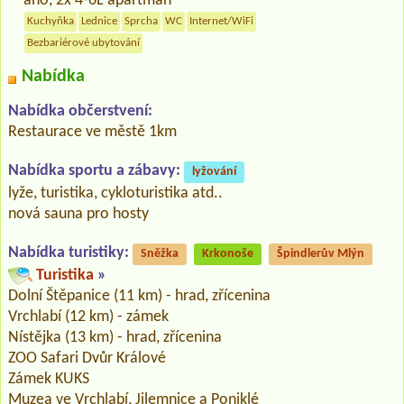
ano, 2x 4-6L apartmán
Kuchyňka
Lednice
Sprcha
WC
Internet/WiFi
Bezbariérové ubytování
Nabídka
Nabídka občerstvení:
Restaurace ve městě 1km
Nabídka sportu a zábavy:
lyžování
lyže, turistika, cykloturistika atd..
nová sauna pro hosty
Nabídka turistiky:
Sněžka
Krkonoše
Špindlerův Mlýn
Turistika
»
Dolní Štěpanice (11 km) - hrad, zřícenina
Vrchlabí (12 km) - zámek
Nístějka (13 km) - hrad, zřícenina
ZOO Safari Dvůr Králové
Zámek KUKS
Muzea ve Vrchlabí, Jilemnice a Poniklé