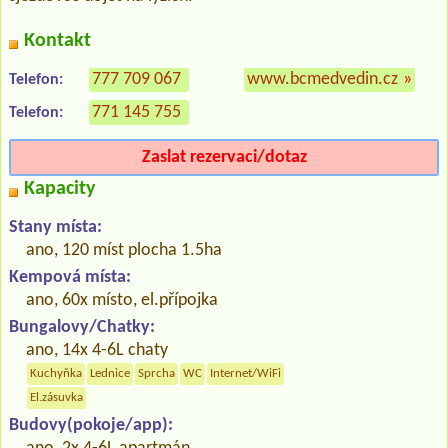
Kontakt
777 709 067
www.bcmedvedin.cz
»
Telefon:
771 145 755
Telefon:
Zaslat rezervaci/dotaz
Kapacity
Stany místa:
ano, 120 míst plocha 1.5ha
Kempová místa:
ano, 60x místo, el.přípojka
Bungalovy/Chatky:
ano, 14x 4-6L chaty
Kuchyňka
Lednice
Sprcha
WC
Internet/WiFi
El.zásuvka
Budovy(pokoje/app):