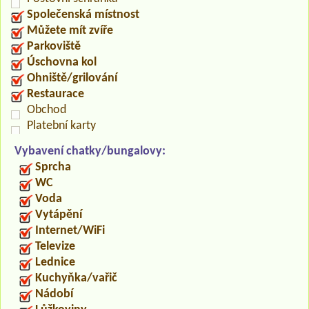
Společenská místnost
Můžete mít zvíře
Parkoviště
Úschovna kol
Ohniště/grilování
Restaurace
Obchod
Platební karty
Vybavení chatky/bungalovy:
Sprcha
WC
Voda
Vytápění
Internet/WiFi
Televize
Lednice
Kuchyňka/vařič
Nádobí