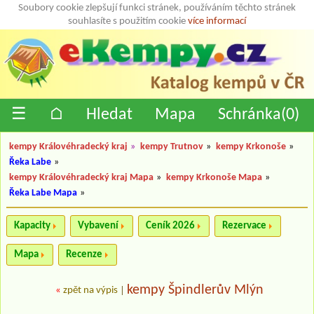
Soubory cookie zlepšují funkci stránek, používáním těchto stránek
souhlasíte s použitím cookie
více informací
☰
⌂
Hledat
Mapa
Schránka(
0
)
kempy Královéhradecký kraj
»
kempy Trutnov
»
kempy Krkonoše
»
Řeka Labe
»
kempy Královéhradecký kraj Mapa
»
kempy Krkonoše Mapa
»
Řeka Labe Mapa
»
Kapacity
Vybavení
Ceník 2026
Rezervace
Mapa
Recenze
kempy Špindlerův Mlýn
«
zpět na výpis
|