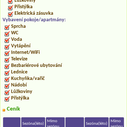
Lůžkoviny
Přistýlka
Elektrická zásuvka
Vybavení pokoje/apartmány:
Sprcha
WC
Voda
Vytápění
Internet/WiFi
Televize
Bezbariérové ubytování
Lednice
Kuchyňka/vařič
Nádobí
Lůžkoviny
Přistýlka
Ceník
Mimo
Mimo
Sezóna(léto)
Sezóna(léto)
sezónu
sezónu