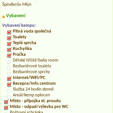
Špindlerův Mlýn
Vybavení
Vybavení kempu:
Pitná voda společná
Toalety
Teplá sprcha
Kuchyňka
Pračka
Dětské hřiště/baby room
Bezbariérové toalety
Bezbariérové sprchy
Internet/WiFi/PC
Recepce/Info centrum
Služba 24 hodin denně
Areál/kemp oplocen
Místo - přípojka el. proudu
Místo - odpad/výlevka pro WC
Poštovní schránka