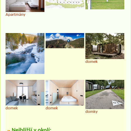
Apartmány
domek
domek
domek
domky
Nejbližší v okolí: