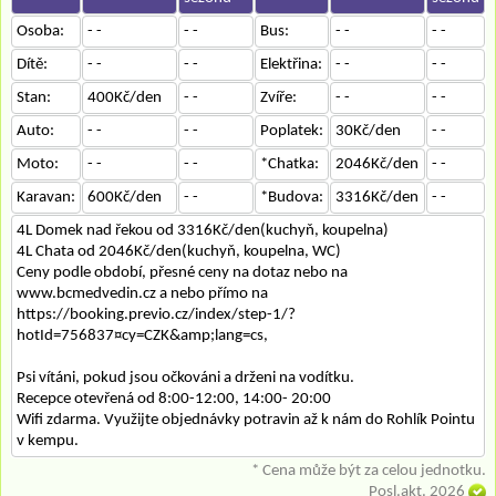
Osoba:
- -
- -
Bus:
- -
- -
Dítě:
- -
- -
Elektřina:
- -
- -
Stan:
400Kč/den
- -
Zvíře:
- -
- -
Auto:
- -
- -
Poplatek:
30Kč/den
- -
Moto:
- -
- -
*Chatka:
2046Kč/den
- -
Karavan:
600Kč/den
- -
*Budova:
3316Kč/den
- -
4L Domek nad řekou od 3316Kč/den(kuchyň, koupelna)
4L Chata od 2046Kč/den(kuchyň, koupelna, WC)
Ceny podle období, přesné ceny na dotaz nebo na
www.bcmedvedin.cz a nebo přímo na
https://booking.previo.cz/index/step-1/?
hotId=756837¤cy=CZK&amp;lang=cs,
Psi vítáni, pokud jsou očkováni a drženi na vodítku.
Recepce otevřená od 8:00-12:00, 14:00- 20:00
Wifi zdarma. Využijte objednávky potravin až k nám do Rohlík Pointu
v kempu.
* Cena může být za celou jednotku.
Posl.akt. 2026