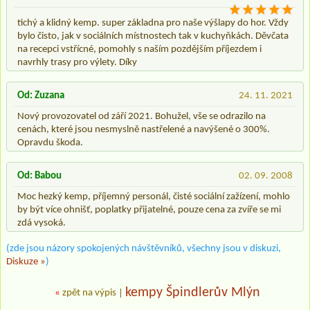
tichý a klidný kemp. super základna pro naše výšlapy do hor. Vždy
bylo čisto, jak v sociálních místnostech tak v kuchyňkách. Děvčata
na recepci vstřícné, pomohly s naším pozdějším příjezdem i
navrhly trasy pro výlety. Díky
Od: Zuzana
24. 11. 2021
Nový provozovatel od září 2021. Bohužel, vše se odrazilo na
cenách, které jsou nesmyslně nastřelené a navýšené o 300%.
Opravdu škoda.
Od: Babou
02. 09. 2008
Moc hezký kemp, příjemný personál, čisté sociální zažízení, mohlo
by být více ohnišť, poplatky přijatelné, pouze cena za zvíře se mi
zdá vysoká.
(zde jsou názory spokojených návštěvníků, všechny jsou v diskuzi,
Diskuze »
)
kempy Špindlerův Mlýn
«
zpět na výpis
|