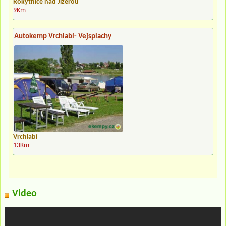
Rokytnice nad Jizerou
9Km
Autokemp Vrchlabí- Vejsplachy
Vrchlabí
13Km
Video