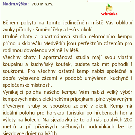
Nadm.výška:
700 m.n.m.
Schránka
Během pobytu na tomto jedinečném místě Vás obklopí
zvuky přírody - šumění řeky a lesů v okolí.
Útulné chaty a apartmánová studia celoročního kempu
přímo u skiareálu Medvědín jsou perfektním zázemím pro
rodinnou dovolenou v zimě i v létě.
Všechny chaty i apartmánová studia mají svou vlastní
koupelnu a kuchyňský koutek, budete tak mít pohodlí i
soukromí. Pro všechny ostatní kemp nabízí společné a
dobře vybavené zázemí v podobě umýváren, kuchyně i
společenské místnosti.
Vynikající poloha našeho kempu Vám nabízí velký výběr
kempových míst s elektrickými přípojkami, plně vybavenými
dřevěnými sruby se spoustou zeleně v okolí. Kemp má
ideální polohu pro horskou turistiku po hřebenech hor a
výlety na kolech. Na sjezdovku je to od nás pouhých 200
metrů a při příznivých sněhových podmínkách lze ke
sjezdovce dojet na lyžích.