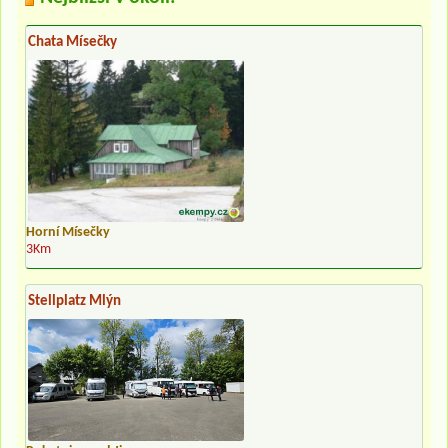
Chata Mísečky
Horní Mísečky
3Km
Stellplatz Mlýn