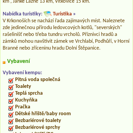
km , Jánké Lázně 13 km, Vítkovice 15 km.
Nabídka turistiky:
Turistika
»
V Krkonoších se nachází řada zajímavých míst. Naleznete
zde jedinečnou přírodu ledovcových kotlů, "severských"
rašelinišť nebo třeba tundru vrcholů. Příznivci hradů a
zámků mohou navštívit zámek ve Vrchlabí, Podhůří, v Horní
Branné nebo zříceninu hradu Dolní Štěpanice.
Vybavení
Vybavení kempu:
Pitná voda společná
Toalety
Teplá sprcha
Kuchyňka
Pračka
Dětské hřiště/baby room
Bezbariérové toalety
Bezbariérové sprchy