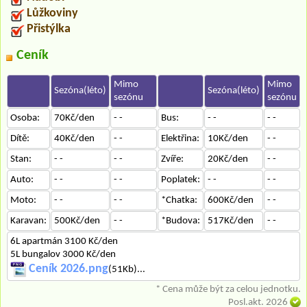
Lůžkoviny
Přistýlka
Ceník
Mimo
Mimo
Sezóna(léto)
Sezóna(léto)
sezónu
sezónu
Osoba:
70Kč/den
- -
Bus:
- -
- -
Dítě:
40Kč/den
- -
Elektřina:
10Kč/den
- -
Stan:
- -
- -
Zvíře:
20Kč/den
- -
Auto:
- -
- -
Poplatek:
- -
- -
Moto:
- -
- -
*Chatka:
600Kč/den
- -
Karavan:
500Kč/den
- -
*Budova:
517Kč/den
- -
6L apartmán 3100 Kč/den
5L bungalov 3000 Kč/den
Ceník 2026.png
(51Kb)...
* Cena může být za celou jednotku.
Posl.akt. 2026