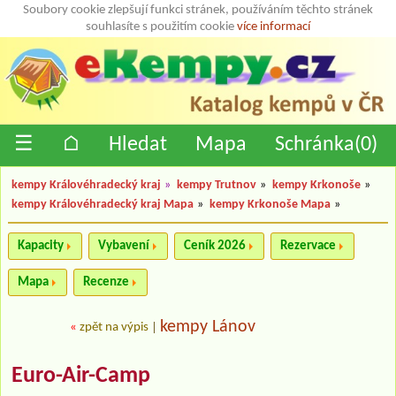
Soubory cookie zlepšují funkci stránek, používáním těchto stránek
souhlasíte s použitím cookie
více informací
☰
⌂
Hledat
Mapa
Schránka(
0
)
kempy Královéhradecký kraj
»
kempy Trutnov
»
kempy Krkonoše
»
kempy Královéhradecký kraj Mapa
»
kempy Krkonoše Mapa
»
Kapacity
Vybavení
Ceník 2026
Rezervace
Mapa
Recenze
kempy Lánov
«
zpět na výpis
|
Euro-Air-Camp