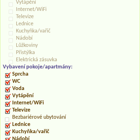
Vytápění
Internet/WiFi
Televize
Lednice
Kuchyňka/vařič
Nádobí
Lůžkoviny
Přistýlka
Elektrická zásuvka
Vybavení pokoje/apartmány:
Sprcha
WC
Voda
Vytápění
Internet/WiFi
Televize
Bezbariérové ubytování
Lednice
Kuchyňka/vařič
Nádobí