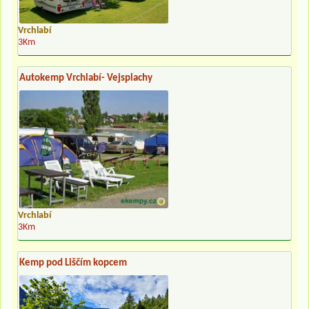
Vrchlabí
3Km
Autokemp Vrchlabí- Vejsplachy
Vrchlabí
3Km
Kemp pod Liščím kopcem