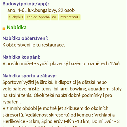
Budovy(pokoje/app):
ano, 4-6L lux.bungalovy, 22 osob
Kuchyňka
Lednice
Sprcha
WC
Internet/WiFi
Nabídka
Nabídka občerstvení:
K občerstvení je tu restaurace.
Nabídka koupání:
V areálu můžete využít plavecký bazén o rozměrech 12x6
Nabídka sportu a zábavy:
Sportovní vyžití je široké. K dispozici je dětské nebo
volejbalové hřiště, tenis, billiard, bowling, aquadrom, stoly
na stolní tenis. Okolí teké nabízí dobré podmínky i pro
rybaření.
V zimním období je možné jet skibusem do okolních
skiresortů. Vzdálenost skiresortů od kempu : Vrchlabí a
Herlikovice - 3 km, Špindlerův Mlýn -13 km, Dolní Dvůr - 3