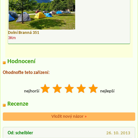
Dolní Branná 351
3Km
Hodnocení
Ohodnoťte teto zařízení:
nejhorší
nejlepší
Recenze
Vložit nový názor
»
Od: scheibler
26. 10. 2013