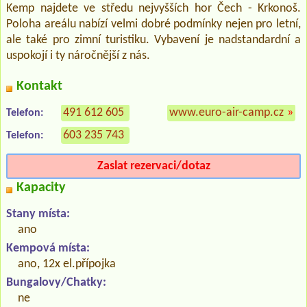
Kemp najdete ve středu nejvyšších hor Čech - Krkonoš.
Poloha areálu nabízí velmi dobré podmínky nejen pro letní,
ale také pro zimní turistiku. Vybavení je nadstandardní a
uspokojí i ty náročnější z nás.
Kontakt
491 612 605
www.euro-air-camp.cz
»
Telefon:
603 235 743
Telefon:
Zaslat rezervaci/dotaz
Kapacity
Stany místa:
ano
Kempová místa:
ano, 12x el.přípojka
Bungalovy/Chatky:
ne