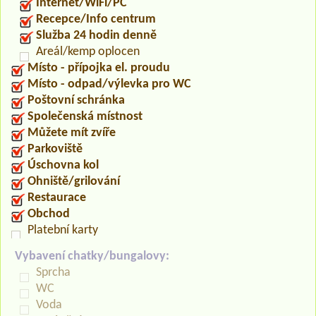
Internet/WiFi/PC
Recepce/Info centrum
Služba 24 hodin denně
Areál/kemp oplocen
Místo - přípojka el. proudu
Místo - odpad/výlevka pro WC
Poštovní schránka
Společenská místnost
Můžete mít zvíře
Parkoviště
Úschovna kol
Ohniště/grilování
Restaurace
Obchod
Platební karty
Vybavení chatky/bungalovy:
Sprcha
WC
Voda