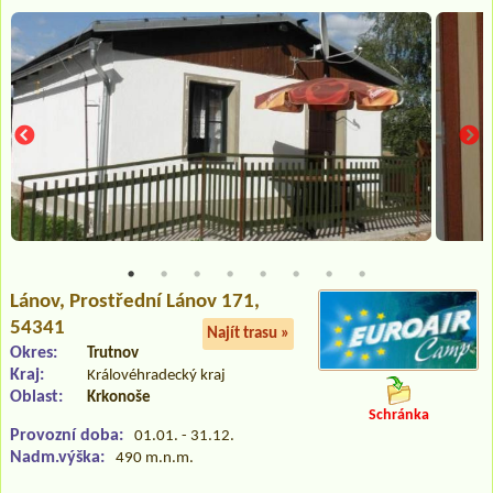
Lánov
, Prostřední Lánov 171,
54341
Najít trasu »
Okres:
Trutnov
Kraj:
Královéhradecký kraj
Oblast:
Krkonoše
Schránka
Provozní doba:
01.01. - 31.12.
Nadm.výška:
490 m.n.m.