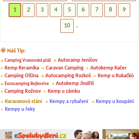
1
2
3
4
5
6
7
8
9
10
..
🌞 Náš Tip:
Autocamp Jenišov
Camping Vranovská pláž
Kemp Keramika
Caravan Camping
Autokemp Kačer
Camping Olšina
Autocamping Rozkoš
Kemp u Kukačků
Autokemp Jindřiš
Eurocamping Bojkovice
Camping Rožnov
Kemp u zámku
Karavanová stání
Kempy a rybaření
Kempy u koupání
Kempy u řeky