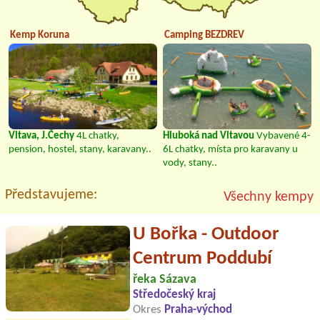
Kemp Koruna
Camping BEZDREV
Vltava, J.Čechy
4L chatky,
Hluboká nad Vltavou
Vybavené 4-
pension, hostel, stany, karavany..
6L chatky, místa pro karavany u
vody, stany..
Představujeme:
Všechny kempy
U Bořka - Outdoor
Centrum Poddubí
řeka Sázava
Středočeský kraj
Okres
Praha-východ