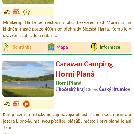
Minikemp Harta se nachází v obci Leskovec nad Moravicí na
klidném místě pouze 400m od přehrady Slezská Harta. Kemp je v
uzavřené zahradě a nabízí ..
Schránka
Mapa
Informace
Caravan Camping
Horní Planá
Horní Planá
Jihočeský kraj
Okres
Český Krumlov
Kemp leží v turisticky nejzajímavější oblasti Jižních Čech přímo u
jezera Lipno⛵, má svou písčitou pláž🏖️, město Horní planá je asi
1km.