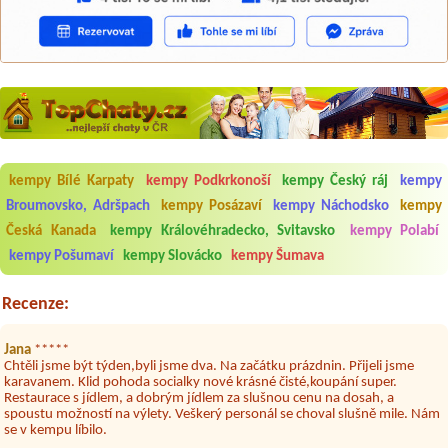
kempy Bílé Karpaty
kempy Podkrkonoší
kempy Český ráj
kempy
Aneta Melicharová
***
Broumovsko, Adršpach
kempy Posázaví
kempy Náchodsko
kempy
Byli jsme zde v týdnu od 25.7. do 1.8. 2026. Kemp jako takový je pěkný.
V umývárně i na WC bylo vždy čisto, doplněný papír i utěrky, což při
Česká Kanada
kempy Královéhradecko, Svitavsko
kempy Polabí
množství návštěvníků není samozřejmost. V kempu je obchod a
kempy Pošumaví
kempy Slovácko
kempy Šumava
restaurace, kebab a další občerstvení. Co nás ale velice zklamalo byl
celodenní hluk z repráků u stanů a absolutní bezohlednost ostatních
ubytovaných. Přes den jsem si připadala jak na pouti- z každého koutu
Recenze:
hrála jiná hudba.Kemp pěkný, ale takový rámus jsme ještě nezažili...
Jana
*****
Chtěli jsme být týden,byli jsme dva. Na začátku prázdnin. Přijeli jsme
karavanem. Klid pohoda socialky nové krásné čisté,koupání super.
Restaurace s jídlem, a dobrým jídlem za slušnou cenu na dosah, a
spoustu možností na výlety. Veškerý personál se choval slušně mile. Nám
se v kempu líbilo.