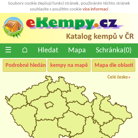
Soubory cookie zlepšují funkci stránek, používáním těchto stránek
souhlasíte s použitím cookie
více informací
☰
⌂
Hledat
Mapa
Schránka(
0
)
Podrobné hledání
kempy na mapě
Mapa dle oblastí
Celé česko
»