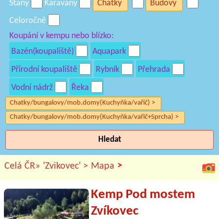
Stany
Karavany
Chatky
Budovy
Celoročně
Koupání v kempu nebo blízko:
Bazén(koupaliště)
Aquapark
Přírodní koupaliště
Rybník
Přehrada
Vodní nádrž
Řeka
Chatky/bungalovy/mob.domy(Kuchyňka/vařič) >
Chatky/bungalovy/mob.domy(Kuchyňka/vařič+Sprcha) >
Hledat
>
Celá ČR»
'Zvikovec' >
Mapa
Kemp Pod mostem
Zvíkovec