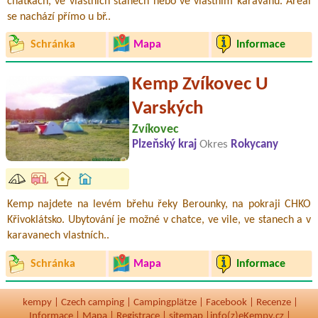
chatkách, ve vlastních stanech nebo ve vlastním karavanu. Areál
se nachází přímo u bř..
Schránka
Mapa
Informace
Kemp Zvíkovec U
Varských
Zvíkovec
Plzeňský kraj
Okres
Rokycany
Kemp najdete na levém břehu řeky Berounky, na pokraji CHKO
Křivoklátsko. Ubytování je možné v chatce, ve vile, ve stanech a v
karavanech vlastních..
Schránka
Mapa
Informace
kempy
|
Czech camping
|
Campingplätze
|
Facebook
|
Recenze
|
Informace
|
Mapa
|
Registrace
|
sitemap
|
info(z)eKempy.cz |