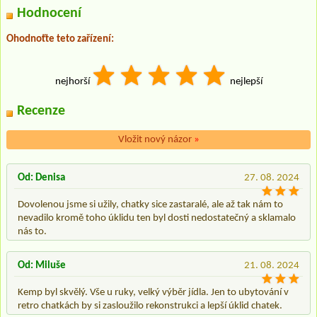
Hodnocení
Ohodnoťte teto zařízení:
nejhorší
nejlepší
Recenze
Vložit nový názor
»
Od: Denisa
27. 08. 2024
Dovolenou jsme si užily, chatky sice zastaralé, ale až tak nám to
nevadilo kromě toho úklidu ten byl dosti nedostatečný a sklamalo
nás to.
Od: Miluše
21. 08. 2024
Kemp byl skvělý. Vše u ruky, velký výběr jídla. Jen to ubytování v
retro chatkách by si zasloužilo rekonstrukci a lepší úklid chatek.