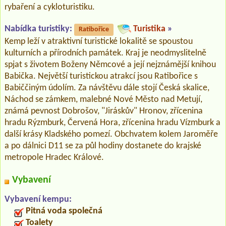
rybaření a cykloturistiku.
Nabídka turistiky:
Turistika
»
Ratibořice
Kemp leží v atraktivní turistické lokalitě se spoustou
kulturních a přírodních památek. Kraj je neodmyslitelně
spjat s životem Boženy Němcové a její nejznámější knihou
Babička. Největší turistickou atrakcí jsou Ratibořice s
Babiččiným údolím. Za návštěvu dále stojí Česká skalice,
Náchod se zámkem, malebné Nové Město nad Metují,
známá pevnost Dobrošov, "Jiráskův" Hronov, zřícenina
hradu Rýzmburk, Červená Hora, zřícenina hradu Vízmburk a
další krásy Kladského pomezí. Obchvatem kolem Jaroměře
a po dálnici D11 se za půl hodiny dostanete do krajské
metropole Hradec Králové.
Vybavení
Vybavení kempu:
Pitná voda společná
Toalety