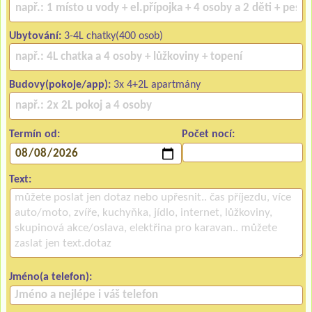
Ubytování:
3-4L chatky(400 osob)
Budovy(pokoje/app):
3x 4+2L apartmány
Termín od:
Počet nocí:
Text:
Jméno(a telefon):