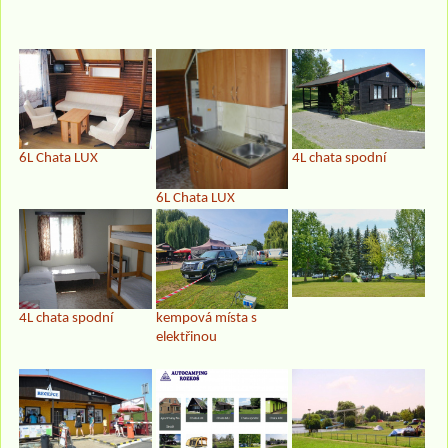
6L Chata LUX
4L chata spodní
6L Chata LUX
4L chata spodní
kempová místa s
elektřinou