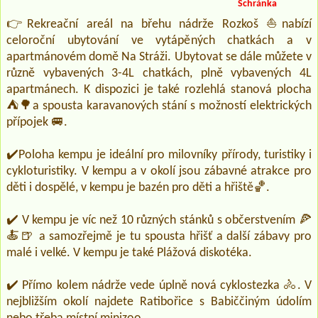
Schránka
👉Rekreační areál na břehu nádrže Rozkoš ⛵nabízí
celoroční ubytování ve vytápěných chatkách a v
apartmánovém domě Na Stráži. Ubytovat se dále můžete v
různě vybavených 3-4L chatkách, plně vybavených 4L
apartmánech. K dispozici je také rozlehlá stanová plocha
⛺🌳a spousta karavanových stání s možností elektrických
přípojek 🚐.
✔️Poloha kempu je ideální pro milovníky přírody, turistiky i
cykloturistiky. V kempu a v okolí jsou zábavné atrakce pro
děti i dospělé, v kempu je bazén pro děti a hřiště🏀.
✔️ V kempu je víc než 10 různých stánků s občerstvením 🍕
🍝🍺 a samozřejmě je tu spousta hřišť a další zábavy pro
malé i velké. V kempu je také Plážová diskotéka.
✔️ Přímo kolem nádrže vede úplně nová cyklostezka 🚴‍. V
nejbližším okolí najdete Ratibořice s Babiččiným údolím