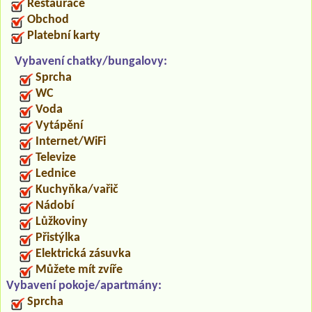
Restaurace
Obchod
Platební karty
Vybavení chatky/bungalovy:
Sprcha
WC
Voda
Vytápění
Internet/WiFi
Televize
Lednice
Kuchyňka/vařič
Nádobí
Lůžkoviny
Přistýlka
Elektrická zásuvka
Můžete mít zvíře
Vybavení pokoje/apartmány:
Sprcha