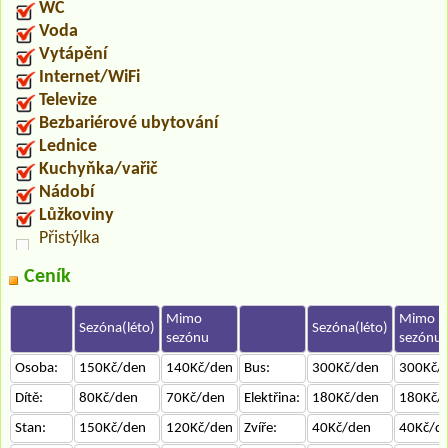
WC
Voda
Vytápění
Internet/WiFi
Televize
Bezbariérové ubytování
Lednice
Kuchyňka/vařič
Nádobí
Lůžkoviny
Přistýlka
Ceník
Mimo
Mimo
Sezóna(léto)
Sezóna(léto)
sezónu
sezónu
Osoba:
150Kč/den
140Kč/den
Bus:
300Kč/den
300Kč/
Dítě:
80Kč/den
70Kč/den
Elektřina:
180Kč/den
180Kč/
Stan:
150Kč/den
120Kč/den
Zvíře:
40Kč/den
40Kč/d