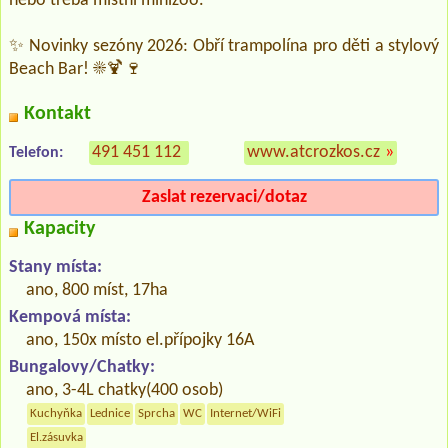
nebo třeba místní minizoo.
✨ Novinky sezóny 2026: Obří trampolína pro děti a stylový
Beach Bar! ☀️🍹🍷
Kontakt
491 451 112
www.atcrozkos.cz
»
Telefon:
Zaslat rezervaci/dotaz
Kapacity
Stany místa:
ano, 800 míst, 17ha
Kempová místa:
ano, 150x místo el.přípojky 16A
Bungalovy/Chatky:
ano, 3-4L chatky(400 osob)
Kuchyňka
Lednice
Sprcha
WC
Internet/WiFi
El.zásuvka