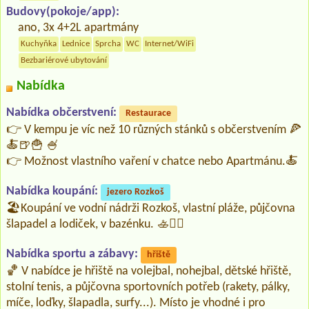
Budovy(pokoje/app):
ano, 3x 4+2L apartmány
Kuchyňka
Lednice
Sprcha
WC
Internet/WiFi
Bezbariérové ubytování
Nabídka
Nabídka občerstvení:
Restaurace
👉 V kempu je víc než 10 různých stánků s občerstvením 🍕
🍝🍺🍟 🍧
👉 Možnost vlastního vaření v chatce nebo Apartmánu.🍝
Nabídka koupání:
jezero Rozkoš
🏖️Koupání ve vodní nádrži Rozkoš, vlastní pláže, půjčovna
šlapadel a lodiček, v bazénku. 🚣🏄‍♀️
Nabídka sportu a zábavy:
hřiště
🏀 V nabídce je hřiště na volejbal, nohejbal, dětské hřiště,
stolní tenis, a půjčovna sportovních potřeb (rakety, pálky,
míče, loďky, šlapadla, surfy...). Místo je vhodné i pro