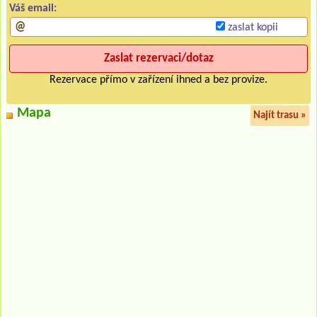
Váš email:
zaslat kopii
Rezervace přímo v zařízení ihned a bez provize.
Mapa
Najít trasu »