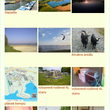
šlapadla
Atrakce areálu
vybavené rodinné 4L
vybavené rodinné 4L
stany
stany
plánek kempu