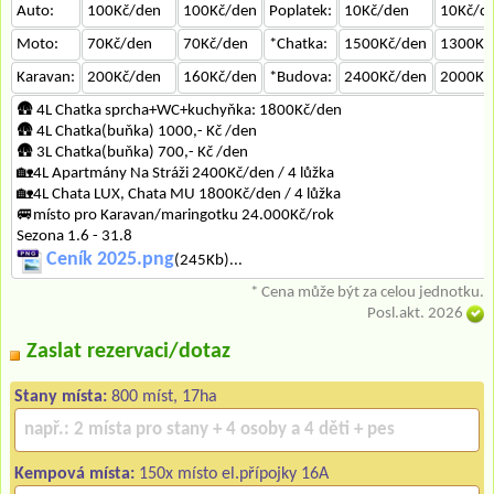
Auto:
100Kč/den
100Kč/den
Poplatek:
10Kč/den
10Kč/d
Moto:
70Kč/den
70Kč/den
*Chatka:
1500Kč/den
1300Kč
Karavan:
200Kč/den
160Kč/den
*Budova:
2400Kč/den
2000Kč
🛖 4L Chatka sprcha+WC+kuchyňka: 1800Kč/den
🛖 4L Chatka(buňka) 1000,- Kč /den
🛖 3L Chatka(buňka) 700,- Kč /den
🏡4L Apartmány Na Stráži 2400Kč/den / 4 lůžka
🏡4L Chata LUX, Chata MU 1800Kč/den / 4 lůžka
🚐místo pro Karavan/maringotku 24.000Kč/rok
Sezona 1.6 - 31.8
Ceník 2025.png
(245Kb)...
* Cena může být za celou jednotku.
Posl.akt. 2026
Zaslat rezervaci/dotaz
Stany místa:
800 míst, 17ha
Kempová místa:
150x místo el.přípojky 16A