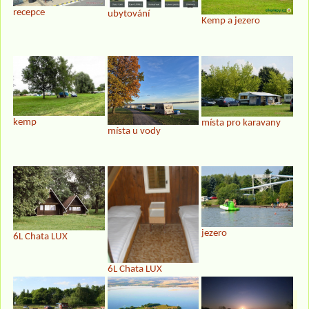
recepce
ubytování
Kemp a jezero
kemp
místa pro karavany
místa u vody
jezero
6L Chata LUX
6L Chata LUX