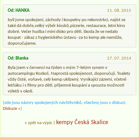
Od: HANKA
11. 08. 2015
byli jsme spokojení, záchody i koupelny po rekonstrkci, najíst se
také dá dobře,velký výběr kiosků,pizzerie, restaurace, letní kino
dobré. Večer hudba i mini disko pro děti. škoda že se nedalo
koupat - zákaz z hygienického ústavu -za to kemp ale nemůže,
doporučujeme.
Od: Blanka
27. 07. 2014
Byla jsem v červenci na týden s mým 7-letým synem v
autocampingu Rozkoš. Naprostá spokojenost, doporučuji. Toalety
vždy čisté, voňavé, celý kemp uklizený. Vynikající zázemí, včetně
letňáku i s filmy pro děti, příjemné koupání a spousta možností
výletů v okolí.
(zde jsou názory spokojených návštěvníků, všechny jsou v diskuzi,
Diskuze »
)
kempy Česká Skalice
«
zpět na výpis
|