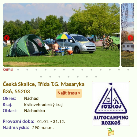
kemp
Česká Skalice
, Třída T.G. Masaryka
836, 55203
Najít trasu »
Okres:
Náchod
Kraj:
Královéhradecký kraj
Oblast:
Náchodsko
Provozní doba:
01.01. - 31.12.
Nadm.výška:
290 m.n.m.