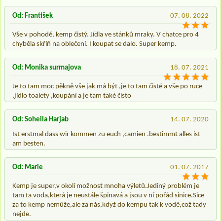
Od: František
07. 08. 2022
Vše v pohodě, kemp čistý. Jídla ve stánků mraky. V chatce pro 4
chyběla skříň na oblečení. I koupat se dalo. Super kemp.
Od: Monika surmajova
18. 07. 2021
Je to tam moc pěkně vše jak má být ,je to tam čisté a vše po ruce
,jídlo toalety ,koupání a je tam také čisto
Od: Soheila Harjab
14. 07. 2020
Ist erstmal dass wir kommen zu euch ,camien .bestimmt alles ist
am besten.
Od: Marie
01. 07. 2017
Kemp je super,v okolí možnost mnoha výletů.Jediný problém je
tam ta voda,která je neustále špinavá a jsou v ní pořád sinice.Sice
za to kemp nemůže,ale za nás,když do kempu tak k vodě,což tady
nejde.