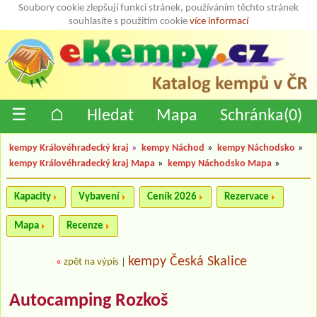
Soubory cookie zlepšují funkci stránek, používáním těchto stránek
souhlasíte s použitím cookie
více informací
☰
⌂
Hledat
Mapa
Schránka(
0
)
kempy Královéhradecký kraj
»
kempy Náchod
»
kempy Náchodsko
»
kempy Královéhradecký kraj Mapa
»
kempy Náchodsko Mapa
»
Kapacity
Vybavení
Ceník 2026
Rezervace
Mapa
Recenze
kempy Česká Skalice
«
zpět na výpis
|
Autocamping Rozkoš