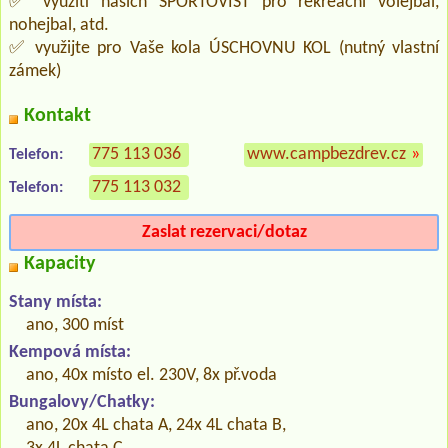
✅ využití našich SPORTOVIŠŤ pro rekreační volejbal,
nohejbal, atd.
✅ využijte pro Vaše kola ÚSCHOVNU KOL (nutný vlastní
zámek)
Kontakt
775 113 036
www.campbezdrev.cz
»
Telefon:
775 113 032
Telefon:
Zaslat rezervaci/dotaz
Kapacity
Stany místa:
ano, 300 míst
Kempová místa:
ano, 40x místo el. 230V, 8x př.voda
Bungalovy/Chatky:
ano, 20x 4L chata A, 24x 4L chata B,