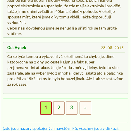
Jednou jsme si udělali i dlouhý výlet na kolech, půjčili jsme si
poprvé elektrokola a super bylo, že zde mají elektrokola i pro děti,
takže jsme s nimi zvládli asi 40km a úplně v pohodě. V okolí je
spousta míst, které jsme díky tomu viděli. Takže doporučuji
vyzkoušet.
Celou naší dovolenou jsme se nenudili a příští rok se tam určitě
vrátíme.
Od: Hynek
28. 08. 2015
Co se týče kempu a vybavení vč. okolí nemá to chybu jezdime
kazdorocne na 2 dny po ceste k Lipnu a fakt super
, zejména vodní atrakce. Jen je škoda změny jídelny, bylo to sice
zastarale, ale na výběr bylo z mnoha jídel vč. salátů atd a palacinka
pro děti za 15Kč. Letos to bylo bohuzel jinak. Ale i tak se zastavíme
za rok zase.
1
2
3
»
(zde jsou názory spokojených návštěvníků, všechny jsou v diskuzi,