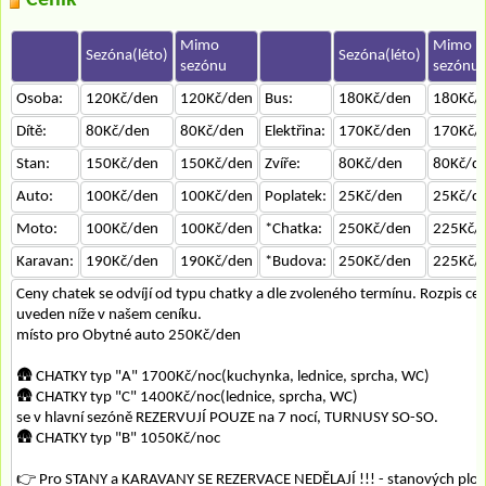
Mimo
Mimo
Sezóna(léto)
Sezóna(léto)
sezónu
sezónu
Osoba:
120Kč/den
120Kč/den
Bus:
180Kč/den
180Kč/
Dítě:
80Kč/den
80Kč/den
Elektřina:
170Kč/den
170Kč/
Stan:
150Kč/den
150Kč/den
Zvíře:
80Kč/den
80Kč/d
Auto:
100Kč/den
100Kč/den
Poplatek:
25Kč/den
25Kč/d
Moto:
100Kč/den
100Kč/den
*Chatka:
250Kč/den
225Kč/
Karavan:
190Kč/den
190Kč/den
*Budova:
250Kč/den
225Kč/
Ceny chatek se odvíjí od typu chatky a dle zvoleného termínu. Rozpis cen
uveden níže v našem ceníku.
místo pro Obytné auto 250Kč/den
🛖 CHATKY typ "A" 1700Kč/noc(kuchynka, lednice, sprcha, WC)
🛖 CHATKY typ "C" 1400Kč/noc(lednice, sprcha, WC)
se v hlavní sezóně REZERVUJÍ POUZE na 7 nocí, TURNUSY SO-SO.
🛖 CHATKY typ "B" 1050Kč/noc
👉 Pro STANY a KARAVANY SE REZERVACE NEDĚLAJÍ !!! - stanových ploc