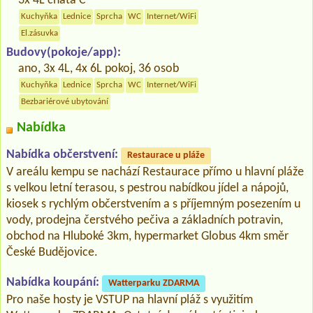
3x 4L chata C
Kuchyňka
Lednice
Sprcha
WC
Internet/WiFi
El.zásuvka
Budovy(pokoje/app):
ano, 3x 4L, 4x 6L pokoj, 36 osob
Kuchyňka
Lednice
Sprcha
WC
Internet/WiFi
Bezbariérové ubytování
Nabídka
Nabídka občerstvení:
Restaurace u pláže
V areálu kempu se nachází Restaurace přímo u hlavní pláže
s velkou letní terasou, s pestrou nabídkou jídel a nápojů,
kiosek s rychlým občerstvením a s příjemným posezením u
vody, prodejna čerstvého pečiva a základních potravin,
obchod na Hluboké 3km, hypermarket Globus 4km směr
České Budějovice.
Nabídka koupání:
Watterparku ZDARMA
Pro naše hosty je VSTUP na hlavní pláž s využitím