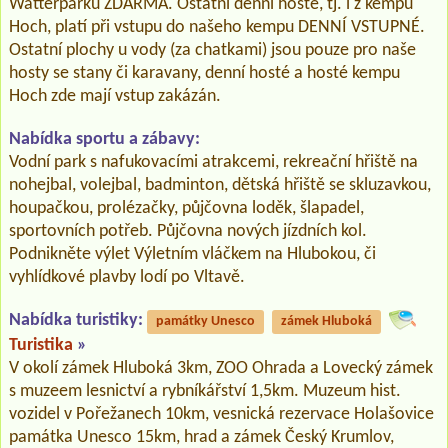
Watterparku ZDARMA. Ostatní denní hosté, tj. i z kempu
Hoch, platí při vstupu do našeho kempu DENNÍ VSTUPNÉ.
Ostatní plochy u vody (za chatkami) jsou pouze pro naše
hosty se stany či karavany, denní hosté a hosté kempu
Hoch zde mají vstup zakázán.
Nabídka sportu a zábavy:
Vodní park s nafukovacími atrakcemi, rekreační hřiště na
nohejbal, volejbal, badminton, dětská hřiště se skluzavkou,
houpačkou, prolézačky, půjčovna loděk, šlapadel,
sportovních potřeb. Půjčovna nových jízdních kol.
Podnikněte výlet Výletním vláčkem na Hlubokou, či
vyhlídkové plavby lodí po Vltavě.
Nabídka turistiky:
památky Unesco
zámek Hluboká
Turistika
»
V okolí zámek Hluboká 3km, ZOO Ohrada a Lovecký zámek
s muzeem lesnictví a rybníkářství 1,5km. Muzeum hist.
vozidel v Pořežanech 10km, vesnická rezervace Holašovice
památka Unesco 15km, hrad a zámek Český Krumlov,