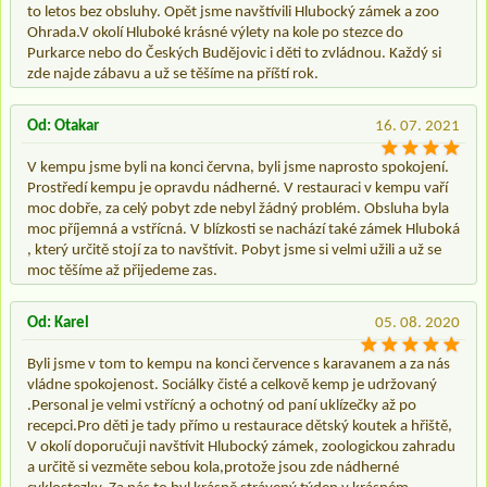
to letos bez obsluhy. Opět jsme navštívili Hlubocký zámek a zoo
Ohrada.V okolí Hluboké krásné výlety na kole po stezce do
Purkarce nebo do Českých Budějovic i děti to zvládnou. Každý si
zde najde zábavu a už se těšíme na příští rok.
Od: Otakar
16. 07. 2021
V kempu jsme byli na konci června, byli jsme naprosto spokojení.
Prostředí kempu je opravdu nádherné. V restauraci v kempu vaří
moc dobře, za celý pobyt zde nebyl žádný problém. Obsluha byla
moc příjemná a vstřícná. V blízkosti se nachází také zámek Hluboká
, který určitě stojí za to navštívit. Pobyt jsme si velmi užili a už se
moc těšíme až přijedeme zas.
Od: Karel
05. 08. 2020
Byli jsme v tom to kempu na konci července s karavanem a za nás
vládne spokojenost. Sociálky čisté a celkově kemp je udržovaný
.Personal je velmi vstřícný a ochotný od paní uklízečky až po
recepci.Pro děti je tady přímo u restaurace dětský koutek a hřiště,
V okolí doporučuji navštívit Hlubocký zámek, zoologickou zahradu
a určitě si vezměte sebou kola,protože jsou zde nádherné