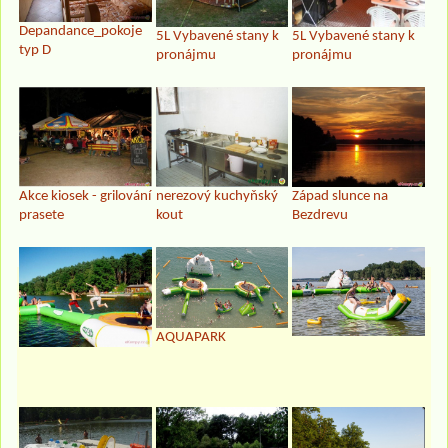
Depandance_pokoje
5L Vybavené stany k
5L Vybavené stany k
typ D
pronájmu
pronájmu
Západ slunce na
Akce kiosek - grilování
nerezový kuchyňský
Bezdrevu
prasete
kout
AQUAPARK