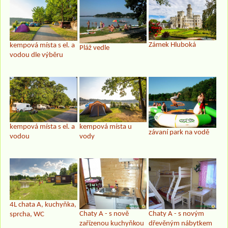
Zámek Hluboká
kempová místa s el. a
Pláž vedle
vodou dle výběru
kempová místa s el. a
kempová místa u
závaní park na vodě
vodou
vody
4L chata A, kuchyňka,
Chaty A - s nově
Chaty A - s novým
sprcha, WC
zařízenou kuchyňkou
dřevěným nábytkem