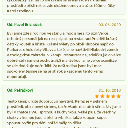
cyklostezky. Za nás to byl krásně strávený týden v krásném
prostředí a příští rok se zde ukážeme znovu a už se těšíme. Díky
Karel s rodinou.
Od: Pavel Břicháček
03. 08. 2020
Byli jsme zde s rodinou ve stanu a moc jsme si to užili.Velice
ochotný personál jak na recepci,tak na restauraci.Pro děti krásný
dětský koutek a hřiště. Krásné výlety po okolí Hluboké např. do
Purkarce o kolo řeky Vltavy a také jsme navštívili Hlubocký zámek
a zoologickou zahradu. V kempu restaurace na jedničku,jídlo velice
dobré vždy jsme si pochutnali.S manželkou jsme velice ocenili,že
se zde dodržuje noční klid. Za naší rodinu jsme byli moc
spokojený,těšíme se na příští rok a každému tento kemp
doporučuji.
Od: Petráčkovi
31. 10. 2018
Tento kemp určitě doporučuji navštívit. Kemp je v pěkném
prostředí, obklopený stromy, takže všude dostatek stínu. My jsme
byli v chatce s WC, sprchou a kuchyňkou. Velké plus, že všechny
chatky v kempu jsou u břehu rybníka, takže koupání super.
Spoustu vyžití pro děti, pořád měly co dělat.