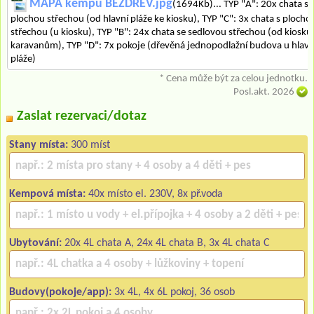
MAPA kempu BEZDREV.jpg
(1694Kb)... TYP "A": 20x chata s
plochou střechou (od hlavní pláže ke kiosku), TYP "C": 3x chata s plocho
střechou (u kiosku), TYP "B": 24x chata se sedlovou střechou (od kiosku
karavanům), TYP "D": 7x pokoje (dřevěná jednopodlažní budova u hlavn
pláže)
* Cena může být za celou jednotku.
Posl.akt. 2026
Zaslat rezervaci/dotaz
Stany místa:
300 míst
Kempová místa:
40x místo el. 230V, 8x př.voda
Ubytování:
20x 4L chata A, 24x 4L chata B, 3x 4L chata C
Budovy(pokoje/app):
3x 4L, 4x 6L pokoj, 36 osob