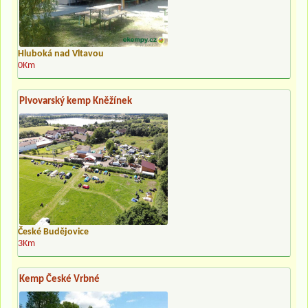
Hluboká nad Vltavou
0Km
Pivovarský kemp Kněžínek
České Budějovice
3Km
Kemp České Vrbné