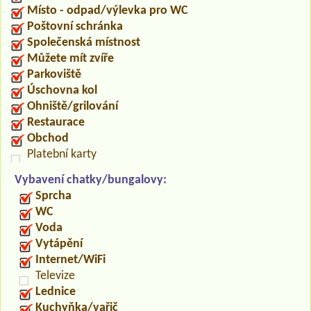
Místo - odpad/výlevka pro WC
Poštovní schránka
Společenská místnost
Můžete mít zvíře
Parkoviště
Úschovna kol
Ohniště/grilování
Restaurace
Obchod
Platební karty
Vybavení chatky/bungalovy:
Sprcha
WC
Voda
Vytápění
Internet/WiFi
Televize
Lednice
Kuchyňka/vařič