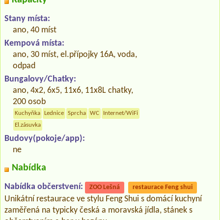
Stany místa:
ano, 40 míst
Kempová místa:
ano, 30 míst, el.přípojky 16A, voda,
odpad
Bungalovy/Chatky:
ano, 4x2, 6x5, 11x6, 11x8L chatky,
200 osob
Kuchyňka
Lednice
Sprcha
WC
Internet/WiFi
El.zásuvka
Budovy(pokoje/app):
ne
Nabídka
Nabídka občerstvení:
ZOO Lešná
restaurace Feng shui
Unikátní restaurace ve stylu Feng Shui s domácí kuchyní
zaměřená na typicky česká a moravská jídla, stánek s