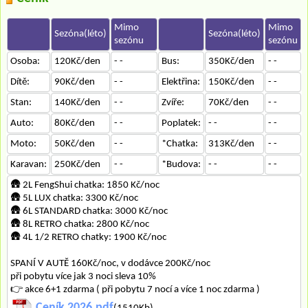
Mimo
Mimo
Sezóna(léto)
Sezóna(léto)
sezónu
sezónu
Osoba:
120Kč/den
- -
Bus:
350Kč/den
- -
Dítě:
90Kč/den
- -
Elektřina:
150Kč/den
- -
Stan:
140Kč/den
- -
Zvíře:
70Kč/den
- -
Auto:
80Kč/den
- -
Poplatek:
- -
- -
Moto:
50Kč/den
- -
*Chatka:
313Kč/den
- -
Karavan:
250Kč/den
- -
*Budova:
- -
- -
🛖 2L FengShui chatka: 1850 Kč/noc
🛖 5L LUX chatka: 3300 Kč/noc
🛖 6L STANDARD chatka: 3000 Kč/noc
🛖 8L RETRO chatka: 2800 Kč/noc
🛖 4L 1/2 RETRO chatky: 1900 Kč/noc
SPANÍ V AUTĚ 160Kč/noc, v dodávce 200Kč/noc
při pobytu více jak 3 noci sleva 10%
👉 akce 6+1 zdarma ( při pobytu 7 nocí a více 1 noc zdarma )
Ceník 2026.pdf
(1510Kb)...