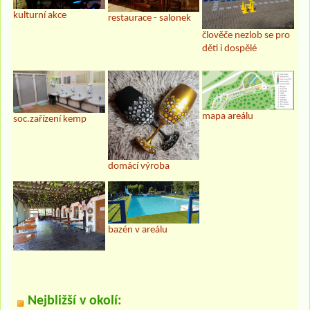
kulturní akce
restaurace - salonek
člověče nezlob se pro
děti i dospělé
mapa areálu
soc.zařízení kemp
domácí výroba
bazén v areálu
Nejbližší v okolí: