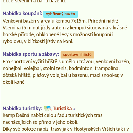
občerstvením a bar u bazénu.
Nabídka koupání:
vyhřívaný bazén
Venkovní bazén v areálu kempu 7x15m. Přírodní nádrž
Všemina (5 minut jízdy autem z kempu) situovaná v krásné
horské přírodě, obklopené lesy s možností koupání i
rybolovu, v blízkosti jízdy na koni.
Nabídka sportu a zábavy:
sportovní hřiště
Pro sportovní vyžití hřiště s umělou trávou, venkovní bazén,
nohejbal, volejbal, stolní tenis, badminton, trampolína,
dětská hřiště, plážový volejbal u bazénu, maxi snooker, v
okolí koně
Nabídka turistiky:
Turistika
»
Kemp Dešná nabízí celou řadu turistických tras
nacházejících se přímo v jeho okolí.
Díky své poloze nabízí trasy jak v Hostýnských Vrších tak i v