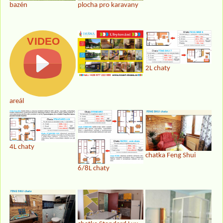
bazén
plocha pro karavany
2L chaty
areál
4L chaty
chatka Feng Shui
6/8L chaty