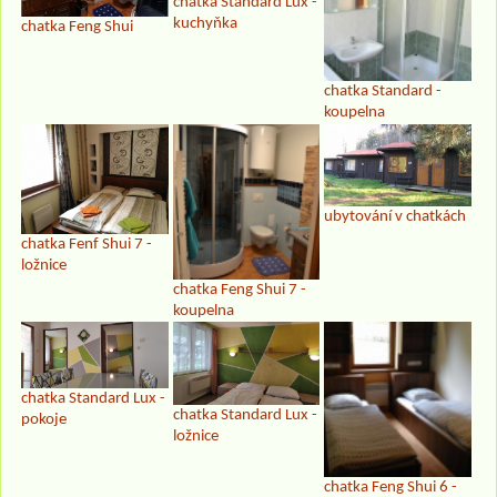
chatka Standard Lux -
kuchyňka
chatka Feng Shui
chatka Standard -
koupelna
ubytování v chatkách
chatka Fenf Shui 7 -
ložnice
chatka Feng Shui 7 -
koupelna
chatka Standard Lux -
chatka Standard Lux -
pokoje
ložnice
chatka Feng Shui 6 -