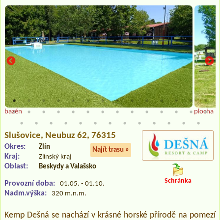
bazén
plocha p
Slušovice
, Neubuz 62, 76315
Okres:
Zlín
Najít trasu »
Kraj:
Zlínský kraj
Oblast:
Beskydy a Valašsko
Schránka
Provozní doba:
01.05. - 01.10.
Nadm.výška:
320 m.n.m.
Kemp Dešná se nachází v krásné horské přírodě na pomezí