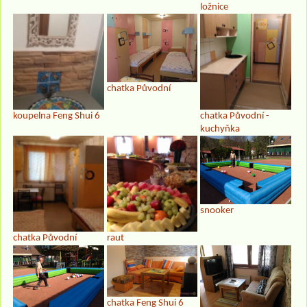
ložnice
chatka Původní
koupelna Feng Shui 6
chatka Původní -
kuchyňka
snooker
chatka Původní
raut
chatka Feng Shui 6