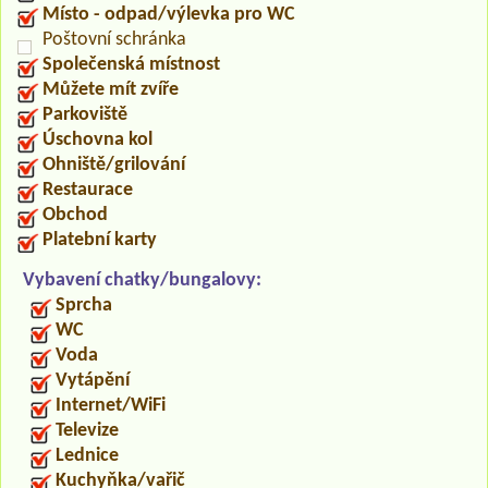
Místo - odpad/výlevka pro WC
Poštovní schránka
Společenská místnost
Můžete mít zvíře
Parkoviště
Úschovna kol
Ohniště/grilování
Restaurace
Obchod
Platební karty
Vybavení chatky/bungalovy:
Sprcha
WC
Voda
Vytápění
Internet/WiFi
Televize
Lednice
Kuchyňka/vařič