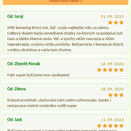
Vložit nový názor
»
Od: Juraj
21. 09. 2025
Milý kemping ktorý má, žiaľ, svoje najlepšie roky za sebou.
Celkový dojem kazia zanedbané chatky na ktorých sa podpísal zub
času a blízka hlavná cesta. WC a sprchy ničím neurazia a ničím
neprekvapia, svojmu účelu poslúžia. Reštaurácia v kempe je dobrá
s milou obsluhou a varia tam chutne.
Od: Zbyněk Novák
16. 09. 2024
Fakt super byli jsme moc spokojený
Od: Zdena
18. 09. 2023
Krásné prostředí, ubytování nám velmi vyhovovalo, bazén i
restaurace včetně ostatního vyžití super
Od: Jack
11. 09. 2023