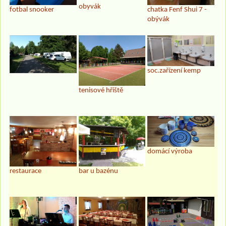
obyvák
fotbal snooker
chatka Fenf Shui 7 -
obývák
soc.zařízení kemp
tenisové hřiště
domácí výroba
restaurace
bar u bazénu