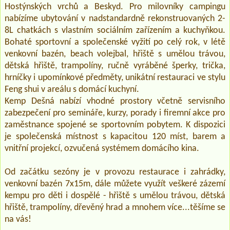
Hostýnských vrchů a Beskyd. Pro milovníky campingu
nabízíme ubytování v nadstandardně rekonstruovaných 2-
8L chatkách s vlastním sociálním zařízením a kuchyňkou.
Bohaté sportovní a společenské vyžití po celý rok, v létě
venkovní bazén, beach volejbal, hřiště s umělou trávou,
dětská hřiště, trampolíny, ručně vyráběné šperky, trička,
hrníčky i upomínkové předměty, unikátní restauraci ve stylu
Feng shui v areálu s domácí kuchyní.
Kemp Dešná nabízí vhodné prostory včetně servisního
zabezpečení pro semináře, kurzy, porady i firemní akce pro
zaměstnance spojené se sportovním pobytem. K dispozici
je společenská místnost s kapacitou 120 míst, barem a
vnitřní projekcí, ozvučená systémem domácího kina.
Od začátku sezóny je v provozu restaurace i zahrádky,
venkovní bazén 7x15m, dále můžete využít veškeré zázemí
kempu pro děti i dospělé - hřiště s umělou trávou, dětská
hřiště, trampolíny, dřevěný hrad a mnohem více...těšíme se
na vás!