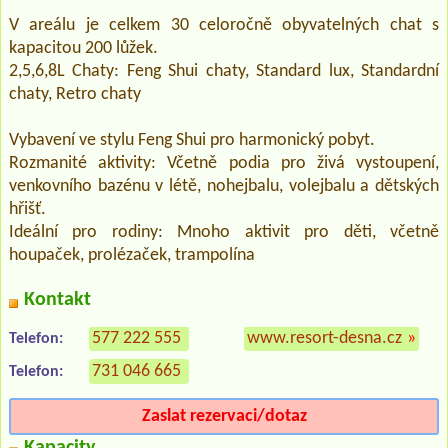
V areálu je celkem 30 celoročně obyvatelných chat s
kapacitou 200 lůžek.
2,5,6,8L Chaty: Feng Shui chaty, Standard lux, Standardní
chaty, Retro chaty
Vybavení ve stylu Feng Shui pro harmonický pobyt.
Rozmanité aktivity: Včetně podia pro živá vystoupení,
venkovního bazénu v létě, nohejbalu, volejbalu a dětských
hřišť.
Ideální pro rodiny: Mnoho aktivit pro děti, včetně
houpaček, prolézaček, trampolína
Kontakt
577 222 555
www.resort-desna.cz
»
Telefon:
731 046 665
Telefon:
Zaslat rezervaci/dotaz
Kapacity