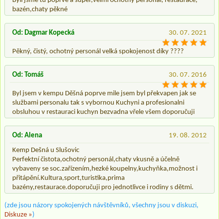
Byli jsme tu poprvé a super,velmi ochotný personál, restaurace,
bazén,chaty pěkné
Od: Dagmar Kopecká
30. 07. 2021
Pěkný, čistý, ochotný personál velká spokojenost díky ????
Od: Tomáš
30. 07. 2016
Byl jsem v kempu Děšná poprve mile jsem byl překvapen jak se
službami personalu tak s vybornou Kuchyni a profesionalni
obsluhou v restauraci kuchyn bezvadna vřele všem doporučuji
Od: Alena
19. 08. 2012
Kemp Dešná u Slušovic
Perfektní čistota,ochotný personál,chaty vkusně a účelně
vybaveny se soc.zařízením,hezké koupelny,kuchyňka,možnost i
přitápění.Kultura,sport,turistika,prima
bazény,restaurace.doporučuji pro jednotlivce i rodiny s dětmi.
(zde jsou názory spokojených návštěvníků, všechny jsou v diskuzi,
Diskuze »
)