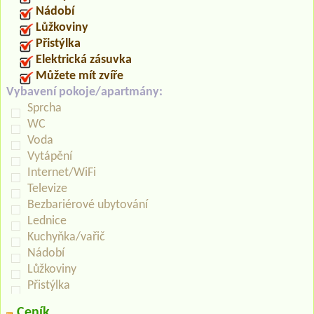
Nádobí
Lůžkoviny
Přistýlka
Elektrická zásuvka
Můžete mít zvíře
Vybavení pokoje/apartmány:
Sprcha
WC
Voda
Vytápění
Internet/WiFi
Televize
Bezbariérové ubytování
Lednice
Kuchyňka/vařič
Nádobí
Lůžkoviny
Přistýlka
Ceník