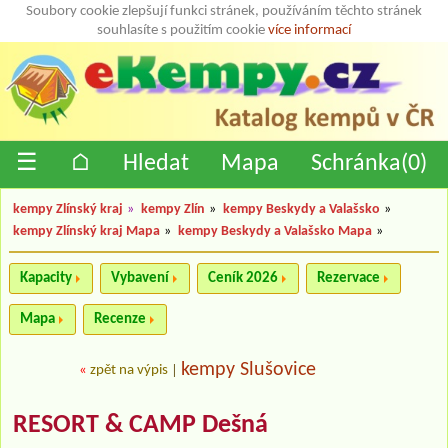
Soubory cookie zlepšují funkci stránek, používáním těchto stránek
souhlasíte s použitím cookie
více informací
☰
⌂
Hledat
Mapa
Schránka(
0
)
kempy Zlínský kraj
»
kempy Zlín
»
kempy Beskydy a Valašsko
»
kempy Zlínský kraj Mapa
»
kempy Beskydy a Valašsko Mapa
»
Kapacity
Vybavení
Ceník 2026
Rezervace
Mapa
Recenze
kempy Slušovice
«
zpět na výpis
|
RESORT & CAMP Dešná