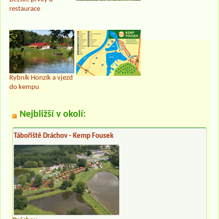
restaurace
Rybník Honzík a vjezd
do kempu
Nejbližší v okolí:
Tábořiště Dráchov - Kemp Fousek