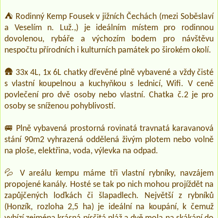
⛺ Rodinný Kemp Fousek v jižních Čechách (mezi Soběslaví
a Veselím n. Luž.,) je ideálním místem pro rodinnou
dovolenou, rybáře a výchozím bodem pro návštěvu
nespočtu přírodních i kulturních památek po širokém okolí.
🛖 33x 4L, 1x 6L chatky dřevěné plně vybavené a vždy čisté
s vlastní koupelnou a kuchyňkou s lednicí, Wifi. V ceně
povlečení pro dvě osoby nebo vlastní. Chatka č.2 je pro
osoby se sníženou pohyblivostí.
🚐 Plně vybavená prostorná rovinatá travnatá karavanová
stání 90m2 vyhrazená oddělená živým plotem nebo volně
na ploše, elektřina, voda, výlevka na odpad.
💦 V areálu kempu máme tři vlastní rybníky, navzájem
propojené kanály. Hosté se tak po nich mohou projíždět na
zapůjčených loďkách či šlapadlech. Největší z rybníků
(Honzík, rozloha 2,5 ha) je ideální na koupání, k čemuž