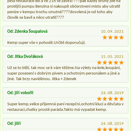
plná restaurace lidí a ve 21h se zavirá????pak každý druhý jde na
protější pumpu Benzina si nakoupit občerstvení místo aby utratil
peníze v kempu trochu smutné????dovolená je od toho aby
člověk se bavil a něco utratil????
Od: Zdenka Šoupalová
10. 09. 2021
Kemp super vše v pohodě.Určitě doporučuji.
Od: Jitka Dvořáková
15. 05. 2021
Už se to blíží, tak moc se k vám těšíme.Na výlety na kole,koupání,
super posezení s dobrým pivem a ochotným personálem a jiné a
jiné. Tak brzy naviděnou. Jitka + Zdenek
Od: jiří vobořil
24. 08. 2019
Super kemp,velice příjemná paní recepční,ochotní kluci a děvčata v
restauraci,chatky prostě paráda.Takto má vypadat kemp.
Od: jiiří
24. 08. 2019