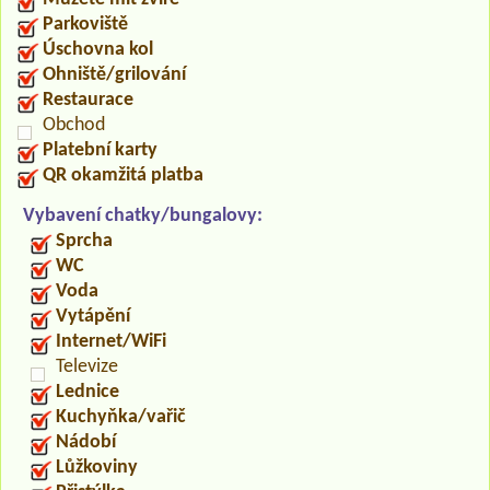
Parkoviště
Úschovna kol
Ohniště/grilování
Restaurace
Obchod
Platební karty
QR okamžitá platba
Vybavení chatky/bungalovy:
Sprcha
WC
Voda
Vytápění
Internet/WiFi
Televize
Lednice
Kuchyňka/vařič
Nádobí
Lůžkoviny