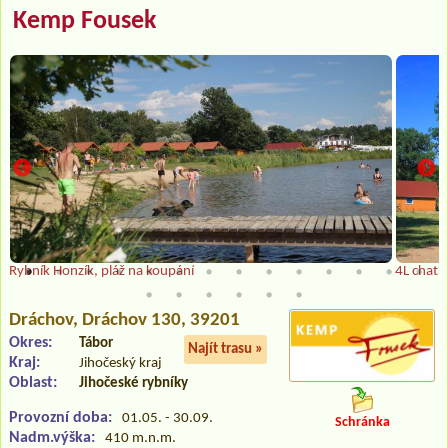
Kemp Fousek
Rybník Honzík, pláž na koupání
4L chatk
Dráchov
, Dráchov 130, 39201
Okres:
Tábor
Najít trasu »
Kraj:
Jihočeský kraj
Oblast:
Jihočeské rybníky
Provozní doba:
01.05. - 30.09.
Schránka
Nadm.výška:
410 m.n.m.