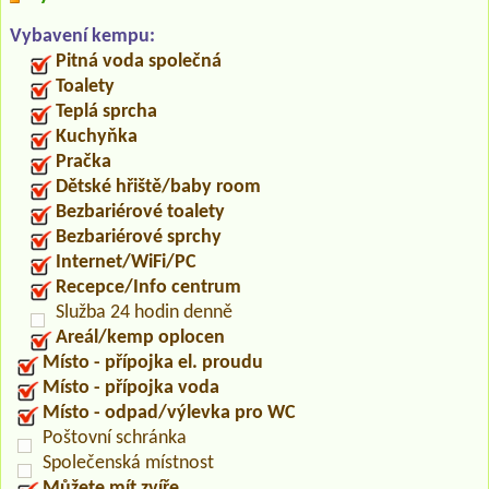
Vybavení kempu:
Pitná voda společná
Toalety
Teplá sprcha
Kuchyňka
Pračka
Dětské hřiště/baby room
Bezbariérové toalety
Bezbariérové sprchy
Internet/WiFi/PC
Recepce/Info centrum
Služba 24 hodin denně
Areál/kemp oplocen
Místo - přípojka el. proudu
Místo - přípojka voda
Místo - odpad/výlevka pro WC
Poštovní schránka
Společenská místnost
Můžete mít zvíře