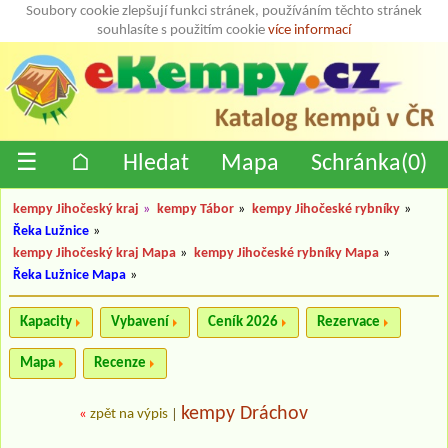
Soubory cookie zlepšují funkci stránek, používáním těchto stránek
souhlasíte s použitím cookie
více informací
☰
⌂
Hledat
Mapa
Schránka(
0
)
kempy Jihočeský kraj
»
kempy Tábor
»
kempy Jihočeské rybníky
»
Řeka Lužnice
»
kempy Jihočeský kraj Mapa
»
kempy Jihočeské rybníky Mapa
»
Řeka Lužnice Mapa
»
Kapacity
Vybavení
Ceník 2026
Rezervace
Mapa
Recenze
kempy Dráchov
«
zpět na výpis
|