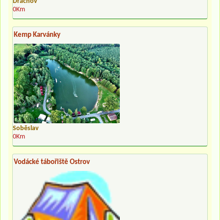
Dráchov
0Km
Kemp Karvánky
Soběslav
0Km
Vodácké tábořiště Ostrov