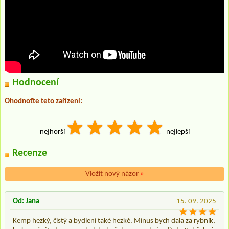
Hodnocení
Ohodnoťte teto zařízení:
nejhorší
nejlepší
Recenze
Vložit nový názor
»
Od: Jana
15. 09. 2025
Kemp hezký, čistý a bydlení také hezké. Mínus bych dala za rybník,