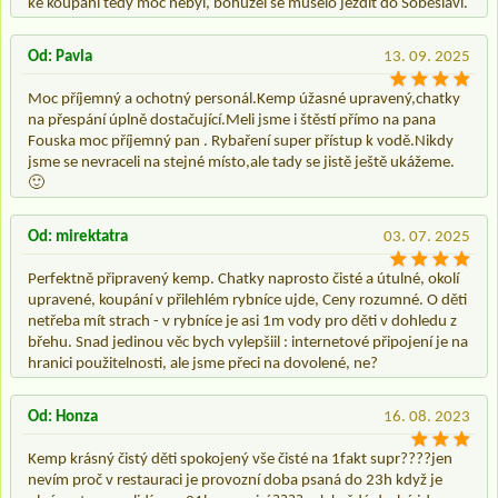
ke koupání tedy moc nebyl, bohužel se muselo jezdit do Soběslavi.
Od: Pavla
13. 09. 2025
Moc příjemný a ochotný personál.Kemp úžasné upravený,chatky
na přespání úplně dostačující.Meli jsme i štěstí přímo na pana
Fouska moc příjemný pan . Rybaření super přístup k vodě.Nikdy
jsme se nevraceli na stejné místo,ale tady se jistě ještě ukážeme.
🙂
Od: mirektatra
03. 07. 2025
Perfektně připravený kemp. Chatky naprosto čisté a útulné, okolí
upravené, koupání v přilehlém rybníce ujde, Ceny rozumné. O děti
netřeba mít strach - v rybníce je asi 1m vody pro děti v dohledu z
břehu. Snad jedinou věc bych vylepšiil : internetové připojení je na
hranici použitelnosti, ale jsme přeci na dovolené, ne?
Od: Honza
16. 08. 2023
Kemp krásný čistý děti spokojený vše čisté na 1fakt supr????jen
nevím proč v restauraci je provozní doba psaná do 23h když je