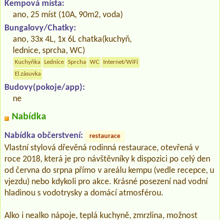
Kempová místa:
ano, 25 míst (10A, 90m2, voda)
Bungalovy/Chatky:
ano, 33x 4L, 1x 6L chatka(kuchyň,
lednice, sprcha, WC)
Kuchyňka
Lednice
Sprcha
WC
Internet/WiFi
El.zásuvka
Budovy(pokoje/app):
ne
Nabídka
Nabídka občerstvení:
restaurace
Vlastní stylová dřevěná rodinná restaurace, otevřená v
roce 2018, která je pro návštěvníky k dispozici po celý den
od června do srpna přímo v areálu kempu (vedle recepce, u
vjezdu) nebo kdykoli pro akce. Krásné posezení nad vodní
hladinou s vodotrysky a domácí atmosférou.
Alko i nealko nápoje, teplá kuchyně, zmrzlina, možnost