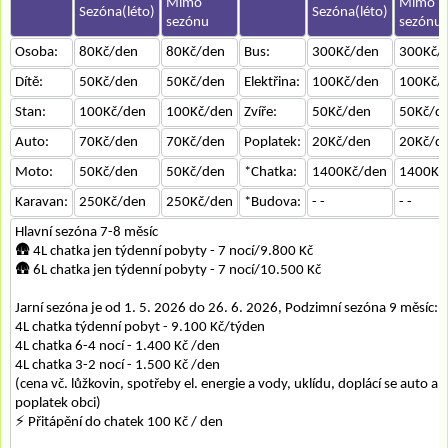
Mimo
Mimo
Sezóna(léto)
Sezóna(léto)
sezónu
sezónu
Osoba:
80Kč/den
80Kč/den
Bus:
300Kč/den
300Kč/
Dítě:
50Kč/den
50Kč/den
Elektřina:
100Kč/den
100Kč/
Stan:
100Kč/den
100Kč/den
Zvíře:
50Kč/den
50Kč/d
Auto:
70Kč/den
70Kč/den
Poplatek:
20Kč/den
20Kč/d
Moto:
50Kč/den
50Kč/den
*Chatka:
1400Kč/den
1400Kč
Karavan:
250Kč/den
250Kč/den
*Budova:
- -
- -
Hlavní sezóna 7-8 měsíc
🛖 4L chatka jen týdenní pobyty - 7 nocí/9.800 Kč
🛖 6L chatka jen týdenní pobyty - 7 nocí/10.500 Kč
Jarní sezóna je od 1. 5. 2026 do 26. 6. 2026, Podzimní sezóna 9 měsíc:
4L chatka týdenní pobyt - 9.100 Kč/týden
4L chatka 6-4 nocí - 1.400 Kč /den
4L chatka 3-2 nocí - 1.500 Kč /den
(cena vč. lůžkovin, spotřeby el. energie a vody, uklídu, doplácí se auto a
poplatek obci)
⚡ Přitápění do chatek 100 Kč / den