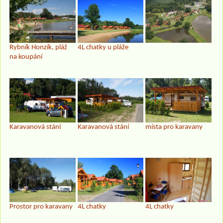
Rybník Honzík, pláž
4L chatky u pláže
na koupání
Karavanová stání
Karavanová stání
místa pro karavany
Prostor pro karavany
4L chatky
4L chatky