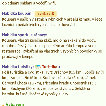
objednání snídaní a večeří, wifi.
Nabídka koupání:
rybník a pláž
Koupání v našich vlastních rybnících v areálu kempu, v řece
Lužnici a nedalekých rybnících a pískovnách.
Nabídka sportu a zábavy:
Koupání, vlastní písečná pláž, molo na skákání do vody,
mnoho dětských atrakcí po celém areálu kempu a vedle
restaurace. Rybaření na vlastních 3 rybnících povolenky se
prodávají v kempu.
Nabídka turistiky:
Turistika
»
Pěší turistika a cyklistika. Tvrz Dráchov (0,5 km), Soběslav (4
km), zámek Lžín (6 km), Borkovická blata (6 km), zámek
Červená Lhota (13 km), zřícenina hradu Choustník (15,5
km), Bechyně (20 km), vesnice ve stylu tzv. Selského
baroka, krásné jihočeské rybníky a lesy.
Vybavení