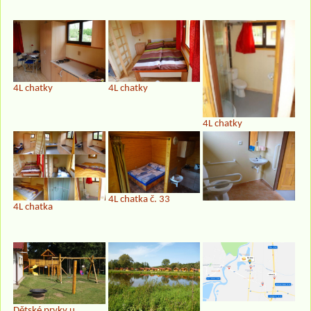
4L chatky
4L chatky
4L chatky
4L chatka č. 33
4L chatka
Dětské prvky u