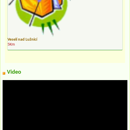
Veselí nad Lužnicí
5Km
Video