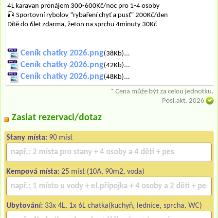
4L karavan pronájem 300-600Kč/noc pro 1-4 osoby
🎣 Sportovní rybolov “rybaření chyť a pusť” 200Kč/den
Dítě do 6let zdarma, žeton na sprchu 4minuty 30Kč
Ceník chatky 2026.png
(38Kb)...
Ceník chatky 2026.png
(42Kb)...
Ceník chatky 2026.png
(48Kb)...
* Cena může být za celou jednotku.
Posl.akt. 2026
Zaslat rezervaci/dotaz
Stany místa:
90 míst
Kempová místa:
25 míst (10A, 90m2, voda)
Ubytování:
33x 4L, 1x 6L chatka(kuchyň, lednice, sprcha, WC)