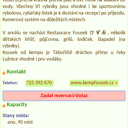
vybízí zejména krásná písčitá pláž a dvě mola na skákání do
vody. Všechny tři rybníky jsou vhodné i ke sportovnímu
rybolovu, rybářský lístek je k dostání na recepci po příjezdu.
Kamerový systém na důležitých místech.
V areálu se nachází Restaurace Fousek 🍺🍹🍝, několik
dětských hřišť, půjčovna, grilů, lodiček, šlapadel (na
rybníky).
Kousek od kempu je Tábořiště dráchov přímo u řeky
Lužnice vhodné i pro vodáky.
Kontakt
725 392 670
www.kempfousek.cz
»
Telefon:
Zaslat rezervaci/dotaz
Kapacity
Stany místa:
ano, 90 míst