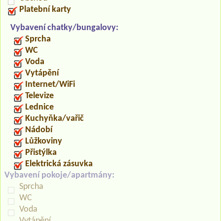
Platební karty
Vybavení chatky/bungalovy:
Sprcha
WC
Voda
Vytápění
Internet/WiFi
Televize
Lednice
Kuchyňka/vařič
Nádobí
Lůžkoviny
Přistýlka
Elektrická zásuvka
Vybavení pokoje/apartmány:
Sprcha
WC
Voda
Vytápění