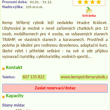
Provozní doba:
01.01. - 31.12.
Nadm.výška:
235 m.n.m.
Schránka
Kemp Stříbrný rybník leží nedaleko Hradce Králové.
Ubytování je možné v nově zařízených chatkách pro 12
osob, mobilhomech pro 4 osoby, ve vybavených stanech
TRAMP, ve vlastních stanech a karavanech. Prostředí a
poloha je ideální pro rodinnou dovolenou, adaptační kurz,
školní výlet i přítelské setkání - na své si zde přijdou
vyznavači turistiky, cykloturistiky, vodních sportů...
Kontakt
607 135 822
www.kempstribrnyrybnik.cz
Telefon:
Zaslat rezervaci/dotaz
Kapacity
Stany místa: