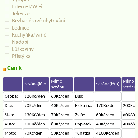
Internet/WiFi
Televize
Bezbariérové ubytování
Lednice
Kuchyňka/vařič
Nádobí
Lůžkoviny
Přistýlka
Ceník
Mimo
Mimo
Sezóna(léto)
Sezóna(léto)
sezónu
sezónu
Osoba:
120Kč/den
60Kč/den
Bus:
- -
- -
Dítě:
70Kč/den
40Kč/den
Elektřina:
170Kč/den
200Kč/
Stan:
130Kč/den
70Kč/den
Zvíře:
60Kč/den
60Kč/d
Auto:
100Kč/den
80Kč/den
Poplatek:
40Kč/den
40Kč/d
Moto:
70Kč/den
50Kč/den
*Chatka:
4100Kč/den
- -