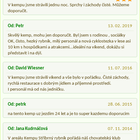
V kempu jsme strávili jednu noc. Sprchy i záchody čisté. Můžeme
doporučit.
Od: Petr
13. 02. 2019
Skvělý kemp, mohu jen doporučit. Byl jsem s rodinou , sociálky
OK, čisto, hezký rybník, milý personál a nová cyklostezka v lese asi
10 km s hospůdkami a atrakcemi...ideální na víkend, dokážu si
představit i na dýl.
Od: David Wiesner
11. 07. 2016
V kempu jsme strávili víkend a vše bylo v pořádku. Čisté záchody,
rychlá restaurace s dobrým jídlem a příjemné prostředí.
I personál má od nás jedničku.
Od: petrk
28. 06. 2015
na tento kemp uz jezdim 24 let a je to super kazdemu doporucim
Od: Jana Kudrnáčová
07. 11. 2014
V areálu Kempu Stříbrný rybník pořádá náš chovatelský klub