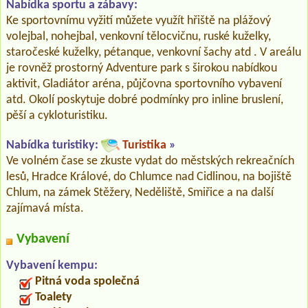
Nabídka sportu a zábavy:
Ke sportovnímu vyžití můžete využít hřiště na plážový
volejbal, nohejbal, venkovní tělocvičnu, ruské kuželky,
staročeské kuželky, pétanque, venkovní šachy atd . V areálu
je rovněž prostorný Adventure park s širokou nabídkou
aktivit, Gladiátor aréna, půjčovna sportovního vybavení
atd. Okolí poskytuje dobré podmínky pro inline bruslení,
pěší a cykloturistiku.
Nabídka turistiky:
Turistika
»
Ve volném čase se zkuste vydat do městských rekreačních
lesů, Hradce Králové, do Chlumce nad Cidlinou, na bojiště
Chlum, na zámek Stěžery, Neděliště, Smiřice a na další
zajímavá místa.
Vybavení
Vybavení kempu:
Pitná voda společná
Toalety