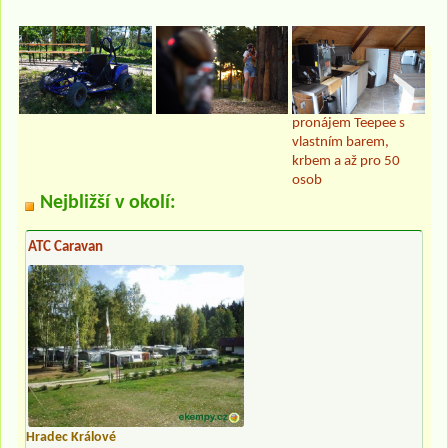
pronájem Teepee s
vlastním barem,
krbem a až pro 50
osob
Nejbližší v okolí:
ATC Caravan
Hradec Králové