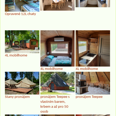
Opravené 12L chaty
4L mobilhome
4L mobilhome
4L mobilhome
Stany pronájem
pronájem Teepee s
pronájem Teepee
vlastním barem,
krbem a až pro 50
osob