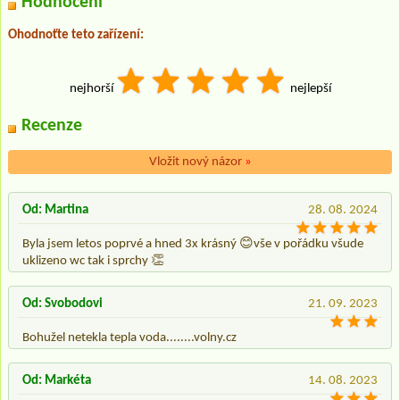
Hodnocení
Ohodnoťte teto zařízení:
nejhorší
nejlepší
Recenze
Vložit nový názor
»
Od: Martina
28. 08. 2024
Byla jsem letos poprvé a hned 3x krásný 😊vše v pořádku všude
uklizeno wc tak i sprchy 👏
Od: Svobodovi
21. 09. 2023
Bohužel netekla tepla voda........volny.cz
Od: Markéta
14. 08. 2023