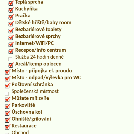
Teplá sprcha
Kuchyňka
Pračka
Dětské hřiště/baby room
Bezbariérové toalety
Bezbariérové sprchy
Internet/WiFi/PC
Recepce/Info centrum
Služba 24 hodin denně
Areál/kemp oplocen
Místo - přípojka el. proudu
Místo - odpad/výlevka pro WC
Poštovní schránka
Společenská místnost
Můžete mít zvíře
Parkoviště
Úschovna kol
Ohniště/grilování
Restaurace
Obchod