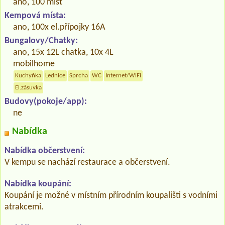
ano, 100 míst
Kempová místa:
ano, 100x el.přípojky 16A
Bungalovy/Chatky:
ano, 15x 12L chatka, 10x 4L
mobilhome
Kuchyňka
Lednice
Sprcha
WC
Internet/WiFi
El.zásuvka
Budovy(pokoje/app):
ne
Nabídka
Nabídka občerstvení:
V kempu se nachází restaurace a občerstvení.
Nabídka koupání:
Koupání je možné v místním přírodním koupališti s vodními
atrakcemi.