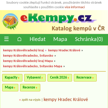
Soubory cookie zlepšují funkci stránek, používáním těchto stránek
souhlasíte s použitím cookie
více informací
☰
⌂
Hledat
Mapa
Schránka(
0
)
kempy Královéhradecký kraj
»
kempy Hradec Králové
»
kempy Královéhradecko, Svitavsko
»
kempy Královéhradecký kraj Mapa
»
kempy Královéhradecko, Svitavsko Mapa
»
Kapacity
Vybavení
Ceník 2026
Rezervace
Mapa
Recenze
kempy Hradec Králové
«
zpět na výpis
|