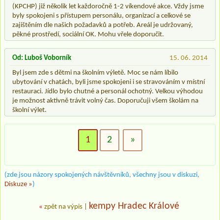
(KPCHP) již několik let každoročně 1-2 víkendové akce. Vždy jsme
byly spokojeni s přístupem personálu, organizací a celkové se
zajištěním dle našich požadavků a potřeb. Areál je udržovaný,
pěkné prostředí, sociální OK. Mohu vřele doporučit.
Od: Luboš Voborník
15. 06. 2014
Byl jsem zde s dětmi na školním výletě. Moc se nám líbilo
ubytování v chatách, byli jsme spokojeni i se stravováním v místní
restauraci. Jídlo bylo chutné a personál ochotný. Velkou výhodou
je možnost aktivně trávit volný čas. Doporučuji všem školám na
školní výlet.
1
2
»
(zde jsou názory spokojených návštěvníků, všechny jsou v diskuzi,
Diskuze »
)
kempy Hradec Králové
«
zpět na výpis
|