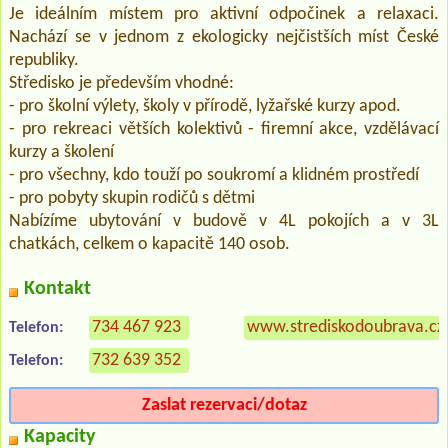
Je ideálním místem pro aktivní odpočinek a relaxaci.
Nachází se v jednom z ekologicky nejčistších míst České
republiky.
Středisko je především vhodné:
- pro školní výlety, školy v přírodě, lyžařské kurzy apod.
- pro rekreaci větších kolektivů - firemní akce, vzdělávací
kurzy a školení
- pro všechny, kdo touží po soukromí a klidném prostředí
- pro pobyty skupin rodičů s dětmi
Nabízíme ubytování v budově v 4L pokojích a v 3L
chatkách, celkem o kapacitě 140 osob.
Kontakt
734 467 923
www.strediskodoubrava.cz
Telefon:
732 639 352
Telefon:
Zaslat rezervaci/dotaz
Kapacity