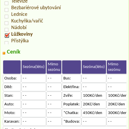
Televize
Bezbariérové ubytování
Lednice
Kuchyňka/vařič
Nádobí
Lůžkoviny
Přistýlka
Ceník
Mimo
Mimo
Sezóna(léto)
Sezóna(léto)
sezónu
sezónu
Osoba:
- -
- -
Bus:
- -
- -
Dítě:
- -
- -
Elektřina:
- -
- -
Stan:
- -
- -
Zvíře:
100Kč/den
100Kč/den
Auto:
- -
- -
Poplatek:
20Kč/den
20Kč/den
Moto:
- -
- -
*Chatka:
450Kč/den
300Kč/den
Karavan:
- -
- -
*Budova:
- -
- -