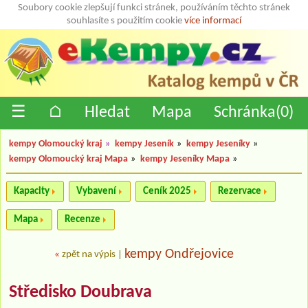
Soubory cookie zlepšují funkci stránek, používáním těchto stránek
souhlasíte s použitím cookie
více informací
☰
⌂
Hledat
Mapa
Schránka(
0
)
kempy Olomoucký kraj
»
kempy Jeseník
»
kempy Jeseníky
»
kempy Olomoucký kraj Mapa
»
kempy Jeseníky Mapa
»
Kapacity
Vybavení
Ceník 2025
Rezervace
Mapa
Recenze
kempy Ondřejovice
«
zpět na výpis
|
Středisko Doubrava