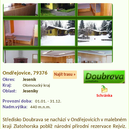
Ondřejovice
, 79376
Najít trasu »
Okres:
Jeseník
Kraj:
Olomoucký kraj
Oblast:
Jeseníky
Schránka
Provozní doba:
01.01. - 31.12.
Nadm.výška:
440 m.n.m.
Středisko Doubrava se nachází v Ondřejovicích v malebném
kraji Zlatohorska poblíž národní přírodní rezervace Rejvíz.