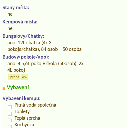
Stany místa:
ne
Kempová místa:
ne
Bungalovy/Chatky:
ano, 12L chatka (4x 3L
pokoje/chatka), 84 osob + 50 osoba
Budovy(pokoje/app):
ano, 4,5,6L pokoje škola (50osob), 2x
4L pokoj
Sprcha
WC
Vybavení
Vybavení kempu:
Pitná voda společná
Toalety
Teplá sprcha
Kuchyňka