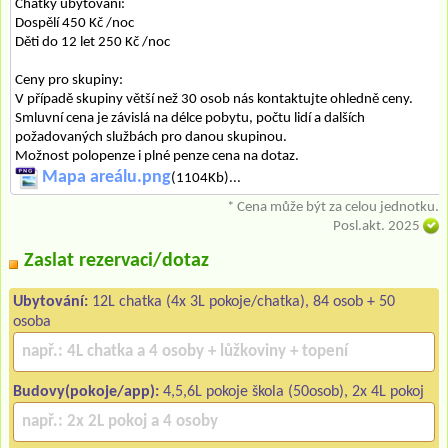
Chatky ubytování:
Dospělí 450 Kč /noc
Děti do 12 let 250 Kč /noc
Ceny pro skupiny:
V případě skupiny větší než 30 osob nás kontaktujte ohledně ceny.
Smluvní cena je závislá na délce pobytu, počtu lidí a dalších
požadovaných službách pro danou skupinou.
Možnost polopenze i plné penze cena na dotaz.
Mapa areálu.png
(1104Kb)...
* Cena může být za celou jednotku.
Posl.akt. 2025
Zaslat rezervaci/dotaz
Ubytování:
12L chatka (4x 3L pokoje/chatka), 84 osob + 50
osoba
Budovy(pokoje/app):
4,5,6L pokoje škola (50osob), 2x 4L pokoj