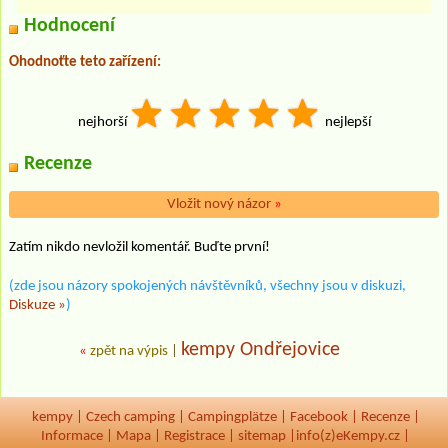
Hodnocení
Ohodnoťte teto zařízení:
nejhorší
nejlepší
Recenze
Vložit nový názor
»
Zatím nikdo nevložil komentář. Buďte první!
(zde jsou názory spokojených návštěvníků, všechny jsou v diskuzi,
Diskuze »
)
kempy Ondřejovice
«
zpět na výpis
|
kempy
|
Czech camping
|
Campingplätze
|
Facebook
|
Recenze
|
Informace
|
Mapa
|
Registrace
|
sitemap
|
info(z)eKempy.cz |