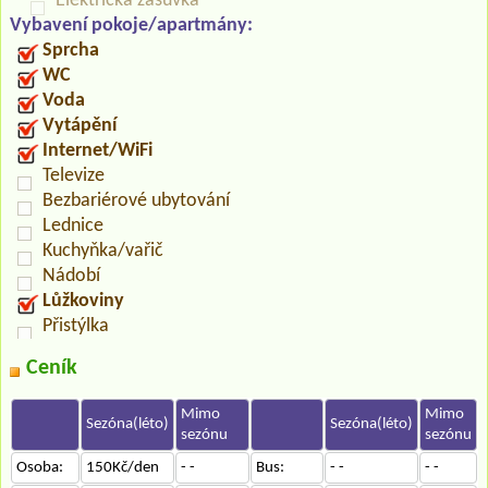
Elektrická zásuvka
Vybavení pokoje/apartmány:
Sprcha
WC
Voda
Vytápění
Internet/WiFi
Televize
Bezbariérové ubytování
Lednice
Kuchyňka/vařič
Nádobí
Lůžkoviny
Přistýlka
Ceník
Mimo
Mimo
Sezóna(léto)
Sezóna(léto)
sezónu
sezónu
Osoba:
150Kč/den
- -
Bus:
- -
- -