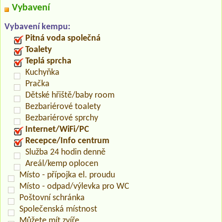
Vybavení
Vybavení kempu:
Pitná voda společná
Toalety
Teplá sprcha
Kuchyňka
Pračka
Dětské hřiště/baby room
Bezbariérové toalety
Bezbariérové sprchy
Internet/WiFi/PC
Recepce/Info centrum
Služba 24 hodin denně
Areál/kemp oplocen
Místo - přípojka el. proudu
Místo - odpad/výlevka pro WC
Poštovní schránka
Společenská místnost
Můžete mít zvíře