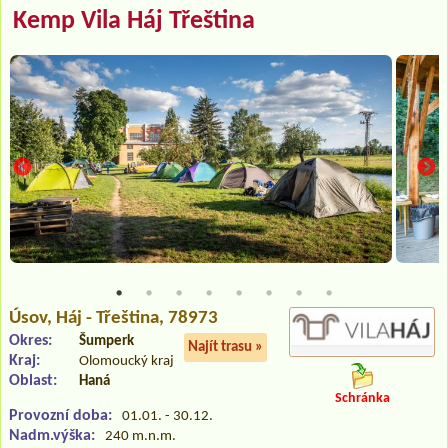
Kemp Vila Háj Třeština
Úsov
, Háj - Třeština, 78973
Okres:
Šumperk
Najít trasu »
Kraj:
Olomoucký kraj
Oblast:
Haná
Schránka
Provozní doba:
01.01. - 30.12.
Nadm.výška:
240 m.n.m.