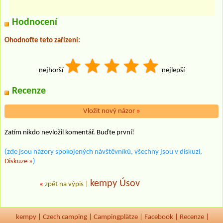
Hodnocení
Ohodnoťte teto zařízení:
nejhorší
nejlepší
Recenze
Vložit nový názor
»
Zatím nikdo nevložil komentář. Buďte první!
(zde jsou názory spokojených návštěvníků, všechny jsou v diskuzi,
Diskuze »
)
kempy Úsov
«
zpět na výpis
|
kempy
|
Czech camping
|
Campingplätze
|
Facebook
|
Recenze
|