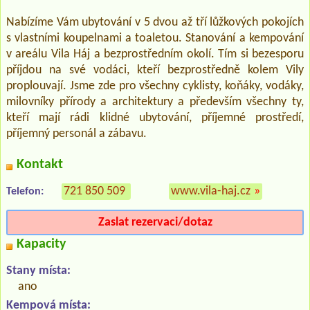
Nabízíme Vám ubytování v 5 dvou až tří lůžkových pokojích
s vlastními koupelnami a toaletou. Stanování a kempování
v areálu Vila Háj a bezprostředním okolí. Tím si bezesporu
příjdou na své vodáci, kteří bezprostředně kolem Vily
proplouvají. Jsme zde pro všechny cyklisty, koňáky, vodáky,
milovníky přírody a architektury a především všechny ty,
kteří mají rádi klidné ubytování, příjemné prostředí,
příjemný personál a zábavu.
Kontakt
721 850 509
www.vila-haj.cz
»
Telefon:
Zaslat rezervaci/dotaz
Kapacity
Stany místa:
ano
Kempová místa: