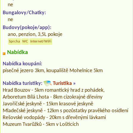
ne
Bungalovy/Chatky:
ne
Budovy(pokoje/app):
ano, penzion, 3,5L pokoje
Sprcha
WC
Internet/WiFi
Nabídka
Nabídka koupání:
písečné jezero 3km, koupaliště Mohelnice 5km
Nabídka turistiky:
Turistika
»
Hrad Bouzov - 5km romantický hrad z pohádek,
Arboretum Bílá Lhota - 8km cizokrajné dřeviny
Javoříčské jeskyně - 15km krasové jeskyně
Mladečské jeskyně - 12km s pozůstatky pravěkého osídlení
Rešovské vodopády - 20km s dřevěnými lávkami
Muzeum Tvarůžků - 5km v Lošticích