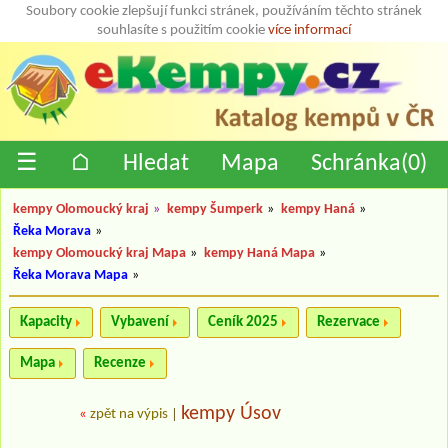
Soubory cookie zlepšují funkci stránek, používáním těchto stránek
souhlasíte s použitím cookie
více informací
☰
⌂
Hledat
Mapa
Schránka(
0
)
kempy Olomoucký kraj
»
kempy Šumperk
»
kempy Haná
»
Řeka Morava
»
kempy Olomoucký kraj Mapa
»
kempy Haná Mapa
»
Řeka Morava Mapa
»
Kapacity
Vybavení
Ceník 2025
Rezervace
Mapa
Recenze
kempy Úsov
«
zpět na výpis
|