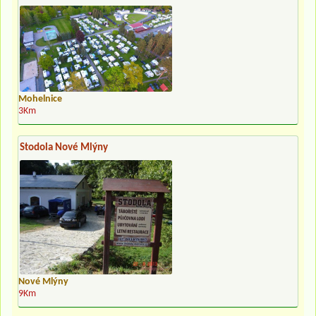
Mohelnice
3Km
Stodola Nové Mlýny
Nové Mlýny
9Km