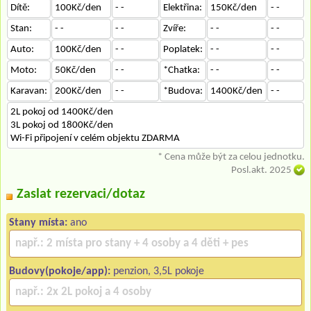
Dítě:
100Kč/den
- -
Elektřina:
150Kč/den
- -
Stan:
- -
- -
Zvíře:
- -
- -
Auto:
100Kč/den
- -
Poplatek:
- -
- -
Moto:
50Kč/den
- -
*Chatka:
- -
- -
Karavan:
200Kč/den
- -
*Budova:
1400Kč/den
- -
2L pokoj od 1400Kč/den
3L pokoj od 1800Kč/den
Wi-Fi připojení v celém objektu ZDARMA
* Cena může být za celou jednotku.
Posl.akt. 2025
Zaslat rezervaci/dotaz
Stany místa:
ano
Budovy(pokoje/app):
penzion, 3,5L pokoje