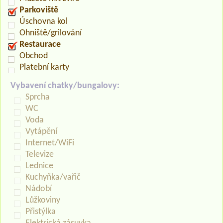
Parkoviště
Úschovna kol
Ohniště/grilování
Restaurace
Obchod
Platební karty
Vybavení chatky/bungalovy:
Sprcha
WC
Voda
Vytápění
Internet/WiFi
Televize
Lednice
Kuchyňka/vařič
Nádobí
Lůžkoviny
Přistýlka