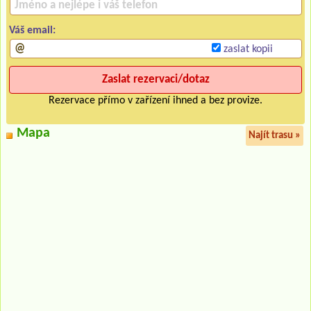
Váš email:
zaslat kopii
Rezervace přímo v zařízení ihned a bez provize.
Mapa
Najít trasu »