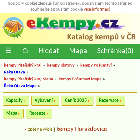
Soubory cookie zlepšují funkci stránek, používáním těchto stránek
souhlasíte s použitím cookie
více informací
☰
⌂
Hledat
Mapa
Schránka(
0
)
kempy Plzeňský kraj
»
kempy Klatovy
»
kempy Pošumaví
»
Řeka Otava
»
kempy Plzeňský kraj Mapa
»
kempy Pošumaví Mapa
»
Řeka Otava Mapa
»
Kapacity
Vybavení
Ceník 2025
Rezervace
Mapa
Recenze
kempy Horažďovice
«
zpět na výpis
|