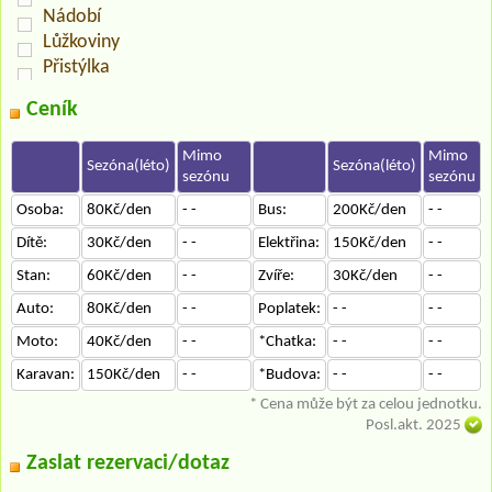
Nádobí
Lůžkoviny
Přistýlka
Ceník
Mimo
Mimo
Sezóna(léto)
Sezóna(léto)
sezónu
sezónu
Osoba:
80Kč/den
- -
Bus:
200Kč/den
- -
Dítě:
30Kč/den
- -
Elektřina:
150Kč/den
- -
Stan:
60Kč/den
- -
Zvíře:
30Kč/den
- -
Auto:
80Kč/den
- -
Poplatek:
- -
- -
Moto:
40Kč/den
- -
*Chatka:
- -
- -
Karavan:
150Kč/den
- -
*Budova:
- -
- -
* Cena může být za celou jednotku.
Posl.akt. 2025
Zaslat rezervaci/dotaz