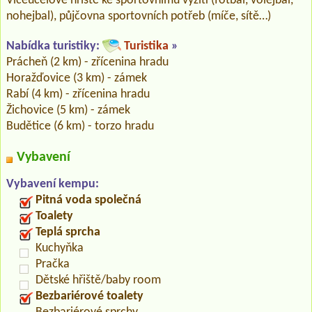
Víceúčelové hřiště ke sportovnímu vyžití (fotbal, volejbal,
nohejbal), půjčovna sportovních potřeb (míče, sítě…)
Nabídka turistiky:
Turistika
»
Prácheň (2 km) - zřícenina hradu
Horažďovice (3 km) - zámek
Rabí (4 km) - zřícenina hradu
Žichovice (5 km) - zámek
Budětice (6 km) - torzo hradu
Vybavení
Vybavení kempu:
Pitná voda společná
Toalety
Teplá sprcha
Kuchyňka
Pračka
Dětské hřiště/baby room
Bezbariérové toalety