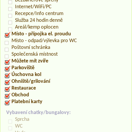
Bezbariérové sprchy
Internet/WiFi/PC
Recepce/Info centrum
Služba 24 hodin denně
Areál/kemp oplocen
Místo - přípojka el. proudu
Místo - odpad/výlevka pro WC
Poštovní schránka
Společenská místnost
Můžete mít zvíře
Parkoviště
Úschovna kol
Ohniště/grilování
Restaurace
Obchod
Platební karty
Vybavení chatky/bungalovy:
Sprcha
WC