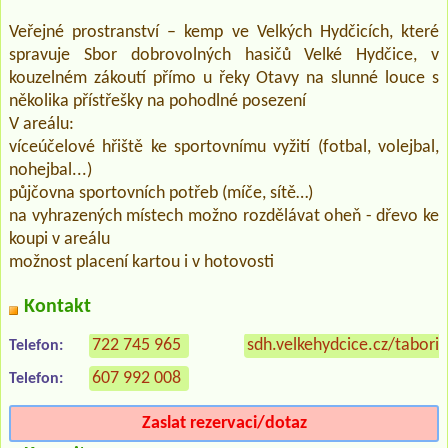
Veřejné prostranství – kemp ve Velkých Hydčicích, které
spravuje Sbor dobrovolných hasičů Velké Hydčice, v
kouzelném zákoutí přímo u řeky Otavy na slunné louce s
několika přístřešky na pohodlné posezení
V areálu:
víceúčelové hřiště ke sportovnímu vyžití (fotbal, volejbal,
nohejbal...)
půjčovna sportovních potřeb (míče, sítě…)
na vyhrazených místech možno rozdělávat oheň - dřevo ke
koupi v areálu
možnost placení kartou i v hotovosti
Kontakt
722 745 965
sdh.velkehydcice.cz/taboris
Telefon:
607 992 008
Telefon:
Zaslat rezervaci/dotaz