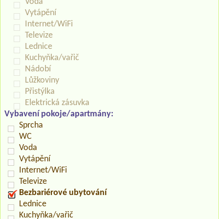
Voda
Vytápění
Internet/WiFi
Televize
Lednice
Kuchyňka/vařič
Nádobí
Lůžkoviny
Přistýlka
Elektrická zásuvka
Vybavení pokoje/apartmány:
Sprcha
WC
Voda
Vytápění
Internet/WiFi
Televize
Bezbariérové ubytování
Lednice
Kuchyňka/vařič