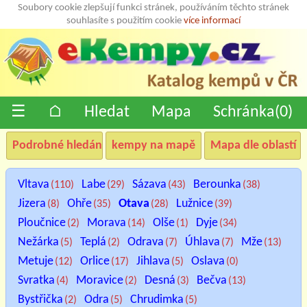
Soubory cookie zlepšují funkci stránek, používáním těchto stránek
souhlasíte s použitím cookie
více informací
☰
⌂
Hledat
Mapa
Schránka(
0
)
Podrobné hledání
kempy na mapě
Mapa dle oblastí
Vltava
Labe
Sázava
Berounka
(110)
(29)
(43)
(38)
Jizera
Ohře
Otava
Lužnice
(8)
(35)
(28)
(39)
Ploučnice
Morava
Olše
Dyje
(2)
(14)
(1)
(34)
Nežárka
Teplá
Odrava
Úhlava
Mže
(5)
(2)
(7)
(7)
(13)
Metuje
Orlice
Jihlava
Oslava
(12)
(17)
(5)
(0)
Svratka
Moravice
Desná
Bečva
(4)
(2)
(3)
(13)
Bystřička
Odra
Chrudimka
(2)
(5)
(5)