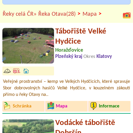
>
>
Řeky celá ČR»
Řeka Otava(28)
Mapa
Tábořiště Velké
Hydčice
Horažďovice
Plzeňský kraj
Okres
Klatovy
Veřejné prostranství – kemp ve Velkých Hydčicích, které spravuje
Sbor dobrovolných hasičů Velké Hydčice, v kouzelném zákoutí
přímo u řeky Otavy na..
Schránka
Mapa
Informace
Vodácké tábořiště