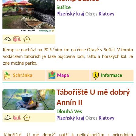
Sušice
Plzeňský kraj
Okres
Klatovy
Kemp se nachází na 90 říčním km na řece Otavě v Sušici. V tomto
vodáckém tábořišti je také půjčovna lodí, raftů a horských kol. Je
zde možné parko..
Schránka
Mapa
Informace
Tábořiště U mě dobrý
Annín II
Dlouhá Ves
Plzeňský kraj
Okres
Klatovy
Tábořiště „U mě dobrý“ patří k nejkrásnějším z přírodních