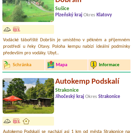
Dobršín
Sušice
Plzeňský kraj
Okres
Klatovy
Vodácké tábořiště Dobršín je umístěno v pěkném a příjemném
prostředí u řeky Otavy. Poloha kempu nabízí ideální podmínky
především pro vodáky. Ubyt..
Schránka
Mapa
Informace
Autokemp Podskalí
Strakonice
Jihočeský kraj
Okres
Strakonice
Autokemp Podskalí se nachází asi 1 km od města Strakonice na