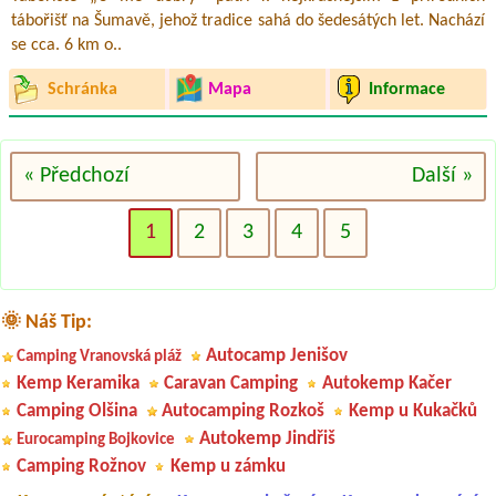
tábořišť na Šumavě, jehož tradice sahá do šedesátých let. Nachází
se cca. 6 km o..
Schránka
Mapa
Informace
« Předchozí
Další »
1
2
3
4
5
🌞 Náš Tip:
Autocamp Jenišov
Camping Vranovská pláž
Kemp Keramika
Caravan Camping
Autokemp Kačer
Camping Olšina
Autocamping Rozkoš
Kemp u Kukačků
Autokemp Jindřiš
Eurocamping Bojkovice
Camping Rožnov
Kemp u zámku