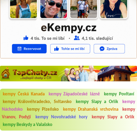
kempy Česká Kanada
kempy Západočeské lázně
kempy Povltaví
kempy Královéhradecko, Svitavsko
kempy Slapy a Orlík
kempy
Náchodsko
kempy Plzeňsko
kempy Drahanská vrchovina
kempy
Aneta Melicharová
***
Byli jsme zde v týdnu od 25.7. do 1.8. 2026. Kemp jako takový je pěkný.
Vranov, Podyjí
kempy Novohradské hory
kempy Slapy a Orlík
V umývárně i na WC bylo vždy čisto, doplněný papír i utěrky, což při
kempy Beskydy a Valašsko
množství návštěvníků není samozřejmost. V kempu je obchod a
restaurace, kebab a další občerstvení. Co nás ale velice zklamalo byl
celodenní hluk z repráků u stanů a absolutní bezohlednost ostatních