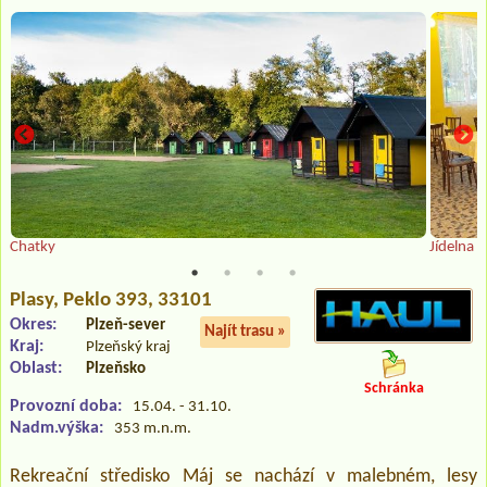
Chatky
Jídelna
Plasy
, Peklo 393, 33101
Okres:
Plzeň-sever
Najít trasu »
Kraj:
Plzeňský kraj
Oblast:
Plzeňsko
Schránka
Provozní doba:
15.04. - 31.10.
Nadm.výška:
353 m.n.m.
Rekreační středisko Máj se nachází v malebném, lesy