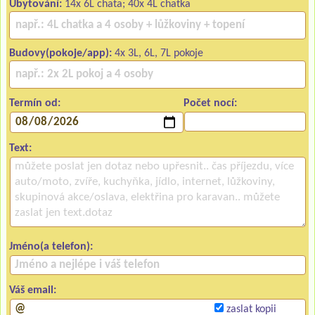
Ubytování:
14x 6L chata; 40x 4L chatka
Budovy(pokoje/app):
4x 3L, 6L, 7L pokoje
Termín od:
Počet nocí:
Text:
Jméno(a telefon):
Váš email:
zaslat kopii