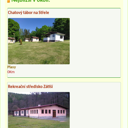
Nejbližší v okolí:
Chatový tábor na Střele
Plasy
0Km
Rekreační středisko Zátiší