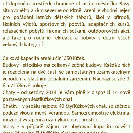
obklopeném prostředí, chráněné oblasti u městečka Plasy,
situovaného 25 km severně od Plzně. Areál je vhodný nejen
pro pořádání letních dětských táborů, škol v přírodě,
školních výletů, sportovních pobytů, adaptačních kurzů,
relaxačních pobytů, firemních setkání, outdoorových akcí,
ale také pro rodinné rekreace a pobyty s dětmi všech
věkových kategorií.
Celková kapacita areálu činí 350 lůžek.
Budovy - středisko má celkem 4 zděné budovy. Každá z nich
je rozdělena na dvě části se samostatným uzamykatelným
vchodem a vlastním sociálním zařízením. Nachází se zde 3,
6 a 7 lůžkové pokoje.
Chaty - od sezóny 2014 je Vám plně k dispozici 14 nově
postavených šestilůžkových chat
Chatky - v areálu najdete 40 čtyřlůžkových chat, se zděnou
podezdívkou a menší verandou. Samozřejmostí je elektřina,
možnost vytápění a uzamykatelnost prostor.
Stany - v případě zájmu lze ubytovací kapacitu navýšit