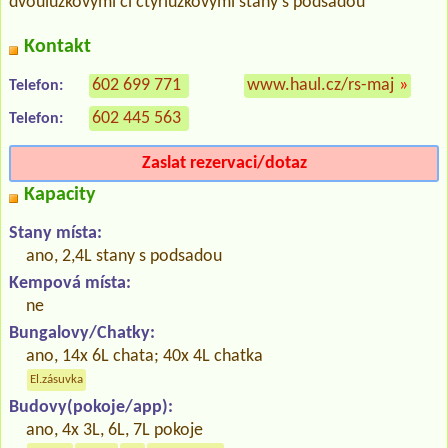
dvoulůžkovými či čtyřlůžkovými stany s podsadou
Kontakt
602 699 771
www.haul.cz/rs-maj
»
Telefon:
602 445 563
Telefon:
Zaslat rezervaci/dotaz
Kapacity
Stany místa:
ano, 2,4L stany s podsadou
Kempová místa:
ne
Bungalovy/Chatky:
ano, 14x 6L chata; 40x 4L chatka
El.zásuvka
Budovy(pokoje/app):
ano, 4x 3L, 6L, 7L pokoje