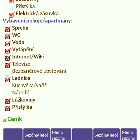
Přistýlka
Elektrická zásuvka
Vybavení pokoje/apartmány:
Sprcha
WC
Voda
Vytápění
Internet/WiFi
Televize
Bezbariérové ubytování
Lednice
Kuchyňka/vařič
Nádobí
Lůžkoviny
Přistýlka
Ceník
Mimo
Mimo
Sezóna(léto)
Sezóna(léto)
sezónu
sezónu