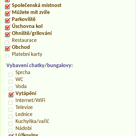
Společenská místnost
Můžete mít zvíře
Parkoviště
Úschovna kol
Ohniště/grilování
Restaurace
Obchod
Platební karty
Vybavení chatky/bungalovy:
Sprcha
WC
Voda
Vytápění
Internet/WiFi
Televize
Lednice
Kuchyňka/vařič
Nádobí
Lůžkoviny