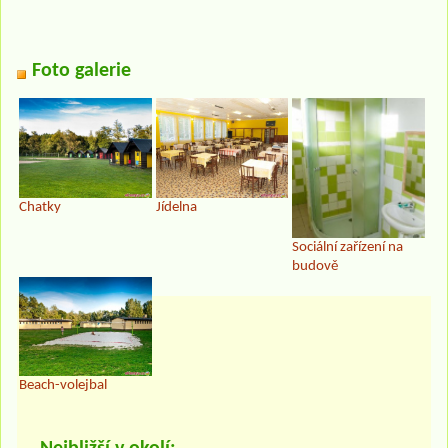
Foto galerie
Chatky
Jídelna
Sociální zařízení na
budově
Beach-volejbal