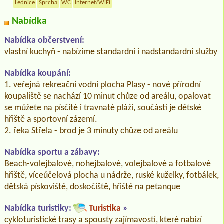
Lednice
Sprcha
WC
Internet/WiFi
Nabídka
Nabídka občerstvení:
vlastní kuchyň - nabízíme standardní i nadstandardní služby
Nabídka koupání:
1. veřejná rekreační vodní plocha Plasy - nové přírodní
koupaliště se nachází 10 minut chůze od areálu, opalovat
se můžete na písčité i travnaté pláži, součástí je dětské
hřiště a sportovní zázemí.
2. řeka Střela - brod je 3 minuty chůze od areálu
Nabídka sportu a zábavy:
Beach-volejbalové, nohejbalové, volejbalové a fotbalové
hřiště, víceúčelová plocha u nádrže, ruské kuželky, fotbálek,
dětská pískoviště, doskočiště, hřiště na petanque
Nabídka turistiky:
Turistika
»
cykloturistické trasy a spousty zajímavostí, které nabízí