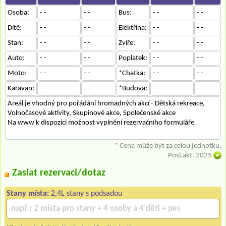
Osoba:
- -
- -
Bus:
- -
- -
Dítě:
- -
- -
Elektřina:
- -
- -
Stan:
- -
- -
Zvíře:
- -
- -
Auto:
- -
- -
Poplatek:
- -
- -
Moto:
- -
- -
*Chatka:
- -
- -
Karavan:
- -
- -
*Budova:
- -
- -
Areál je vhodný pro pořádání hromadných akcí - Dětská rekreace,
Volnočasové aktivity, Skupinové akce, Společenské akce
Na www k dispozici možnost vyplnění rezervačního formuláře
* Cena může být za celou jednotku.
Posl.akt. 2025
Zaslat rezervaci/dotaz
Stany místa:
2,4L stany s podsadou