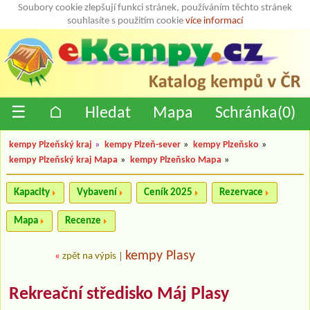
Soubory cookie zlepšují funkci stránek, používáním těchto stránek
souhlasíte s použitím cookie
více informací
☰
⌂
Hledat
Mapa
Schránka(
0
)
kempy Plzeňský kraj
»
kempy Plzeň-sever
»
kempy Plzeňsko
»
kempy Plzeňský kraj Mapa
»
kempy Plzeňsko Mapa
»
Kapacity
Vybavení
Ceník 2025
Rezervace
Mapa
Recenze
kempy Plasy
«
zpět na výpis
|
Rekreační středisko Máj Plasy