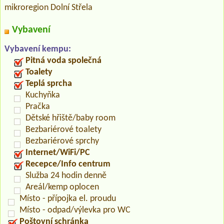
mikroregion Dolní Střela
Vybavení
Vybavení kempu:
Pitná voda společná
Toalety
Teplá sprcha
Kuchyňka
Pračka
Dětské hřiště/baby room
Bezbariérové toalety
Bezbariérové sprchy
Internet/WiFi/PC
Recepce/Info centrum
Služba 24 hodin denně
Areál/kemp oplocen
Místo - přípojka el. proudu
Místo - odpad/výlevka pro WC
Poštovní schránka