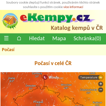
Soubory cookie zlepšují funkci stránek, používáním těchto stránek
souhlasíte s použitím cookie
více informací
☰
⌂
Hledat
Mapa
Schránka(
0
)
Počasí
Počasí v celé ČR