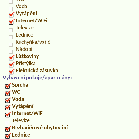
Voda
Vytápění
Internet/WiFi
Televize
Lednice
Kuchyňka/vařič
Nádobí
Lůžkoviny
Přistýlka
Elektrická zásuvka
Vybavení pokoje/apartmány:
Sprcha
WC
Voda
Vytápění
Internet/WiFi
Televize
Bezbariérové ubytování
Lednice