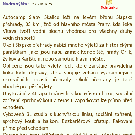
Nadm.výška:
275 m.n.m.
Schránka
Autocamp Slapy Skalice leží na levém břehu Slapské
přehrady, 35 km jižně od hlavního města Prahy, kde řeka
Vltava tvoří vodní plochu vhodnou pro všechny druhy
vodních sportů.
Okolí Slapské přehrady nabízí mnoho výletů za historickými
památkami jako jsou např. zámek Konopiště, hrady Orlík,
Zvíkov a Karlštejn, nebo samotné hlavní město.
Oblíbené jsou také výlety lodí, které zajišťuje pravidelná
linka lodní dopravy, která spojuje většinu významnějších
rekreačních oblastí přehrady. Okolí přehrady je také
vhodné pro pěší výlety.
Ubytování v 4L apartmánech s kuchyňskou linku, sociální
zařízení, sprchový kout a terasu. Zaparkovat lze přímo před
vchodem.
Vybavená 3L studia s kuchyňskou linku, sociální zařízení,
sprchový kout a balkon. Bezbariérový přístup. Pakování
přímo před vchodem.