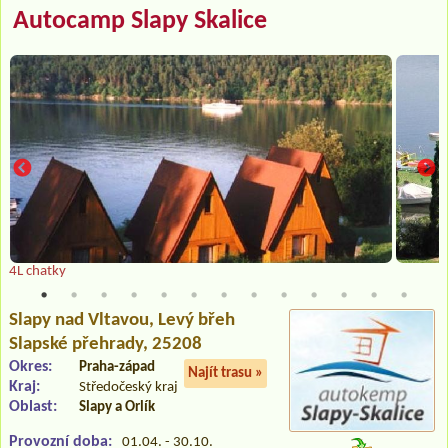
Autocamp Slapy Skalice
4L chatky
Slapy nad Vltavou
, Levý břeh
Slapské přehrady, 25208
Okres:
Praha-západ
Najít trasu »
Kraj:
Středočeský kraj
Oblast:
Slapy a Orlík
Provozní doba:
01.04. - 30.10.