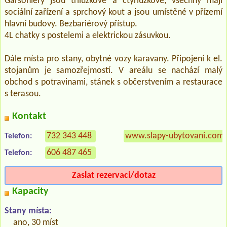
Garsoniéry jsou třílůžkové a čtyřlůžkové, všechny mají
sociální zařízení a sprchový kout a jsou umístěné v přízemí
hlavní budovy. Bezbariérový přístup.
4L chatky s postelemi a elektrickou zásuvkou.
Dále místa pro stany, obytné vozy karavany. Připojení k el.
stojanům je samozřejmostí. V areálu se nachází malý
obchod s potravinami, stánek s občerstvením a restaurace
s terasou.
Kontakt
732 343 448
www.slapy-ubytovani.com
Telefon:
606 487 465
Telefon:
Zaslat rezervaci/dotaz
Kapacity
Stany místa:
ano, 30 míst