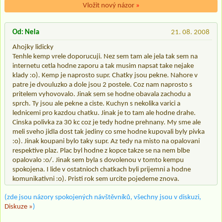
Vložit nový názor
»
Od: Nela
21. 08. 2008
Ahojky lidicky
Tenhle kemp vrele doporucuji. Nez sem tam ale jela tak sem na
internetu cetla hodne zaporu a tak musim napsat take nejake
klady :o). Kemp je naprosto supr. Chatky jsou pekne. Nahore v
patre je dvouluzko a dole jsou 2 postele. Coz nam naprosto s
pritelem vyhovovalo. Jinak sem se hodne obavala zachodu a
sprch. Ty jsou ale pekne a ciste. Kuchyn s nekolika varici a
lednicemi pro kazdou chatku. Jinak je to tam ale hodne drahe.
Cinska polivka za 30 kc coz je tedy hodne prehnany. My sme ale
meli sveho jidla dost tak jediny co sme hodne kupovali byly pivka
:o). Jinak koupani bylo taky supr. Az tedy na misto na opalovani
respektive plaz. Plac byl hodne z kopce takze se na nem blbe
opalovalo :o/. Jinak sem byla s dovolenou v tomto kempu
spokojena. I lide v ostatnioch chatkach byli prijemni a hodne
komunikativni :o). Pristi rok sem urcite pojedeme znova.
(zde jsou názory spokojených návštěvníků, všechny jsou v diskuzi,
Diskuze »
)