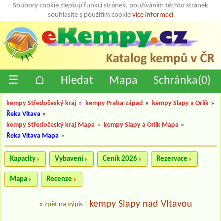
Soubory cookie zlepšují funkci stránek, používáním těchto stránek
souhlasíte s použitím cookie
více informací
☰
⌂
Hledat
Mapa
Schránka(
0
)
kempy Středočeský kraj
»
kempy Praha-západ
»
kempy Slapy a Orlík
»
Řeka Vltava
»
kempy Středočeský kraj Mapa
»
kempy Slapy a Orlík Mapa
»
Řeka Vltava Mapa
»
Kapacity
Vybavení
Ceník 2026
Rezervace
Mapa
Recenze
kempy Slapy nad Vltavou
«
zpět na výpis
|