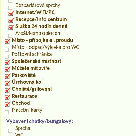
Bezbariérové sprchy
Internet/WiFi/PC
Recepce/Info centrum
Služba 24 hodin denně
Areál/kemp oplocen
Místo - přípojka el. proudu
Místo - odpad/výlevka pro WC
Poštovní schránka
Společenská místnost
Můžete mít zvíře
Parkoviště
Úschovna kol
Ohniště/grilování
Restaurace
Obchod
Platební karty
Vybavení chatky/bungalovy:
Sprcha
WC