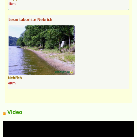
1Km
Lesní tábořiště Nebřich
Nebřich
4Km
Video