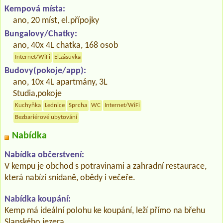
Kempová místa:
ano, 20 míst, el.přípojky
Bungalovy/Chatky:
ano, 40x 4L chatka, 168 osob
Internet/WiFi
El.zásuvka
Budovy(pokoje/app):
ano, 10x 4L apartmány, 3L
Studia,pokoje
Kuchyňka
Lednice
Sprcha
WC
Internet/WiFi
Bezbariérové ubytování
Nabídka
Nabídka občerstvení:
V kempu je obchod s potravinami a zahradní restaurace,
která nabízí snídaně, obědy i večeře.
Nabídka koupání:
Kemp má ideální polohu ke koupání, leží přímo na břehu
Slapského jezera.