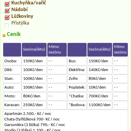
Kuchyňka/vařič
Nádobí
Lůžkoviny
Přistýlka
Ceník
Mimo
Mimo
Sezóna(léto)
Sezóna(léto)
sezónu
sezónu
Osoba:
150Kč/den
- -
Bus:
150Kč/den
- -
Dítě:
100Kč/den
- -
Elektřina:
140Kč/den
- -
Stan:
100Kč/den
- -
Zvíře:
80Kč/den
- -
Auto:
100Kč/den
- -
Poplatek:
10Kč/den
- -
Moto:
80Kč/den
- -
*Chatka:
700Kč/den
- -
Karavan:
250Kč/den
- -
*Budova:
1100Kč/den
- -
Apartmán 2.500,- Kč / noc
Chata čtyřlůžková 700- Kč / noc
Garsoniéra (3 lůžka) 790,- Kč / noc
Studio (3 lůžka) 1.100,- Kč / noc