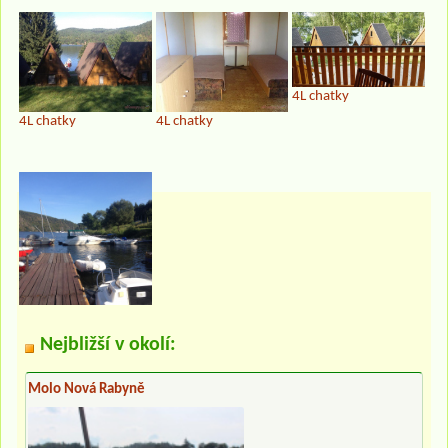
4L chatky
4L chatky
4L chatky
Nejbližší v okolí:
Molo Nová Rabyně