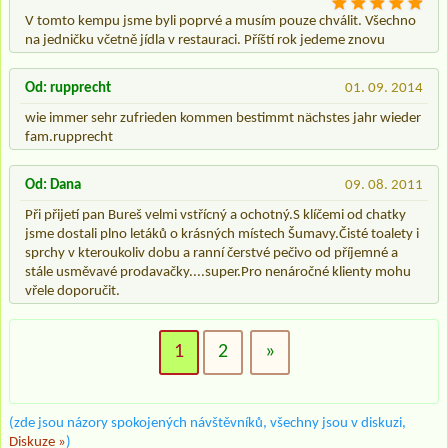
V tomto kempu jsme byli poprvé a musím pouze chválit. Všechno
na jedničku včetně jídla v restauraci. Příští rok jedeme znovu
Od: rupprecht
01. 09. 2014
wie immer sehr zufrieden kommen bestimmt nächstes jahr wieder
fam.rupprecht
Od: Dana
09. 08. 2011
Při přijetí pan Bureš velmi vstřícný a ochotný.S klíčemi od chatky
jsme dostali plno letáků o krásných místech Šumavy.Čisté toalety i
sprchy v kteroukoliv dobu a ranní čerstvé pečivo od příjemné a
stále usměvavé prodavačky....super.Pro nenáročné klienty mohu
vřele doporučit.
1
2
»
(zde jsou názory spokojených návštěvníků, všechny jsou v diskuzi,
Diskuze »
)