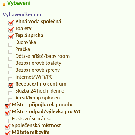
Vybavení
Vybavení kempu:
Pitná voda společná
Toalety
Teplá sprcha
Kuchyňka
Pračka
Dětské hřiště/baby room
Bezbariérové toalety
Bezbariérové sprchy
Internet/WiFi/PC
Recepce/Info centrum
Služba 24 hodin denně
Areál/kemp oplocen
Místo - přípojka el. proudu
Místo - odpad/výlevka pro WC
Poštovní schránka
Společenská místnost
Můžete mít zvíře