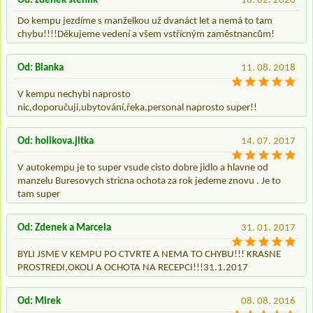
Od: zdenek stehlik
18. 02. 2020
Do kempu jezdíme s manželkou už dvanáct let a nemá to tam
chybu!!!!Děkujeme vedení a všem vstřícným zaměstnancům!
Od: Blanka
11. 08. 2018
V kempu nechybi naprosto
nic,doporučuji,ubytování,řeka,personal naprosto super!!
Od: holikova.jitka
14. 07. 2017
V autokempu je to super vsude cisto dobre jidlo a hlavne od
manzelu Buresovych stricna ochota za rok jedeme znovu . Je to
tam super
Od: Zdenek a Marcela
31. 01. 2017
BYLI JSME V KEMPU PO CTVRTE A NEMA TO CHYBU!!! KRASNE
PROSTREDI,OKOLI A OCHOTA NA RECEPCI!!!31.1.2017
Od: Mirek
08. 08. 2016