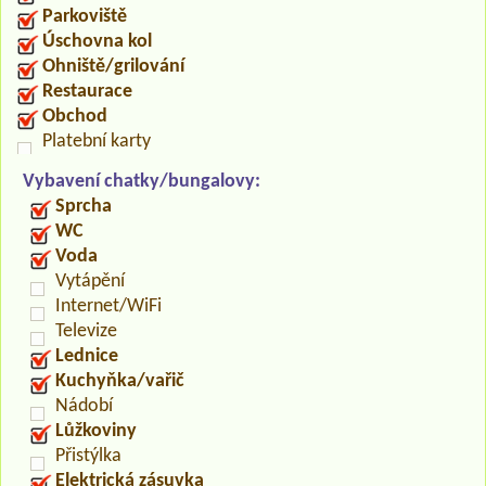
Parkoviště
Úschovna kol
Ohniště/grilování
Restaurace
Obchod
Platební karty
Vybavení chatky/bungalovy:
Sprcha
WC
Voda
Vytápění
Internet/WiFi
Televize
Lednice
Kuchyňka/vařič
Nádobí
Lůžkoviny
Přistýlka
Elektrická zásuvka