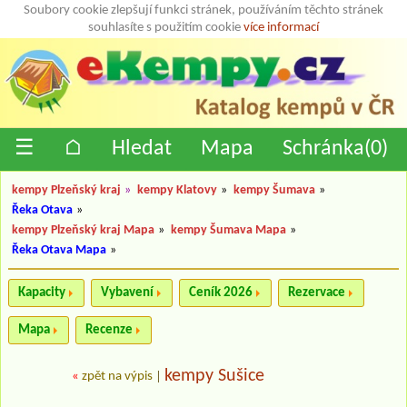
Soubory cookie zlepšují funkci stránek, používáním těchto stránek
souhlasíte s použitím cookie
více informací
☰
⌂
Hledat
Mapa
Schránka(
0
)
kempy Plzeňský kraj
»
kempy Klatovy
»
kempy Šumava
»
Řeka Otava
»
kempy Plzeňský kraj Mapa
»
kempy Šumava Mapa
»
Řeka Otava Mapa
»
Kapacity
Vybavení
Ceník 2026
Rezervace
Mapa
Recenze
kempy Sušice
«
zpět na výpis
|