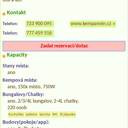
lodí a kol.
Kontakt
723 900 095
www.kempannin.cz
»
Telefon:
777 459 516
Telefon:
Zaslat rezervaci/dotaz
Kapacity
Stany místa:
ano
Kempová místa:
ano, 150x místo, 750W
Bungalovy/Chatky:
ano, 2/3/4L bungalov, 2-4L chatky,
220 osob
Kuchyňka
Lednice
Sprcha
WC
El.zásuvka
Budovy(pokoje/app):