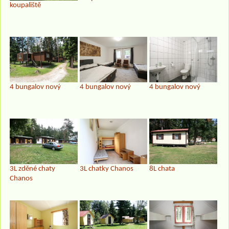
koupaliště
4 bungalov nový
4 bungalov nový
4 bungalov nový
3L chatky Chanos
3L zděné chaty
8L chata
Chanos