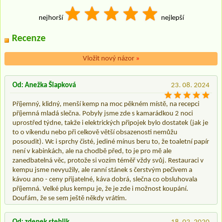
nejhorší
nejlepší
Recenze
Vložit nový názor
»
Od: Anežka Šlapková
23. 08. 2024
Příjemný, klidný, menší kemp na moc pěkném místě, na recepci
příjemná mladá slečna. Pobyly jsme zde s kamarádkou 2 noci
uprostřed týdne, takže i elektrických připojek bylo dostatek (jak je
to o víkendu nebo při celkově větší obsazenosti nemůžu
posoudit). Wc i sprchy čisté, jediné mínus beru to, že toaletní papír
není v kabinkách, ale na chodbě před, to je pro mě ale
zanedbatelná věc, protože si vozím téměř vždy svůj. Restauraci v
kempu jsme nevyužily, ale ranní stánek s čerstvým pečivem a
kávou ano - ceny přijatelné, káva dobrá, slečna co obsluhovala
příjemná. Velké plus kempu je, že je zde i možnost koupání.
Doufám, že se sem ještě někdy vrátím.