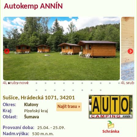
Autokemp ANNÍN
4L sruby nové
4L sruby
Sušice
, Hrádecká 1071, 34201
Okres:
Klatovy
Najít trasu »
Kraj:
Plzeňský kraj
Oblast:
Šumava
Provozní doba:
25.04. - 25.09.
Schránka
Nadm.výška:
530 m.n.m.