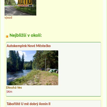
vjezd
Nejbližší v okolí:
Autokempink Nové Městečko
Dlouhá Ves
1Km
Tábořiště U mě dobrý Annín II