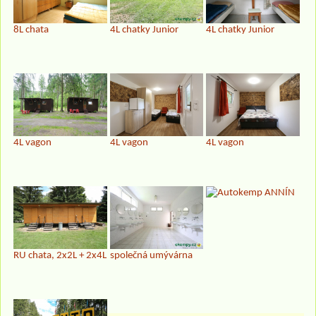
4L chatky Junior
8L chata
4L chatky Junior
4L vagon
4L vagon
4L vagon
společná umývárna
RU chata, 2x2L + 2x4L