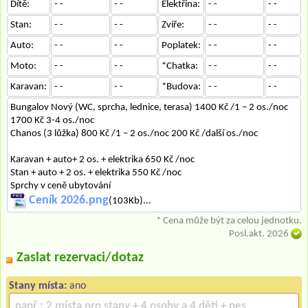
Dítě:
- -
- -
Elektřina:
- -
- -
Stan:
- -
- -
Zvíře:
- -
- -
Auto:
- -
- -
Poplatek:
- -
- -
Moto:
- -
- -
*Chatka:
- -
- -
Karavan:
- -
- -
*Budova:
- -
- -
Bungalov Nový (WC, sprcha, lednice, terasa) 1400 Kč /1 – 2 os./noc
1700 Kč 3-4 os./noc
Chanos (3 lůžka) 800 Kč /1 – 2 os./noc 200 Kč /další os./noc
Karavan + auto+ 2 os. + elektrika 650 Kč /noc
Stan + auto + 2 os. + elektrika 550 Kč /noc
Sprchy v ceně ubytování
Ceník 2026.png
(103Kb)...
* Cena může být za celou jednotku.
Posl.akt. 2026
Zaslat rezervaci/dotaz
Stany místa:
ano