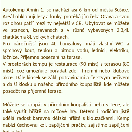
Autokemp Annín 1. se nachází asi 6 km od města Sušice.
Areál obklopují lesy a louky, protéká jím řeka Otava a svou
rozlohou patří mezi ty největší v ČR. Ubytovat se můžete
ve stanech, karavanech a v různě vybavených 2,3,4L
chatkách a 8L velkých chatách.
Pro náročnější jsou 4L bungalovy, májí vlastní WC a
sprchový kout, teplou a pitnou vodu, lednici, elektriku,
ložnice. Příjemné posezení na terase.
V prostorách kempu je restaurace (90 míst) s terasou (80
míst), což umožňuje pořádat zde i firemní nebo klubové
akce. Dále kiosek se zákl. potravinami a čerstvým pečivem
a další kiosku u našeho přírodního koupaliště, kde můžete
posedět na příjemné terase.
Můžete se koupát v přírodním koupališti nebo v řece, ale
také využít hřiště na míčové hry. Dětem i rodičům jistě
udělá radost barevné dětské hřiště s klouzačkami. Kemp
nabízí úschovnu kol, zapůjčení pračky, zajistíme zapůjčení