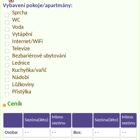
Vybavení pokoje/apartmány:
Sprcha
WC
Voda
Vytápění
Internet/WiFi
Televize
Bezbariérové ubytování
Lednice
Kuchyňka/vařič
Nádobí
Lůžkoviny
Přistýlka
Ceník
Mimo
Mimo
Sezóna(léto)
Sezóna(léto)
sezónu
sezónu
Osoba:
- -
- -
Bus:
- -
- -