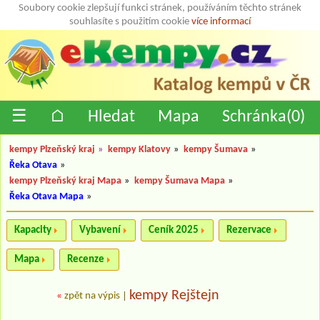
Soubory cookie zlepšují funkci stránek, používáním těchto stránek
souhlasíte s použitím cookie
více informací
☰
⌂
Hledat
Mapa
Schránka(
0
)
kempy Plzeňský kraj
»
kempy Klatovy
»
kempy Šumava
»
Řeka Otava
»
kempy Plzeňský kraj Mapa
»
kempy Šumava Mapa
»
Řeka Otava Mapa
»
Kapacity
Vybavení
Ceník 2025
Rezervace
Mapa
Recenze
kempy Rejštejn
«
zpět na výpis
|