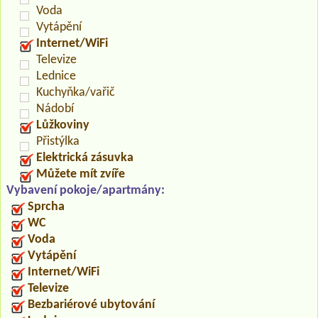
Voda
Vytápění
Internet/WiFi
Televize
Lednice
Kuchyňka/vařič
Nádobí
Lůžkoviny
Přistýlka
Elektrická zásuvka
Můžete mít zvíře
Vybavení pokoje/apartmány:
Sprcha
WC
Voda
Vytápění
Internet/WiFi
Televize
Bezbariérové ubytování