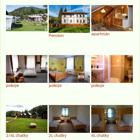
apartmán
Pension
pokoje
pokoje
pokoje
2/4L chatky
2L chatky
4L chatky