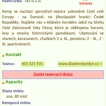
Nadm.výška:
565 m.n.m.
Schránka
Kemp se nachází uprostřed nejvíce zalesněné části celé
Evropy - na Šumavě, na jihozápadní hranici České
Republiky. Najdete nás v klidném horském údolí na břehu
čisté zlatonosné řeky Otavy, která je obklopena horami,
lesy a mnoha historickými památkami. Ubytování ve
stanech, karavanech, chatkách 2 a 4L, penzionu 2 - 4L, 2 -
6L apartmánech.
Kontakt
601 521 931
www.klasterskymlyn.cz
»
Telefon:
Zaslat rezervaci/dotaz
Kapacity
Stany místa:
ano, 80 míst
Kempová místa: