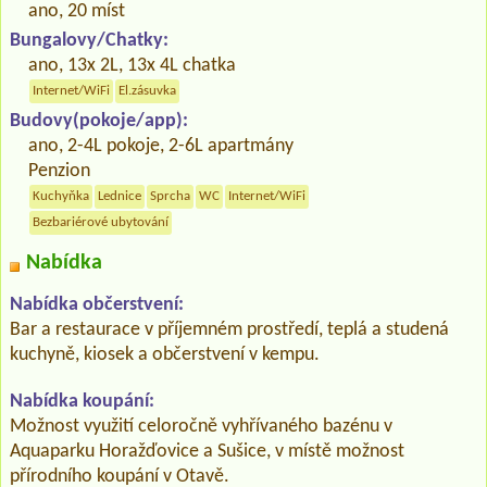
ano, 20 míst
Bungalovy/Chatky:
ano, 13x 2L, 13x 4L chatka
Internet/WiFi
El.zásuvka
Budovy(pokoje/app):
ano, 2-4L pokoje, 2-6L apartmány
Penzion
Kuchyňka
Lednice
Sprcha
WC
Internet/WiFi
Bezbariérové ubytování
Nabídka
Nabídka občerstvení:
Bar a restaurace v příjemném prostředí, teplá a studená
kuchyně, kiosek a občerstvení v kempu.
Nabídka koupání:
Možnost využití celoročně vyhřívaného bazénu v
Aquaparku Horažďovice a Sušice, v místě možnost
přírodního koupání v Otavě.