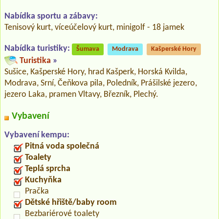
Nabídka sportu a zábavy:
Tenisový kurt, víceúčelový kurt, minigolf - 18 jamek
Nabídka turistiky:
Šumava
Modrava
Kašperské Hory
Turistika
»
Sušice, Kašperské Hory, hrad Kašperk, Horská Kvilda,
Modrava, Srní, Čeňkova pila, Poledník, Prášilské jezero,
jezero Laka, pramen Vltavy, Březník, Plechý.
Vybavení
Vybavení kempu:
Pitná voda společná
Toalety
Teplá sprcha
Kuchyňka
Pračka
Dětské hřiště/baby room
Bezbariérové toalety