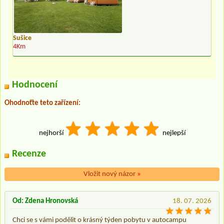
Sušice
4Km
Hodnocení
Ohodnoťte teto zařízení:
nejhorší
nejlepší
Recenze
Vložit nový názor
»
Od: Zdena Hronovská
18. 07. 2026
Chci se s vámi podělit o krásný týden pobytu v autocampu