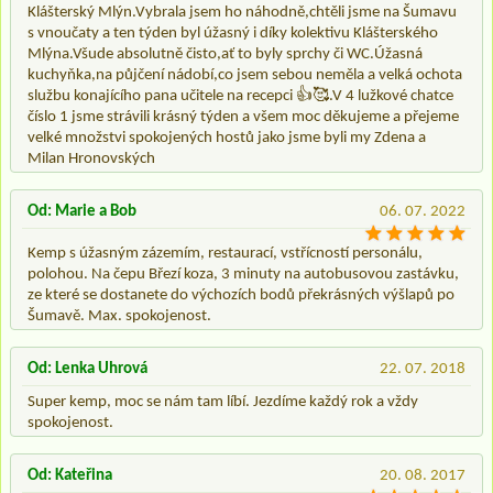
Klášterský Mlýn.Vybrala jsem ho náhodně,chtěli jsme na Šumavu
s vnoučaty a ten týden byl úžasný i díky kolektivu Klášterského
Mlýna.Všude absolutně čisto,ať to byly sprchy či WC.Úžasná
kuchyňka,na půjčení nádobí,co jsem sebou neměla a velká ochota
službu konajícího pana učitele na recepci 👍🥰.V 4 lužkové chatce
číslo 1 jsme strávili krásný týden a všem moc děkujeme a přejeme
velké množstvi spokojených hostů jako jsme byli my Zdena a
Milan Hronovských
Od: Marie a Bob
06. 07. 2022
Kemp s úžasným zázemím, restaurací, vstřícností personálu,
polohou. Na čepu Březí koza, 3 minuty na autobusovou zastávku,
ze které se dostanete do výchozích bodů překrásných výšlapů po
Šumavě. Max. spokojenost.
Od: Lenka Uhrová
22. 07. 2018
Super kemp, moc se nám tam líbí. Jezdíme každý rok a vždy
spokojenost.
Od: Kateřina
20. 08. 2017