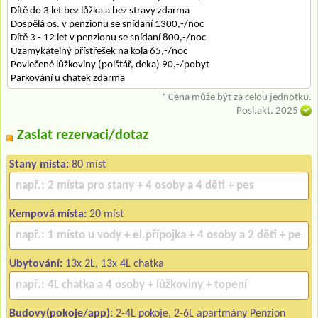
Dítě do 3 let bez lůžka a bez stravy zdarma
Dospělá os. v penzionu se snídaní 1300,-/noc
Dítě 3 - 12 let v penzionu se snídaní 800,-/noc
Uzamykatelný přístřešek na kola 65,-/noc
Povlečené lůžkoviny (polštář, deka) 90,-/pobyt
Parkování u chatek zdarma
* Cena může být za celou jednotku.
Posl.akt. 2025
Zaslat rezervaci/dotaz
Stany místa:
80 míst
Kempová místa:
20 míst
Ubytování:
13x 2L, 13x 4L chatka
Budovy(pokoje/app):
2-4L pokoje, 2-6L apartmány Penzion