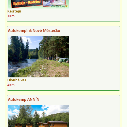
Rejštejn
1Km
Autokempink Nové Městečko
Dlouhá Ves
4Km
Autokemp ANNÍN