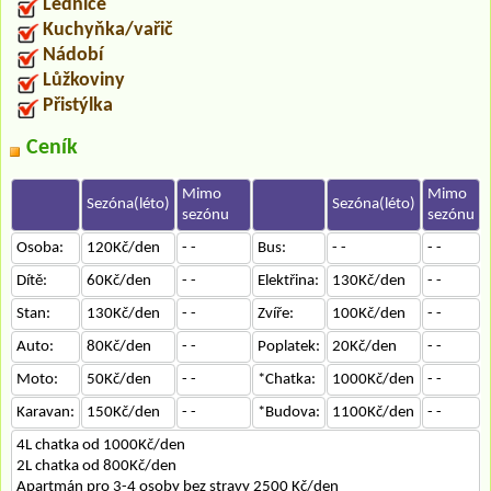
Lednice
Kuchyňka/vařič
Nádobí
Lůžkoviny
Přistýlka
Ceník
Mimo
Mimo
Sezóna(léto)
Sezóna(léto)
sezónu
sezónu
Osoba:
120Kč/den
- -
Bus:
- -
- -
Dítě:
60Kč/den
- -
Elektřina:
130Kč/den
- -
Stan:
130Kč/den
- -
Zvíře:
100Kč/den
- -
Auto:
80Kč/den
- -
Poplatek:
20Kč/den
- -
Moto:
50Kč/den
- -
*Chatka:
1000Kč/den
- -
Karavan:
150Kč/den
- -
*Budova:
1100Kč/den
- -
4L chatka od 1000Kč/den
2L chatka od 800Kč/den
Apartmán pro 3-4 osoby bez stravy 2500 Kč/den