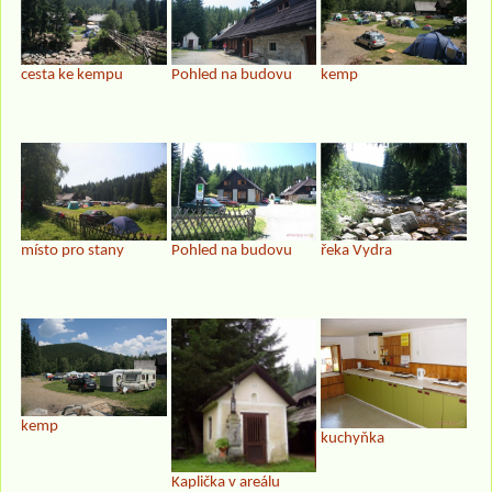
cesta ke kempu
Pohled na budovu
kemp
Pohled na budovu
řeka Vydra
místo pro stany
kemp
kuchyňka
Kaplička v areálu