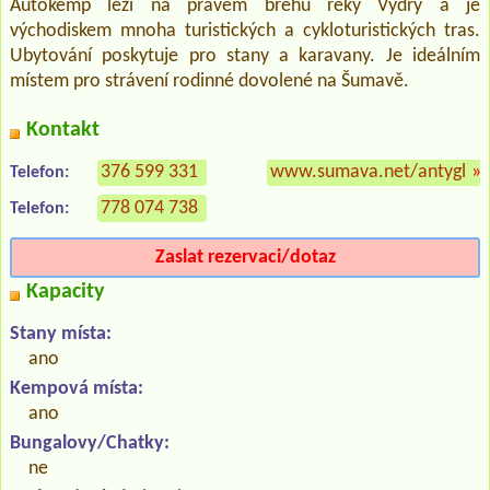
Autokemp leží na pravém břehu řeky Vydry a je
východiskem mnoha turistických a cykloturistických tras.
Ubytování poskytuje pro stany a karavany. Je ideálním
místem pro strávení rodinné dovolené na Šumavě.
Kontakt
376 599 331
www.sumava.net/antygl
»
Telefon:
778 074 738
Telefon:
Zaslat rezervaci/dotaz
Kapacity
Stany místa:
ano
Kempová místa:
ano
Bungalovy/Chatky:
ne