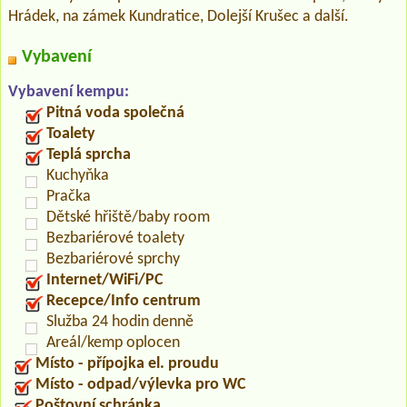
Hrádek, na zámek Kundratice, Dolejší Krušec a další.
Vybavení
Vybavení kempu:
Pitná voda společná
Toalety
Teplá sprcha
Kuchyňka
Pračka
Dětské hřiště/baby room
Bezbariérové toalety
Bezbariérové sprchy
Internet/WiFi/PC
Recepce/Info centrum
Služba 24 hodin denně
Areál/kemp oplocen
Místo - přípojka el. proudu
Místo - odpad/výlevka pro WC
Poštovní schránka