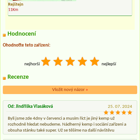
Rejštejn
11Km
Hodnocení
Ohodnoťte teto zařízení:
nejhorší
nejlepší
Recenze
Vložit nový názor
»
Od: Jindřiška Vlasáková
25. 07. 2024
Byli jsme zde 4dny v červenci a musím říct je jiný kemp už
rozhodně hledat nebudeme. Nádherný kemp i sociání zařízeni a
obsuha stánku také super. Už se těšíme na další návštěvu