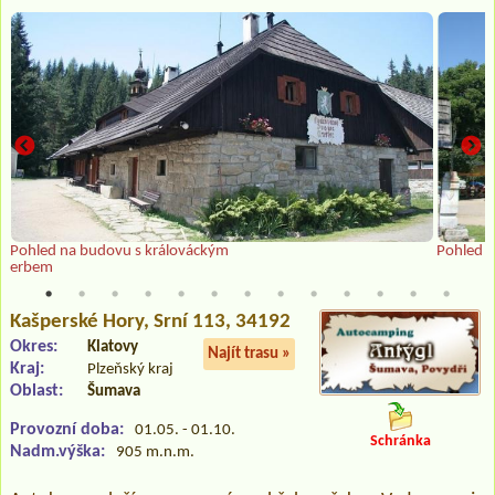
Pohled na budovu s králováckým
Pohled 
erbem
Kašperské Hory
, Srní 113, 34192
Okres:
Klatovy
Najít trasu »
Kraj:
Plzeňský kraj
Oblast:
Šumava
Provozní doba:
01.05. - 01.10.
Schránka
Nadm.výška:
905 m.n.m.