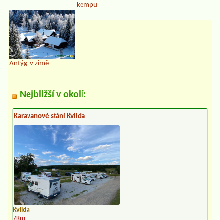
kempu
Antýgl v zimě
Nejbližší v okolí:
Karavanové stání Kvilda
Kvilda
7Km