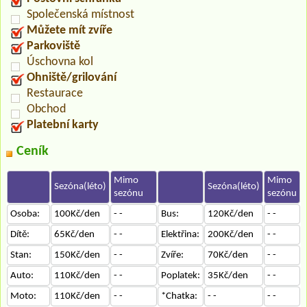
Společenská místnost
Můžete mít zvíře
Parkoviště
Úschovna kol
Ohniště/grilování
Restaurace
Obchod
Platební karty
Ceník
Mimo
Mimo
Sezóna(léto)
Sezóna(léto)
sezónu
sezónu
Osoba:
100Kč/den
- -
Bus:
120Kč/den
- -
Dítě:
65Kč/den
- -
Elektřina:
200Kč/den
- -
Stan:
150Kč/den
- -
Zvíře:
70Kč/den
- -
Auto:
110Kč/den
- -
Poplatek:
35Kč/den
- -
Moto:
110Kč/den
- -
*Chatka:
- -
- -