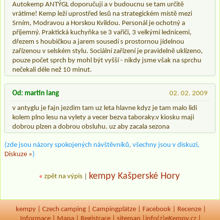
Autokemp ANTÝGL doporučuji a v budoucnu se tam určitě
vrátíme! Kemp leží uprostřed lesů na strategickém místě mezi
Srním, Modravou a Horskou Kvildou. Personál je ochotný a
příjemný. Praktická kuchyňka se 3 vařiči, 3 velkými lednicemi,
dřezem s houbičkou a jarem sousedí s prostornou jídelnou
zařízenou v selském stylu. Sociální zařízení je pravidelně uklízeno,
pouze počet sprch by mohl být vyšší - nikdy jsme však na sprchu
nečekali déle než 10 minut.
Od: martin lang
02. 02. 2009
v antyglu je fajn jezdim tam uz leta hlavne kdyz je tam malo lidi
kolem plno lesu na vylety a vecer bezva taboraky.v kiosku maji
dobrou plzen a dobrou obsluhu. uz aby zacala sezona
(zde jsou názory spokojených návštěvníků, všechny jsou v diskuzi,
Diskuze »
)
kempy Kašperské Hory
«
zpět na výpis
|
kempy
|
Czech camping
|
Campingplätze
|
Facebook
|
Recenze
|
Informace
|
Mapa
|
Registrace
|
sitemap
|
info(z)eKempy.cz |