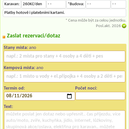
Karavan:
260Kč/den
- -
*Budova:
- -
- -
Platby hotově i platebními kartami.
* Cena může být za celou jednotku.
Posl.akt. 2026
Zaslat rezervaci/dotaz
Stany místa:
ano
Kempová místa:
ano
Termín od:
Počet nocí:
Text: