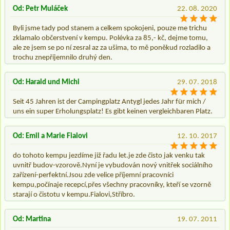
Od: Petr Muláček
22. 08. 2020
Byli jsme tady pod stanem a celkem spokojeni, pouze me trichu
zklamalo občerstvení v kempu. Polévka za 85,- kč, dejme tomu,
ale ze jsem se po ní zesral az za ušima, to mě poněkud rozladilo a
trochu znepříjemnilo druhý den.
Od: Harald und Michi
29. 07. 2018
Seit 45 Jahren ist der Campingplatz Antygl jedes Jahr für mich /
uns ein super Erholungsplatz! Es gibt keinen vergleichbaren Platz.
Od: Emil a Marie Fialovi
12. 10. 2017
do tohoto kempu jezdíme již řadu let.je zde čisto jak venku tak
uvnitř budov-vzorově.Nyní je vybudován nový vnitřek sociálního
zařízení-perfektní.Jsou zde velice příjemní pracovníci
kempu,počínaje recepcí,přes všechny pracovníky, kteří se vzorně
starají o čistotu v kempu.Fialovi,Stříbro.
Od: Martina
19. 07. 2011