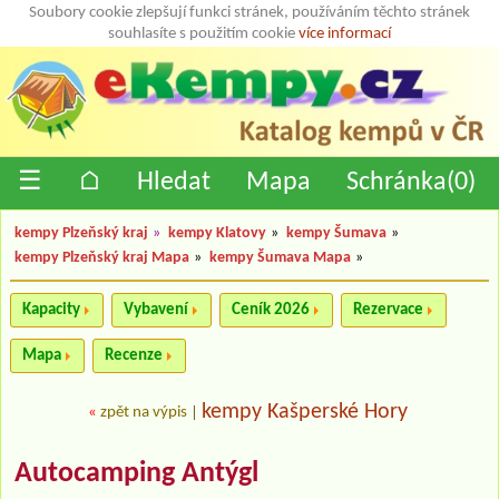
Soubory cookie zlepšují funkci stránek, používáním těchto stránek
souhlasíte s použitím cookie
více informací
☰
⌂
Hledat
Mapa
Schránka(
0
)
kempy Plzeňský kraj
»
kempy Klatovy
»
kempy Šumava
»
kempy Plzeňský kraj Mapa
»
kempy Šumava Mapa
»
Kapacity
Vybavení
Ceník 2026
Rezervace
Mapa
Recenze
kempy Kašperské Hory
«
zpět na výpis
|
Autocamping Antýgl