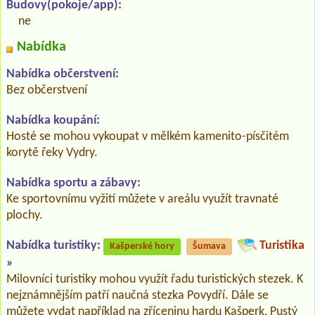
Budovy(pokoje/app):
ne
Nabídka
Nabídka občerstvení:
Bez občerstvení
Nabídka koupání:
Hosté se mohou vykoupat v mělkém kamenito-písčitém
korytě řeky Vydry.
Nabídka sportu a zábavy:
Ke sportovnímu vyžití můžete v areálu využít travnaté
plochy.
Nabídka turistiky:
Turistika
Kašperské hory
Šumava
»
Milovníci turistiky mohou využít řadu turistických stezek. K
nejznámnějším patří naučná stezka Povydří. Dále se
můžete vydat například na zříceninu hardu Kašperk, Pustý