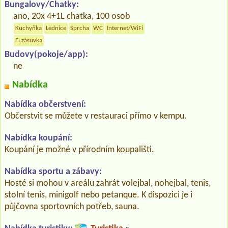
Bungalovy/Chatky:
ano, 20x 4+1L chatka, 100 osob
Kuchyňka
Lednice
Sprcha
WC
Internet/WiFi
El.zásuvka
Budovy(pokoje/app):
ne
Nabídka
Nabídka občerstvení:
Občerstvit se můžete v restauraci přímo v kempu.
Nabídka koupání:
Koupání je možné v přírodním koupališti.
Nabídka sportu a zábavy:
Hosté si mohou v areálu zahrát volejbal, nohejbal, tenis,
stolní tenis, minigolf nebo petanque. K dispozici je i
půjčovna sportovních potřeb, sauna.