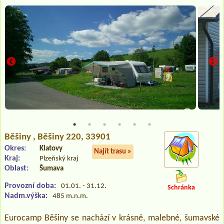
Běšiny
, Běšiny 220, 33901
Okres:
Klatovy
Najít trasu »
Kraj:
Plzeňský kraj
Oblast:
Šumava
Provozní doba:
01.01. - 31.12.
Schránka
Nadm.výška:
485 m.n.m.
Eurocamp Běšiny se nachází v krásné, malebné, šumavské