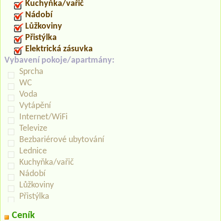
Kuchyňka/vařič
Nádobí
Lůžkoviny
Přistýlka
Elektrická zásuvka
Vybavení pokoje/apartmány:
Sprcha
WC
Voda
Vytápění
Internet/WiFi
Televize
Bezbariérové ubytování
Lednice
Kuchyňka/vařič
Nádobí
Lůžkoviny
Přistýlka
Ceník