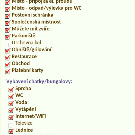
Místo - přípojka el. proudu
Místo - odpad/výlevka pro WC
Poštovní schránka
Společenská místnost
Můžete mít zvíře
Parkoviště
Úschovna kol
Ohniště/grilování
Restaurace
Obchod
Platební karty
Vybavení chatky/bungalovy:
Sprcha
WC
Voda
Vytápění
Internet/WiFi
Televize
Lednice