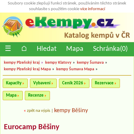
Soubory cookie zlepšují funkci stránek, používáním těchto stránek
souhlasíte s použitím cookie
více informací
☰
⌂
Hledat
Mapa
Schránka(
0
)
kempy Plzeňský kraj
»
kempy Klatovy
»
kempy Šumava
»
kempy Plzeňský kraj Mapa
»
kempy Šumava Mapa
»
Kapacity
Vybavení
Ceník 2026
Rezervace
Mapa
Recenze
kempy Běšiny
«
zpět na výpis
|
Eurocamp Běšiny