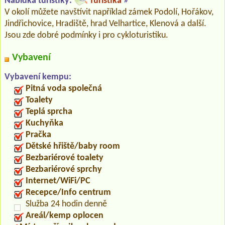
Nabídka turistiky:
Turistika
»
V okolí můžete navštívit například zámek Podolí, Hořákov,
Jindřichovice, Hradiště, hrad Velhartice, Klenová a další.
Jsou zde dobré podmínky i pro cykloturistiku.
Vybavení
Vybavení kempu:
Pitná voda společná
Toalety
Teplá sprcha
Kuchyňka
Pračka
Dětské hřiště/baby room
Bezbariérové toalety
Bezbariérové sprchy
Internet/WiFi/PC
Recepce/Info centrum
Služba 24 hodin denně
Areál/kemp oplocen