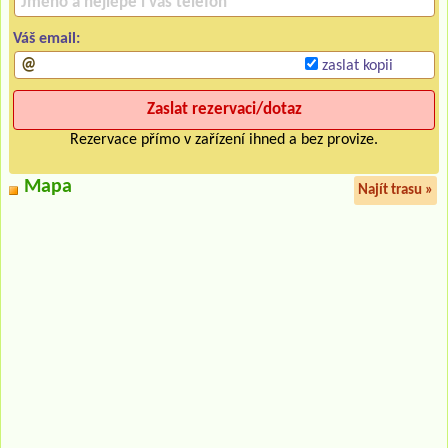
Váš email:
zaslat kopii
Rezervace přímo v zařízení ihned a bez provize.
Mapa
Najít trasu »