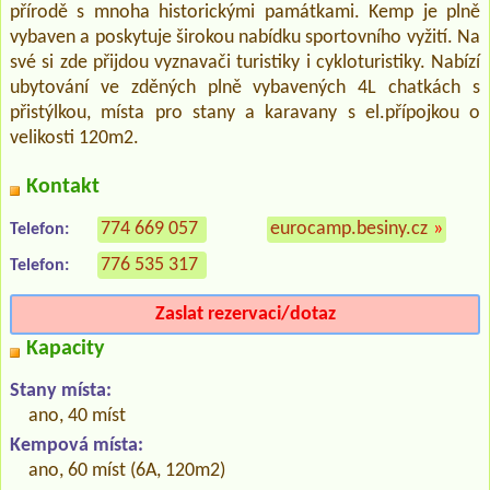
přírodě s mnoha historickými památkami. Kemp je plně
vybaven a poskytuje širokou nabídku sportovního vyžití. Na
své si zde přijdou vyznavači turistiky i cykloturistiky. Nabízí
ubytování ve zděných plně vybavených 4L chatkách s
přistýlkou, místa pro stany a karavany s el.přípojkou o
velikosti 120m2.
Kontakt
774 669 057
eurocamp.besiny.cz
»
Telefon:
776 535 317
Telefon:
Zaslat rezervaci/dotaz
Kapacity
Stany místa:
ano, 40 míst
Kempová místa:
ano, 60 míst (6A, 120m2)