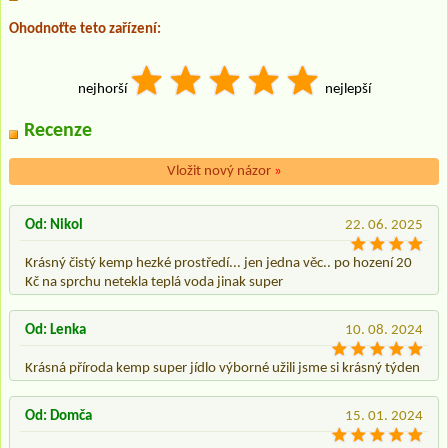
Ohodnoťte teto zařízení:
nejhorší
nejlepší
Recenze
Vložit nový názor
»
Od: Nikol
22. 06. 2025
Krásný čistý kemp hezké prostředí... jen jedna věc.. po hození 20
Kč na sprchu netekla teplá voda jinak super
Od: Lenka
10. 08. 2024
Krásná příroda kemp super jídlo výborné užili jsme si krásný týden
Od: Domča
15. 01. 2024