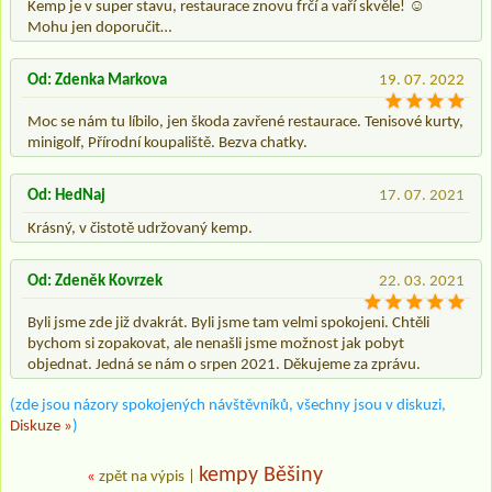
Kemp je v super stavu, restaurace znovu frčí a vaří skvěle! ☺️
Mohu jen doporučit…
Od: Zdenka Markova
19. 07. 2022
Moc se nám tu líbilo, jen škoda zavřené restaurace. Tenisové kurty,
minigolf, Přírodní koupaliště. Bezva chatky.
Od: HedNaj
17. 07. 2021
Krásný, v čistotě udržovaný kemp.
Od: Zdeněk Kovrzek
22. 03. 2021
Byli jsme zde již dvakrát. Byli jsme tam velmi spokojeni. Chtěli
bychom si zopakovat, ale nenašli jsme možnost jak pobyt
objednat. Jedná se nám o srpen 2021. Děkujeme za zprávu.
(zde jsou názory spokojených návštěvníků, všechny jsou v diskuzi,
Diskuze »
)
kempy Běšiny
«
zpět na výpis
|