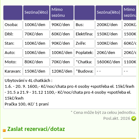
Mimo
Mimo
Sezóna(léto)
Sezóna(léto)
sezónu
sezónu
Osoba:
100Kč/den
90Kč/den
Bus:
200Kč/den
200Kč/
Dítě:
70Kč/den
60Kč/den
Elektřina:
150Kč/den
1500Kč
Stan:
100Kč/den
90Kč/den
Zvíře:
100Kč/den
60Kč/d
Auto:
100Kč/den
100Kč/den
Poplatek:
20Kč/den
20Kč/d
Moto:
80Kč/den
70Kč/den
*Chatka:
1600Kč/den
1100Kč
Karavan:
150Kč/den
120Kč/den
*Budova:
- -
- -
Ubytování v 4L chatkách :
1.6. - 20. 9. 1600,- Kč/noc/chata pro 4 osoby +spotřeba el. 15kč/kwh
- 31.5 a 21.9 - 31.12 1100,- Kč/noc/chata pro 4 osoby +spotřeba el.
15kč/kwh
Pračka 100,-Kč/ 1 praní
* Cena může být za celou jednotku.
Posl.akt. 2026
Zaslat rezervaci/dotaz