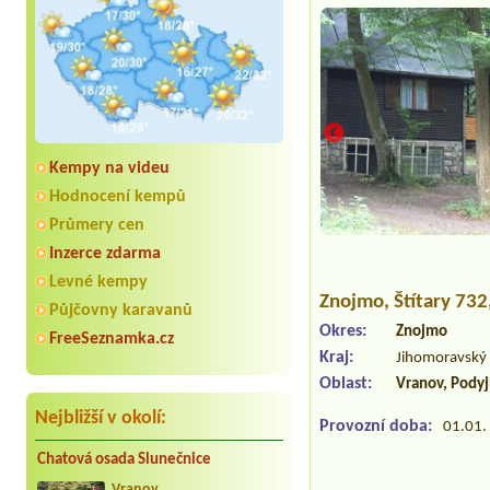
Kempy na videu
Hodnocení kempů
Průmery cen
Inzerce zdarma
Levné kempy
Znojmo
, Štítary 73
Půjčovny karavanů
Okres:
Znojmo
FreeSeznamka.cz
Kraj:
Jihomoravský 
Oblast:
Vranov, Podyj
Nejbližší v okolí:
Provozní doba:
01.01. 
Chatová osada Slunečnice
Vranov