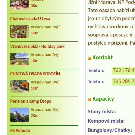
Jižní Morava, NP Pody
0Km
Tato oasada nabízí u
jsou s obytným podkro
Chatová osada U Lesa
rychlovarnou konvicí,
Vranov nad Dyjí
1Km
souprava k posezení. 
přistýlce v přízemí. P
Vranovská pláž - Holiday park
Vranov nad Dyjí
Kontakt
1Km
732 176 
Telefon:
CHATOVÁ OSADA SOBOTÍN
735 285 
Telefon:
Vranov nad Dyjí
1Km
Kapacity
Penzion a camp Drops
Vranov nad Dyjí
Stany místa:
2Km
Kempová místa:
Bungalovy/Chatky:
RS Pohoda