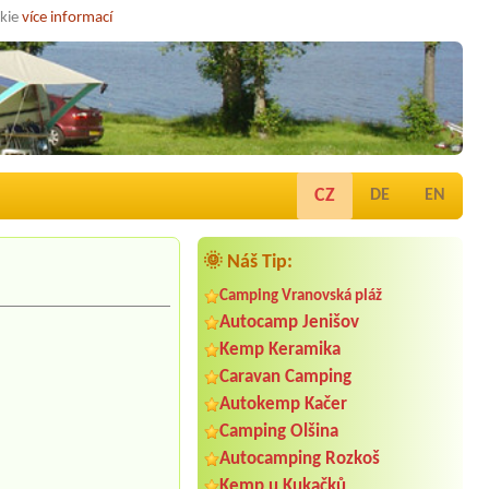
okie
více informací
CZ
DE
EN
🌞 Náš Tip:
Camping Vranovská pláž
Autocamp Jenišov
Kemp Keramika
Caravan Camping
Autokemp Kačer
Camping Olšina
Autocamping Rozkoš
Kemp u Kukačků