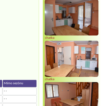
chatka
chatka
Mimo sezónu
- -
- -