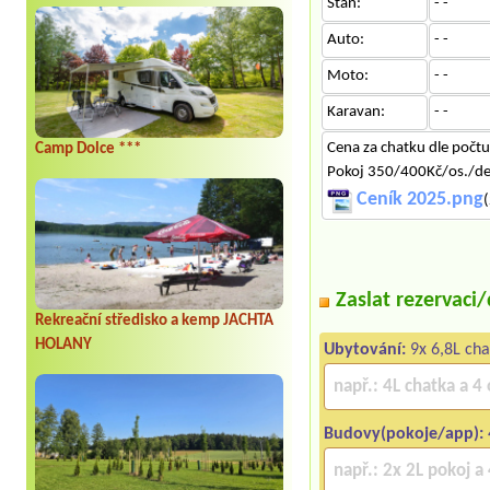
Stan:
- -
Auto:
- -
Moto:
- -
Karavan:
- -
Cena za chatku dle počt
Camp Dolce ***
Pokoj 350/400Kč/os./d
Ceník 2025.png
(
Zaslat rezervaci
Rekreační středisko a kemp JACHTA
HOLANY
Ubytování:
9x 6,8L cha
Budovy(pokoje/app):