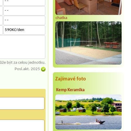
- -
- -
chatka
- -
590Kč/den
že být za celou jednotku.
Posl.akt. 2025
Zajímavé foto
Kemp Keramika