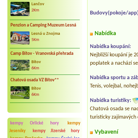
Lančov
2Km
Budovy(pokoje/app)
Penzion a Camping Muzeum Lesná
Nabídka
Lesná u Znojma
5Km
Nabídka koupání:
Camp Bítov - Vranovská přehrada
Nejbližší koupání je 
Bítov
poplatek a nachází se
6Km
Nabídka sportu a zá
Chatová osada VZ Bítov**
Tenis, volejbal, nohejb
Bítov
6Km
Nabídka turistiky:
Chatová osada se nach
turisticky zajímavých 
kempy Orlické hory
kempy
Jeseníky
kempy Jizerské hory
Vybavení