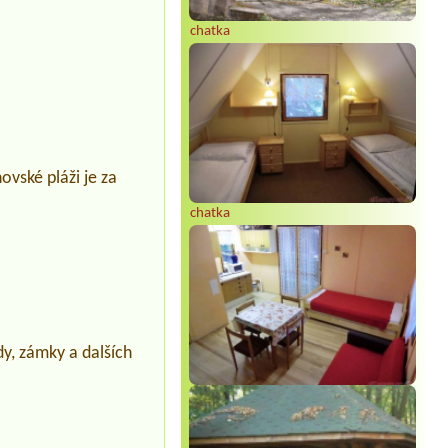
chatka
ovské pláži je za
chatka
y, zámky a dalších