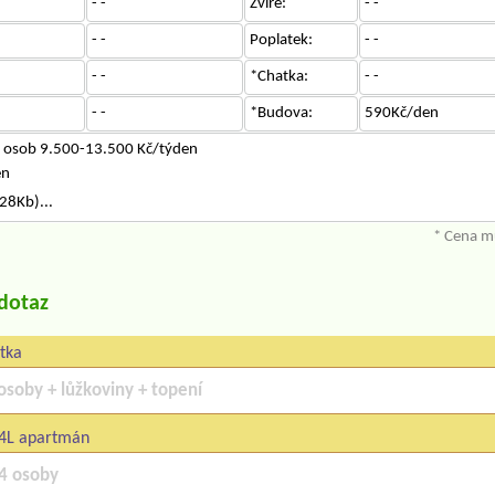
- -
Zvíře:
- -
- -
Poplatek:
- -
- -
*Chatka:
- -
- -
*Budova:
590Kč/den
u osob 9.500-13.500 Kč/týden
en
28Kb)...
* Cena mů
/dotaz
tka
4L apartmán