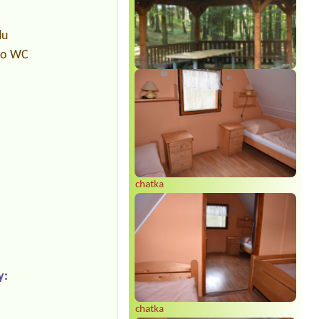
du
pro WC
chatka
y:
chatka