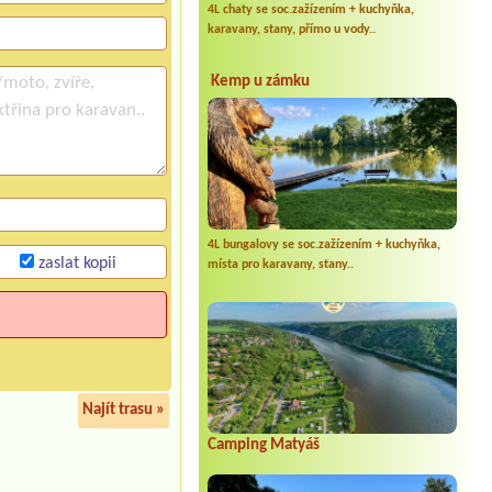
4L chaty se soc.zažízením + kuchyňka,
karavany, stany, přímo u vody..
Kemp u zámku
4L bungalovy se soc.zažízením + kuchyňka,
zaslat kopii
místa pro karavany, stany..
Najít trasu »
Camping Matyáš