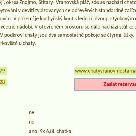
jí, okres Znojmo, Štítary- Vranovská pláž, zde se nachází ch
bytování v devíti typizovaných celodřevěných standardně zaří
vím. V přízemí je kuchyňský kout s lednicí, dvouplotýnkovým 
 včetně nádobí. V otevřeném prostoru se dále nachází stůl ke 
V podkroví chaty jsou dva samostatné pokoje se čtyřmi lůžky. 
arkoviště u chaty.
179
www.chatyvranovmostarna
728
Zaslat rezerva
ne
ne
ano, 9x 6,8L chatka