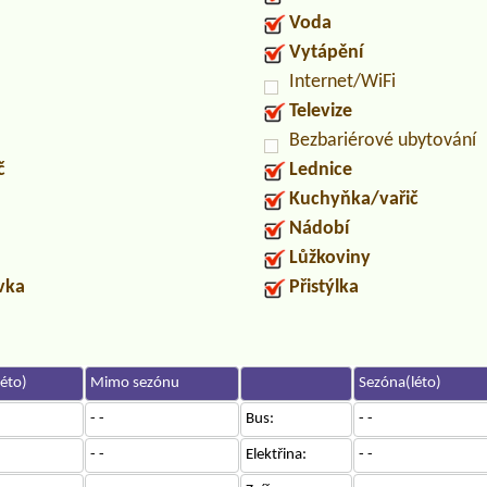
Voda
Vytápění
Internet/WiFi
Televize
Bezbariérové ubytování
č
Lednice
Kuchyňka/vařič
Nádobí
Lůžkoviny
uvka
Přistýlka
éto)
Mimo sezónu
Sezóna(léto)
- -
Bus:
- -
- -
Elektřina:
- -