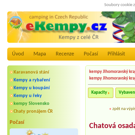
Soubory cookie z
Úvod
Mapa
Recenze
Počasí
Přihlásit
kempy Jihomoravský kra
Karavanová stání
kempy Jihomoravský kra
Kempy a rybaření
Kempy u koupání
Kapacity
Vybaven
Kempy u řeky
kempy Slovensko
«
zpět na výpi
Chaty pronájem ČR
Počasí
Chatová osad