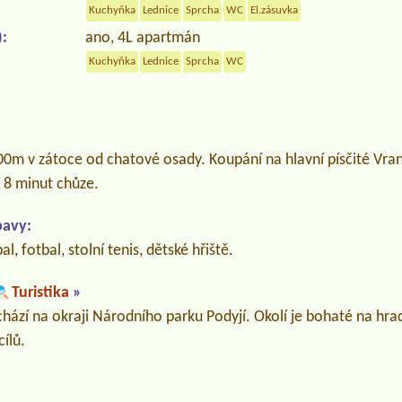
Kuchyňka
Lednice
Sprcha
WC
El.zásuvka
:
ano, 4L apartmán
Kuchyňka
Lednice
Sprcha
WC
200m v zátoce od chatové osady. Koupání na hlavní písčité Vran
 8 minut chůze.
bavy:
al, fotbal, stolní tenis, dětské hřiště.
Turistika
»
ází na okraji Národního parku Podyjí. Okolí je bohaté na hrad
cílů.