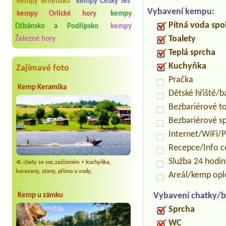
kempy Brněnsko
kempy Český les
Vybavení kempu:
kempy Orlické hory
kempy
Pitná voda spo
Džbánsko a Podřípsko
kempy
Toalety
Železné hory
Teplá sprcha
Kuchyňka
Zajímavé foto
Pračka
Kemp Keramika
Dětské hřiště/
Bezbariérové t
Bezbariérové s
Internet/WiFi/
Recepce/Info 
Služba 24 hodi
4L chaty se soc.zažízením + kuchyňka,
karavany, stany, přímo u vody..
Areál/kemp op
Vybavení chatky/b
Kemp u zámku
Sprcha
WC