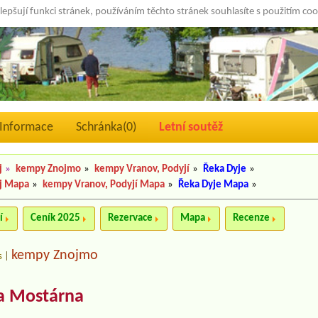
lepšují funkci stránek, používáním těchto stránek souhlasíte s použitím co
Informace
Schránka(
0
)
Letní soutěž
j
»
kempy Znojmo
»
kempy Vranov, Podyjí
»
Řeka Dyje
»
j Mapa
»
kempy Vranov, Podyjí Mapa
»
Řeka Dyje Mapa
»
í
Ceník 2025
Rezervace
Mapa
Recenze
kempy Znojmo
s
|
a Mostárna