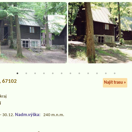
2, 67102
Najít trasu »
kraj
í
Nadm.výška:
- 30.12.
240 m.n.m.