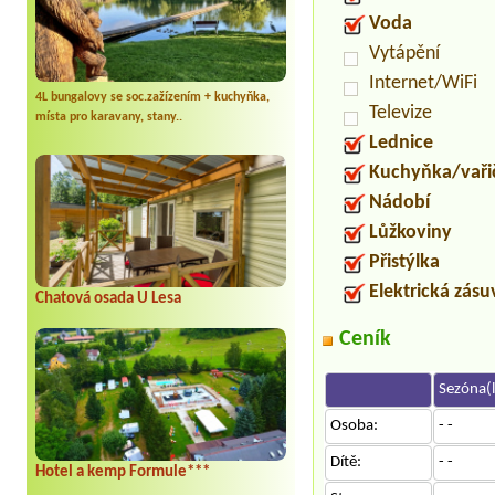
Voda
Vytápění
Internet/WiFi
4L bungalovy se soc.zažízením + kuchyňka,
Televize
místa pro karavany, stany..
Lednice
Kuchyňka/vaři
Nádobí
Lůžkoviny
Přistýlka
Elektrická zás
Chatová osada U Lesa
Ceník
Sezóna(l
Osoba:
- -
Dítě:
- -
Hotel a kemp Formule***