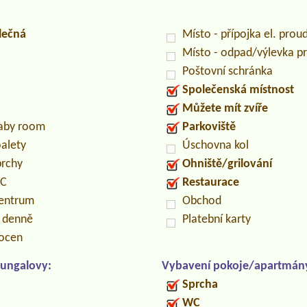
lečná
Místo - přípojka el. prou
Místo - odpad/výlevka 
Poštovní schránka
Společenská místnost
Můžete mít zvíře
baby room
Parkoviště
oalety
Úschovna kol
prchy
Ohniště/grilování
PC
Restaurace
centrum
Obchod
n denně
Platební karty
locen
ungalovy:
Vybavení pokoje/apartmán
Sprcha
WC