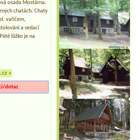
Termín od 2026-08-03 |
Camping
atová osada Mostárna.
Božanov
zených chatách. Chaty
1x Stellplatz VW-Bus, ohne Strom, 2
Personen
el. vařičem,
Termín od 2026-08-08 |
Kemp
stolování a sedací
Domaslavice
Páté lůžko je na
domek dla dwóch osób i jeden piesek
Termín od 2026-08-13 |
Rekreační
Středisko Skleníky
1xtend place1xplace for car ,2
persons
Termín od 2026-07-28 |
Autokemp
.cz
»
Bučnice
1 pro 3 osoby
ci/dotaz