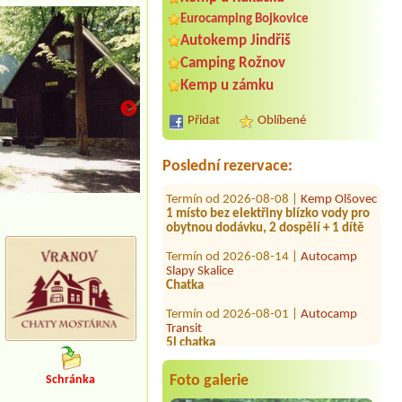
Eurocamping Bojkovice
Autokemp Jindřiš
Termín od 2026-08-07 |
Autocamp
Camping Rožnov
Osek
Kemp u zámku
1 Stellplatz Wohnmobil und 2
Personen
Přidat
Oblíbené
Termín od 2026-07-30 |
Kemp Zlatá
Koruna
Poslední rezervace:
Termín od 2026-08-08 |
Kemp Olšovec
1 místo bez elektřiny blízko vody pro
chatka
obytnou dodávku, 2 dospělí + 1 dítě
Termín od 2026-08-14 |
Autocamp
Slapy Skalice
Chatka
Termín od 2026-08-01 |
Autocamp
Transit
5l chatka
Termín od 2026-07-29 |
Kemp Dronte
Kynšperk
1 Tent space, for 2 people
Foto galerie
Schránka