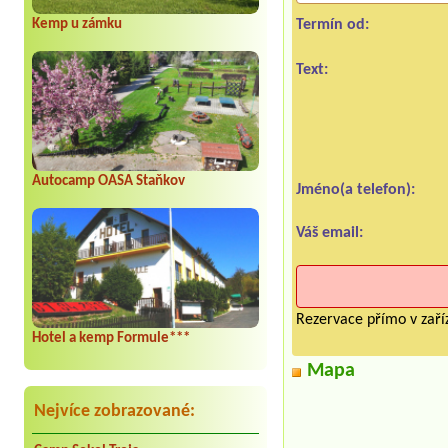
Kemp u zámku
Termín od:
Text:
Autocamp OASA Staňkov
Jméno(a telefon):
Váš email:
Rezervace přímo v zaříz
Hotel a kemp Formule***
Mapa
Nejvíce zobrazované: